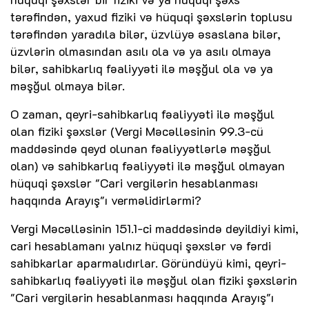
tərəfindən, yaxud fiziki və hüquqi şəxslərin toplusu
tərəfindən yaradıla bilər, üzvlüyə əsaslana bilər,
üzvlərin olmasından asılı ola və ya asılı olmaya
bilər, sahibkarlıq fəaliyyəti ilə məşğul ola və ya
məşğul olmaya bilər.
O zaman, qeyri-sahibkarlıq fəaliyyəti ilə məşğul
olan fiziki şəxslər (Vergi Məcəlləsinin 99.3-cü
maddəsində qeyd olunan fəaliyyətlərlə məşğul
olan) və sahibkarlıq fəaliyyəti ilə məşğul olmayan
hüquqi şəxslər "Cari vergilərin hesablanması
haqqında Arayış"ı verməlidirlərmi?
Vergi Məcəlləsinin 151.1-ci maddəsində deyildiyi kimi,
cari hesablamanı yalnız hüquqi şəxslər və fərdi
sahibkarlar aparmalıdırlar. Göründüyü kimi, qeyri-
sahibkarlıq fəaliyyəti ilə məşğul olan fiziki şəxslərin
"Cari vergilərin hesablanması haqqında Arayış"ı