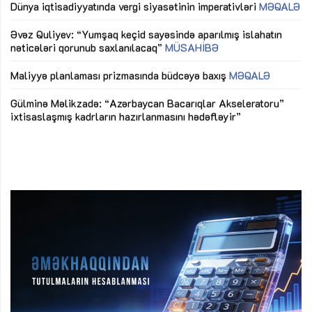
lıq
Dünya iqtisadiyyatında vergi siyasətinin imperativləri
MƏQALƏ
Ni
mü
Əvəz Quliyev: “Yumşaq keçid sayəsində aparılmış islahatın
nəticələri qorunub saxlanılacaq”
MÜSAHİBƏ
Ay
ya
M
Maliyyə planlaması prizmasında büdcəyə baxış
MƏQALƏ
Az
Gülminə Məlikzadə: “Azərbaycan Bacarıqlar Akseleratoru”
ke
ixtisaslaşmış kadrların hazırlanmasını hədəfləyir”
Ay
su