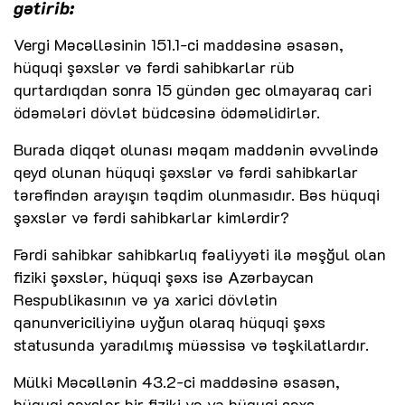
gətirib:
Vergi Məcəlləsinin 151.1-ci maddəsinə əsasən,
hüquqi şəxslər və fərdi sahibkarlar rüb
qurtardıqdan sonra 15 gündən gec olmayaraq cari
ödəmələri dövlət büdcəsinə ödəməlidirlər.
Burada diqqət olunası məqam maddənin əvvəlində
qeyd olunan hüquqi şəxslər və fərdi sahibkarlar
tərəfindən arayışın təqdim olunmasıdır. Bəs hüquqi
şəxslər və fərdi sahibkarlar kimlərdir?
Fərdi sahibkar sahibkarlıq fəaliyyəti ilə məşğul olan
fiziki şəxslər, hüquqi şəxs isə Azərbaycan
Respublikasının və ya xarici dövlətin
qanunvericiliyinə uyğun olaraq hüquqi şəxs
statusunda yaradılmış müəssisə və təşkilatlardır.
Mülki Məcəllənin 43.2-ci maddəsinə əsasən,
hüquqi şəxslər bir fiziki və ya hüquqi şəxs