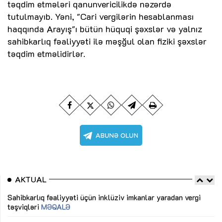
təqdim etmələri qanunvericilikdə nəzərdə
tutulmayıb. Yəni, "Cari vergilərin hesablanması
haqqında Arayış"ı bütün hüquqi şəxslər və yalnız
sahibkarlıq fəaliyyəti ilə məşğul olan fiziki şəxslər
təqdim etməlidirlər.
AKTUAL
Sahibkarlıq fəaliyyəti üçün inklüziv imkanlar yaradan vergi
“D
təşviqləri
MƏQALƏ
fə