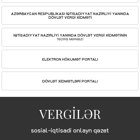
AZƏRBAYCAN RESPUBLİKASI İQTİSADİYYAT NAZİRLİYİ YANINDA
DÖVLƏT VERGİ XİDMƏTİ
İQTİSADİYYAT NAZİRLİYİ YANINDA DÖVLƏT VERGİ XİDMƏTİNİN
TƏDRİS MƏRKƏZİ
ELEKTRON HÖKUMƏT PORTALI
DÖVLƏT XİDMƏTLƏRİ PORTALI
VERGİLƏR
sosial-iqtisadi onlayn qəzet