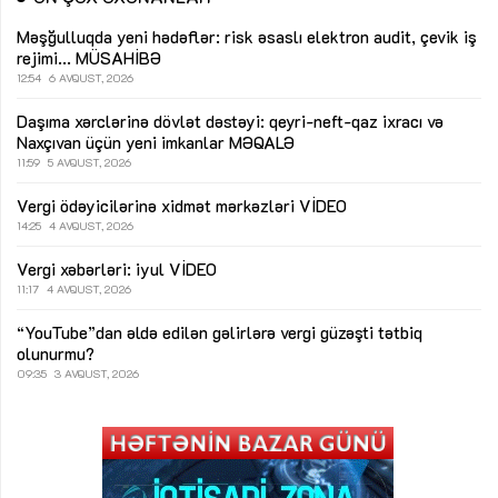
Məşğulluqda yeni hədəflər: risk əsaslı elektron audit, çevik iş
rejimi...
MÜSAHİBƏ
12:54
6 AVQUST, 2026
Daşıma xərclərinə dövlət dəstəyi: qeyri-neft-qaz ixracı və
Naxçıvan üçün yeni imkanlar
MƏQALƏ
11:59
5 AVQUST, 2026
Vergi ödəyicilərinə xidmət mərkəzləri
VİDEO
14:25
4 AVQUST, 2026
Vergi xəbərləri: iyul
VİDEO
11:17
4 AVQUST, 2026
“YouTube”dan əldə edilən gəlirlərə vergi güzəşti tətbiq
olunurmu?
09:35
3 AVQUST, 2026