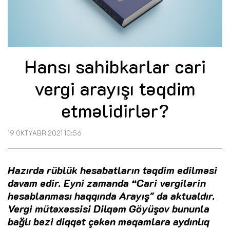
Hansı sahibkarlar cari
vergi arayışı təqdim
etməlidirlər?
19 OKTYABR 2021 10:56
Hazırda rüblük hesabatların təqdim edilməsi
davam edir. Eyni zamanda “Cari vergilərin
hesablanması haqqında Arayış" da aktualdır.
Vergi mütəxəssisi Dilqəm Göyüşov bununla
bağlı bəzi diqqət çəkən məqamlara aydınlıq