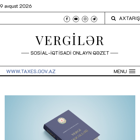
9 avqust 2026
AXTARIŞ
VERGİLƏR
SOSİAL-İQTİSADİ ONLAYN QƏZET
WWW.TAXES.GOV.AZ
MENU