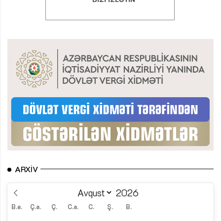
ARXIV
B.e.
Ç.a.
Ç.
C.a.
C.
Ş.
B.