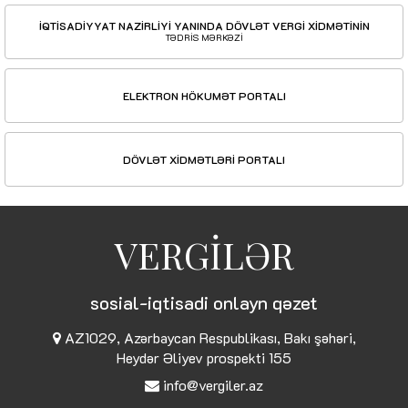
İQTİSADİYYAT NAZİRLİYİ YANINDA DÖVLƏT VERGİ XİDMƏTİNİN
TƏDRİS MƏRKƏZİ
ELEKTRON HÖKUMƏT PORTALI
DÖVLƏT XİDMƏTLƏRİ PORTALI
VERGİLƏR
sosial-iqtisadi onlayn qəzet
AZ1029, Azərbaycan Respublikası, Bakı şəhəri,
Heydər Əliyev prospekti 155
info@vergiler.az