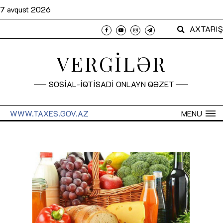
7 avqust 2026
AXTARIŞ
VERGİLƏR
SOSİAL-İQTİSADİ ONLAYN QƏZET
WWW.TAXES.GOV.AZ
MENU