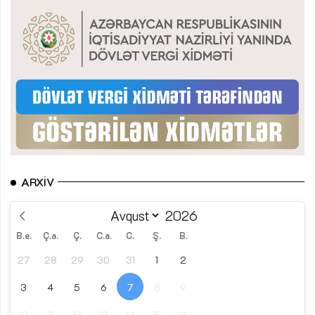
ARXIV
B.e.
Ç.a.
Ç.
C.a.
C.
Ş.
B.
27
28
29
30
31
1
2
3
4
5
6
7
8
9
10
11
12
13
14
15
16