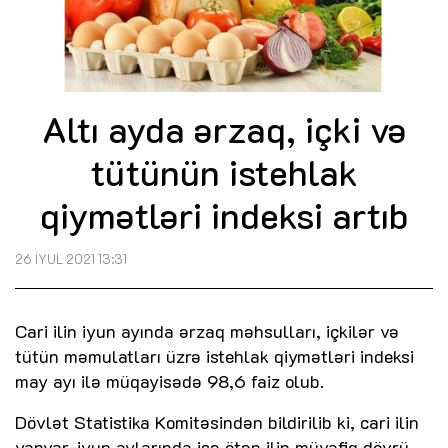
Altı ayda ərzaq, içki və
tütünün istehlak
qiymətləri indeksi artıb
26 İYUL 2021 13:31
Cari ilin iyun ayında ərzaq məhsulları, içkilər və
tütün məmulatları üzrə istehlak qiymətləri indeksi
may ayı ilə müqayisədə 98,6 faiz olub.
Dövlət Statistika Komitəsindən bildirilib ki, cari ilin
yanvar-iyun aylarında isə ötən ilin müvafiq dövrü