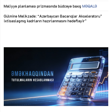
ya
M
Maliyyə planlaması prizmasında büdcəyə baxış
MƏQALƏ
Az
Gülminə Məlikzadə: “Azərbaycan Bacarıqlar Akseleratoru”
ke
ixtisaslaşmış kadrların hazırlanmasını hədəfləyir”
Ay
su