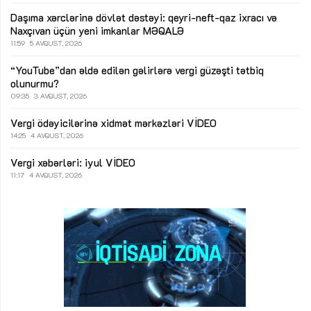
Daşıma xərclərinə dövlət dəstəyi: qeyri-neft-qaz ixracı və
Naxçıvan üçün yeni imkanlar
MƏQALƏ
11:59
5 AVQUST, 2026
“YouTube”dan əldə edilən gəlirlərə vergi güzəşti tətbiq
olunurmu?
09:35
3 AVQUST, 2026
Vergi ödəyicilərinə xidmət mərkəzləri
VİDEO
14:25
4 AVQUST, 2026
Vergi xəbərləri: iyul
VİDEO
11:17
4 AVQUST, 2026