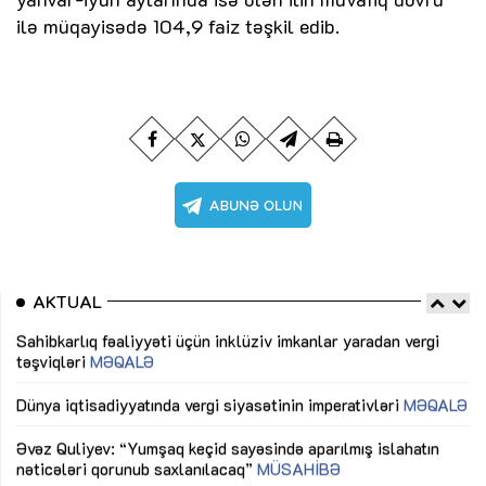
ilə müqayisədə 104,9 faiz təşkil edib.
AKTUAL
Sahibkarlıq fəaliyyəti üçün inklüziv imkanlar yaradan vergi
“D
təşviqləri
MƏQALƏ
fə
lıq
Dünya iqtisadiyyatında vergi siyasətinin imperativləri
MƏQALƏ
Ni
mü
Əvəz Quliyev: “Yumşaq keçid sayəsində aparılmış islahatın
nəticələri qorunub saxlanılacaq”
MÜSAHİBƏ
Ay