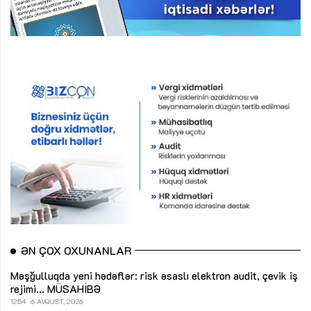
ƏN ÇOX OXUNANLAR
Məşğulluqda yeni hədəflər: risk əsaslı elektron audit, çevik iş
rejimi...
MÜSAHİBƏ
12:54
6 AVQUST, 2026