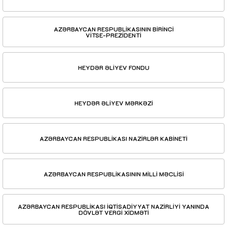
AZƏRBAYCAN RESPUBLİKASININ BİRİNCİ
VİTSE-PREZİDENTİ
HEYDƏR ƏLİYEV FONDU
HEYDƏR ƏLİYEV MƏRKƏZİ
AZƏRBAYCAN RESPUBLİKASI NAZİRLƏR KABİNETİ
AZƏRBAYCAN RESPUBLİKASININ MİLLİ MƏCLİSİ
AZƏRBAYCAN RESPUBLİKASI İQTİSADİYYAT NAZİRLİYİ YANINDA
DÖVLƏT VERGİ XİDMƏTİ