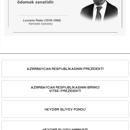
AZƏRBAYCAN RESPUBLİKASININ PREZİDENTİ
AZƏRBAYCAN RESPUBLİKASININ BİRİNCİ
VİTSE-PREZİDENTİ
HEYDƏR ƏLİYEV FONDU
HEYDƏR ƏLİYEV MƏRKƏZİ