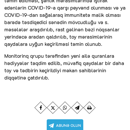
təmin edilməsi, şənlik mərasimlərində iştirak
edənlərin COVID-19-a qarşı peyvənd olunması və ya
COVID-19-dan sağalaraq immunitetə malik olması
barədə təsdiqedici sənədin mövcudluğu və s.
məsələlər araşdırılıb, rast gəlinən bəzi nöqsanlar
yerindəcə aradan qaldırılıb, toy mərasimlərinin
qaydalara uyğun keçirilməsi təmin olunub.
Monitorinq qrupu tərəfindən yeni ailə quranlara
hədiyyələr təqdim edilib, müvafiq qaydalar bir daha
toy və tədbirin keçirildiyi məkan sahiblərinin
diqqətinə çatdırılıb.