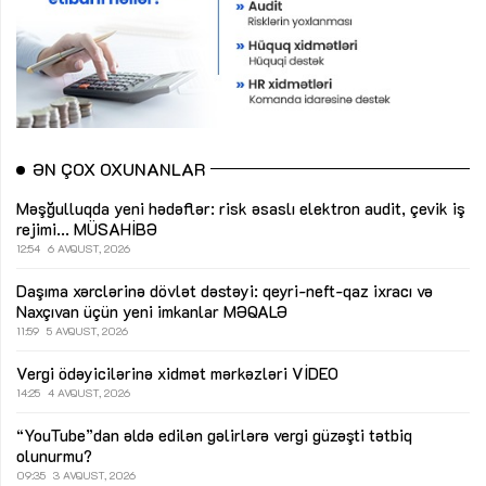
ƏN ÇOX OXUNANLAR
Məşğulluqda yeni hədəflər: risk əsaslı elektron audit, çevik iş
rejimi...
MÜSAHİBƏ
12:54
6 AVQUST, 2026
Daşıma xərclərinə dövlət dəstəyi: qeyri-neft-qaz ixracı və
Naxçıvan üçün yeni imkanlar
MƏQALƏ
11:59
5 AVQUST, 2026
Vergi ödəyicilərinə xidmət mərkəzləri
VİDEO
14:25
4 AVQUST, 2026
“YouTube”dan əldə edilən gəlirlərə vergi güzəşti tətbiq
olunurmu?
09:35
3 AVQUST, 2026