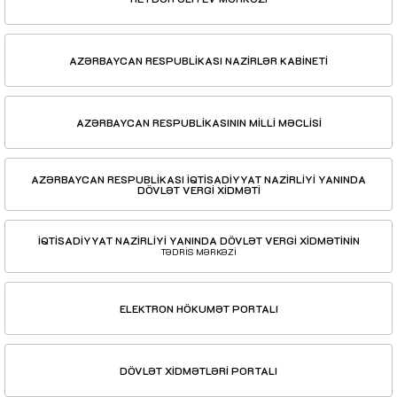
AZƏRBAYCAN RESPUBLİKASI NAZİRLƏR KABİNETİ
AZƏRBAYCAN RESPUBLİKASININ MİLLİ MƏCLİSİ
AZƏRBAYCAN RESPUBLİKASI İQTİSADİYYAT NAZİRLİYİ YANINDA
DÖVLƏT VERGİ XİDMƏTİ
İQTİSADİYYAT NAZİRLİYİ YANINDA DÖVLƏT VERGİ XİDMƏTİNİN
TƏDRİS MƏRKƏZİ
ELEKTRON HÖKUMƏT PORTALI
DÖVLƏT XİDMƏTLƏRİ PORTALI