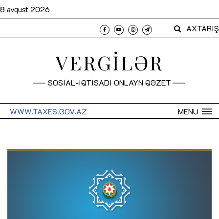
8 avqust 2026
AXTARIŞ
VERGİLƏR
SOSİAL-İQTİSADİ ONLAYN QƏZET
WWW.TAXES.GOV.AZ
MENU