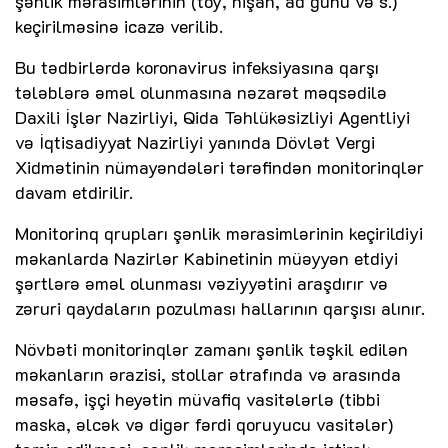
şənlik mərasimlərinin (toy, nişan, ad günü və s.)
keçirilməsinə icazə verilib.
Bu tədbirlərdə koronavirus infeksiyasına qarşı
tələblərə əməl olunmasına nəzarət məqsədilə
Daxili İşlər Nazirliyi, Qida Təhlükəsizliyi Agentliyi
və İqtisadiyyat Nazirliyi yanında Dövlət Vergi
Xidmətinin nümayəndələri tərəfindən monitorinqlər
davam etdirilir.
Monitorinq qrupları şənlik mərasimlərinin keçirildiyi
məkanlarda Nazirlər Kabinetinin müəyyən etdiyi
şərtlərə əməl olunması vəziyyətini araşdırır və
zəruri qaydaların pozulması hallarının qarşısı alınır.
Növbəti monitorinqlər zamanı şənlik təşkil edilən
məkanların ərazisi, stollar ətrafında və arasında
məsafə, işçi heyətin müvafiq vasitələrlə (tibbi
maska, əlcək və digər fərdi qoruyucu vasitələr)