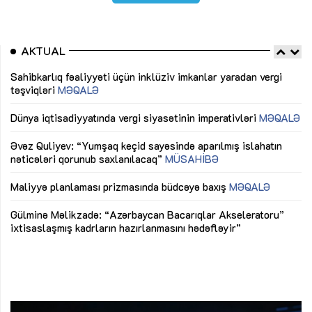
AKTUAL
Sahibkarlıq fəaliyyəti üçün inklüziv imkanlar yaradan vergi
“D
təşviqləri
MƏQALƏ
fə
lıq
Dünya iqtisadiyyatında vergi siyasətinin imperativləri
MƏQALƏ
Ni
mü
Əvəz Quliyev: “Yumşaq keçid sayəsində aparılmış islahatın
nəticələri qorunub saxlanılacaq”
MÜSAHİBƏ
Ay
ya
M
Maliyyə planlaması prizmasında büdcəyə baxış
MƏQALƏ
Az
Gülminə Məlikzadə: “Azərbaycan Bacarıqlar Akseleratoru”
ke
ixtisaslaşmış kadrların hazırlanmasını hədəfləyir”
Ay
su