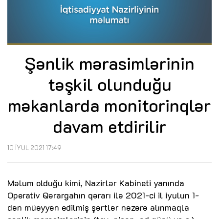
Şənlik mərasimlərinin
təşkil olunduğu
məkanlarda monitorinqlər
davam etdirilir
10 İYUL 2021 17:49
Məlum olduğu kimi, Nazirlər Kabineti yanında
Operativ Qərargahın qərarı ilə 2021-ci il iyulun 1-
dən müəyyən edilmiş şərtlər nəzərə alınmaqla