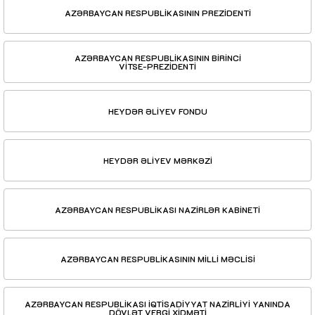
AZƏRBAYCAN RESPUBLİKASININ PREZİDENTİ
AZƏRBAYCAN RESPUBLİKASININ BİRİNCİ
VİTSE-PREZİDENTİ
HEYDƏR ƏLİYEV FONDU
HEYDƏR ƏLİYEV MƏRKƏZİ
AZƏRBAYCAN RESPUBLİKASI NAZİRLƏR KABİNETİ
AZƏRBAYCAN RESPUBLİKASININ MİLLİ MƏCLİSİ
AZƏRBAYCAN RESPUBLİKASI İQTİSADİYYAT NAZİRLİYİ YANINDA
DÖVLƏT VERGİ XİDMƏTİ