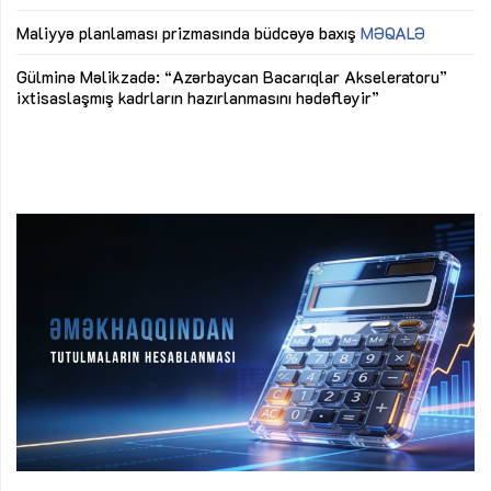
ya
M
Maliyyə planlaması prizmasında büdcəyə baxış
MƏQALƏ
Az
Gülminə Məlikzadə: “Azərbaycan Bacarıqlar Akseleratoru”
ke
ixtisaslaşmış kadrların hazırlanmasını hədəfləyir”
Ay
su