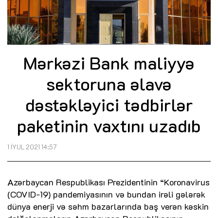
Mərkəzi Bank maliyyə
sektoruna əlavə
dəstəkləyici tədbirlər
paketinin vaxtını uzadıb
1 İYUL 2021 14:57
Azərbaycan Respublikası Prezidentinin “Koronavirus
(COVID-19) pandemiyasının və bundan irəli gələrək
dünya enerji və səhm bazarlarında baş verən kəskin