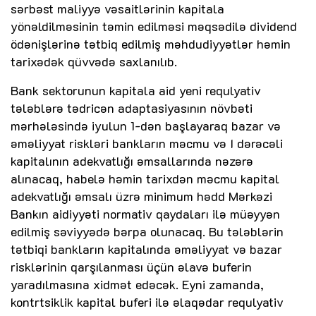
sərbəst maliyyə vəsaitlərinin kapitala
yönəldilməsinin təmin edilməsi məqsədilə dividend
ödənişlərinə tətbiq edilmiş məhdudiyyətlər həmin
tarixədək qüvvədə saxlanılıb.
Bank sektorunun kapitala aid yeni requlyativ
tələblərə tədricən adaptasiyasının növbəti
mərhələsində iyulun 1-dən başlayaraq bazar və
əməliyyat riskləri bankların məcmu və I dərəcəli
kapitalının adekvatlığı əmsallarında nəzərə
alınacaq, habelə həmin tarixdən məcmu kapital
adekvatlığı əmsalı üzrə minimum hədd Mərkəzi
Bankın aidiyyəti normativ qaydaları ilə müəyyən
edilmiş səviyyədə bərpa olunacaq. Bu tələblərin
tətbiqi bankların kapitalında əməliyyat və bazar
risklərinin qarşılanması üçün əlavə buferin
yaradılmasına xidmət edəcək. Eyni zamanda,
kontrtsiklik kapital buferi ilə əlaqədar requlyativ