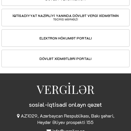
İQTİSADİYYAT NAZİRLİYİ YANINDA DÖVLƏT VERGİ XİDMƏTİNİN
TƏDRİS MƏRKƏZİ
ELEKTRON HÖKUMƏT PORTALI
DÖVLƏT XİDMƏTLƏRİ PORTALI
VERGİLƏR
sosial-iqtisadi onlayn qəzet
AZ1029, Azərbaycan Respublikası, Bakı şəhəri,
Heydər Əliyev prospekti 155
info@vergiler.az