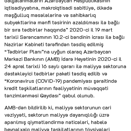
dalğalanmaların Azərbaycan Respublikasının
iqtisadiyyatına, makroiqtisadi sabitliyə, ölkədə
məşğulluq məsələlərinə və sahibkarlıq
subyektlərinə mənfi təsirinin azaldılması ilə bağlı
bir sıra tədbirlər haqqında” 2020-ci il 19 mart
tarixli Sərəncamının 10.2-ci bəndinin icrası ilə bağlı
Nazirlər Kabineti tərəfindən təsdiq edilmiş
“Tədbirlər Planı”na uyğun olaraq Azərbaycan
Mərkəzi Bankının (AMB) İdarə Heyətinin 2020-ci il
24 aprel tarixli 16 saylı qərarı ilə maliyyə sektoruna
dəstəkləyici tədbirlər paketi təsdiq edilib və
“Koronavirus (COVID-19) pandemiyası şəraitində
kredit təşkilatlarının fəaliyyətinin müvəqqəti
tənzimlənməsi Qaydası” qəbul olunub.
AMB-dən bildirilib ki, maliyyə sektorunun cari
vəziyyəti, sektorun maliyyə dayanıqlılığı üzrə
aparılmış qiymətləndirmə nəticələri, habelə
beynəlxalq maliyyə təşkilatlarının tövsiyələri