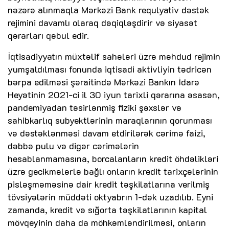
nəzərə alınmaqla Mərkəzi Bank requlyativ dəstək
rejimini davamlı olaraq dəqiqləşdirir və siyasət
qərarları qəbul edir.
İqtisadiyyatın müxtəlif sahələri üzrə məhdud rejimin
yumşaldılması fonunda iqtisadi aktivliyin tədricən
bərpa edilməsi şəraitində Mərkəzi Bankın İdarə
Heyətinin 2021-ci il 30 iyun tarixli qərarına əsasən,
pandemiyadan təsirlənmiş fiziki şəxslər və
sahibkarlıq subyektlərinin maraqlarının qorunması
və dəstəklənməsi davam etdirilərək cərimə faizi,
dəbbə pulu və digər cərimələrin
hesablanmamasına, borcalanların kredit öhdəlikləri
üzrə gecikmələrlə bağlı onların kredit tarixçələrinin
pisləşməməsinə dair kredit təşkilatlarına verilmiş
tövsiyələrin müddəti oktyabrın 1-dək uzadılıb. Eyni
zamanda, kredit və sığorta təşkilatlarının kapital
mövqeyinin daha da möhkəmləndirilməsi, onların