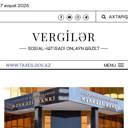
7 avqust 2026
AXTARIŞ
VERGİLƏR
SOSİAL-İQTİSADİ ONLAYN QƏZET
WWW.TAXES.GOV.AZ
MENU