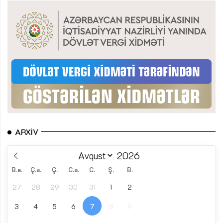
ARXIV
B.e.
Ç.a.
Ç.
C.a.
C.
Ş.
B.
27
28
29
30
31
1
2
3
4
5
6
7
8
9