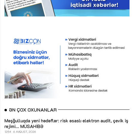
ƏN ÇOX OXUNANLAR
Məşğulluqda yeni hədəflər: risk əsaslı elektron audit, çevik iş
rejimi...
MÜSAHİBƏ
12:54
6 AVQUST, 2026