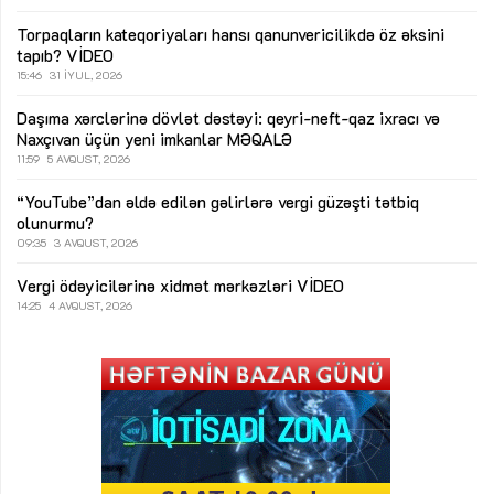
Torpaqların kateqoriyaları hansı qanunvericilikdə öz əksini
tapıb?
VİDEO
15:46
31 İYUL, 2026
Daşıma xərclərinə dövlət dəstəyi: qeyri-neft-qaz ixracı və
Naxçıvan üçün yeni imkanlar
MƏQALƏ
11:59
5 AVQUST, 2026
“YouTube”dan əldə edilən gəlirlərə vergi güzəşti tətbiq
olunurmu?
09:35
3 AVQUST, 2026
Vergi ödəyicilərinə xidmət mərkəzləri
VİDEO
14:25
4 AVQUST, 2026