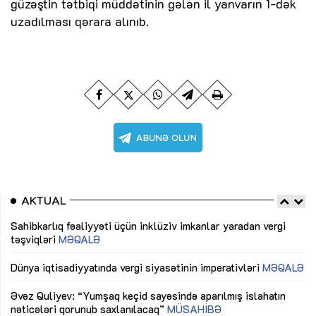
güzəştin tətbiqi müddətinin gələn il yanvarın 1-dək
uzadılması qərara alınıb.
AKTUAL
Sahibkarlıq fəaliyyəti üçün inklüziv imkanlar yaradan vergi
“D
təşviqləri
MƏQALƏ
fə
lıq
Dünya iqtisadiyyatında vergi siyasətinin imperativləri
MƏQALƏ
Ni
mü
Əvəz Quliyev: “Yumşaq keçid sayəsində aparılmış islahatın
nəticələri qorunub saxlanılacaq”
MÜSAHİBƏ
Ay