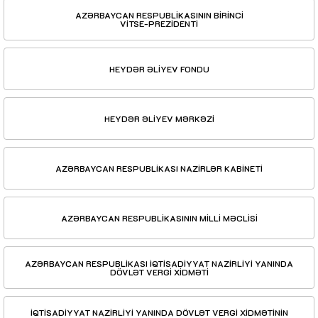
AZƏRBAYCAN RESPUBLİKASININ BİRİNCİ
VİTSE-PREZİDENTİ
HEYDƏR ƏLİYEV FONDU
HEYDƏR ƏLİYEV MƏRKƏZİ
AZƏRBAYCAN RESPUBLİKASI NAZİRLƏR KABİNETİ
AZƏRBAYCAN RESPUBLİKASININ MİLLİ MƏCLİSİ
AZƏRBAYCAN RESPUBLİKASI İQTİSADİYYAT NAZİRLİYİ YANINDA
DÖVLƏT VERGİ XİDMƏTİ
İQTİSADİYYAT NAZİRLİYİ YANINDA DÖVLƏT VERGİ XİDMƏTİNİN