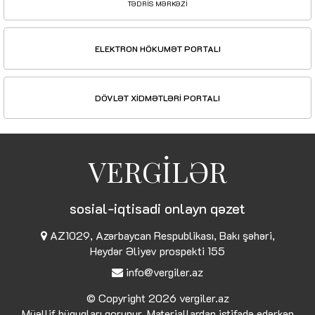
TƏDRİS MƏRKƏZİ
ELEKTRON HÖKUMƏT PORTALI
DÖVLƏT XİDMƏTLƏRİ PORTALI
VERGİLƏR
sosial-iqtisadi onlayn qəzet
AZ1029, Azərbaycan Respublikası, Bakı şəhəri,
Heydər Əliyev prospekti 155
info@vergiler.az
© Copyright 2026
vergiler.az
Müəllif hüquqları qorunur. Materiallardan istifadə edərkən