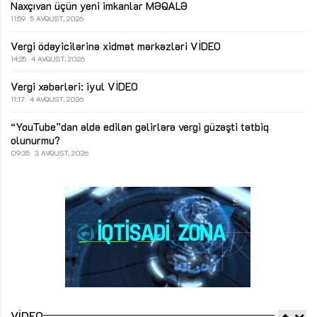
Naxçıvan üçün yeni imkanlar
MƏQALƏ
11:59
5 AVQUST, 2026
Vergi ödəyicilərinə xidmət mərkəzləri
VİDEO
14:25
4 AVQUST, 2026
Vergi xəbərləri: iyul
VİDEO
11:17
4 AVQUST, 2026
“YouTube”dan əldə edilən gəlirlərə vergi güzəşti tətbiq
olunurmu?
09:35
3 AVQUST, 2026
VIDEO