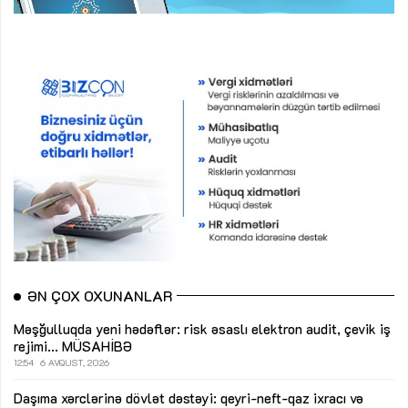
ƏN ÇOX OXUNANLAR
Məşğulluqda yeni hədəflər: risk əsaslı elektron audit, çevik iş
rejimi...
MÜSAHİBƏ
12:54
6 AVQUST, 2026
Daşıma xərclərinə dövlət dəstəyi: qeyri-neft-qaz ixracı və