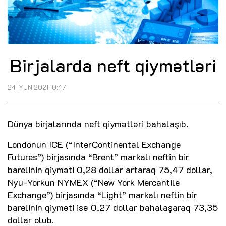
Birjalarda neft qiymətləri
24 İYUN 2021 10:47
Dünya birjalarında neft qiymətləri bahalaşıb.
Londonun ICE (“InterContinental Exchange
Futures”) birjasında “Brent” markalı neftin bir
barelinin qiyməti 0,28 dollar artaraq 75,47 dollar,
Nyu-Yorkun NYMEX (“New York Mercantile
Exchange”) birjasında “Light” markalı neftin bir
barelinin qiyməti isə 0,27 dollar bahalaşaraq 73,35
dollar olub.