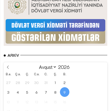
ARXIV
B.e.
Ç.a.
Ç.
C.a.
C.
Ş.
B.
27
28
29
30
31
1
2
3
4
5
6
7
8
9
10
11
12
13
14
15
16