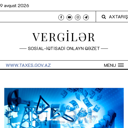
9 avqust 2026
AXTARIŞ
VERGİLƏR
SOSİAL-İQTİSADİ ONLAYN QƏZET
WWW.TAXES.GOV.AZ
MENU