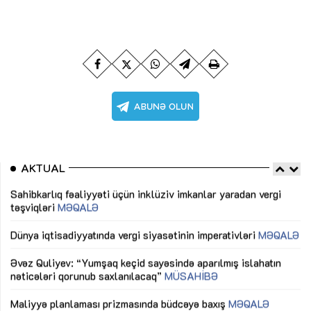
AKTUAL
Sahibkarlıq fəaliyyəti üçün inklüziv imkanlar yaradan vergi
“D
təşviqləri
MƏQALƏ
fə
lıq
Dünya iqtisadiyyatında vergi siyasətinin imperativləri
MƏQALƏ
Ni
mü
Əvəz Quliyev: “Yumşaq keçid sayəsində aparılmış islahatın
nəticələri qorunub saxlanılacaq”
MÜSAHİBƏ
Ay
ya
M
Maliyyə planlaması prizmasında büdcəyə baxış
MƏQALƏ