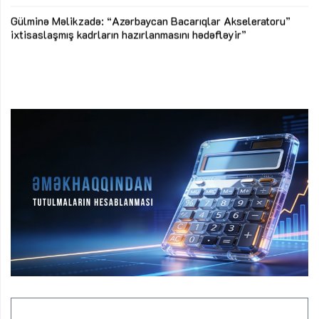
Az
Gülminə Məlikzadə: “Azərbaycan Bacarıqlar Akseleratoru”
ke
ixtisaslaşmış kadrların hazırlanmasını hədəfləyir”
Ay
su