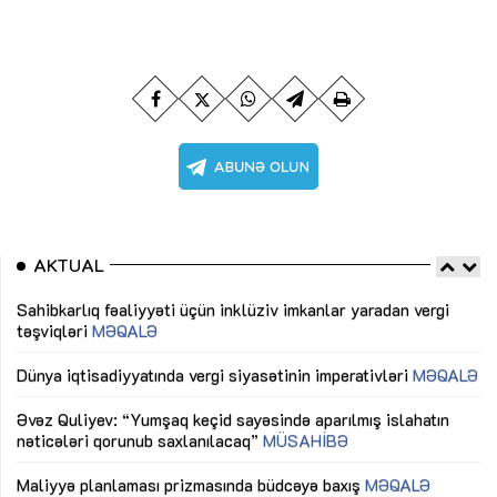
AKTUAL
Sahibkarlıq fəaliyyəti üçün inklüziv imkanlar yaradan vergi
“D
təşviqləri
MƏQALƏ
fə
lıq
Dünya iqtisadiyyatında vergi siyasətinin imperativləri
MƏQALƏ
Ni
mü
Əvəz Quliyev: “Yumşaq keçid sayəsində aparılmış islahatın
nəticələri qorunub saxlanılacaq”
MÜSAHİBƏ
Ay
ya
M
Maliyyə planlaması prizmasında büdcəyə baxış
MƏQALƏ