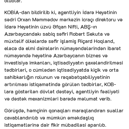
olublar.
KOBİA-dan bildirilib ki, agentliyin İdarə Heyətinin
sədri Orxan Məmmədov mərkəzin icraçı direktoru və
İdarə Heyətinin üzvü Əfqan Nifti, ABŞ-ın
Azərbaycandakı sabiq səfiri Robert Sekuta və
müxtəlif ölkələrdə səfir işləmiş Riçard Hoqland,
eləcə də elmi dairələrin nümayəndələrindən ibarət
nümayəndə heyətinə Azərbaycanın biznes və
investisiya imkanları, iqtisadiyyatın şaxələndirilməsi
tədbirləri, o cümlədən iqtisadiyyatda kiçik və orta
sahibkarlığın rolunun və rəqabətqabiliyyətinin
artırılması istiqamətində görülən tədbirlər, KOB-
lara göstərilən dövlət dəstəyi, agentliyin fəaliyəti
və dəstək mexanizmləri barədə məlumat verib.
Görüşdə, həmçinin qonaqları maraqlandıran suallar
cavablandırılıb və mümkün əməkdaşlıq
istiqamətlərinə dair fikir mübadiləsi aparılıb.