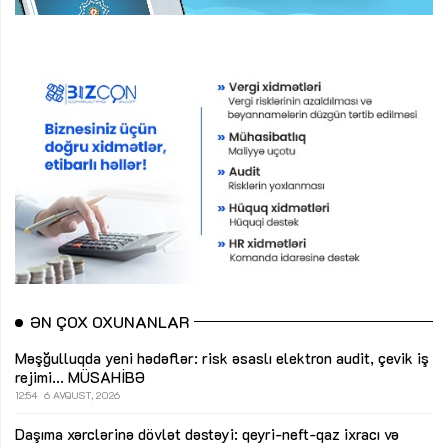
ƏN ÇOX OXUNANLAR
Məşğulluqda yeni hədəflər: risk əsaslı elektron audit, çevik iş
rejimi...
MÜSAHİBƏ
12:54
6 AVQUST, 2026
Daşıma xərclərinə dövlət dəstəyi: qeyri-neft-qaz ixracı və