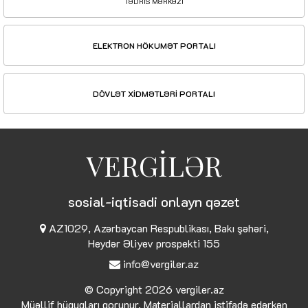
TƏDRİS MƏRKƏZİ
ELEKTRON HÖKUMƏT PORTALI
DÖVLƏT XİDMƏTLƏRİ PORTALI
VERGİLƏR
sosial-iqtisadi onlayn qəzet
AZ1029, Azərbaycan Respublikası, Bakı şəhəri,
Heydər Əliyev prospekti 155
info@vergiler.az
© Copyright 2026
vergiler.az
Müəllif hüquqları qorunur. Materiallardan istifadə edərkən