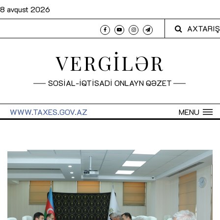
8 avqust 2026
AXTARIŞ
VERGİLƏR
SOSİAL-İQTİSADİ ONLAYN QƏZET
WWW.TAXES.GOV.AZ
MENU