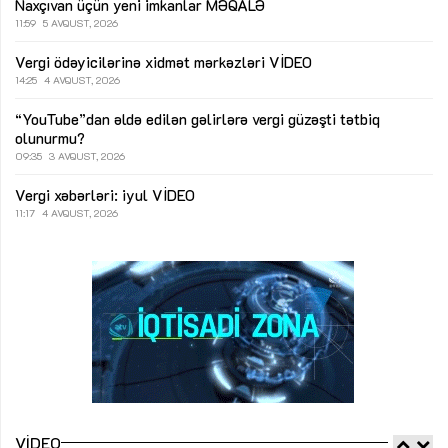
Naxçıvan üçün yeni imkanlar
MƏQALƏ
11:59
5 AVQUST, 2026
Vergi ödəyicilərinə xidmət mərkəzləri
VİDEO
14:25
4 AVQUST, 2026
“YouTube”dan əldə edilən gəlirlərə vergi güzəşti tətbiq
olunurmu?
09:35
3 AVQUST, 2026
Vergi xəbərləri: iyul
VİDEO
11:17
4 AVQUST, 2026
VIDEO