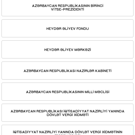
AZƏRBAYCAN RESPUBLİKASININ BİRİNCİ
VİTSE-PREZİDENTİ
HEYDƏR ƏLİYEV FONDU
HEYDƏR ƏLİYEV MƏRKƏZİ
AZƏRBAYCAN RESPUBLİKASI NAZİRLƏR KABİNETİ
AZƏRBAYCAN RESPUBLİKASININ MİLLİ MƏCLİSİ
AZƏRBAYCAN RESPUBLİKASI İQTİSADİYYAT NAZİRLİYİ YANINDA
DÖVLƏT VERGİ XİDMƏTİ
İQTİSADİYYAT NAZİRLİYİ YANINDA DÖVLƏT VERGİ XİDMƏTİNİN