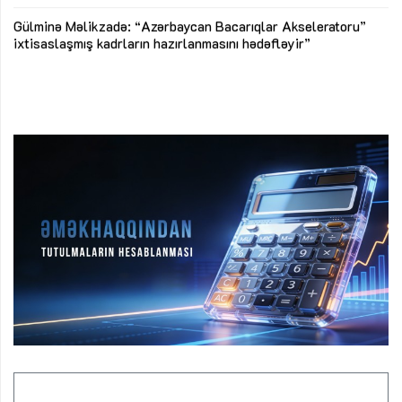
Az
Gülminə Məlikzadə: “Azərbaycan Bacarıqlar Akseleratoru”
ke
ixtisaslaşmış kadrların hazırlanmasını hədəfləyir”
Ay
su