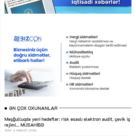
ƏN ÇOX OXUNANLAR
Məşğulluqda yeni hədəflər: risk əsaslı elektron audit, çevik iş
rejimi...
MÜSAHİBƏ
12:54
6 AVQUST, 2026