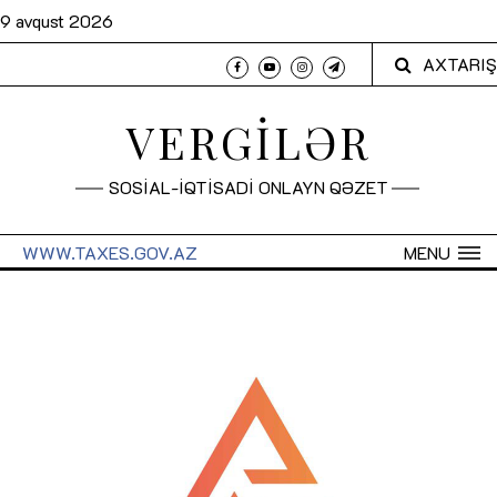
9 avqust 2026
AXTARIŞ
VERGİLƏR
SOSİAL-İQTİSADİ ONLAYN QƏZET
WWW.TAXES.GOV.AZ
MENU