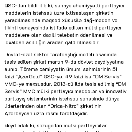
QSC-dən bildirilib ki, sənaye əhəmiyyətli partlayıcı
maddələrin istehsalı üzrə ixtisaslaşan şirkətin
yaradılmasında məqsəd xüsusilə dağ-mədən və
tikinti sənayesində istifadə edilən mülki partlayıcı
maddələrə olan daxili tələbatın ödənilməsi və
idxaldan asılılığın aradan qaldırılmasıdır.
Dövlət-özəl sektor tərəfdaşlığı modeli əsasında
təsis edilən şirkət martın 9-da dövlət qeydiyyatına
alınıb. Törəmə cəmiyyətin ümumi səhmlərinin 51
faizi “AzerGold” QSC-yə, 49 faizi isə “DM Servis”
MMC-yə məxsusdur. 2013-cü ildə təsis edilmiş “DM
Servis” MMC mülki partlayıcı maddələr və innovativ
partlayış sistemlərinin istehsalı sahəsində dünya
liderlərindən olan “Orica-Nitro” şirkətinin
Azərbaycan üzrə rəsmi tərəfdaşıdır.
Qeyd edək ki, sözügedən mülki partlayıcılar