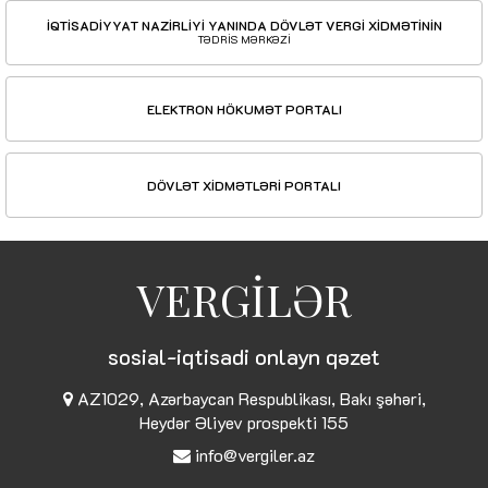
İQTİSADİYYAT NAZİRLİYİ YANINDA DÖVLƏT VERGİ XİDMƏTİNİN
TƏDRİS MƏRKƏZİ
ELEKTRON HÖKUMƏT PORTALI
DÖVLƏT XİDMƏTLƏRİ PORTALI
VERGİLƏR
sosial-iqtisadi onlayn qəzet
AZ1029, Azərbaycan Respublikası, Bakı şəhəri,
Heydər Əliyev prospekti 155
info@vergiler.az