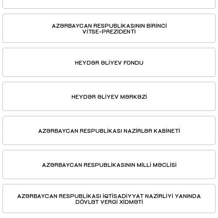
AZƏRBAYCAN RESPUBLİKASININ BİRİNCİ
VİTSE-PREZİDENTİ
HEYDƏR ƏLİYEV FONDU
HEYDƏR ƏLİYEV MƏRKƏZİ
AZƏRBAYCAN RESPUBLİKASI NAZİRLƏR KABİNETİ
AZƏRBAYCAN RESPUBLİKASININ MİLLİ MƏCLİSİ
AZƏRBAYCAN RESPUBLİKASI İQTİSADİYYAT NAZİRLİYİ YANINDA
DÖVLƏT VERGİ XİDMƏTİ