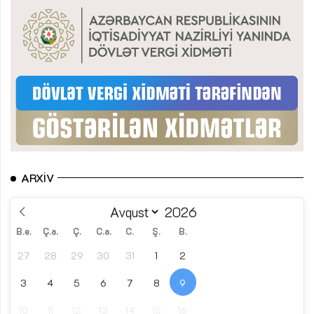
ARXIV
B.e.
Ç.a.
Ç.
C.a.
C.
Ş.
B.
27
28
29
30
31
1
2
3
4
5
6
7
8
9
10
11
12
13
14
15
16