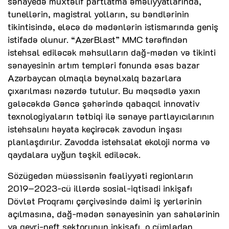
sənayedə müxtəlif partlatma əməliyyatlarında,
tunellərin, magistral yolların, su bəndlərinin
tikintisində, eləcə də mədənlərin istismarında geniş
istifadə olunur. “AzerBlast” MMC tərəfindən
istehsal ediləcək məhsulların dağ-mədən və tikinti
sənayesinin artım templəri fonunda əsas bazar
Azərbaycan olmaqla beynəlxalq bazarlara
çıxarılması nəzərdə tutulur. Bu məqsədlə yaxın
gələcəkdə Gəncə şəhərində qabaqcıl innovativ
texnologiyaların tətbiqi ilə sənaye partlayıcılarının
istehsalını həyata keçirəcək zavodun inşası
planlaşdırılır. Zavodda istehsalat ekoloji norma və
qaydalara uyğun təşkil ediləcək.
Sözügedən müəssisənin fəaliyyəti regionların
2019–2023-cü illərdə sosial-iqtisadi inkişafı
Dövlət Proqramı çərçivəsində daimi iş yerlərinin
açılmasına, dağ-mədən sənayesinin yan sahələrinin
və qeyri-neft sektorunun inkişafı, o cümlədən