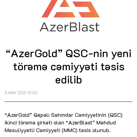
“AzerGold” QSC-nin yeni
törəmə cəmiyyəti təsis
edilib
3 MAY 2021 12:35
“AzerGold” Qapalı Səhmdar Cəmiyyətinin (QSC)
ikinci törəmə şirkəti olan “AzerBlast” Məhdud
Məsuliyyətli Cəmiyyəti (MMC) təsis olunub.