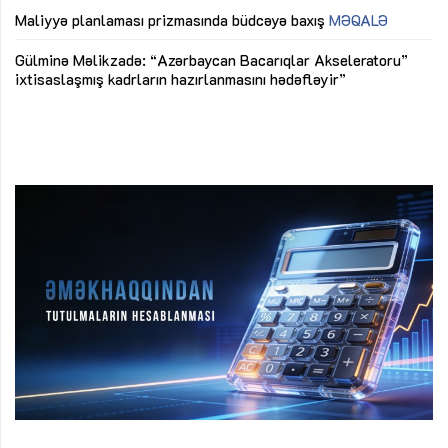
M
Maliyyə planlaması prizmasında büdcəyə baxış
MƏQALƏ
Az
Gülminə Məlikzadə: “Azərbaycan Bacarıqlar Akseleratoru”
ke
ixtisaslaşmış kadrların hazırlanmasını hədəfləyir”
Ay
su