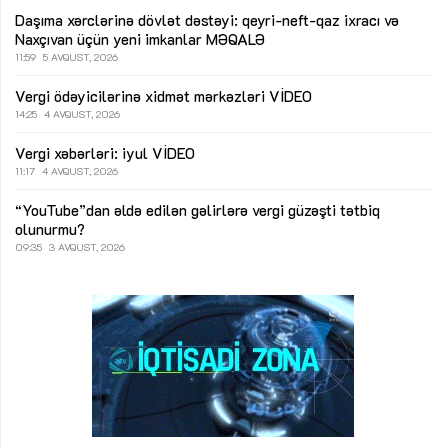
Daşıma xərclərinə dövlət dəstəyi: qeyri-neft-qaz ixracı və
Naxçıvan üçün yeni imkanlar
MƏQALƏ
11:59
5 AVQUST, 2026
Vergi ödəyicilərinə xidmət mərkəzləri
VİDEO
14:25
4 AVQUST, 2026
Vergi xəbərləri: iyul
VİDEO
11:17
4 AVQUST, 2026
“YouTube”dan əldə edilən gəlirlərə vergi güzəşti tətbiq
olunurmu?
09:35
3 AVQUST, 2026