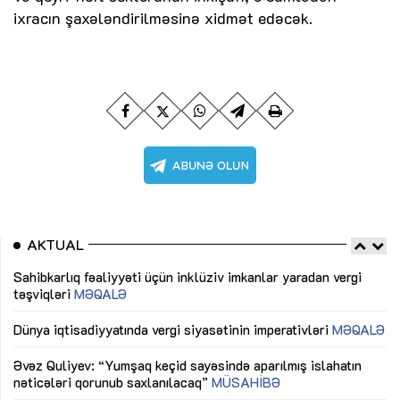
ixracın şaxələndirilməsinə xidmət edəcək.
AKTUAL
Sahibkarlıq fəaliyyəti üçün inklüziv imkanlar yaradan vergi
“D
təşviqləri
MƏQALƏ
fə
lıq
Dünya iqtisadiyyatında vergi siyasətinin imperativləri
MƏQALƏ
Ni
mü
Əvəz Quliyev: “Yumşaq keçid sayəsində aparılmış islahatın
nəticələri qorunub saxlanılacaq”
MÜSAHİBƏ
Ay
ya