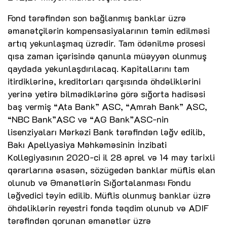
Fond tərəfindən son bağlanmış banklar üzrə
əmanətçilərin kompensasiyalarının təmin edilməsi
artıq yekunlaşmaq üzrədir. Tam ödənilmə prosesi
qısa zaman içərisində qanunla müəyyən olunmuş
qaydada yekunlaşdırılacaq. Kapitallarını tam
itirdiklərinə, kreditorları qarşısında öhdəliklərini
yerinə yetirə bilmədiklərinə görə sığorta hadisəsi
baş vermiş “Ata Bank” ASC, “Amrah Bank” ASC,
“NBC Bank”ASC və “AG Bank”ASC-nin
lisenziyaları Mərkəzi Bank tərəfindən ləğv edilib,
Bakı Apellyasiya Məhkəməsinin İnzibati
Kollegiyasının 2020-ci il 28 aprel və 14 may tarixli
qərarlarına əsasən, sözügedən banklar müflis elan
olunub və Əmanətlərin Sığortalanması Fondu
ləğvedici təyin edilib. Müflis olunmuş banklar üzrə
öhdəliklərin reyestri fonda təqdim olunub və ADIF
tərəfindən qorunan əmanətlər üzrə