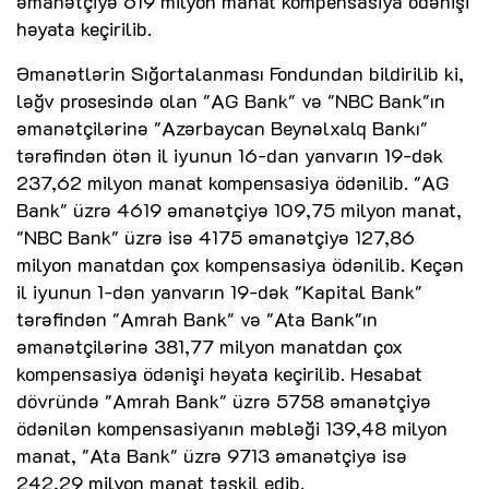
əmanətçiyə 619 milyon manat kompensasiya ödənişi
həyata keçirilib.
Əmanətlərin Sığortalanması Fondundan bildirilib ki,
ləğv prosesində olan "AG Bank" və "NBC Bank"ın
əmanətçilərinə "Azərbaycan Beynəlxalq Bankı"
tərəfindən ötən il iyunun 16-dan yanvarın 19-dək
237,62 milyon manat kompensasiya ödənilib. "AG
Bank" üzrə 4619 əmanətçiyə 109,75 milyon manat,
"NBC Bank" üzrə isə 4175 əmanətçiyə 127,86
milyon manatdan çox kompensasiya ödənilib. Keçən
il iyunun 1-dən yanvarın 19-dək "Kapital Bank"
tərəfindən "Amrah Bank" və "Ata Bank"ın
əmanətçilərinə 381,77 milyon manatdan çox
kompensasiya ödənişi həyata keçirilib. Hesabat
dövründə "Amrah Bank" üzrə 5758 əmanətçiyə
ödənilən kompensasiyanın məbləği 139,48 milyon
manat, "Ata Bank" üzrə 9713 əmanətçiyə isə
242,29 milyon manat təşkil edib.