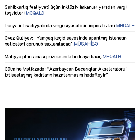
Sahibkarlıq fəaliyyəti üçün inklüziv imkanlar yaradan vergi
“D
təşviqləri
MƏQALƏ
fə
lıq
Dünya iqtisadiyyatında vergi siyasətinin imperativləri
MƏQALƏ
Ni
mü
Əvəz Quliyev: “Yumşaq keçid sayəsində aparılmış islahatın
nəticələri qorunub saxlanılacaq”
MÜSAHİBƏ
Ay
ya
M
Maliyyə planlaması prizmasında büdcəyə baxış
MƏQALƏ
Az
Gülminə Məlikzadə: “Azərbaycan Bacarıqlar Akseleratoru”
ke
ixtisaslaşmış kadrların hazırlanmasını hədəfləyir”
Ay
su