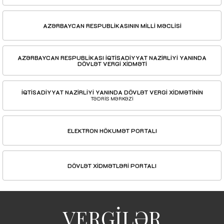
AZƏRBAYCAN RESPUBLİKASININ MİLLİ MƏCLİSİ
AZƏRBAYCAN RESPUBLİKASI İQTİSADİYYAT NAZİRLİYİ YANINDA
DÖVLƏT VERGİ XİDMƏTİ
İQTİSADİYYAT NAZİRLİYİ YANINDA DÖVLƏT VERGİ XİDMƏTİNİN
TƏDRİS MƏRKƏZİ
ELEKTRON HÖKUMƏT PORTALI
DÖVLƏT XİDMƏTLƏRİ PORTALI
VERGİLƏR