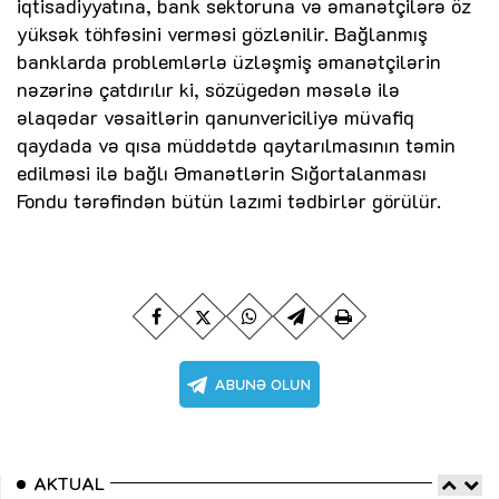
iqtisadiyyatına, bank sektoruna və əmanətçilərə öz
yüksək töhfəsini verməsi gözlənilir. Bağlanmış
banklarda problemlərlə üzləşmiş əmanətçilərin
nəzərinə çatdırılır ki, sözügedən məsələ ilə
əlaqədar vəsaitlərin qanunvericiliyə müvafiq
qaydada və qısa müddətdə qaytarılmasının təmin
edilməsi ilə bağlı Əmanətlərin Sığortalanması
Fondu tərəfindən bütün lazımi tədbirlər görülür.
AKTUAL