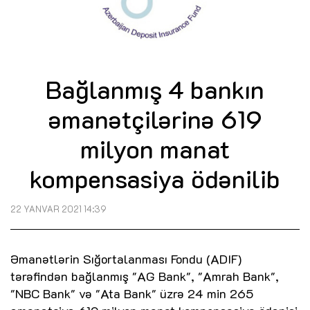
Bağlanmış 4 bankın
əmanətçilərinə 619
milyon manat
kompensasiya ödənilib
22 YANVAR 2021 14:39
Əmanətlərin Sığortalanması Fondu (ADIF)
tərəfindən bağlanmış "AG Bank", "Amrah Bank",
"NBC Bank" və "Ata Bank" üzrə 24 min 265