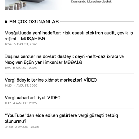
ƏN ÇOX OXUNANLAR
Məşğulluqda yeni hədəflər: risk əsaslı elektron audit, çevik iş
rejimi...
MÜSAHİBƏ
12:54
6 AVQUST, 2026
Daşıma xərclərinə dövlət dəstəyi: qeyri-neft-qaz ixracı və
Naxçıvan üçün yeni imkanlar
MƏQALƏ
11:59
5 AVQUST, 2026
Vergi ödəyicilərinə xidmət mərkəzləri
VİDEO
14:25
4 AVQUST, 2026
Vergi xəbərləri: iyul
VİDEO
11:17
4 AVQUST, 2026
“YouTube”dan əldə edilən gəlirlərə vergi güzəşti tətbiq
olunurmu?
09:35
3 AVQUST, 2026