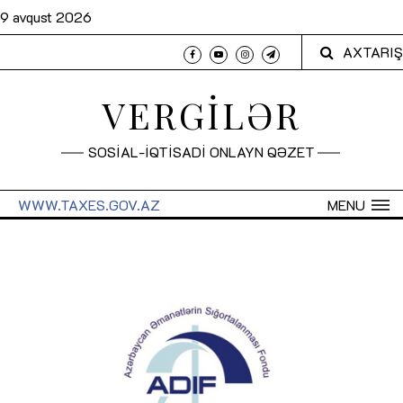
9 avqust 2026
AXTARIŞ
VERGİLƏR
SOSİAL-İQTİSADİ ONLAYN QƏZET
WWW.TAXES.GOV.AZ
MENU