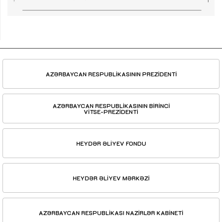
AZƏRBAYCAN RESPUBLİKASININ PREZİDENTİ
AZƏRBAYCAN RESPUBLİKASININ BİRİNCİ
VİTSE-PREZİDENTİ
HEYDƏR ƏLİYEV FONDU
HEYDƏR ƏLİYEV MƏRKƏZİ
AZƏRBAYCAN RESPUBLİKASI NAZİRLƏR KABİNETİ