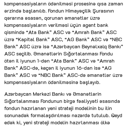
kompensasiyaların ödənilməsi prosesinə qısa zaman
ərzində başlanılıb. Fondun Himayəçilik Şurasının
qərarına əsasən, qorunan əmanətlər üzrə
kompensasiyaların verilməsi üçün agent bank
qismində “Ata Bank” ASC və “Amrah Bank” ASC
üzrə “Kapital Bank” ASC, “AG Bank” ASC və “NBC
Bank” ASC üzrə isə “Azərbaycan Beynəlxalq Bankı”
ASC seçilib. Əmanətlərin Sığortalanması Fondu
ötən il iyunun 1-dən “Ata Bank” ASC və “Amrah
Bank” ASC-də, keçən il iyunun 16-dan isə “AG
Bank” ASC və “NBC Bank” ASC-də əmanətlər üzrə
kompensasiyaların ödənilməsinə başlayıb.
Azərbaycan Mərkəzi Bankı və Əmanətlərin
Sığortalanması Fondunun birgə fəaliyyəti əsasında
fondun hazırlanan yeni strateji modelinin bu ilin
sonunadək formalaşdırılması nəzərdə tutulub. Qeyd
edək ki, yeni strateji modelin hazırlanması ölkə