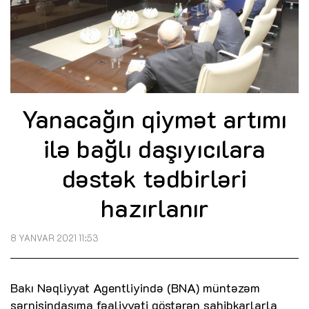
Yanacağın qiymət artımı
ilə bağlı daşıyıcılara
dəstək tədbirləri
hazırlanır
8 YANVAR 2021 11:53
Bakı Nəqliyyat Agentliyində (BNA) müntəzəm
sərnişindaşıma fəaliyyəti göstərən sahibkarlarla