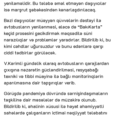
yeniləməlidir. Bu tələbə əməl etməyən daşıyıcılar
isə marşrut şəbəkəsindən kənarlaşdırılacaq.
Bəzi daşıyıcılar müəyyən qüvvələrin dəstəyi ilə
avtobusların yenilənməsi, eləcə də “BakıKarta”
keçid prosesini gecikdirmək məqsədilə süni
narazılıqlar və problemlər yaradırlar. Bildirilib ki, bu
kimi cəhdlər uğursuzdur və bunu edənlərə qarşı
ciddi tədbirlər görüləcək.
V.Kərimli gündəlik olaraq avtobusların qarajlardan
çıxışına nəzarətin gücləndirilməsi, resyqabağı
texniki və tibbi müayinə ilə bağlı monitorinqlərin
aparılmasına dair tapşırıqlar verib.
Görüşdə pandemiya dövründə sərnişindaşımaların
təşkilinə dair məsələlər də müzakirə olunub.
Bildirilib ki, əhalinin xüsusi ilə həyat əhəmiyyətli
sahələrdə çalışanların ictimai nəqliyyat tələbatını