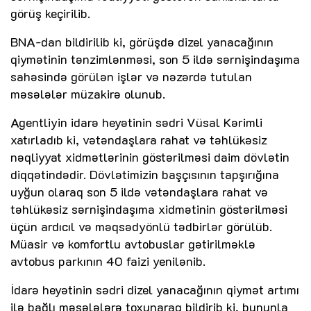
görüş keçirilib.
BNA-dan bildirilib ki, görüşdə dizel yanacağının
qiymətinin tənzimlənməsi, son 5 ildə sərnişindaşıma
sahəsində görülən işlər və nəzərdə tutulan
məsələlər müzakirə olunub.
Agentliyin idarə heyətinin sədri Vüsal Kərimli
xatırladıb ki, vətəndaşlara rahat və təhlükəsiz
nəqliyyat xidmətlərinin göstərilməsi daim dövlətin
diqqətindədir. Dövlətimizin başçısının tapşırığına
uyğun olaraq son 5 ildə vətəndaşlara rahat və
təhlükəsiz sərnişindaşıma xidmətinin göstərilməsi
üçün ardıcıl və məqsədyönlü tədbirlər görülüb.
Müasir və komfortlu avtobuslar gətirilməklə
avtobus parkının 40 faizi yenilənib.
İdarə heyətinin sədri dizel yanacağının qiymət artımı
ilə bağlı məsələlərə toxunaraq bildirib ki, bununla