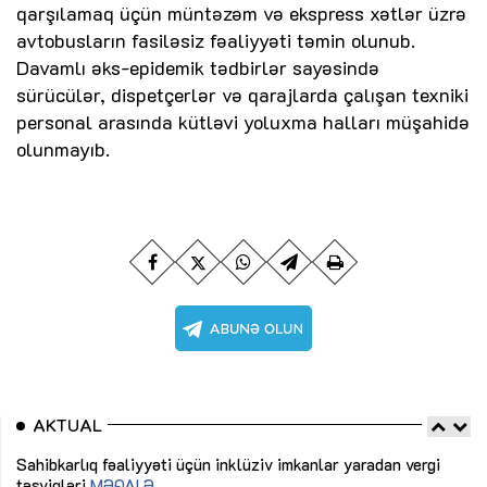
qarşılamaq üçün müntəzəm və ekspress xətlər üzrə
avtobusların fasiləsiz fəaliyyəti təmin olunub.
Davamlı əks-epidemik tədbirlər sayəsində
sürücülər, dispetçerlər və qarajlarda çalışan texniki
personal arasında kütləvi yoluxma halları müşahidə
olunmayıb.
AKTUAL
Sahibkarlıq fəaliyyəti üçün inklüziv imkanlar yaradan vergi
“D
təşviqləri
MƏQALƏ
fə