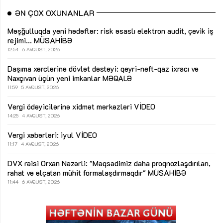
ƏN ÇOX OXUNANLAR
Məşğulluqda yeni hədəflər: risk əsaslı elektron audit, çevik iş
rejimi...
MÜSAHİBƏ
12:54
6 AVQUST, 2026
Daşıma xərclərinə dövlət dəstəyi: qeyri-neft-qaz ixracı və
Naxçıvan üçün yeni imkanlar
MƏQALƏ
11:59
5 AVQUST, 2026
Vergi ödəyicilərinə xidmət mərkəzləri
VİDEO
14:25
4 AVQUST, 2026
Vergi xəbərləri: iyul
VİDEO
11:17
4 AVQUST, 2026
DVX rəisi Orxan Nəzərli: "Məqsədimiz daha proqnozlaşdırılan,
rahat və əlçatan mühit formalaşdırmaqdır"
MÜSAHİBƏ
11:44
6 AVQUST, 2026