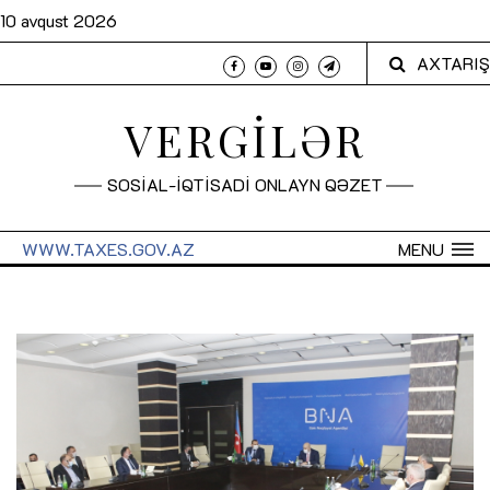
10 avqust 2026
AXTARIŞ
VERGİLƏR
SOSİAL-İQTİSADİ ONLAYN QƏZET
WWW.TAXES.GOV.AZ
MENU