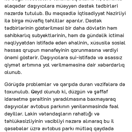
əlaqədar daşıyıcılara müəyyən dəstək tədbirləri
nəzərdə tutulub. Bu məqsədlə İqtisadiyyat Nazirliyi
ilə birgə müvafiq təhlillər aparılır. Dəstək
tədbirlərinin göstərilməsi bir daha dövlətin həm
sahibkarlıq subyektlərinin, həm də gündəlik ictimai
nəqliyyatdan istifadə edən əhalinin, xüsusilə sosial
həssas qrupun mənafeyinin qorunmasına verdiyi
önəmi göstərir. Daşıyıcılara sui-istifadə və əsassız
qiymət artımına yol verilməməsinə dair xəbərdarlıq
olunub.
Görüşdə problemlər və qarşıda duran vəzifələrə də
toxunulub. Qeyd olunub ki, düzgün və şəffaf
idarəetmə şəraitinin yaradılmasına baxmayaraq
daşıyıcılar avtobus parkının yenilənməsində fəal
deyillər. Lakin vətəndaşların rahatlığı və
təhlükəsizliyinin vacibliyi nəzərə alınaraq bu il
qəsəbələr üzrə avtobus parkı mütləq qaydada