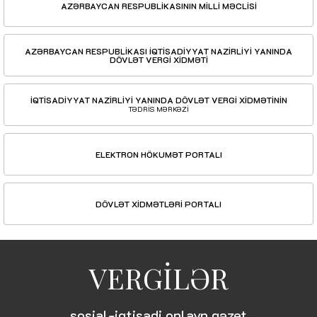
AZƏRBAYCAN RESPUBLİKASININ MİLLİ MƏCLİSİ
AZƏRBAYCAN RESPUBLİKASI İQTİSADİYYAT NAZİRLİYİ YANINDA
DÖVLƏT VERGİ XİDMƏTİ
İQTİSADİYYAT NAZİRLİYİ YANINDA DÖVLƏT VERGİ XİDMƏTİNİN
TƏDRİS MƏRKƏZİ
ELEKTRON HÖKUMƏT PORTALI
DÖVLƏT XİDMƏTLƏRİ PORTALI
VERGİLƏR
sosial-iqtisadi onlayn qəzet