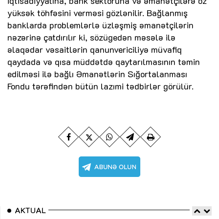
iqtisadiyyatına, bank sektoruna və əmanətçilərə öz
yüksək töhfəsini verməsi gözlənilir. Bağlanmış
banklarda problemlərlə üzləşmiş əmanətçilərin
nəzərinə çatdırılır ki, sözügedən məsələ ilə
əlaqədar vəsaitlərin qanunvericiliyə müvafiq
qaydada və qısa müddətdə qaytarılmasının təmin
edilməsi ilə bağlı Əmanətlərin Sığortalanması
Fondu tərəfindən bütün lazımi tədbirlər görülür.
AKTUAL