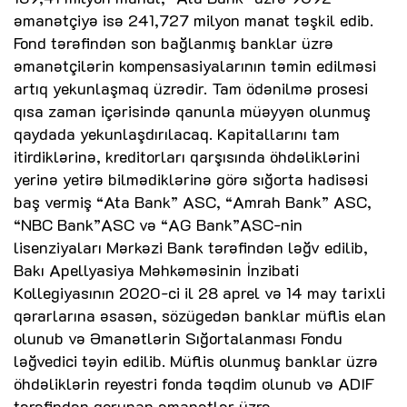
əmanətçiyə isə 241,727 milyon manat təşkil edib.
Fond tərəfindən son bağlanmış banklar üzrə
əmanətçilərin kompensasiyalarının təmin edilməsi
artıq yekunlaşmaq üzrədir. Tam ödənilmə prosesi
qısa zaman içərisində qanunla müəyyən olunmuş
qaydada yekunlaşdırılacaq. Kapitallarını tam
itirdiklərinə, kreditorları qarşısında öhdəliklərini
yerinə yetirə bilmədiklərinə görə sığorta hadisəsi
baş vermiş “Ata Bank” ASC, “Amrah Bank” ASC,
“NBC Bank”ASC və “AG Bank”ASC-nin
lisenziyaları Mərkəzi Bank tərəfindən ləğv edilib,
Bakı Apellyasiya Məhkəməsinin İnzibati
Kollegiyasının 2020-ci il 28 aprel və 14 may tarixli
qərarlarına əsasən, sözügedən banklar müflis elan
olunub və Əmanətlərin Sığortalanması Fondu
ləğvedici təyin edilib. Müflis olunmuş banklar üzrə
öhdəliklərin reyestri fonda təqdim olunub və ADIF
tərəfindən qorunan əmanətlər üzrə