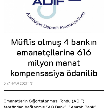
Müflis olmuş 4 bankın
əmanətçilərinə 616
milyon manat
kompensasiya ödənilib
5 YANVAR 2021 11:31
Əmanətlərin Sığortalanması Fondu (ADIF)
tərəfindən bağlanmış "AG Bank", "Amrah Bank",