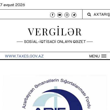
7 avqust 2026
AXTARIŞ
VERGİLƏR
SOSİAL-İQTİSADİ ONLAYN QƏZET
WWW.TAXES.GOV.AZ
MENU