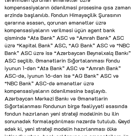
kompensasiyaların ödənilməsi prosesinə qısa zaman
ərzində başlanılıb. Fondun Himayəçilik Şurasının
qərarına əsasən, qorunan əmanətlər üzrə
kompensasiyaların verilməsi üçün agent bank
qismində “Ata Bank” ASC və “Amrah Bank” ASC
üzrə “Kapital Bank” ASC, “AG Bank” ASC və “NBC
Bank” ASC üzrə isə “Azərbaycan Beynəlxalq Bankı”
ASC seçilib. Əmanətlərin Sığortalanması Fondu
iyunun 1-dən “Ata Bank” ASC və “Amrah Bank”
ASC-də, iyunun 16-dan isə “AG Bank” ASC və
“NBC Bank” ASC-də əmanətlər üzrə
kompensasiyaların ödənilməsinə başlayıb.
Azərbaycan Mərkəzi Bankı və Əmanətlərin
Sığortalanması Fondunun birgə fəaliyyəti əsasında
fondun hazırlanan yeni strateji modelinin bu ilin
sonunadək formalaşdırılması nəzərdə tutulub. Qeyd
edək ki, yeni strateji modelin hazırlanması ölkə