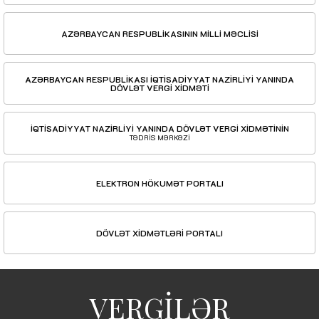
AZƏRBAYCAN RESPUBLİKASININ MİLLİ MƏCLİSİ
AZƏRBAYCAN RESPUBLİKASI İQTİSADİYYAT NAZİRLİYİ YANINDA
DÖVLƏT VERGİ XİDMƏTİ
İQTİSADİYYAT NAZİRLİYİ YANINDA DÖVLƏT VERGİ XİDMƏTİNİN
TƏDRİS MƏRKƏZİ
ELEKTRON HÖKUMƏT PORTALI
DÖVLƏT XİDMƏTLƏRİ PORTALI
VERGİLƏR