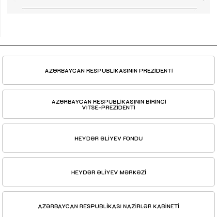
AZƏRBAYCAN RESPUBLİKASININ PREZİDENTİ
AZƏRBAYCAN RESPUBLİKASININ BİRİNCİ
VİTSE-PREZİDENTİ
HEYDƏR ƏLİYEV FONDU
HEYDƏR ƏLİYEV MƏRKƏZİ
AZƏRBAYCAN RESPUBLİKASI NAZİRLƏR KABİNETİ