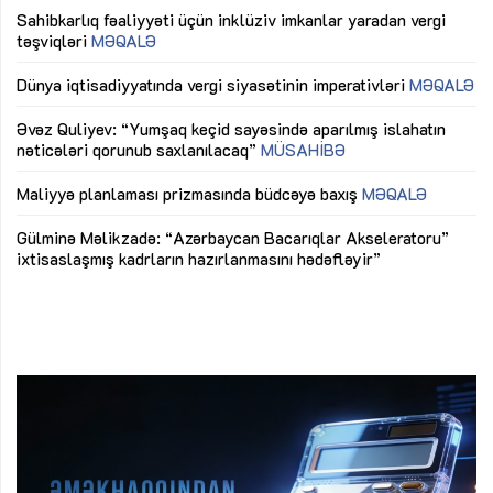
Sahibkarlıq fəaliyyəti üçün inklüziv imkanlar yaradan vergi
“D
təşviqləri
MƏQALƏ
fə
lıq
Dünya iqtisadiyyatında vergi siyasətinin imperativləri
MƏQALƏ
Ni
mü
Əvəz Quliyev: “Yumşaq keçid sayəsində aparılmış islahatın
nəticələri qorunub saxlanılacaq”
MÜSAHİBƏ
Ay
ya
M
Maliyyə planlaması prizmasında büdcəyə baxış
MƏQALƏ
Az
Gülminə Məlikzadə: “Azərbaycan Bacarıqlar Akseleratoru”
ke
ixtisaslaşmış kadrların hazırlanmasını hədəfləyir”
Ay
su