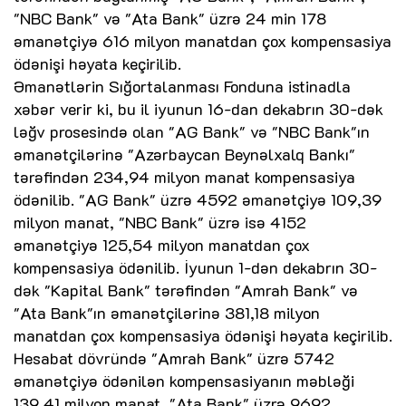
"NBC Bank" və "Ata Bank" üzrə 24 min 178
əmanətçiyə 616 milyon manatdan çox kompensasiya
ödənişi həyata keçirilib.
Əmanətlərin Sığortalanması Fonduna istinadla
xəbər verir ki, bu il iyunun 16-dan dekabrın 30-dək
ləğv prosesində olan "AG Bank" və "NBC Bank"ın
əmanətçilərinə "Azərbaycan Beynəlxalq Bankı"
tərəfindən 234,94 milyon manat kompensasiya
ödənilib. "AG Bank" üzrə 4592 əmanətçiyə 109,39
milyon manat, "NBC Bank" üzrə isə 4152
əmanətçiyə 125,54 milyon manatdan çox
kompensasiya ödənilib. İyunun 1-dən dekabrın 30-
dək "Kapital Bank" tərəfindən "Amrah Bank" və
"Ata Bank"ın əmanətçilərinə 381,18 milyon
manatdan çox kompensasiya ödənişi həyata keçirilib.
Hesabat dövründə "Amrah Bank" üzrə 5742
əmanətçiyə ödənilən kompensasiyanın məbləği
139,41 milyon manat, "Ata Bank" üzrə 9692