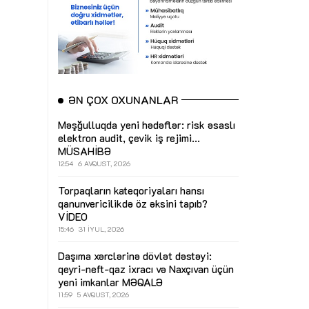
ƏN ÇOX OXUNANLAR
Məşğulluqda yeni hədəflər: risk əsaslı
elektron audit, çevik iş rejimi...
MÜSAHİBƏ
12:54
6 AVQUST, 2026
Torpaqların kateqoriyaları hansı
qanunvericilikdə öz əksini tapıb?
VİDEO
15:46
31 İYUL, 2026
Daşıma xərclərinə dövlət dəstəyi:
qeyri-neft-qaz ixracı və Naxçıvan üçün
yeni imkanlar
MƏQALƏ
11:59
5 AVQUST, 2026