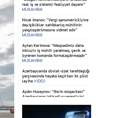
gi
Nicat İmanov: "Vergi qanunvericiliyinə
Dünya iqtisadiy
ƏQALƏ
dəyişikliklər sahibkarlıq mühitinin
siyasətinin imp
yaxşılaşdırılmasına xidmət edir"
MÜSAHİBƏ
çid
Əvəz Quliyev: 
ın nəticələri
sayəsində aparı
SAHİBƏ
Aytən Kərimova: “Məqsədimiz daha
qorunub saxla
inklüziv iş mühiti yaratmaq, çevik və
öyrənən komanda formalaşdırmaqdır”
sında
Maliyyə planla
MÜSAHİBƏ
büdcəyə baxış
Azərbaycanda dövlət-özəl tərəfdaşlığı
baycan
Gülminə Məlik
çərçivəsində həyata keçirilən ilk pilot
xtisaslaşmış
Bacarıqlar Aks
layihə
VİDEO
dəfləyir”
kadrların hazır
Aydın Hüseynov: “Əsrin müqaviləsi”
Azərbaycanın iqtisadi suverenliyini
təmin edən əsas dayaqlardandır”
MÜSAHİBƏ