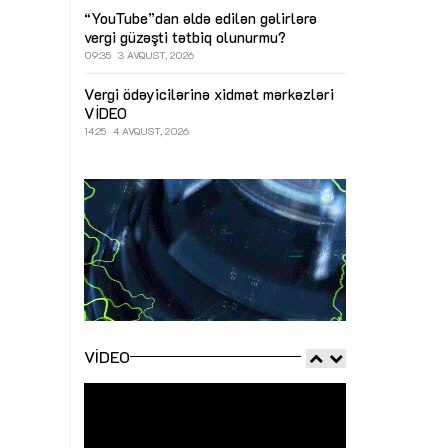
“YouTube”dan əldə edilən gəlirlərə
vergi güzəşti tətbiq olunurmu?
09:35
3 AVQUST, 2026
Vergi ödəyicilərinə xidmət mərkəzləri
VİDEO
14:25
4 AVQUST, 2026
VIDEO