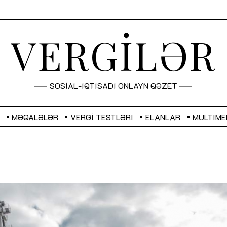
VERGİLƏR
SOSİAL-İQTİSADİ ONLAYN QƏZET
MƏQALƏLƏR
VERGI TESTLƏRI
ELANLAR
MULTIME
UAH
0,0380
USD
1,7000
EUR
1,9591
GBP
2,28
“Düzgün kommunikasiyanın arxasında
Sahibkarlıq fəaliyyəti üçün
real iş və sistemli fəaliyyət dayanır”
imkanlar yaradan vergi təşv
MÜSAHİBƏ
MƏQALƏ