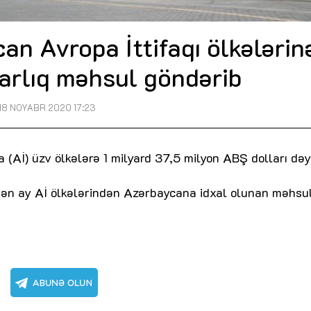
n Avropa İttifaqı ölkələrinə
larlıq məhsul göndərib
18 NOYABR 2020 17:23
(Aİ) üzv ölkələrə 1 milyard 37,5 milyon ABŞ dolları də
 ötən ay Aİ ölkələrindən Azərbaycana idxal olunan məhsu