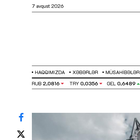
7 avqust 2026
HAQQIMIZDA
XƏBƏRLƏR
MÜSAHIBƏLƏR
BP
2,2873
RUB
2,0816
TRY
0,0356
GEL
0,6489
Sahibkarlıq fəaliyyəti üçün inklüziv
imkanlar yaradan vergi təşviqləri
MƏQALƏ