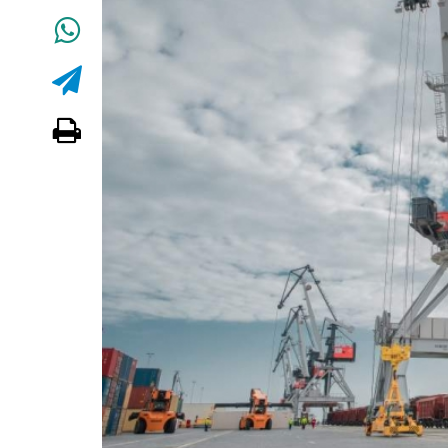
Dünya iqtisadiyyatında vergi
siyasətinin imperativləri
MƏQALƏ
Əvəz Quliyev: “Yumşaq keçid
sayəsində aparılmış islahatın nəticələr
qorunub saxlanılacaq”
MÜSAHİBƏ
Maliyyə planlaması prizmasında
büdcəyə baxış
MƏQALƏ
Gülminə Məlikzadə: “Azərbaycan
Bacarıqlar Akseleratoru” ixtisaslaşmı
kadrların hazırlanmasını hədəfləyir”