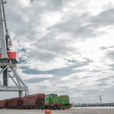
Nicat İmanov: "Vergi qanunvericiliyinə
Dünya iqtisadiyyatında ver
dəyişikliklər sahibkarlıq mühitinin
siyasətinin imperativləri
M
yaxşılaşdırılmasına xidmət edir"
MÜSAHİBƏ
Əvəz Quliyev: “Yumşaq ke
i
sayəsində aparılmış islahat
Aytən Kərimova: “Məqsədimiz daha
qorunub saxlanılacaq”
MÜ
inklüziv iş mühiti yaratmaq, çevik və
öyrənən komanda formalaşdırmaqdır”
Maliyyə planlaması prizma
MÜSAHİBƏ
büdcəyə baxış
MƏQALƏ
Azərbaycanda dövlət-özəl tərəfdaşlığı
Gülminə Məlikzadə: “Azər
çərçivəsində həyata keçirilən ilk pilot
ş
Bacarıqlar Akseleratoru” i
layihə
VİDEO
kadrların hazırlanmasını hə
Aydın Hüseynov: “Əsrin müqaviləsi”
Azərbaycanın iqtisadi suverenliyini
təmin edən əsas dayaqlardandır”
MÜSAHİBƏ