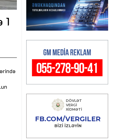
 1
yərində
lun