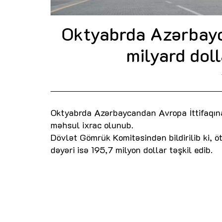
Oktyabrda Azərbayca
milyard dol
Oktyabrda Azərbaycandan Avropa İttifaqına 
məhsul ixrac olunub.
Dövlət Gömrük Komitəsindən bildirilib ki,
dəyəri isə 195,7 milyon dollar təşkil edib.