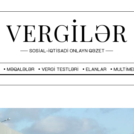
VERGİLƏR
SOSİAL-İQTİSADİ ONLAYN QƏZET
MƏQALƏLƏR
VERGI TESTLƏRI
ELANLAR
MULTIME
GBP
2,2873
RUB
2,0816
Sahibkarlıq fəaliyyəti üçün inklüziv
“Düzgün kommunikasiyanın
imkanlar yaradan vergi təşviqləri
real iş və sistemli fəaliyyə
MƏQALƏ
MÜSAHİBƏ