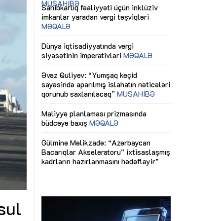
ericiliyinə
Dünya iqtisadiyyatında vergi
Nicat İmanov: "
ühitinin
siyasətinin imperativləri
MƏQALƏ
dəyişikliklər s
edir"
yaxşılaşdırılma
MÜSAHİBƏ
Əvəz Quliyev: “Yumşaq keçid
sayəsində aparılmış islahatın nəticələri
miz daha
qorunub saxlanılacaq”
MÜSAHİBƏ
Aytən Kərimov
, çevik və
inklüziv iş müh
dırmaqdır”
öyrənən komand
Maliyyə planlaması prizmasında
MÜSAHİBƏ
büdcəyə baxış
MƏQALƏ
tərəfdaşlığı
Azərbaycanda d
Gülminə Məlikzadə: “Azərbaycan
n ilk pilot
çərçivəsində hə
Bacarıqlar Akseleratoru” ixtisaslaşmış
layihə
VİDEO
kadrların hazırlanmasını hədəfləyir”
qaviləsi”
Aydın Hüseynov
renliyini
Azərbaycanın iq
andır”
təmin edən əsa
MÜSAHİBƏ
sul