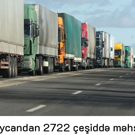
Dünya iqtisadiyyatında vergi
Nicat İmanov: "Vergi qanunv
siyasətinin imperativləri
MƏQALƏ
dəyişikliklər sahibkarlıq m
yaxşılaşdırılmasına xidmət 
MÜSAHİBƏ
Əvəz Quliyev: “Yumşaq keçid
sayəsində aparılmış islahatın nəticələri
qorunub saxlanılacaq”
MÜSAHİBƏ
Aytən Kərimova: “Məqsədi
inklüziv iş mühiti yaratmaq
öyrənən komanda formalaş
Maliyyə planlaması prizmasında
MÜSAHİBƏ
büdcəyə baxış
MƏQALƏ
Azərbaycanda dövlət-özəl 
Gülminə Məlikzadə: “Azərbaycan
çərçivəsində həyata keçirilə
Bacarıqlar Akseleratoru” ixtisaslaşmış
layihə
VİDEO
kadrların hazırlanmasını hədəfləyir”
Aydın Hüseynov: “Əsrin mü
Azərbaycanın iqtisadi suve
təmin edən əsas dayaqlard
MÜSAHİBƏ
ycandan 2722 çeşiddə məh