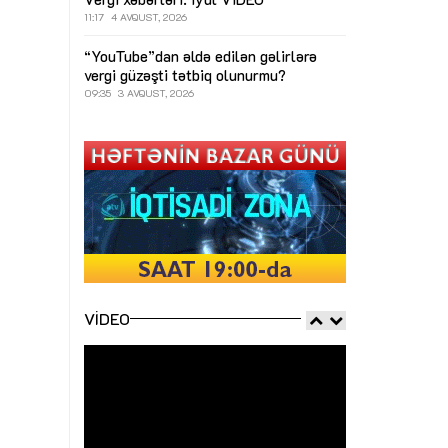
11:17
4 AVQUST, 2026
“YouTube”dan əldə edilən gəlirlərə
vergi güzəşti tətbiq olunurmu?
09:35
3 AVQUST, 2026
VIDEO