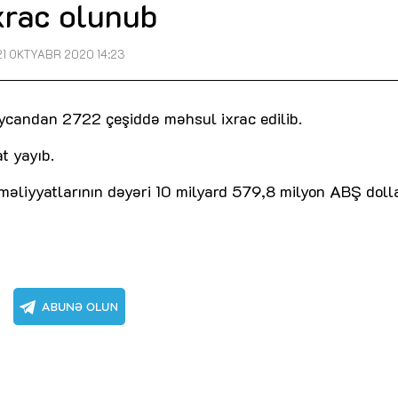
xrac olunub
21 OKTYABR 2020 14:23
aycandan 2722 çeşiddə məhsul ixrac edilib.
t yayıb.
əliyyatlarının dəyəri 10 milyard 579,8 milyon ABŞ dolla