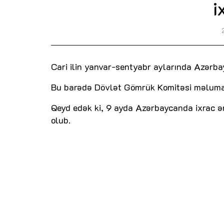
i
Cari ilin yanvar-sentyabr aylarında Azərb
Bu barədə Dövlət Gömrük Komitəsi məluma
Qeyd edək ki, 9 ayda Azərbaycanda ixrac əm
olub.