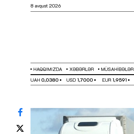
8 avqust 2026
HAQQIMIZDA
XƏBƏRLƏR
MÜSAHIBƏLƏR
EL
0,6489
UAH
0,0380
USD
1,7000
EUR
1,9591