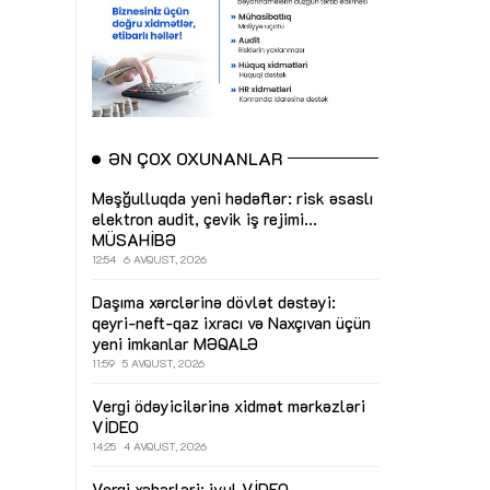
ƏN ÇOX OXUNANLAR
Məşğulluqda yeni hədəflər: risk əsaslı
elektron audit, çevik iş rejimi...
MÜSAHİBƏ
12:54
6 AVQUST, 2026
Daşıma xərclərinə dövlət dəstəyi:
qeyri-neft-qaz ixracı və Naxçıvan üçün
yeni imkanlar
MƏQALƏ
11:59
5 AVQUST, 2026
Vergi ödəyicilərinə xidmət mərkəzləri
VİDEO
14:25
4 AVQUST, 2026
Vergi xəbərləri: iyul
VİDEO