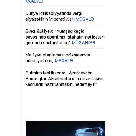
ericiliyinə
Dünya iqtisadiyyatında vergi
Nicat İmanov: "
ühitinin
siyasətinin imperativləri
MƏQALƏ
dəyişikliklər s
edir"
yaxşılaşdırılma
MÜSAHİBƏ
Əvəz Quliyev: “Yumşaq keçid
sayəsində aparılmış islahatın nəticələri
miz daha
qorunub saxlanılacaq”
MÜSAHİBƏ
Aytən Kərimov
, çevik və
inklüziv iş müh
dırmaqdır”
öyrənən komand
Maliyyə planlaması prizmasında
MÜSAHİBƏ
büdcəyə baxış
MƏQALƏ
tərəfdaşlığı
Azərbaycanda d
Gülminə Məlikzadə: “Azərbaycan
n ilk pilot
çərçivəsində hə
Bacarıqlar Akseleratoru” ixtisaslaşmış
layihə
VİDEO
kadrların hazırlanmasını hədəfləyir”
qaviləsi”
Aydın Hüseynov
renliyini
Azərbaycanın iq
andır”
təmin edən əsa
MÜSAHİBƏ