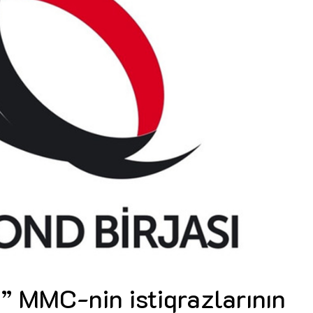
Dünya iqtisadiyyatında vergi
Nicat İmanov: "Vergi qanunv
siyasətinin imperativləri
MƏQALƏ
dəyişikliklər sahibkarlıq m
yaxşılaşdırılmasına xidmət 
MÜSAHİBƏ
Əvəz Quliyev: “Yumşaq keçid
sayəsində aparılmış islahatın nəticələri
qorunub saxlanılacaq”
MÜSAHİBƏ
Aytən Kərimova: “Məqsədi
inklüziv iş mühiti yaratmaq
öyrənən komanda formalaş
Maliyyə planlaması prizmasında
MÜSAHİBƏ
büdcəyə baxış
MƏQALƏ
Azərbaycanda dövlət-özəl 
Gülminə Məlikzadə: “Azərbaycan
çərçivəsində həyata keçirilə
Bacarıqlar Akseleratoru” ixtisaslaşmış
layihə
VİDEO
kadrların hazırlanmasını hədəfləyir”
Aydın Hüseynov: “Əsrin mü
Azərbaycanın iqtisadi suve
təmin edən əsas dayaqlard
MÜSAHİBƏ
” MMC-nin istiqrazlarının