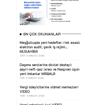
ƏN ÇOX OXUNANLAR
Məşğulluqda yeni hədəflər: risk əsaslı
elektron audit, çevik iş rejimi...
MÜSAHİBƏ
12:54
6 AVQUST, 2026
Daşıma xərclərinə dövlət dəstəyi:
qeyri-neft-qaz ixracı və Naxçıvan üçün
yeni imkanlar
MƏQALƏ
11:59
5 AVQUST, 2026
Vergi ödəyicilərinə xidmət mərkəzləri
VİDEO
14:25
4 AVQUST, 2026
Vergi xəbərləri: iyul
VİDEO