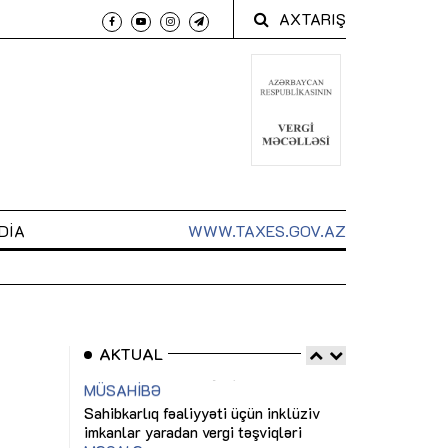
AXTARIŞ
DIA
WWW.TAXES.GOV.AZ
AKTUAL
 arxasında
Sahibkarlıq fəaliyyəti üçün inklüziv
“Düzgün kommun
t dayanır”
imkanlar yaradan vergi təşviqləri
real iş və siste
MƏQALƏ
MÜSAHİBƏ