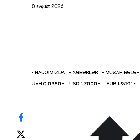
8 avqust 2026
HAQQIMIZDA
XƏBƏRLƏR
MÜSAHIBƏLƏR
EL
0,6489
UAH
0,0380
USD
1,7000
EUR
1,9591