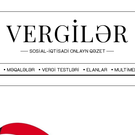
VERGİLƏR
SOSİAL-İQTİSADİ ONLAYN QƏZET
MƏQALƏLƏR
VERGI TESTLƏRI
ELANLAR
MULTIME
GBP
2,2873
RUB
2,0816
Sahibkarlıq fəaliyyəti üçün inklüziv
“Düzgün kommunikasiyanın
imkanlar yaradan vergi təşviqləri
real iş və sistemli fəaliyyə
MƏQALƏ
MÜSAHİBƏ