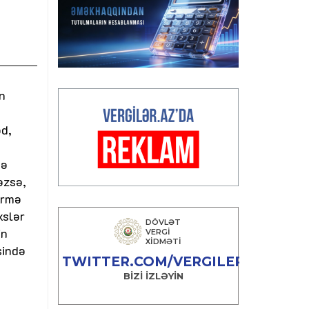
n
əd,
də
əzsə,
irmə
xslər
in
sində