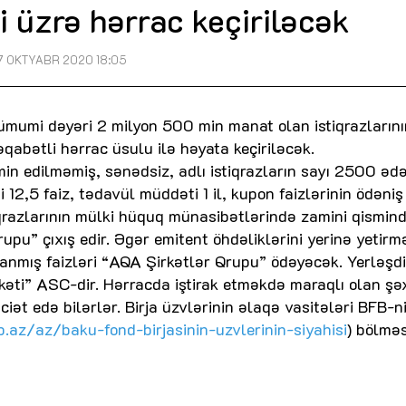
i üzrə hərrac keçiriləcək
7 OKTYABR 2020 18:05
mumi dəyəri 2 milyon 500 min manat olan istiqrazlarını
əqabətli hərrac üsulu ilə həyata keçiriləcək.
min edilməmiş, sənədsiz, adlı istiqrazların sayı 2500 əd
 12,5 faiz, tədavül müddəti 1 il, kupon faizlərinin ödəniş
qrazlarının mülki hüquq münasibətlərində zamini qismin
pu” çıxış edir. Əgər emitent öhdəliklərini yerinə yetirm
blanmış faizləri “AQA Şirkətlər Qrupu” ödəyəcək. Yerləşd
rkəti” ASC-dir. Hərracda iştirak etməkdə maraqlı olan şə
ciət edə bilərlər. Birja üzvlərinin əlaqə vasitələri BFB-n
.az/az/baku-fond-birjasinin-uzvlerinin-siyahisi
) bölmə