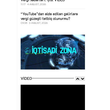
11:17
4 AVQUST, 2026
“YouTube”dan əldə edilən gəlirlərə
vergi güzəşti tətbiq olunurmu?
09:35
3 AVQUST, 2026
VIDEO