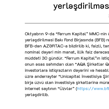
yerləşdirilməs
Oktyabrın 9-da “Ferrum Kapital” MMC-nin ü
yerləşdirilməsi Bakı Fond Birjasında (BFB) r
BFB-dən AZƏRTAC-a bildirilib ki, faizli, tə
nominal dəyəri min manat, illik faiz dərəcəsi
müddəti 30 gündür. “Ferrum Kapital”ın isti
onun əsas səhmdarı olan “AQA Şirkətlər Qru
investorlara istiqrazların dəyərini və hesa
üzrə anderrayter “Unicapital İnvestisiya Şi
birja üzvü olan investisiya şirkətlərinə müra
internet saytının “Üzvlər” (
https://www.bfb
yerləşdirilib.