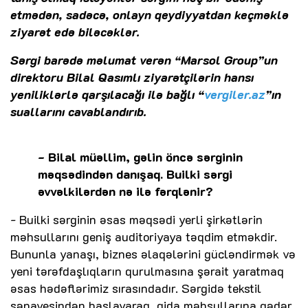
etmədən, sadəcə, onlayn qeydiyyatdan keçməklə
ziyarət edə biləcəklər.
Sərgi barədə məlumat verən “Marsol Group”un
direktoru Bilal Qasımlı ziyarətçilərin hansı
yeniliklərlə qarşılacağı ilə bağlı “
vergiler.az
”ın
suallarını cavablandırıb.
- Bilal müəllim, gəlin öncə sərginin
məqsədindən danışaq. Builki sərgi
əvvəlkilərdən nə ilə fərqlənir?
- Builki sərginin əsas məqsədi yerli şirkətlərin
məhsullarını geniş auditoriyaya təqdim etməkdir.
Bununla yanaşı, biznes əlaqələrini gücləndirmək və
yeni tərəfdaşlıqların qurulmasına şərait yaratmaq
əsas hədəflərimiz sırasındadır. Sərgidə tekstil
sənayesindən başlayaraq, qida məhsullarına qədər