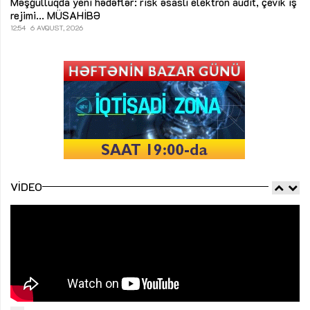
Məşğulluqda yeni hədəflər: risk əsaslı elektron audit, çevik iş
rejimi...
MÜSAHİBƏ
12:54
6 AVQUST, 2026
VIDEO