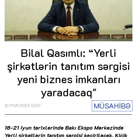
Bilal Qasımlı: “Yerli
şirkətlərin tanıtım sərgisi
yeni biznes imkanları
yaradacaq"
MÜSAHİBƏ
10 İYUN 2025 12:07
18-21 iyun tarixlərində Bakı Ekspo Mərkəzində
Yerli şirkətlərin tanıtım sərgisi keçiriləcək. Kiçik