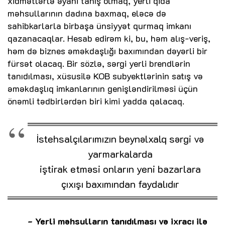
xidmətlərlə əyani tanış olmaq, yerli qida
məhsullarının dadına baxmaq, eləcə də
sahibkarlarla birbaşa ünsiyyət qurmaq imkanı
qazanacaqlar. Hesab edirəm ki, bu, həm alış-veriş,
həm də biznes əməkdaşlığı baxımından dəyərli bir
fürsət olacaq. Bir sözlə, sərgi yerli brendlərin
tanıdılması, xüsusilə KOB subyektlərinin satış və
əməkdaşlıq imkanlarının genişləndirilməsi üçün
önəmli tədbirlərdən biri kimi yadda qalacaq.
İstehsalçılarımızın beynəlxalq sərgi və
yarmarkalarda
iştirak etməsi onların yeni bazarlara
çıxışı baxımından faydalıdır
- Yerli məhsulların tanıdılması və ixracı ilə