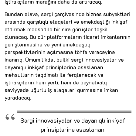
iştirakçıların marağını daha da artıracaq.
Bundan əlavə, sərgi çərçivəsində biznes subyektləri
arasında qarşılıqlı əlaqələri və əməkdaşlığı inkişaf
etdirmək məqsədilə bir sıra görüşlər təşkil
olunacaq. Bu cür platformaların ticarət imkanlarının
genişlənməsinə və yeni əməkdaşlıq
perspektivlərinin açılmasına töhfə verəcəyinə
inanırıq. Ümumilikdə, builki sərgi innovasiyalar və
dayanıqlı inkişaf prinsiplərinə əsaslanan
məhsulların təqdimatı ilə fərqlənəcək və
iştirakçıların həm yerli, həm də beynəlxalq
səviyyədə uğurlu iş əlaqələri qurmasına imkan
yaradacaq.
Sərgi innovasiyalar və dayanıqlı inkişaf
prinsiplərinə əsaslanan