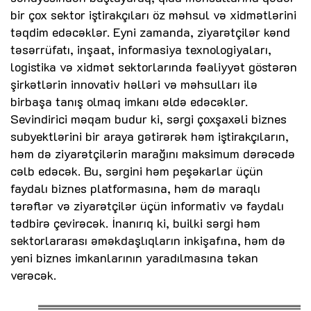
bir çox sektor iştirakçıları öz məhsul və xidmətlərini
təqdim edəcəklər. Eyni zamanda, ziyarətçilər kənd
təsərrüfatı, inşaat, informasiya texnologiyaları,
logistika və xidmət sektorlarında fəaliyyət göstərən
şirkətlərin innovativ həlləri və məhsulları ilə
birbaşa tanış olmaq imkanı əldə edəcəklər.
Sevindirici məqam budur ki, sərgi çoxşaxəli biznes
subyektlərini bir araya gətirərək həm iştirakçıların,
həm də ziyarətçilərin marağını maksimum dərəcədə
cəlb edəcək. Bu, sərgini həm peşəkarlar üçün
faydalı biznes platformasına, həm də maraqlı
tərəflər və ziyarətçilər üçün informativ və faydalı
tədbirə çevirəcək. İnanırıq ki, builki sərgi həm
sektorlararası əməkdaşlıqların inkişafına, həm də
yeni biznes imkanlarının yaradılmasına təkan
verəcək.