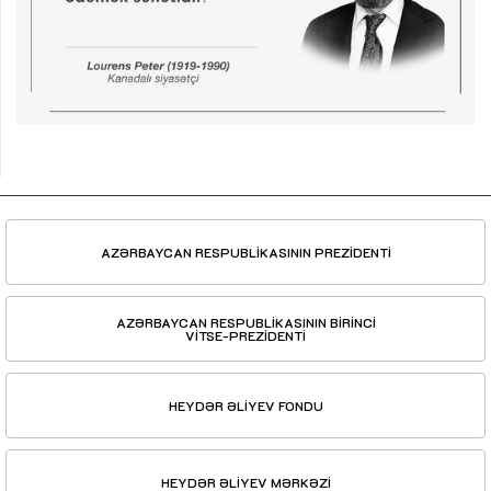
AZƏRBAYCAN RESPUBLİKASININ PREZİDENTİ
AZƏRBAYCAN RESPUBLİKASININ BİRİNCİ
VİTSE-PREZİDENTİ
HEYDƏR ƏLİYEV FONDU
HEYDƏR ƏLİYEV MƏRKƏZİ