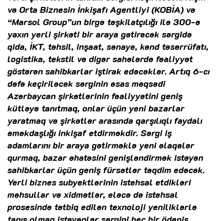
və Orta Biznesin İnkişafı Agentliyi (KOBİA) və
“Marsol Group”un birgə təşkilatçılığı ilə 300-ə
yaxın yerli şirkəti bir araya gətirəcək sərgidə
qida, İKT, təhsil, inşaat, sənaye, kənd təsərrüfatı,
logistika, tekstil və digər sahələrdə fəaliyyət
göstərən sahibkarlar iştirak edəcəklər. Artıq 6-cı
dəfə keçiriləcək sərginin əsas məqsədi
Azərbaycan şirkətlərinin fəaliyyətini geniş
kütləyə tanıtmaq, onlar üçün yeni bazarlar
yaratmaq və şirkətlər arasında qarşılıqlı faydalı
əməkdaşlığı inkişaf etdirməkdir. Sərgi iş
adamlarını bir araya gətirməklə yeni əlaqələr
qurmaq, bazar əhatəsini genişləndirmək istəyən
sahibkarlar üçün geniş fürsətlər təqdim edəcək.
Yerli biznes subyektlərinin istehsal etdikləri
məhsullar və xidmətlər, eləcə də istehsal
prosesində tətbiq edilən texnoloji yeniliklərlə
tanış olmaq istəyənlər sərgini heç bir ödəniş