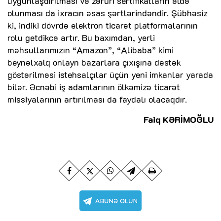
uyğunlaşdırılması və zəruri sertifikatların əldə
olunması da ixracın əsas şərtlərindəndir. Şübhəsiz
ki, indiki dövrdə elektron ticarət platformalarının
rolu getdikcə artır. Bu baxımdan, yerli
məhsullarımızın “Amazon”, “Alibaba” kimi
beynəlxalq onlayn bazarlara çıxışına dəstək
göstərilməsi istehsalçılar üçün yeni imkanlar yarada
bilər. Əcnəbi iş adamlarının ölkəmizə ticarət
missiyalarının artırılması da faydalı olacaqdır.
Faiq KƏRİMOĞLU