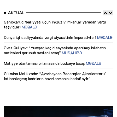
AKTUAL
Sahibkarlıq fəaliyyəti üçün inklüziv imkanlar yaradan vergi
“D
təşviqləri
MƏQALƏ
fə
lıq
Dünya iqtisadiyyatında vergi siyasətinin imperativləri
MƏQALƏ
Ni
mü
Əvəz Quliyev: “Yumşaq keçid sayəsində aparılmış islahatın
nəticələri qorunub saxlanılacaq”
MÜSAHİBƏ
Ay
ya
M
Maliyyə planlaması prizmasında büdcəyə baxış
MƏQALƏ
Az
Gülminə Məlikzadə: “Azərbaycan Bacarıqlar Akseleratoru”
ke
ixtisaslaşmış kadrların hazırlanmasını hədəfləyir”
Ay
su