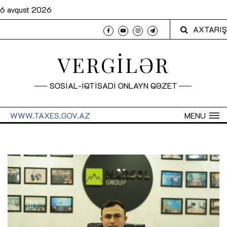
6 avqust 2026
AXTARIŞ
VERGİLƏR
SOSİAL-İQTİSADİ ONLAYN QƏZET
WWW.TAXES.GOV.AZ
MENU