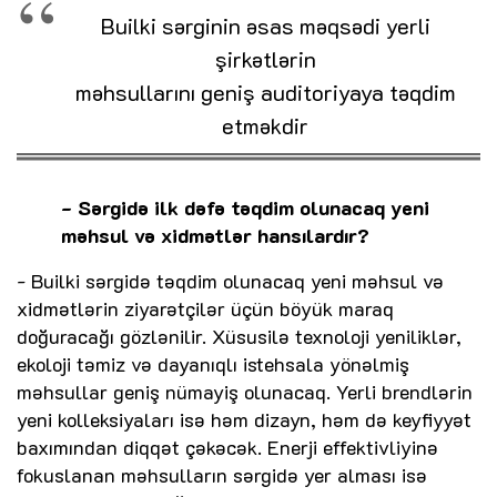
Builki sərginin əsas məqsədi yerli
şirkətlərin
məhsullarını geniş auditoriyaya təqdim
etməkdir
- Sərgidə ilk dəfə təqdim olunacaq yeni
məhsul və xidmətlər hansılardır?
- Builki sərgidə təqdim olunacaq yeni məhsul və
xidmətlərin ziyarətçilər üçün böyük maraq
doğuracağı gözlənilir. Xüsusilə texnoloji yeniliklər,
ekoloji təmiz və dayanıqlı istehsala yönəlmiş
məhsullar geniş nümayiş olunacaq. Yerli brendlərin
yeni kolleksiyaları isə həm dizayn, həm də keyfiyyət
baxımından diqqət çəkəcək. Enerji effektivliyinə
fokuslanan məhsulların sərgidə yer alması isə