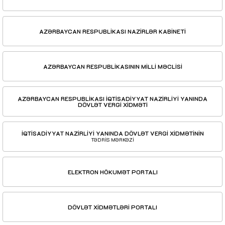
AZƏRBAYCAN RESPUBLİKASI NAZİRLƏR KABİNETİ
AZƏRBAYCAN RESPUBLİKASININ MİLLİ MƏCLİSİ
AZƏRBAYCAN RESPUBLİKASI İQTİSADİYYAT NAZİRLİYİ YANINDA
DÖVLƏT VERGİ XİDMƏTİ
İQTİSADİYYAT NAZİRLİYİ YANINDA DÖVLƏT VERGİ XİDMƏTİNİN
TƏDRİS MƏRKƏZİ
ELEKTRON HÖKUMƏT PORTALI
DÖVLƏT XİDMƏTLƏRİ PORTALI