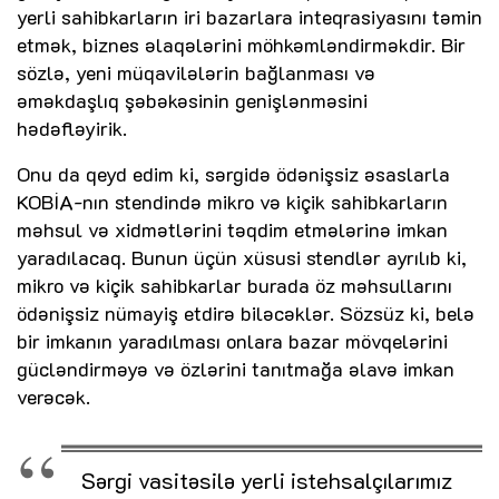
yerli sahibkarların iri bazarlara inteqrasiyasını təmin
etmək, biznes əlaqələrini möhkəmləndirməkdir. Bir
sözlə, yeni müqavilələrin bağlanması və
əməkdaşlıq şəbəkəsinin genişlənməsini
hədəfləyirik.
Onu da qeyd edim ki, sərgidə ödənişsiz əsaslarla
KOBİA-nın stendində mikro və kiçik sahibkarların
məhsul və xidmətlərini təqdim etmələrinə imkan
yaradılacaq. Bunun üçün xüsusi stendlər ayrılıb ki,
mikro və kiçik sahibkarlar burada öz məhsullarını
ödənişsiz nümayiş etdirə biləcəklər. Sözsüz ki, belə
bir imkanın yaradılması onlara bazar mövqelərini
gücləndirməyə və özlərini tanıtmağa əlavə imkan
verəcək.
Sərgi vasitəsilə yerli istehsalçılarımız