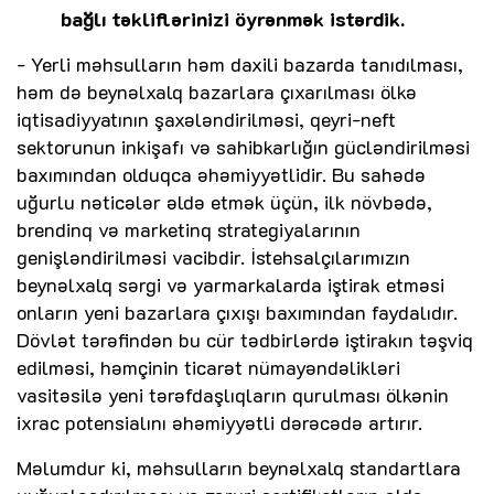
bağlı təkliflərinizi öyrənmək istərdik.
- Yerli məhsulların həm daxili bazarda tanıdılması,
həm də beynəlxalq bazarlara çıxarılması ölkə
iqtisadiyyatının şaxələndirilməsi, qeyri-neft
sektorunun inkişafı və sahibkarlığın gücləndirilməsi
baxımından olduqca əhəmiyyətlidir. Bu sahədə
uğurlu nəticələr əldə etmək üçün, ilk növbədə,
brendinq və marketinq strategiyalarının
genişləndirilməsi vacibdir. İstehsalçılarımızın
beynəlxalq sərgi və yarmarkalarda iştirak etməsi
onların yeni bazarlara çıxışı baxımından faydalıdır.
Dövlət tərəfindən bu cür tədbirlərdə iştirakın təşviq
edilməsi, həmçinin ticarət nümayəndəlikləri
vasitəsilə yeni tərəfdaşlıqların qurulması ölkənin
ixrac potensialını əhəmiyyətli dərəcədə artırır.
Məlumdur ki, məhsulların beynəlxalq standartlara