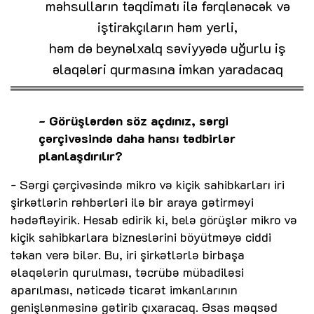
məhsulların təqdimatı ilə fərqlənəcək və
iştirakçıların həm yerli,
həm də beynəlxalq səviyyədə uğurlu iş
əlaqələri qurmasına imkan yaradacaq
- Görüşlərdən söz açdınız, sərgi
çərçivəsində daha hansı tədbirlər
planlaşdırılır?
- Sərgi çərçivəsində mikro və kiçik sahibkarları iri
şirkətlərin rəhbərləri ilə bir araya gətirməyi
hədəfləyirik. Hesab edirik ki, belə görüşlər mikro və
kiçik sahibkarlara bizneslərini böyütməyə ciddi
təkan verə bilər. Bu, iri şirkətlərlə birbaşa
əlaqələrin qurulması, təcrübə mübadiləsi
aparılması, nəticədə ticarət imkanlarının
genişlənməsinə gətirib çıxaracaq. Əsas məqsəd