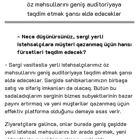
öz məhsullarını geniş auditoriyaya
təqdim etmək şansı əldə edəcəklər
- Necə düşünürsünüz, sərgi yerli
istehsalçılara müştəri qazanmaq üçün hansı
fürsətləri təqdim edəcək?
- Sərgi vasitəsilə yerli istehsalçılarımız öz
məhsullarını geniş auditoriyaya təqdim etmək şansı
əldə edəcəklər. Sərgidə sahibkarlarımızın birbaşa
satış və sifariş imkanları da olacaq. Bütün bu
sadaladıqlarım sərginin biznes subyektlərinin bazar
payını artırmaq və yeni müştərilər qazanmaq üçün
effektiv platforma olduğunu deməyə əsas verir.
Ziyarətçilərə gəlincə, onlar burada geniş çeşiddə
yerli istehsal məhsullarını bir arada görmək, yeni