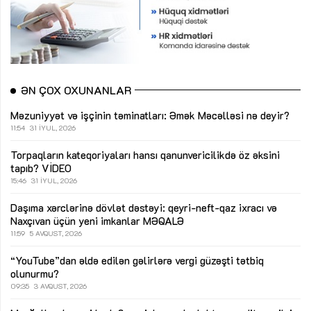
ƏN ÇOX OXUNANLAR
Məzuniyyət və işçinin təminatları: Əmək Məcəlləsi nə deyir?
11:54
31 İYUL, 2026
Torpaqların kateqoriyaları hansı qanunvericilikdə öz əksini
tapıb?
VİDEO
15:46
31 İYUL, 2026
Daşıma xərclərinə dövlət dəstəyi: qeyri-neft-qaz ixracı və
Naxçıvan üçün yeni imkanlar
MƏQALƏ
11:59
5 AVQUST, 2026
“YouTube”dan əldə edilən gəlirlərə vergi güzəşti tətbiq
olunurmu?
09:35
3 AVQUST, 2026