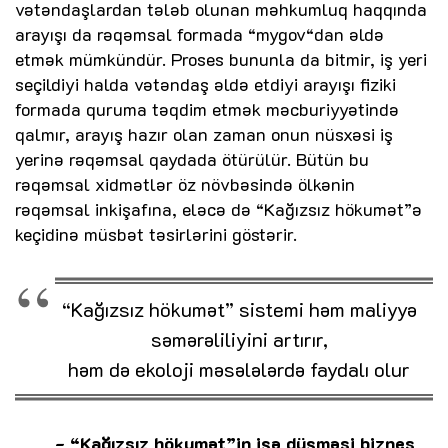
vətəndaşlardan tələb olunan məhkumluq haqqında
arayışı da rəqəmsal formada “mygov“dan əldə
etmək mümkündür. Proses bununla da bitmir, iş yeri
seçildiyi halda vətəndaş əldə etdiyi arayışı fiziki
formada quruma təqdim etmək məcburiyyətində
qalmır, arayış hazır olan zaman onun nüsxəsi iş
yerinə rəqəmsal qaydada ötürülür. Bütün bu
rəqəmsal xidmətlər öz növbəsində ölkənin
rəqəmsal inkişafına, eləcə də “Kağızsız hökumət”ə
keçidinə müsbət təsirlərini göstərir.
“Kağızsız hökumət” sistemi həm maliyyə
səmərəliliyini artırır,
həm də ekoloji məsələlərdə faydalı olur
- “Kağızsız hökumət”in işə düşməsi biznes