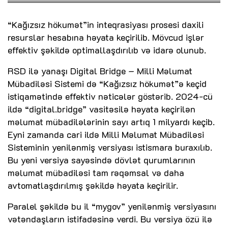
“Kağızsız hökumət”in inteqrasiyası prosesi daxili
resurslar hesabına həyata keçirilib. Mövcud işlər
effektiv şəkildə optimallaşdırılıb və idarə olunub.
RSD ilə yanaşı Digital Bridge – Milli Məlumat
Mübadiləsi Sistemi də “Kağızsız hökumət”ə keçid
istiqamətində effektiv nəticələr göstərib. 2024-cü
ildə “digital.bridge” vasitəsilə həyata keçirilən
məlumat mübadilələrinin sayı artıq 1 milyardı keçib.
Eyni zamanda cari ildə Milli Məlumat Mübadiləsi
Sisteminin yenilənmiş versiyası istismara buraxılıb.
Bu yeni versiya sayəsində dövlət qurumlarının
məlumat mübadiləsi tam rəqəmsal və daha
avtomatlaşdırılmış şəkildə həyata keçirilir.
Paralel şəkildə bu il “mygov” yenilənmiş versiyasını
vətəndaşların istifadəsinə verdi. Bu versiya özü ilə