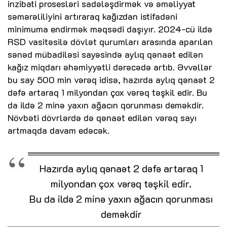
inzibati prosesləri sadələşdirmək və əməliyyat
səmərəliliyini artıraraq kağızdan istifadəni
minimuma endirmək məqsədi daşıyır. 2024-cü ildə
RSD vasitəsilə dövlət qurumları arasında aparılan
sənəd mübadiləsi sayəsində aylıq qənaət edilən
kağız miqdarı əhəmiyyətli dərəcədə artıb. Əvvəllər
bu say 500 min vərəq idisə, hazırda aylıq qənaət 2
dəfə artaraq 1 milyondan çox vərəq təşkil edir. Bu
da ildə 2 minə yaxın ağacın qorunması deməkdir.
Növbəti dövrlərdə də qənaət edilən vərəq sayı
artmaqda davam edəcək.
Hazırda aylıq qənaət 2 dəfə artaraq 1
milyondan çox vərəq təşkil edir.
Bu da ildə 2 minə yaxın ağacın qorunması
deməkdir