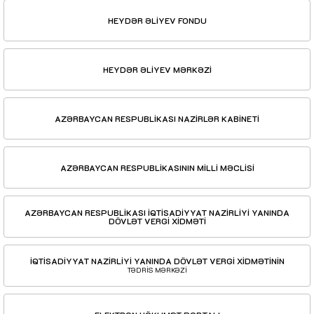
HEYDƏR ƏLİYEV FONDU
HEYDƏR ƏLİYEV MƏRKƏZİ
AZƏRBAYCAN RESPUBLİKASI NAZİRLƏR KABİNETİ
AZƏRBAYCAN RESPUBLİKASININ MİLLİ MƏCLİSİ
AZƏRBAYCAN RESPUBLİKASI İQTİSADİYYAT NAZİRLİYİ YANINDA
DÖVLƏT VERGİ XİDMƏTİ
İQTİSADİYYAT NAZİRLİYİ YANINDA DÖVLƏT VERGİ XİDMƏTİNİN
TƏDRİS MƏRKƏZİ