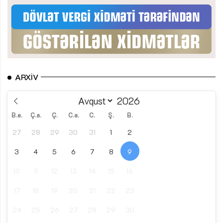
ARXIV
B.e.
Ç.a.
Ç.
C.a.
C.
Ş.
B.
27
28
29
30
31
1
2
3
4
5
6
7
8
9
10
11
12
13
14
15
16
17
18
19
20
21
22
23
24
25
26
27
28
29
30