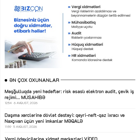
ƏN ÇOX OXUNANLAR
Məşğulluqda yeni hədəflər: risk əsaslı elektron audit, çevik iş
rejimi...
MÜSAHİBƏ
12:54
6 AVQUST, 2026
Daşıma xərclərinə dövlət dəstəyi: qeyri-neft-qaz ixracı və
Naxçıvan üçün yeni imkanlar
MƏQALƏ
11:59
5 AVQUST, 2026
Vergi ödəyicilərinə xidmət mərkəzləri
VİDEO