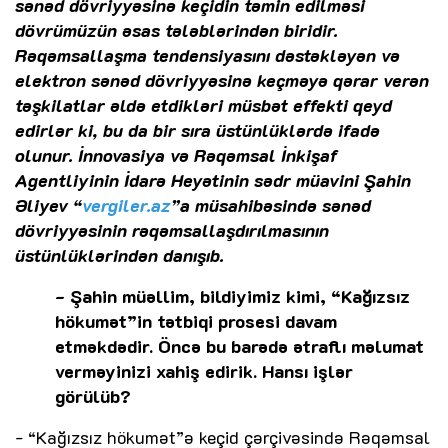
sənəd dövriyyəsinə keçidin təmin edilməsi
dövrümüzün əsas tələblərindən biridir.
Rəqəmsallaşma tendensiyasını dəstəkləyən və
elektron sənəd dövriyyəsinə keçməyə qərar verən
təşkilatlar əldə etdikləri müsbət effekti qeyd
edirlər ki, bu da bir sıra üstünlüklərdə ifadə
olunur. İnnovasiya və Rəqəmsal İnkişaf
Agentliyinin İdarə Heyətinin sədr müavini Şahin
Əliyev “
vergiler.az
”a müsahibəsində sənəd
dövriyyəsinin rəqəmsallaşdırılmasının
üstünlüklərindən danışıb.
- Şahin müəllim, bildiyimiz kimi, “Kağızsız
hökumət”in tətbiqi prosesi davam
etməkdədir. Öncə bu barədə ətraflı məlumat
verməyinizi xahiş edirik. Hansı işlər
görülüb?
- “Kağızsız hökumət”ə keçid çərçivəsində Rəqəmsal