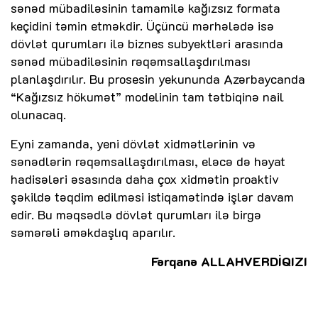
sənəd mübadiləsinin tamamilə kağızsız formata
keçidini təmin etməkdir. Üçüncü mərhələdə isə
dövlət qurumları ilə biznes subyektləri arasında
sənəd mübadiləsinin rəqəmsallaşdırılması
planlaşdırılır. Bu prosesin yekununda Azərbaycanda
“Kağızsız hökumət” modelinin tam tətbiqinə nail
olunacaq.
Eyni zamanda, yeni dövlət xidmətlərinin və
sənədlərin rəqəmsallaşdırılması, eləcə də həyat
hadisələri əsasında daha çox xidmətin proaktiv
şəkildə təqdim edilməsi istiqamətində işlər davam
edir. Bu məqsədlə dövlət qurumları ilə birgə
səmərəli əməkdaşlıq aparılır.
Fərqanə ALLAHVERDİQIZI