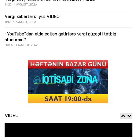
14:25
4 AVQUST, 2026
Vergi xəbərləri: iyul
VİDEO
11:17
4 AVQUST, 2026
“YouTube”dan əldə edilən gəlirlərə vergi güzəşti tətbiq
olunurmu?
09:35
3 AVQUST, 2026
VIDEO