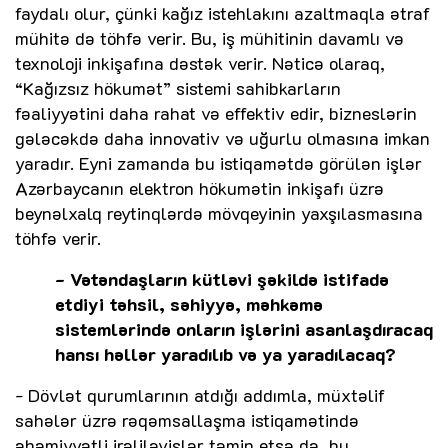
faydalı olur, çünki kağız istehlakını azaltmaqla ətraf
mühitə də töhfə verir. Bu, iş mühitinin davamlı və
texnoloji inkişafına dəstək verir. Nəticə olaraq,
“Kağızsız hökumət” sistemi sahibkarların
fəaliyyətini daha rahat və effektiv edir, bizneslərin
gələcəkdə daha innovativ və uğurlu olmasına imkan
yaradır. Eyni zamanda bu istiqamətdə görülən işlər
Azərbaycanın elektron hökumətin inkişafı üzrə
beynəlxalq reytinqlərdə mövqeyinin yaxşılasmasına
töhfə verir.
- Vətəndaşların kütləvi şəkildə istifadə
etdiyi təhsil, səhiyyə, məhkəmə
sistemlərində onların işlərini asanlaşdıracaq
hansı həllər yaradılıb və ya yaradılacaq?
- Dövlət qurumlarının atdığı addımla, müxtəlif
sahələr üzrə rəqəmsallaşma istiqamətində
əhəmiyyətli irəliləyişlər təmin etsə də, bu