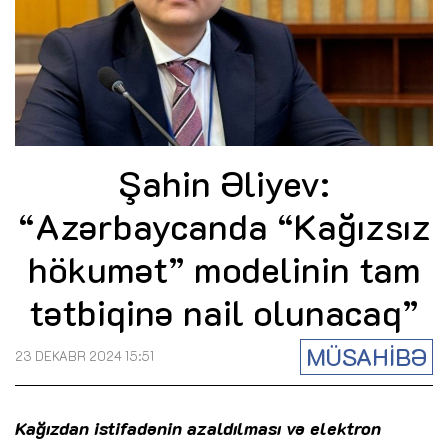
Şahin Əliyev:
“Azərbaycanda “Kağızsız
hökumət” modelinin tam
tətbiqinə nail olunacaq”
MÜSAHİBƏ
23 DEKABR 2024 15:51
Kağızdan istifadənin azaldılması və elektron