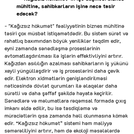
mühitinə, sahibkarların işinə necə təsir
edəcək?
- "Kağızsız hökumət" fəaliyyətinin biznes mühitinə
təsiri çox müsbət istiqamətdədir. Bu sistem sürət və
rahatlıq baxımından böyük yeniliklər təqdim edir,
eyni zamanda sənədləşmə proseslərinin
avtomatlaşdırılması ilə işlərin effektivliyini artırır.
Kağızdan asılılığın azalması sahibkarların iş yükünü
xeyli yüngülləşdirir və iş proseslərini daha çevik
edir. Elektron xidmətlərin genişləndirilməsi
nəticəsində dövlət qurumları ilə əlaqələr daha
sürətli və daha şəffaf şəkildə həyata keçirilir.
Sənədlərə və məlumatlara rəqəmsal formada çıxış
imkanı əldə edilir, bu isə təsdiqləmə və
müraciətlərin qısa zamanda həll olunmasına kömək
edir. “Kağızsız hökumət” sistemi həm maliyyə
səmərəliliyini artırır, həm də ekoloji məsələlərdə