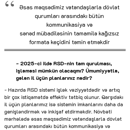
Əsas məqsədimiz vətəndaşlarla dövlət
qurumları arasındakı bütün
kommunikasiya və
sənəd mübadiləsinin tamamilə kağızsız
formata keçidini təmin etməkdir
- 2025-ci ildə RSD-nin tam qurulması,
işləməsi mümkün olacaqmı? Ümumiyyətlə,
gələn il üçün planlarınız nədir?
- Hazırda RSD sistemi işlək vəziyyətdədir və artıq
bir çox istiqamətdə effektiv tətbiq olunur. Qarşıdakı
il üçün planlarımız isə sistemin imkanlarını daha da
genişləndirmək və inkişaf etdirməkdir. Növbəti
mərhələdə əsas məqsədimiz vətəndaşlarla dövlət
qurumları arasındakı bütün kommunikasiya və