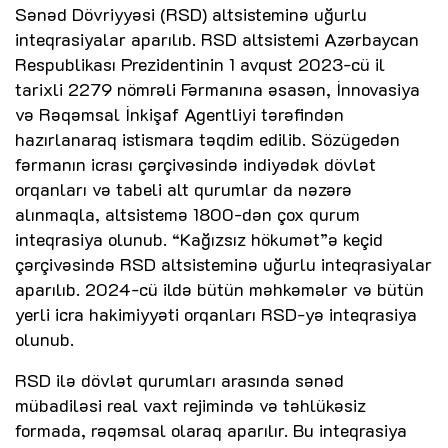
Sənəd Dövriyyəsi (RSD) altsisteminə uğurlu
inteqrasiyalar aparılıb. RSD altsistemi Azərbaycan
Respublikası Prezidentinin 1 avqust 2023-cü il
tarixli 2279 nömrəli Fərmanına əsasən, İnnovasiya
və Rəqəmsal İnkişaf Agentliyi tərəfindən
hazırlanaraq istismara təqdim edilib. Sözügedən
fərmanın icrası çərçivəsində indiyədək dövlət
orqanları və tabeli alt qurumlar da nəzərə
alınmaqla, altsistemə 1800-dən çox qurum
inteqrasiya olunub. “Kağızsız hökumət”ə keçid
çərçivəsində RSD altsisteminə uğurlu inteqrasiyalar
aparılıb. 2024-cü ildə bütün məhkəmələr və bütün
yerli icra hakimiyyəti orqanları RSD-yə inteqrasiya
olunub.
RSD ilə dövlət qurumları arasında sənəd
mübadiləsi real vaxt rejimində və təhlükəsiz
formada, rəqəmsal olaraq aparılır. Bu inteqrasiya