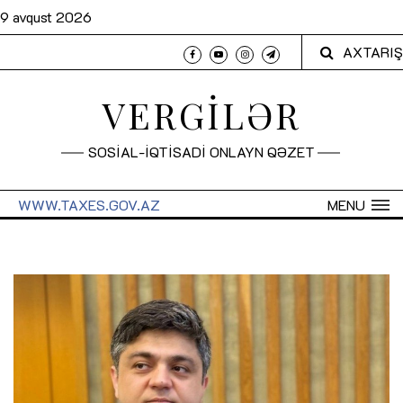
9 avqust 2026
AXTARIŞ
VERGİLƏR
SOSİAL-İQTİSADİ ONLAYN QƏZET
WWW.TAXES.GOV.AZ
MENU