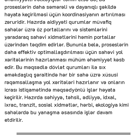
proseslərin daha səmərəli və dayanıqlı şəkildə
həyata keçirilməsi üçün koordinasiyanın artırılması
zəruridir. Hazırda aidiyyəti qurumlar müvafiq
sahələr üzrə öz portallarını və sistemlərini
yaradaraq sahəvi xidmətlərini həmin portallar
üzərindən təqdim edirlər. Bununla belə, proseslərin
daha effektiv optimallaşdırılması üçün sahəvi yol
xəritələrinin hazırlanması mühüm əhəmiyyət kəsb
edir. Bu məqsədlə dövlət qurumları ilə sıx
əməkdaşlıq şəraitində hər bir sahə üzrə xüsusi
rəqəmsallaşma yol xəritələri hazırlanır və onların
icrası istiqamətində məqsədyönlü işlər həyata
keçirilir. Hazırda səhiyyə, təhsil, ədliyyə, idxal,
ixrac, tranzit, sosial xidmətlər, hərbi, ekologiya kimi
sahələrdə bu yanaşma əsasında işlər davam
etdirilir.