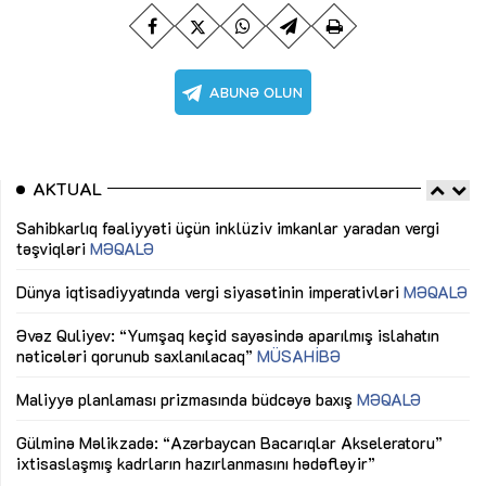
AKTUAL
Sahibkarlıq fəaliyyəti üçün inklüziv imkanlar yaradan vergi
“D
təşviqləri
MƏQALƏ
fə
lıq
Dünya iqtisadiyyatında vergi siyasətinin imperativləri
MƏQALƏ
Ni
mü
Əvəz Quliyev: “Yumşaq keçid sayəsində aparılmış islahatın
nəticələri qorunub saxlanılacaq”
MÜSAHİBƏ
Ay
ya
M
Maliyyə planlaması prizmasında büdcəyə baxış
MƏQALƏ
Az
Gülminə Məlikzadə: “Azərbaycan Bacarıqlar Akseleratoru”
ke
ixtisaslaşmış kadrların hazırlanmasını hədəfləyir”