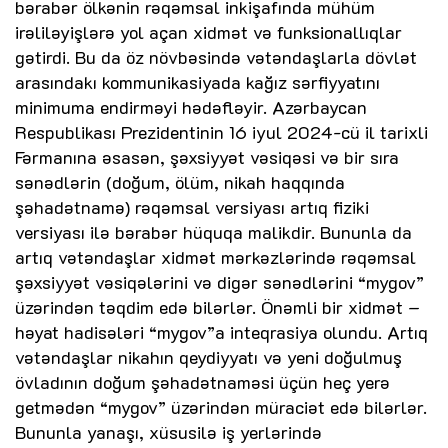
bərabər ölkənin rəqəmsal inkişafında mühüm
irəliləyişlərə yol açan xidmət və funksionallıqlar
gətirdi. Bu da öz növbəsində vətəndaşlarla dövlət
arasındakı kommunikasiyada kağız sərfiyyatını
minimuma endirməyi hədəfləyir. Azərbaycan
Respublikası Prezidentinin 16 iyul 2024-cü il tarixli
Fərmanına əsasən, şəxsiyyət vəsiqəsi və bir sıra
sənədlərin (doğum, ölüm, nikah haqqında
şəhadətnamə) rəqəmsal versiyası artıq fiziki
versiyası ilə bərabər hüquqa malikdir. Bununla da
artıq vətəndaşlar xidmət mərkəzlərində rəqəmsal
şəxsiyyət vəsiqələrini və digər sənədlərini “mygov”
üzərindən təqdim edə bilərlər. Önəmli bir xidmət –
həyat hadisələri “mygov”a inteqrasiya olundu. Artıq
vətəndaşlar nikahın qeydiyyatı və yeni doğulmuş
övladının doğum şəhadətnaməsi üçün heç yerə
getmədən “mygov” üzərindən müraciət edə bilərlər.
Bununla yanaşı, xüsusilə iş yerlərində