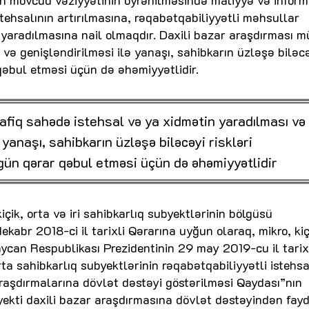
rın mövcud vəziyyətinin öyrənilməsində maliyyə və infor
ehsalının artırılmasına, rəqabətqabiliyyətli məhsullar
 yaradılmasına nail olmaqdır. Daxili bazar araşdırması m
və genişləndirilməsi ilə yanaşı, sahibkarın üzləşə biləc
qəbul etməsi üçün də əhəmiyyətlidir.
afiq sahədə istehsal və ya xidmətin yaradılması və
 yanaşı, sahibkarın üzləşə biləcəyi riskləri
gün qərar qəbul etməsi üçün də əhəmiyyətlidir
içik, orta və iri sahibkarlıq subyektlərinin bölgüsü
kabr 2018-ci il tarixli Qərarına uyğun olaraq, mikro, kiç
ycan Respublikası Prezidentinin 29 may 2019-cu il tarix
rta sahibkarlıq subyektlərinin rəqabətqabiliyyətli istehsa
araşdırmalarına dövlət dəstəyi göstərilməsi Qaydası”nın
yekti daxili bazar araşdırmasına dövlət dəstəyindən fay