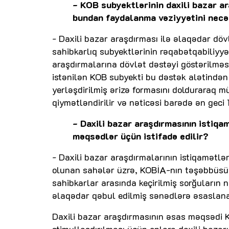
- KOB subyektlərinin daxili bazar ar
bundan faydalanma vəziyyətini necə
- Daxili bazar araşdırması ilə əlaqədar döv
sahibkarlıq subyektlərinin rəqabətqabiliyyət
araşdırmalarına dövlət dəstəyi göstərilməs
istənilən KOB subyekti bu dəstək alətində
yerləşdirilmiş ərizə formasını dolduraraq m
qiymətləndirilir və nəticəsi barədə ən geci
- Daxili bazar araşdırmasının istiqa
məqsədlər üçün istifadə edilir?
- Daxili bazar araşdırmalarının istiqamətlə
olunan sahələr üzrə, KOBİA-nın təşəbbüsü i
sahibkarlar arasında keçirilmiş sorğuların nə
əlaqədar qəbul edilmiş sənədlərə əsaslana
Daxili bazar araşdırmasının əsas məqsədi K