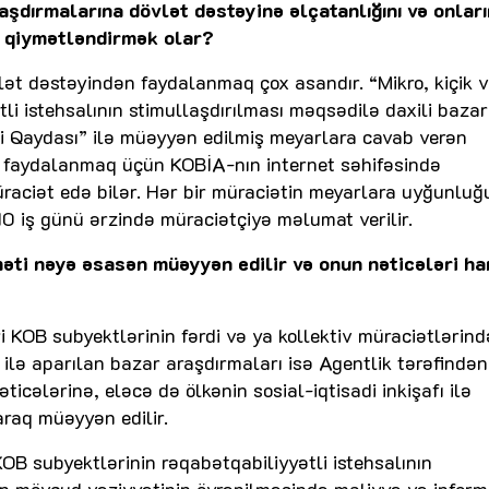
aşdırmalarına dövlət dəstəyinə əlçatanlığını və onları
 qiymətləndirmək olar?
lət dəstəyindən faydalanmaq çox asandır. “Mikro, kiçik v
li istehsalının stimullaşdırılması məqsədilə daxili bazar
i Qaydası” ilə müəyyən edilmiş meyarlara cavab verən
n faydalanmaq üçün KOBİA-nın internet səhifəsində
üraciət edə bilər. Hər bir müraciətin meyarlara uyğunluğ
 10 iş günü ərzində müraciətçiyə məlumat verilir.
məti nəyə əsasən müəyyən edilir və onun nəticələri ha
ri KOB subyektlərinin fərdi və ya kollektiv müraciətlərin
lə aparılan bazar araşdırmaları isə Agentlik tərəfindən
ticələrinə, eləcə də ölkənin sosial-iqtisadi inkişafı ilə
raq müəyyən edilir.
OB subyektlərinin rəqabətqabiliyyətli istehsalının