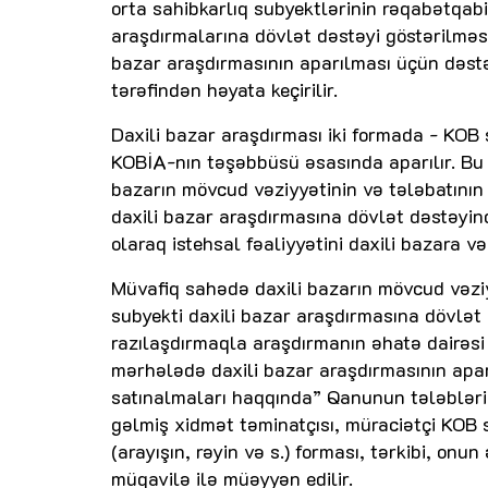
orta sahibkarlıq subyektlərinin rəqabətqabil
araşdırmalarına dövlət dəstəyi göstərilməs
bazar araşdırmasının aparılması üçün dəstək
tərəfindən həyata keçirilir.
Daxili bazar araşdırması iki formada - KOB s
KOBİA-nın təşəbbüsü əsasında aparılır. Bu 
bazarın mövcud vəziyyətinin və tələbatının r
daxili bazar araşdırmasına dövlət dəstəyind
olaraq istehsal fəaliyyətini daxili bazara v
Müvafiq sahədə daxili bazarın mövcud vəziy
subyekti daxili bazar araşdırmasına dövlət
razılaşdırmaqla araşdırmanın əhatə dairəsi 
mərhələdə daxili bazar araşdırmasının apa
satınalmaları haqqında” Qanunun tələblərinə
gəlmiş xidmət təminatçısı, müraciətçi KOB 
(arayışın, rəyin və s.) forması, tərkibi, on
müqavilə ilə müəyyən edilir.