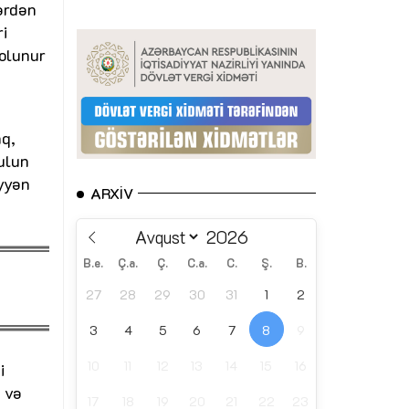
ərdən
ri
olunur
nq,
ulun
əyyən
ARXIV
B.e.
Ç.a.
Ç.
C.a.
C.
Ş.
B.
27
28
29
30
31
1
2
3
4
5
6
7
8
9
10
11
12
13
14
15
16
i
 və
17
18
19
20
21
22
23