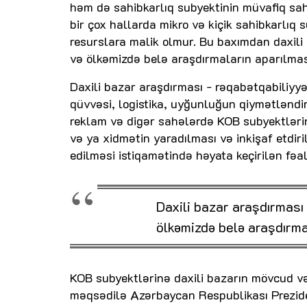
həm də sahibkarlıq subyektinin müvafiq sa
bir çox hallarda mikro və kiçik sahibkarlıq 
resurslara malik olmur. Bu baxımdan daxil
və ölkəmizdə belə araşdırmaların aparılması
Daxili bazar araşdırması - rəqabətqabiliyyət
qüvvəsi, logistika, uyğunluğun qiymətləndiri
reklam və digər sahələrdə KOB subyektləri
və ya xidmətin yaradılması və inkişaf etdi
edilməsi istiqamətində həyata keçirilən fəal
Daxili bazar araşdırmas
ölkəmizdə belə araşdırma
KOB subyektlərinə daxili bazarın mövcud və
məqsədilə Azərbaycan Respublikası Prezident