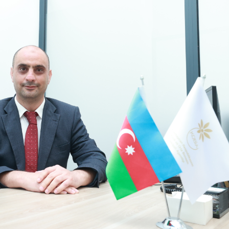
Dünya iqtisadiyyatında vergi
Nicat İmanov: "Vergi qanunv
siyasətinin imperativləri
MƏQALƏ
dəyişikliklər sahibkarlıq m
yaxşılaşdırılmasına xidmət 
MÜSAHİBƏ
Əvəz Quliyev: “Yumşaq keçid
sayəsində aparılmış islahatın nəticələri
qorunub saxlanılacaq”
MÜSAHİBƏ
Aytən Kərimova: “Məqsədi
inklüziv iş mühiti yaratmaq
öyrənən komanda formalaş
Maliyyə planlaması prizmasında
MÜSAHİBƏ
büdcəyə baxış
MƏQALƏ
Azərbaycanda dövlət-özəl 
Gülminə Məlikzadə: “Azərbaycan
çərçivəsində həyata keçirilə
Bacarıqlar Akseleratoru” ixtisaslaşmış
layihə
VİDEO
kadrların hazırlanmasını hədəfləyir”
Aydın Hüseynov: “Əsrin mü
Azərbaycanın iqtisadi suve
təmin edən əsas dayaqlard
MÜSAHİBƏ