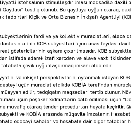
iyyətli istehsalının stimullaşdırılması məqsədilə daxili 
i Qaydası” təsdiq olunub. Bu qaydaya uyğun olaraq, daxi
 tədbirləri Kiçik və Orta Biznesin İnkişafı Agentliyi (KO
ubyektlərinin fərdi və ya kollektiv müraciətləri, eləcə d
dəstək alətinin KOB subyektləri üçün əsas faydası daxil
eal göstəricilərinin aşkara çıxarılmasıdır. KOB subyektlə
ən istifadə edərək izafi xərcdən və əlavə vaxt itkisində
ə tələbata çevik uyğunlaşdırmaq imkanı əldə edir.
yətini və inkişaf perspektivlərini öyrənmək istəyən KOB
 dəstəyi üçün müraciət etdikdə KOBİA tərəfindən müraciə
müəyyən edilir, tədqiqatın məqsədləri tərtib olunur. Növ
rılması üçün peşəkar xidmətlərin cəlb edilməsi üçün “D
 müvafiq olaraq tender prosedurları həyata keçirilir. Q
subyekti və KOBİA arasında müqavilə imzalanır. Hesabat
un əhatə edəcəyi sahələr və hesabata dair digər tələblər 