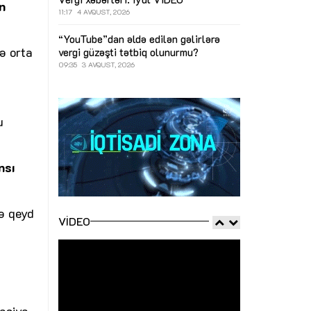
n
11:17
4 AVQUST, 2026
“YouTube”dan əldə edilən gəlirlərə
ə orta
vergi güzəşti tətbiq olunurmu?
09:35
3 AVQUST, 2026
u
nsı
də qeyd
VIDEO