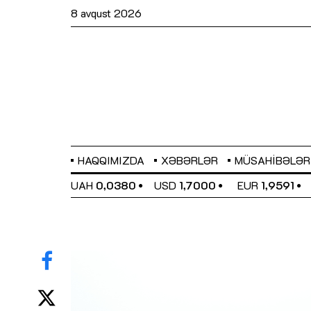
8 avqust 2026
HAQQIMIZDA
XƏBƏRLƏR
MÜSAHIBƏLƏR
EL
0,6489
UAH
0,0380
USD
1,7000
EUR
1,9591