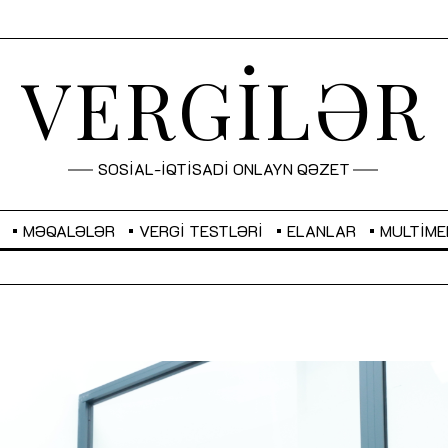
VERGİLƏR
SOSİAL-İQTİSADİ ONLAYN QƏZET
MƏQALƏLƏR
VERGI TESTLƏRI
ELANLAR
MULTIME
GBP
2,2873
RUB
2,0816
Sahibkarlıq fəaliyyəti üçün inklüziv
“Düzgün kommunikasiyanın
imkanlar yaradan vergi təşviqləri
real iş və sistemli fəaliyyə
MƏQALƏ
MÜSAHİBƏ