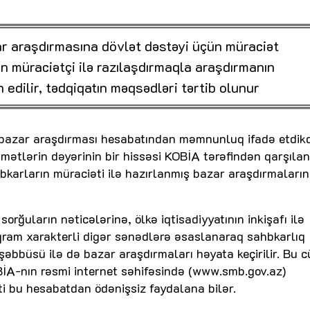
ar araşdırmasına dövlət dəstəyi üçün müraciət
n müraciətçi ilə razılaşdırmaqla araşdırmanın
 edilir, tədqiqatın məqsədləri tərtib olunur
i bazar araşdırması hesabatından məmnunluq ifadə etdik
mətlərin dəyərinin bir hissəsi KOBİA tərəfindən qarşılanı
bkarların müraciəti ilə hazırlanmış bazar araşdırmaların
orğuların nəticələrinə, ölkə iqtisadiyyatının inkişafı ilə
qram xarakterli digər sənədlərə əsaslanaraq sahbkarlıq
şəbbüsü ilə də bazar araşdırmaları həyata keçirilir. Bu c
BİA-nın rəsmi internet səhifəsində (www.smb.gov.az)
kti bu hesabatdan ödənişsiz faydalana bilər.