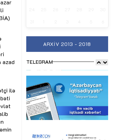
bazar
li
24
25
26
27
28
29
30
BİA)
31
1
2
3
4
5
6
ə
ARXIV 2013 - 2018
i
ri
n azad
TELEGRAM
tçi ilə
bəti
övlət
alib
ın
həmin