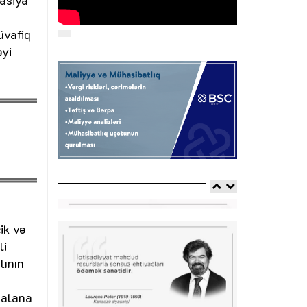
masiya
üvafiq
əyi
ik və
li
lının
dalana