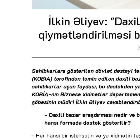
İlkin Əliyev: "Daxi
qiymətləndirilməsi 
Sahibkarlara göstərilən dövlət dəstəyi təd
(KOBİA) tərəfindən təmin edilən daxili ba
sahibkarlar üçün faydası, bu dəstəkdən y
KOBİA-nın Biznesə xidmətlər departament
şöbəsinin müdiri İlkin Əliyev cavablandırı
- Daxili bazar araşdırması nədir və 
hansı formada dəstək göstərilir?
- Hər hansı bir istehsalın və ya xidmətin t