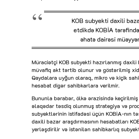
KOB subyekti daxili baz
etdikdə KOBİA tərəfində
əhatə dairəsi müəyyən
Müraciətçi KOB subyekti hazırlanmış daxil
müvafiq akt tərtib olunur və göstərilmiş xid
Qaydalara uyğun olaraq, mikro və kiçik sahi
hesabat digər sahibkarlara verilmir.
Bununla bərabər, ölkə ərazisində keçirilmiş s
əlaqədar təsdiq olunmuş strategiya və pro
subyektlərinin istifadəsi üçün KOBİA-nın tə
daxili bazar araşdırmasının hesabatları KO
yerləşdirilir və istənilən sahibkarlıq subye