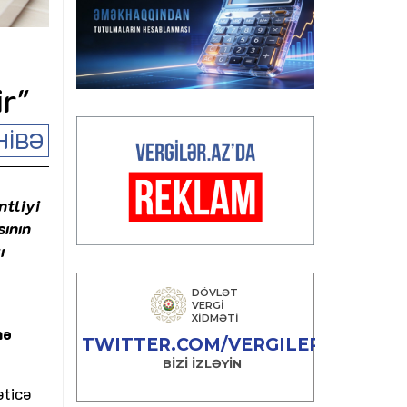
n
r"
HİBƏ
ntliyi
sının
ı
nə
əticə