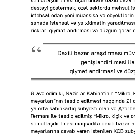
stimullaşdırılması üçün onlara daxili baza
dəstəyi göstərmək, özəl sektorda məhsul ist
istehsal edən yeni müəssisə və obyektlərin
sahədə istehsal və ya xidmətin yaradılması 
riskləri qiymətləndirməsi və düzgün qərar 
Daxili bazar araşdırması müv
genişləndirilməsi ilə
qiymətləndirməsi və düz
Əlavə edim ki, Nazirlər Kabinetinin “Mikro, k
meyarları”nın təsdiq edilməsi haqqında 21 de
ya orta sahibkarlıq subyekti olan və Azərba
Fərmanı ilə təsdiq edilmiş “Mikro, kiçik və o
stimullaşdırılması məqsədilə daxili bazar 
meyarlarına cavab verən istənilən KOB sub