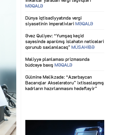
ericiliyinə
Dünya iqtisadiyyatında vergi
Nicat İmanov: "
ühitinin
siyasətinin imperativləri
MƏQALƏ
dəyişikliklər s
edir"
yaxşılaşdırılma
MÜSAHİBƏ
Əvəz Quliyev: “Yumşaq keçid
sayəsində aparılmış islahatın nəticələri
miz daha
qorunub saxlanılacaq”
MÜSAHİBƏ
Aytən Kərimov
, çevik və
inklüziv iş müh
dırmaqdır”
öyrənən komand
Maliyyə planlaması prizmasında
MÜSAHİBƏ
büdcəyə baxış
MƏQALƏ
tərəfdaşlığı
Azərbaycanda d
Gülminə Məlikzadə: “Azərbaycan
n ilk pilot
çərçivəsində hə
Bacarıqlar Akseleratoru” ixtisaslaşmış
layihə
VİDEO
kadrların hazırlanmasını hədəfləyir”
qaviləsi”
Aydın Hüseynov
renliyini
Azərbaycanın iq
andır”
təmin edən əsa
MÜSAHİBƏ