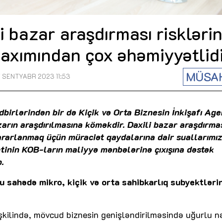
li bazar araşdırması riskləri
baxımından çox əhəmiyyətlidi
MÜSA
7 SENTYABR 2023 11:53
birlərindən bir də Kiçik və Orta Biznesin İnkişafı Age
zarın araşdırılmasına köməkdir. Daxili bazar araşdırma
ararlanmaq üçün müraciət qaydalarına dair suallarımız
inin KOB-ların maliyyə mənbələrinə çıxışına dəstək
b.
bu sahədə mikro, kiçik və orta sahibkarlıq subyektləri
əşkilində, mövcud biznesin genişləndirilməsində uğurlu n