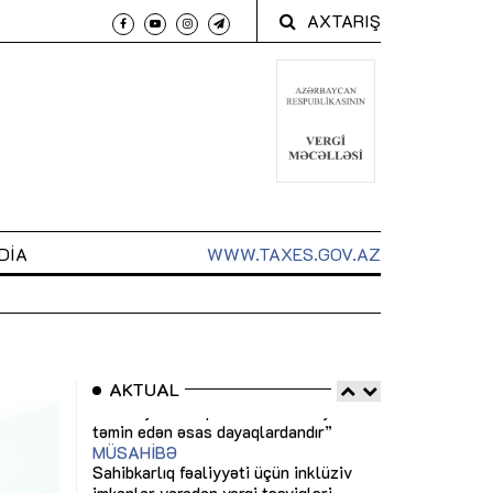
AXTARIŞ
DIA
WWW.TAXES.GOV.AZ
AKTUAL
 arxasında
Sahibkarlıq fəaliyyəti üçün inklüziv
“Düzgün kommun
t dayanır”
imkanlar yaradan vergi təşviqləri
real iş və siste
MƏQALƏ
MÜSAHİBƏ