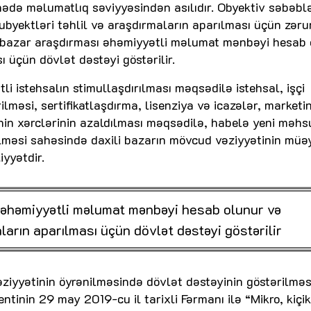
hədə məlumatlıq səviyyəsindən asılıdır. Obyektiv səbəbl
subyektləri təhlil və araşdırmaların aparılması üçün zəru
i bazar araşdırması əhəmiyyətli məlumat mənbəyi hesab 
 üçün dövlət dəstəyi göstərilir.
li istehsalın stimullaşdırılması məqsədilə istehsal, işçi
lməsi, sertifikatlaşdırma, lisenziya və icazələr, marketi
nin xərclərinin azaldılması məqsədilə, habelə yeni məhs
rilməsi sahəsində daxili bazarın mövcud vəziyyətinin mü
iyyətdir.
ı əhəmiyyətli məlumat mənbəyi hesab olunur və
ların aparılması üçün dövlət dəstəyi göstərilir
ziyyətinin öyrənilməsində dövlət dəstəyinin göstərilməs
inin 29 may 2019-cu il tarixli Fərmanı ilə “Mikro, kiçik