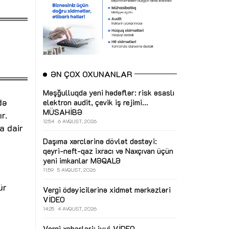
ƏN ÇOX OXUNANLAR
Məşğulluqda yeni hədəflər: risk əsaslı
də
elektron audit, çevik iş rejimi...
MÜSAHİBƏ
r.
12:54
6 AVQUST, 2026
a dair
Daşıma xərclərinə dövlət dəstəyi:
qeyri-neft-qaz ixracı və Naxçıvan üçün
yeni imkanlar
MƏQALƏ
11:59
5 AVQUST, 2026
ür
Vergi ödəyicilərinə xidmət mərkəzləri
VİDEO
14:25
4 AVQUST, 2026
Vergi xəbərləri: iyul
VİDEO