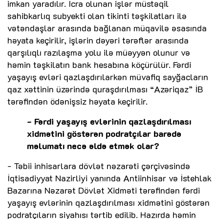
imkan yaradılır. İcra olunan işlər müstəqil
sahibkarlıq subyekti olan tikinti təşkilatları ilə
vətəndaşlar arasında bağlanan müqavilə əsasında
həyata keçirilir, işlərin dəyəri tərəflər arasında
qarşılıqlı razılaşma yolu ilə müəyyən olunur və
həmin təşkilatın bank hesabına köçürülür. Fərdi
yaşayış evləri qazlaşdırılarkən müvafiq sayğacların
qaz xəttinin üzərində quraşdırılması “Azəriqaz” İB
tərəfindən ödənişsiz həyata keçirilir.
- Fərdi yaşayış evlərinin qazlaşdırılması
xidmətini göstərən podratçılar barədə
məlumatı necə əldə etmək olar?
- Təbii inhisarlara dövlət nəzarəti çərçivəsində
İqtisadiyyat Nazirliyi yanında Antiinhisar və İstehlak
Bazarına Nəzarət Dövlət Xidməti tərəfindən fərdi
yaşayış evlərinin qazlaşdırılması xidmətini göstərən
podratçıların siyahısı tərtib edilib. Hazırda həmin