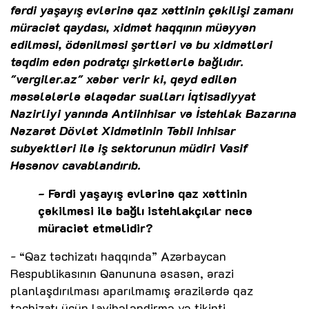
fərdi yaşayış evlərinə qaz xəttinin çəkilişi zamanı
müraciət qaydası, xidmət haqqının müəyyən
edilməsi, ödənilməsi şərtləri və bu xidmətləri
təqdim edən podratçı şirkətlərlə bağlıdır.
"vergiler.az" xəbər verir ki, qeyd edilən
məsələlərlə əlaqədar sualları İqtisadiyyat
Nazirliyi yanında Antiinhisar və İstehlak Bazarına
Nəzarət Dövlət Xidmətinin Təbii inhisar
subyektləri ilə iş sektorunun müdiri Vasif
Həsənov cavablandırıb.
- Fərdi yaşayış evlərinə qaz xəttinin
çəkilməsi ilə bağlı istehlakçılar necə
müraciət etməlidir?
- “Qaz təchizatı haqqında” Azərbaycan
Respublikasının Qanununa əsasən, ərazi
planlaşdırılması aparılmamış ərazilərdə qaz
təchizatı üçün layihələndirmə və tikinti