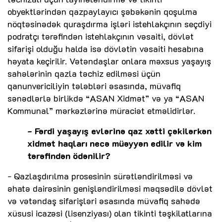
obyektlərindən qazpaylayıcı şəbəkənin qoşulma
nöqtəsinədək quraşdırma işləri istehlakçının seçdiyi
podratçı tərəfindən istehlakçının vəsaiti, dövlət
sifarişi olduğu halda isə dövlətin vəsaiti hesabına
həyata keçirilir. Vətəndaşlar onlara məxsus yaşayış
sahələrinin qazla təchiz edilməsi üçün
qanunvericiliyin tələbləri əsasında, müvafiq
sənədlərlə birlikdə “ASAN Xidmət” və ya “ASAN
Kommunal” mərkəzlərinə müraciət etməlidirlər.
- Fərdi yaşayış evlərinə qaz xətti çəkilərkən
xidmət haqları necə müəyyən edilir və kim
tərəfindən ödənilir?
- Qazlaşdırılma prosesinin sürətləndirilməsi və
əhatə dairəsinin genişləndirilməsi məqsədilə dövlət
və vətəndaş sifarişləri əsasında müvafiq sahədə
xüsusi icazəsi (lisenziyası) olan tikinti təşkilatlarına