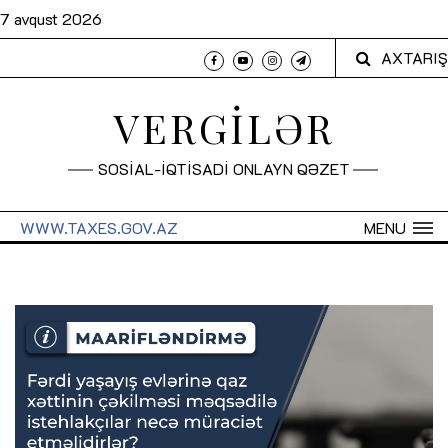
7 avqust 2026
AXTARIŞ
VERGİLƏR
SOSİAL-İQTİSADİ ONLAYN QƏZET
WWW.TAXES.GOV.AZ
MENU