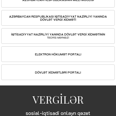
AZƏRBAYCAN RESPUBLİKASI İQTİSADİYYAT NAZİRLİYİ YANINDA
DÖVLƏT VERGİ XİDMƏTİ
İQTİSADİYYAT NAZİRLİYİ YANINDA DÖVLƏT VERGİ XİDMƏTİNİN
TƏDRİS MƏRKƏZİ
ELEKTRON HÖKUMƏT PORTALI
DÖVLƏT XİDMƏTLƏRİ PORTALI
VERGİLƏR
sosial-iqtisadi onlayn qəzet