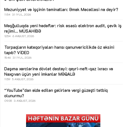
Məzuniyyət və işçinin təminatları: Əmək Məcəlləsi nə deyir?
11:54
31 İYUL, 2026
Məşğulluqda yeni hədəflər: risk əsaslı elektron audit, çevik iş
rejimi...
MÜSAHİBƏ
12:54
6 AVQUST, 2026
Torpaqların kateqoriyaları hansı qanunvericilikdə öz əksini
tapıb?
VİDEO
15:46
31 İYUL, 2026
Daşıma xərclərinə dövlət dəstəyi: qeyri-neft-qaz ixracı və
Naxçıvan üçün yeni imkanlar
MƏQALƏ
11:59
5 AVQUST, 2026
“YouTube”dan əldə edilən gəlirlərə vergi güzəşti tətbiq
olunurmu?
09:35
3 AVQUST, 2026