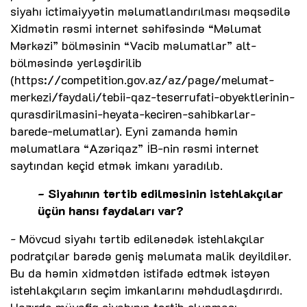
siyahı ictimaiyyətin məlumatlandırılması məqsədilə
Xidmətin rəsmi internet səhifəsində “Məlumat
Mərkəzi” bölməsinin “Vacib məlumatlar” alt-
bölməsində yerləşdirilib
(https://competition.gov.az/az/page/melumat-
merkezi/faydali/tebii-qaz-teserrufati-obyektlerinin-
qurasdirilmasini-heyata-keciren-sahibkarlar-
barede-melumatlar). Eyni zamanda həmin
məlumatlara “Azəriqaz” İB-nin rəsmi internet
saytından keçid etmək imkanı yaradılıb.
- Siyahının tərtib edilməsinin istehlakçılar
üçün hansı faydaları var?
- Mövcud siyahı tərtib edilənədək istehlakçılar
podratçılar barədə geniş məlumata malik deyildilər.
Bu da həmin xidmətdən istifadə edtmək istəyən
istehlakçıların seçim imkanlarını məhdudlaşdırırdı.
Hazırda müvafiq siyahının tərtib olunması