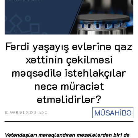
Fərdi yaşayış evlərinə qaz
xəttinin çəkilməsi
məqsədilə istehlakçılar
necə müraciət
etməlidirlər?
MÜSAHİBƏ
10 AVQUST 2023 15:20
Vətəndaşları maraqlandıran məsələlərdən biri də