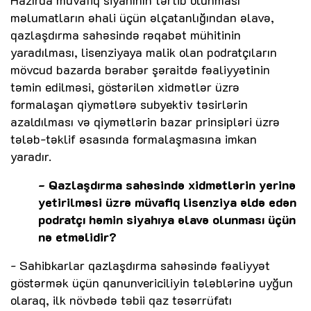
məlumatların əhali üçün əlçatanlığından əlavə,
qazlaşdırma sahəsində rəqabət mühitinin
yaradılması, lisenziyaya malik olan podratçıların
mövcud bazarda bərabər şəraitdə fəaliyyətinin
təmin edilməsi, göstərilən xidmətlər üzrə
formalaşan qiymətlərə subyektiv təsirlərin
azaldılması və qiymətlərin bazar prinsipləri üzrə
tələb-təklif əsasında formalaşmasına imkan
yaradır.
- Qazlaşdırma sahəsində xidmətlərin yerinə
yetirilməsi üzrə müvafiq lisenziya əldə edən
podratçı həmin siyahıya əlavə olunması üçün
nə etməlidir?
- Sahibkarlar qazlaşdırma sahəsində fəaliyyət
göstərmək üçün qanunvericiliyin tələblərinə uyğun
olaraq, ilk növbədə təbii qaz təsərrüfatı