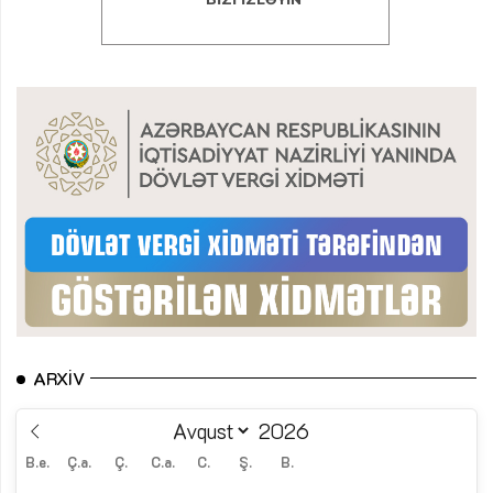
ARXIV
B.e.
Ç.a.
Ç.
C.a.
C.
Ş.
B.