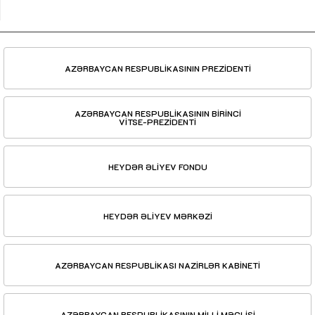
AZƏRBAYCAN RESPUBLİKASININ PREZİDENTİ
AZƏRBAYCAN RESPUBLİKASININ BİRİNCİ
VİTSE-PREZİDENTİ
HEYDƏR ƏLİYEV FONDU
HEYDƏR ƏLİYEV MƏRKƏZİ
AZƏRBAYCAN RESPUBLİKASI NAZİRLƏR KABİNETİ
AZƏRBAYCAN RESPUBLİKASININ MİLLİ MƏCLİSİ