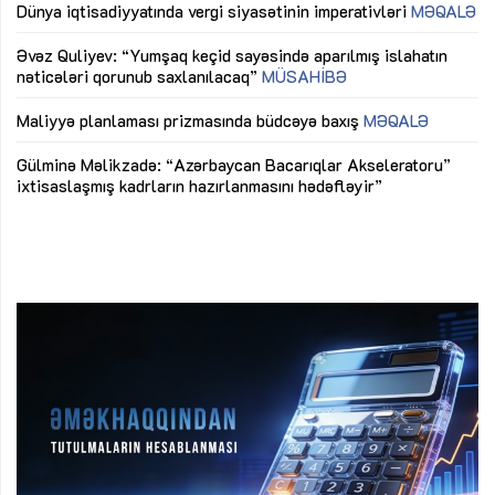
lıq
Dünya iqtisadiyyatında vergi siyasətinin imperativləri
MƏQALƏ
Ni
mü
Əvəz Quliyev: “Yumşaq keçid sayəsində aparılmış islahatın
nəticələri qorunub saxlanılacaq”
MÜSAHİBƏ
Ay
ya
M
Maliyyə planlaması prizmasında büdcəyə baxış
MƏQALƏ
Az
Gülminə Məlikzadə: “Azərbaycan Bacarıqlar Akseleratoru”
ke
ixtisaslaşmış kadrların hazırlanmasını hədəfləyir”
Ay
su