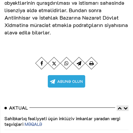
obyektlərinin quraşdırılması və istismarı sahəsində
lisenziya əldə etməlidirlər. Bundan sonra
Antiinhisar və İstehlak Bazarına Nəzarət Dövlət
Xidmətinə müraciət etməklə podratçıların siyahısına
əlavə edilə bilərlər.
AKTUAL
Sahibkarlıq fəaliyyəti üçün inklüziv imkanlar yaradan vergi
“D
təşviqləri
MƏQALƏ
fə