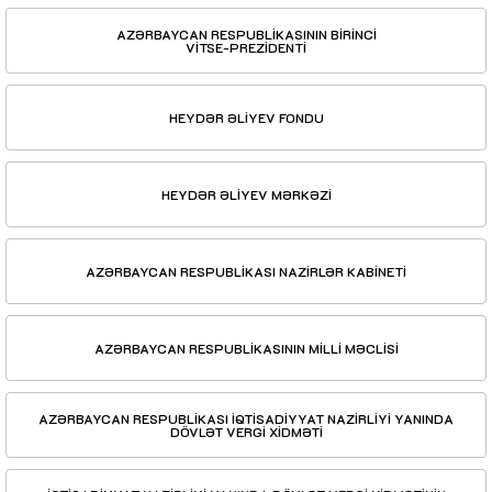
AZƏRBAYCAN RESPUBLİKASININ BİRİNCİ
VİTSE-PREZİDENTİ
HEYDƏR ƏLİYEV FONDU
HEYDƏR ƏLİYEV MƏRKƏZİ
AZƏRBAYCAN RESPUBLİKASI NAZİRLƏR KABİNETİ
AZƏRBAYCAN RESPUBLİKASININ MİLLİ MƏCLİSİ
AZƏRBAYCAN RESPUBLİKASI İQTİSADİYYAT NAZİRLİYİ YANINDA
DÖVLƏT VERGİ XİDMƏTİ