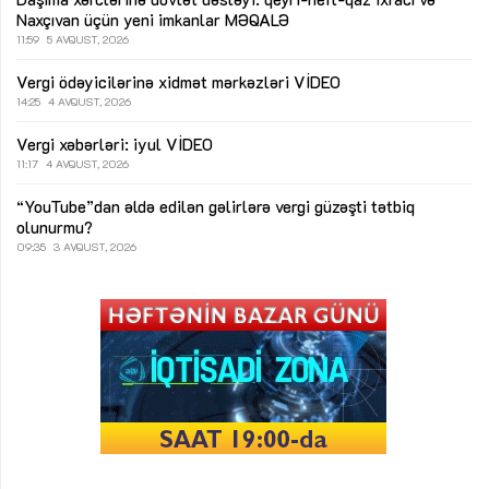
Naxçıvan üçün yeni imkanlar
MƏQALƏ
11:59
5 AVQUST, 2026
Vergi ödəyicilərinə xidmət mərkəzləri
VİDEO
14:25
4 AVQUST, 2026
Vergi xəbərləri: iyul
VİDEO
11:17
4 AVQUST, 2026
“YouTube”dan əldə edilən gəlirlərə vergi güzəşti tətbiq
olunurmu?
09:35
3 AVQUST, 2026