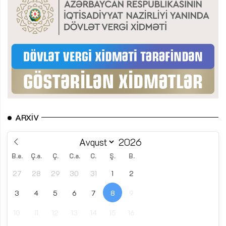
ARXIV
B.e.
Ç.a.
Ç.
C.a.
C.
Ş.
B.
27
28
29
30
31
1
2
3
4
5
6
7
8
9
10
11
12
13
14
15
16