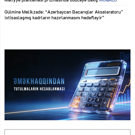
Az
Gülminə Məlikzadə: “Azərbaycan Bacarıqlar Akseleratoru”
ke
ixtisaslaşmış kadrların hazırlanmasını hədəfləyir”
Ay
su