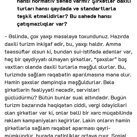
hansı normativ sənəd varmı? Şirkətlər daxili
turları hansı qaydada və standartlarla
təşkil etməlidirlər? Bu sahədə hansı
çatışmazlıqlar var?
- Əslində, çox yaxşı məsələyə toxundunuz. Hazırda
daxili turizm inkişaf edir, bu, yaxşı haldır. Amma
təəssüflər olsun ki, bundan sui-istifadə edənlər var,
heç bir qeydiyyatı olmayan şirkətlər, “şəxslər” boş
vaxtları olanda daxili turlarla məşğul olurlar. Bu,
turizmdə sağlam rəqabətin aparılmasına mane olur.
Həmin şəxslər dempinqlə məşğuldurlar. Belə
şirkətlərin fəaliyyəti necədir, servisləri
güclüdürmü? Bütün bunlar sual altındadır. Bugün
turizm bazarında həqiqətən ciddi, vergi ödəyiciləri
olan şirkətlər var ki, onlar bəlli bir xərc müqabilində
reklam kampaniyaları keçirirlər. Lakin onların həmin
şirkətlərlə sağlam rəqabət aparması qeyri-
mümkündür, burada çətinliklər ortaya çıxır. Sosial