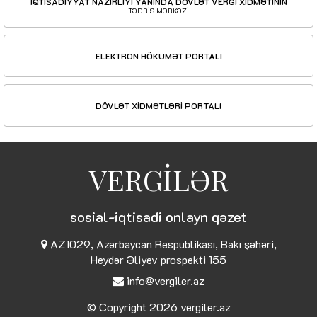
İQTİSADİYYAT NAZİRLİYİ YANINDA DÖVLƏT VERGİ XİDMƏTİNİN
TƏDRİS MƏRKƏZİ
ELEKTRON HÖKUMƏT PORTALI
DÖVLƏT XİDMƏTLƏRİ PORTALI
VERGİLƏR
sosial-iqtisadi onlayn qəzet
AZ1029, Azərbaycan Respublikası, Bakı şəhəri,
Heydər Əliyev prospekti 155
info@vergiler.az
© Copyright 2026
vergiler.az