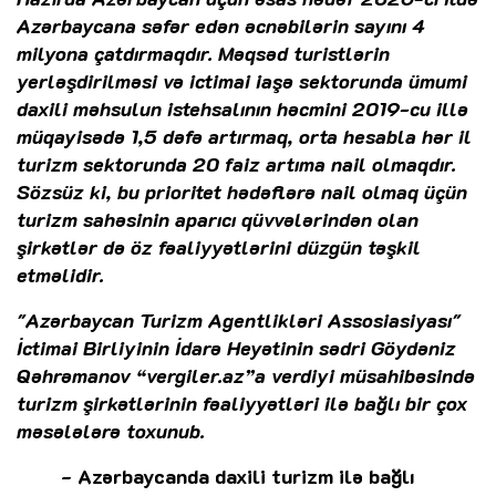
Azərbaycana səfər edən əcnəbilərin sayını 4
milyona çatdırmaqdır. Məqsəd turistlərin
yerləşdirilməsi və ictimai iaşə sektorunda ümumi
daxili məhsulun istehsalının həcmini 2019-cu illə
müqayisədə 1,5 dəfə artırmaq, orta hesabla hər il
turizm sektorunda 20 faiz artıma nail olmaqdır.
Sözsüz ki, bu prioritet hədəflərə nail olmaq üçün
turizm sahəsinin aparıcı qüvvələrindən olan
şirkətlər də öz fəaliyyətlərini düzgün təşkil
etməlidir.
"Azərbaycan Turizm Agentlikləri Assosiasiyası"
İctimai Birliyinin İdarə Heyətinin sədri Göydəniz
Qəhrəmanov “vergiler.az”a verdiyi müsahibəsində
turizm şirkətlərinin fəaliyyətləri ilə bağlı bir çox
məsələlərə toxunub.
- Azərbaycanda daxili turizm ilə bağlı