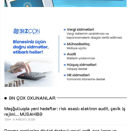
ƏN ÇOX OXUNANLAR
Məşğulluqda yeni hədəflər: risk əsaslı elektron audit, çevik iş
rejimi...
MÜSAHİBƏ
12:54
6 AVQUST, 2026
Daşıma xərclərinə dövlət dəstəyi: qeyri-neft-qaz ixracı və