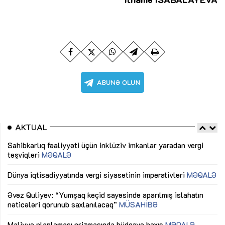
AKTUAL
Sahibkarlıq fəaliyyəti üçün inklüziv imkanlar yaradan vergi
“D
təşviqləri
MƏQALƏ
fə
lıq
Dünya iqtisadiyyatında vergi siyasətinin imperativləri
MƏQALƏ
Ni
mü
Əvəz Quliyev: “Yumşaq keçid sayəsində aparılmış islahatın
nəticələri qorunub saxlanılacaq”
MÜSAHİBƏ
Ay
ya
M
Maliyyə planlaması prizmasında büdcəyə baxış
MƏQALƏ