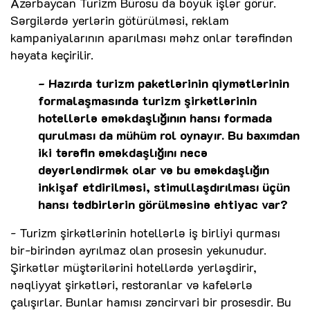
Azərbaycan Turizm Bürosu da böyük işlər görür.
Sərgilərdə yerlərin götürülməsi, reklam
kampaniyalarının aparılması məhz onlar tərəfindən
həyata keçirilir.
- Hazırda turizm paketlərinin qiymətlərinin
formalaşmasında turizm şirkətlərinin
hotellərlə əməkdaşlığının hansı formada
qurulması da mühüm rol oynayır. Bu baxımdan
iki tərəfin əməkdaşlığını necə
dəyərləndirmək olar və bu əməkdaşlığın
inkişaf etdirilməsi, stimullaşdırılması üçün
hansı tədbirlərin görülməsinə ehtiyac var?
- Turizm şirkətlərinin hotellərlə iş birliyi qurması
bir-birindən ayrılmaz olan prosesin yekunudur.
Şirkətlər müştərilərini hotellərdə yerləşdirir,
nəqliyyat şirkətləri, restoranlar və kafelərlə
çalışırlar. Bunlar hamısı zəncirvari bir prosesdir. Bu