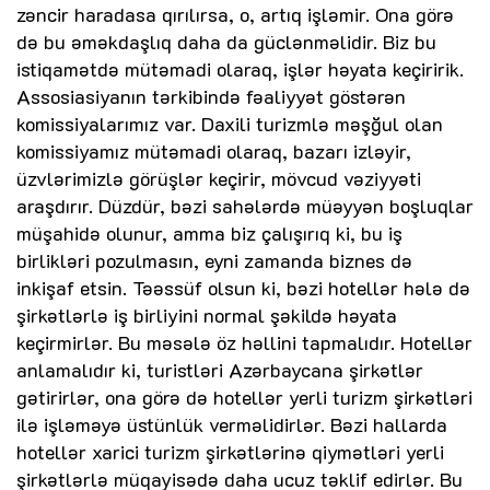
zəncir haradasa qırılırsa, o, artıq işləmir. Ona görə
də bu əməkdaşlıq daha da güclənməlidir. Biz bu
istiqamətdə mütəmadi olaraq, işlər həyata keçiririk.
Assosiasiyanın tərkibində fəaliyyət göstərən
komissiyalarımız var. Daxili turizmlə məşğul olan
komissiyamız mütəmadi olaraq, bazarı izləyir,
üzvlərimizlə görüşlər keçirir, mövcud vəziyyəti
araşdırır. Düzdür, bəzi sahələrdə müəyyən boşluqlar
müşahidə olunur, amma biz çalışırıq ki, bu iş
birlikləri pozulmasın, eyni zamanda biznes də
inkişaf etsin. Təəssüf olsun ki, bəzi hotellər hələ də
şirkətlərlə iş birliyini normal şəkildə həyata
keçirmirlər. Bu məsələ öz həllini tapmalıdır. Hotellər
anlamalıdır ki, turistləri Azərbaycana şirkətlər
gətirirlər, ona görə də hotellər yerli turizm şirkətləri
ilə işləməyə üstünlük verməlidirlər. Bəzi hallarda
hotellər xarici turizm şirkətlərinə qiymətləri yerli
şirkətlərlə müqayisədə daha ucuz təklif edirlər. Bu