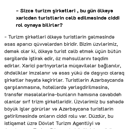
- Sizcə turizm şirkətləri , bu gün ölkəyə
xaricdən turistlərin cəlb edilməsində ciddi
rol oynaya bilirlər?
- Turizm şirkətləri ölkəyə turistlərin gəlməsində
əsas aparıcı qüvvələrdən biridir. Bizim üzvlərimiz,
demək olar ki, ölkəyə turist cəlb etmək üçün bütün
sərgilərdə iştirak edir, öz məhsullarını təqdim
edirlər. Xarici partnyorlarla müqavilələr bağlanılır,
öhdəliklər imzalanır və əsas yükü də daşıyıcı olaraq
şirkətlər həyata keçirirlər. Turistlərin Azərbaycanda
qarşılanmasına, hotellərdə yerləşdirilməsinə,
transfer məsələlərinə-bunların hamısına cavabdeh
olanlar sırf trizm şirkətləridir. Üzvlərimiz bu sahədə
böyük işlər görürlər və Azərbaycana turistlərin
gətirilməsində onların ciddi rolu var. Düzdür, bu
istiqamət üzrə Dövlət Turizm Agentliyi və