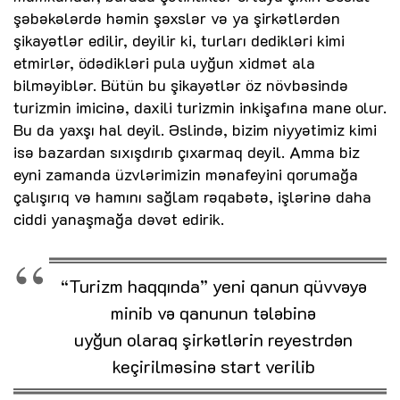
şəbəkələrdə həmin şəxslər və ya şirkətlərdən
şikayətlər edilir, deyilir ki, turları dedikləri kimi
etmirlər, ödədikləri pula uyğun xidmət ala
bilməyiblər. Bütün bu şikayətlər öz növbəsində
turizmin imicinə, daxili turizmin inkişafına mane olur.
Bu da yaxşı hal deyil. Əslində, bizim niyyətimiz kimi
isə bazardan sıxışdırıb çıxarmaq deyil. Amma biz
eyni zamanda üzvlərimizin mənafeyini qorumağa
çalışırıq və hamını sağlam rəqabətə, işlərinə daha
ciddi yanaşmağa dəvət edirik.
“Turizm haqqında” yeni qanun qüvvəyə
minib və qanunun tələbinə
uyğun olaraq şirkətlərin reyestrdən
keçirilməsinə start verilib