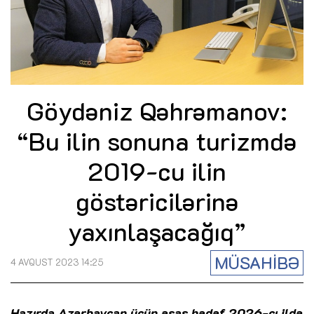
Göydəniz Qəhrəmanov:
“Bu ilin sonuna turizmdə
2019-cu ilin
göstəricilərinə
yaxınlaşacağıq”
MÜSAHİBƏ
4 AVQUST 2023 14:25
Hazırda Azərbaycan üçün əsas hədəf 2026-cı ildə