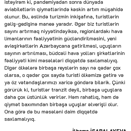
istəyirəm ki, pandemiyadan sonra dünyada
aviabiletlərin qiymətlərində kəskin artım müşahidə
olunur. Bu, əslində turizmin inkişafına, turistlərin
gəliş-gedişinə maneə yaradır. Əgər biz turistlərin
sayını artırmaq niyyətindəyiksə, regionlardakı hava
limanlarının fəaliyyətinin gücləndirilməsini, yeni
aviaşirkətlərin Azərbaycana gətirilməsi, uçuşların
sayının artırılması, büdcəli hava yolları şirkətlərinin
fəaliyyəti kimi məsələləri diqqətdə saxlamalıyıq.
Digər ölkələrə birbaşa reyslərin sayı nə qədər çox
olarsa, o qədər çox sayda turisti ölkəmizə gətirə və
ya öz vətəndaşlarımızı xaricə göndərə bilərik. Çünki
görürük ki, turistlər tranzit deyil, birbaşa uçuşlara
daha çox üstünlük verirlər. Həm rahatlıq, həm də
qiymət baxımından birbaşa uçuşlar əlverişli olur.
Ona görə də bu məsələni daim diqqətdə
saxlamalıyıq.
İlhamə İSABALAYEVA