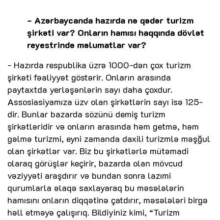
- Azərbaycanda hazırda nə qədər turizm
şirkəti var? Onların hamısı haqqında dövlət
reyestrində məlumatlar var?
- Hazırda respublika üzrə 1000-dən çox turizm
şirkəti fəaliyyət göstərir. Onların arasında
paytaxtda yerləşənlərin sayı daha çoxdur.
Assosiasiyamıza üzv olan şirkətlərin sayı isə 125-
dir. Bunlar bazarda sözünü demiş turizm
şirkətləridir və onların arasında həm getmə, həm
gəlmə turizmi, eyni zamanda daxili turizmlə məşğul
olan şirkətlər var. Biz bu şirkətlərlə mütəmadi
olaraq görüşlər keçirir, bazarda olan mövcud
vəziyyəti araşdırır və bundan sonra lazımi
qurumlarla əlaqə saxlayaraq bu məsələlərin
hamısını onların diqqətinə çatdırır, məsələləri birgə
həll etməyə çalışırıq. Bildiyiniz kimi, “Turizm