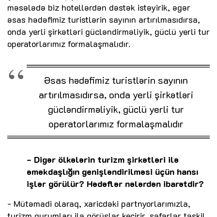
məsələdə biz hotellərdən dəstək istəyirik, əgər
əsas hədəfimiz turistlərin sayının artırılmasıdırsa,
onda yerli şirkətləri gücləndirməliyik, güclü yerli tur
operatorlarımız formalaşmalıdır.
Əsas hədəfimiz turistlərin sayının
artırılmasıdırsa, onda yerli şirkətləri
gücləndirməliyik, güclü yerli tur
operatorlarımız formalaşmalıdır
- Digər ölkələrin turizm şirkətləri ilə
əməkdaşlığın genişləndirilməsi üçün hansı
işlər görülür? Hədəflər nələrdən ibarətdir?
- Mütəmadi olaraq, xaricdəki partnyorlarımızla,
turizm qurumları ilə görüşlər keçirir, səfərlər təşkil