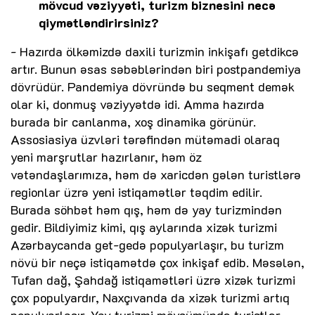
mövcud vəziyyəti, turizm biznesini necə
qiymətləndirirsiniz?
- Hazırda ölkəmizdə daxili turizmin inkişafı getdikcə
artır. Bunun əsas səbəblərindən biri postpandemiya
dövrüdür. Pandemiya dövründə bu seqment demək
olar ki, donmuş vəziyyətdə idi. Amma hazırda
burada bir canlanma, xoş dinamika görünür.
Assosiasiya üzvləri tərəfindən mütəmadi olaraq
yeni marşrutlar hazırlanır, həm öz
vətəndaşlarımıza, həm də xaricdən gələn turistlərə
regionlar üzrə yeni istiqamətlər təqdim edilir.
Burada söhbət həm qış, həm də yay turizmindən
gedir. Bildiyimiz kimi, qış aylarında xizək turizmi
Azərbaycanda get-gedə populyarlaşır, bu turizm
növü bir neçə istiqamətdə çox inkişaf edib. Məsələn,
Tufan dağ, Şahdağ istiqamətləri üzrə xizək turizmi
çox populyardır, Naxçıvanda da xizək turizmi artıq
populyarlaşır. Yay turizmi mövsümündə turistlər