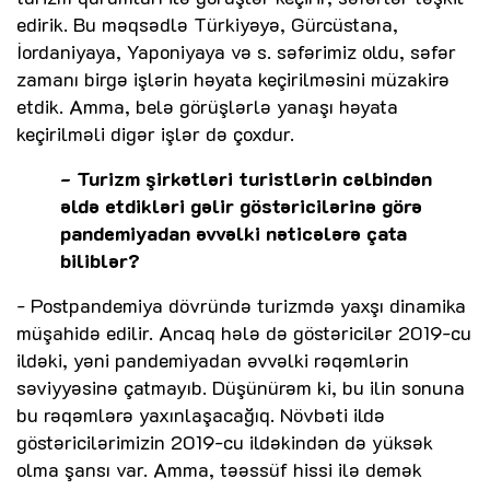
edirik. Bu məqsədlə Türkiyəyə, Gürcüstana,
İordaniyaya, Yaponiyaya və s. səfərimiz oldu, səfər
zamanı birgə işlərin həyata keçirilməsini müzakirə
etdik. Amma, belə görüşlərlə yanaşı həyata
keçirilməli digər işlər də çoxdur.
- Turizm şirkətləri turistlərin cəlbindən
əldə etdikləri gəlir göstəricilərinə görə
pandemiyadan əvvəlki nəticələrə çata
biliblər?
- Postpandemiya dövründə turizmdə yaxşı dinamika
müşahidə edilir. Ancaq hələ də göstəricilər 2019-cu
ildəki, yəni pandemiyadan əvvəlki rəqəmlərin
səviyyəsinə çatmayıb. Düşünürəm ki, bu ilin sonuna
bu rəqəmlərə yaxınlaşacağıq. Növbəti ildə
göstəricilərimizin 2019-cu ildəkindən də yüksək
olma şansı var. Amma, təəssüf hissi ilə demək