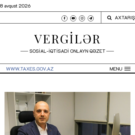
8 avqust 2026
AXTARIŞ
VERGİLƏR
SOSİAL-İQTİSADİ ONLAYN QƏZET
WWW.TAXES.GOV.AZ
MENU