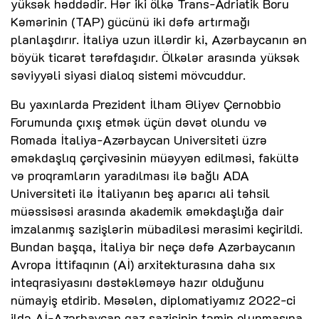
yüksək həddədir. Hər iki ölkə Trans-Adriatik Boru
Kəmərinin (TAP) gücünü iki dəfə artırmağı
planlaşdırır. İtaliya uzun illərdir ki, Azərbaycanın ən
böyük ticarət tərəfdaşıdır. Ölkələr arasında yüksək
səviyyəli siyasi dialoq sistemi mövcuddur.
Bu yaxınlarda Prezident İlham Əliyev Çernobbio
Forumunda çıxış etmək üçün dəvət olundu və
Romada İtaliya-Azərbaycan Universiteti üzrə
əməkdaşlıq çərçivəsinin müəyyən edilməsi, fakültə
və proqramların yaradılması ilə bağlı ADA
Universiteti ilə İtaliyanın beş aparıcı ali təhsil
müəssisəsi arasında akademik əməkdaşlığa dair
imzalanmış sazişlərin mübadiləsi mərasimi keçirildi.
Bundan başqa, İtaliya bir neçə dəfə Azərbaycanın
Avropa İttifaqının (Aİ) arxitekturasına daha sıx
inteqrasiyasını dəstəkləməyə hazır olduğunu
nümayiş etdirib. Məsələn, diplomatiyamız 2022-ci
ildə Aİ-Azərbaycan qaz sazişinin təmin olunmasına