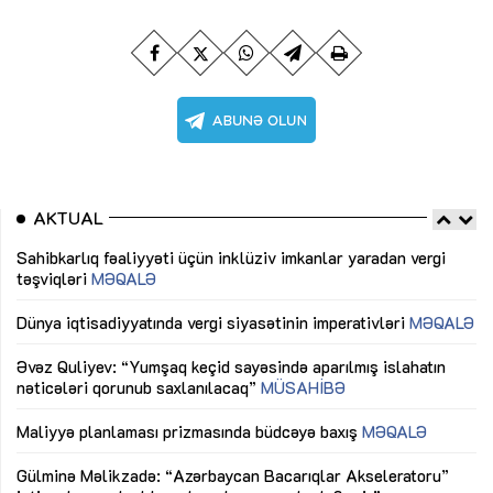
AKTUAL
Sahibkarlıq fəaliyyəti üçün inklüziv imkanlar yaradan vergi
“D
təşviqləri
MƏQALƏ
fə
lıq
Dünya iqtisadiyyatında vergi siyasətinin imperativləri
MƏQALƏ
Ni
mü
Əvəz Quliyev: “Yumşaq keçid sayəsində aparılmış islahatın
nəticələri qorunub saxlanılacaq”
MÜSAHİBƏ
Ay
ya
M
Maliyyə planlaması prizmasında büdcəyə baxış
MƏQALƏ
Az
Gülminə Məlikzadə: “Azərbaycan Bacarıqlar Akseleratoru”