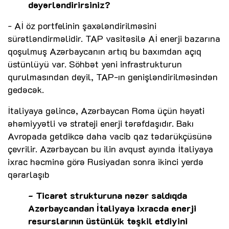
dəyərləndirirsiniz?
- Aİ öz portfelinin şaxələndirilməsini
sürətləndirməlidir. TAP vasitəsilə Aİ enerji bazarına
qoşulmuş Azərbaycanın artıq bu baxımdan açıq
üstünlüyü var. Söhbət yeni infrastrukturun
qurulmasından deyil, TAP-ın genişləndirilməsindən
gedəcək.
İtaliyaya gəlincə, Azərbaycan Roma üçün həyati
əhəmiyyətli və strateji enerji tərəfdaşıdır. Bakı
Avropada getdikcə daha vacib qaz tədarükçüsünə
çevrilir. Azərbaycan bu ilin avqust ayında İtaliyaya
ixrac həcminə görə Rusiyadan sonra ikinci yerdə
qərarlaşıb
- Ticarət strukturuna nəzər saldıqda
Azərbaycandan İtaliyaya ixracda enerji
resurslarının üstünlük təşkil etdiyini