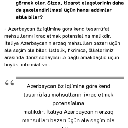
görmək olar. Sizcə, ticarət əlaqələrinin daha
da şaxələndirilməsi üçün hansı addımlar
atıla bilər?
- Azərbaycan öz iqliminə görə kənd təsərrüfatı
məhsullarını ixrac etmək potensialına malikdir.
İtaliya Azərbaycanın ərzaq məhsulları bazarı üçün
əla seçim ola bilər. Üstəlik, fikrimcə, ölkələrimiz
arasında dəniz sənayesi ilə bağlı əmakdaşlıq üçün
böyük potensial var.
Azərbaycan öz iqliminə görə kənd
təsərrüfatı məhsullarını ixrac etmək
potensialına
malikdir. İtaliya Azərbaycanın ərzaq
məhsulları bazarı üçün əla seçim ola