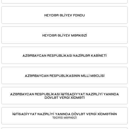
HEYDƏR ƏLİYEV FONDU
HEYDƏR ƏLİYEV MƏRKƏZİ
AZƏRBAYCAN RESPUBLİKASI NAZİRLƏR KABİNETİ
AZƏRBAYCAN RESPUBLİKASININ MİLLİ MƏCLİSİ
AZƏRBAYCAN RESPUBLİKASI İQTİSADİYYAT NAZİRLİYİ YANINDA
DÖVLƏT VERGİ XİDMƏTİ
İQTİSADİYYAT NAZİRLİYİ YANINDA DÖVLƏT VERGİ XİDMƏTİNİN
TƏDRİS MƏRKƏZİ