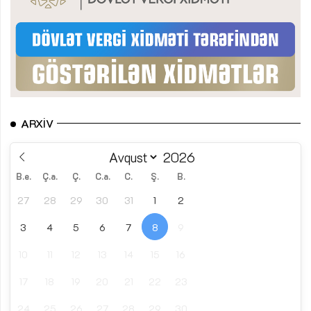
ARXIV
B.e.
Ç.a.
Ç.
C.a.
C.
Ş.
B.
27
28
29
30
31
1
2
3
4
5
6
7
8
9
10
11
12
13
14
15
16
17
18
19
20
21
22
23
24
25
26
27
28
29
30