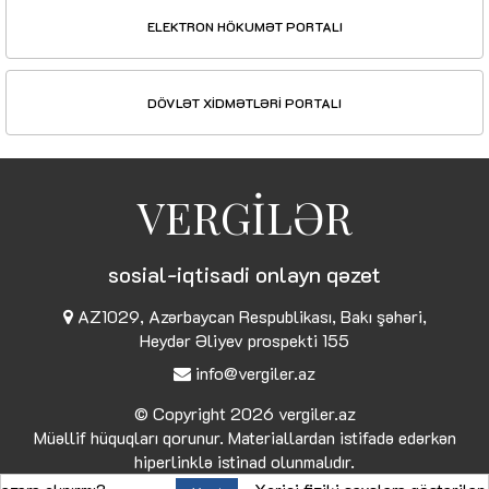
ELEKTRON HÖKUMƏT PORTALI
DÖVLƏT XİDMƏTLƏRİ PORTALI
VERGİLƏR
sosial-iqtisadi onlayn qəzet
AZ1029, Azərbaycan Respublikası, Bakı şəhəri,
Heydər Əliyev prospekti 155
info@vergiler.az
© Copyright 2026
vergiler.az
Müəllif hüquqları qorunur. Materiallardan istifadə edərkən
hiperlinklə istinad olunmalıdır.