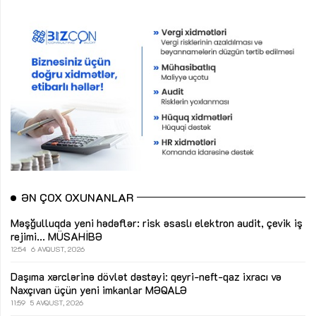
ƏN ÇOX OXUNANLAR
Məşğulluqda yeni hədəflər: risk əsaslı elektron audit, çevik iş
rejimi...
MÜSAHİBƏ
12:54
6 AVQUST, 2026
Daşıma xərclərinə dövlət dəstəyi: qeyri-neft-qaz ixracı və
Naxçıvan üçün yeni imkanlar
MƏQALƏ
11:59
5 AVQUST, 2026