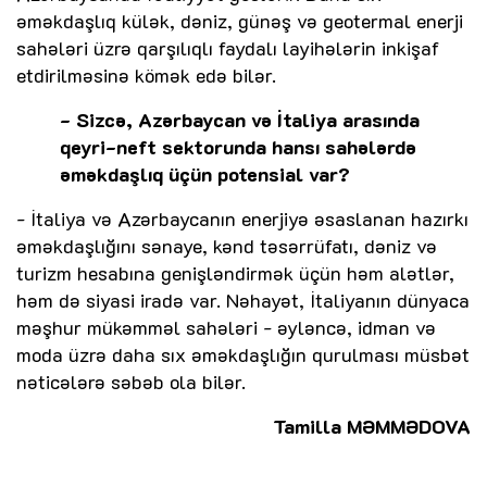
əməkdaşlıq külək, dəniz, günəş və geotermal enerji
sahələri üzrə qarşılıqlı faydalı layihələrin inkişaf
etdirilməsinə kömək edə bilər.
- Sizcə, Azərbaycan və İtaliya arasında
qeyri-neft sektorunda hansı sahələrdə
əməkdaşlıq üçün potensial var?
- İtaliya və Azərbaycanın enerjiyə əsaslanan hazırkı
əməkdaşlığını sənaye, kənd təsərrüfatı, dəniz və
turizm hesabına genişləndirmək üçün həm alətlər,
həm də siyasi iradə var. Nəhayət, İtaliyanın dünyaca
məşhur mükəmməl sahələri - əyləncə, idman və
moda üzrə daha sıx əməkdaşlığın qurulması müsbət
nəticələrə səbəb ola bilər.
Tamilla MƏMMƏDOVA