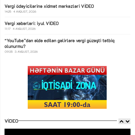
Vergi ödəyicilərinə xidmət mərkəzləri
VİDEO
14:25
4 AVQUST, 2026
Vergi xəbərləri: iyul
VİDEO
11:17
4 AVQUST, 2026
“YouTube”dan əldə edilən gəlirlərə vergi güzəşti tətbiq
olunurmu?
09:35
3 AVQUST, 2026
VIDEO