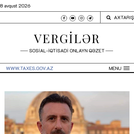
8 avqust 2026
AXTARIŞ
VERGİLƏR
SOSİAL-İQTİSADİ ONLAYN QƏZET
WWW.TAXES.GOV.AZ
MENU