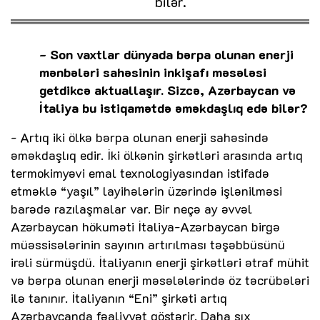
bilər.
- Son vaxtlar dünyada bərpa olunan enerji
mənbələri sahəsinin inkişafı məsələsi
getdikcə aktuallaşır. Sizcə, Azərbaycan və
İtaliya bu istiqamətdə əməkdaşlıq edə bilər?
- Artıq iki ölkə bərpa olunan enerji sahəsində
əməkdaşlıq edir. İki ölkənin şirkətləri arasında artıq
termokimyəvi emal texnologiyasından istifadə
etməklə “yaşıl” layihələrin üzərində işlənilməsi
barədə razılaşmalar var. Bir neçə ay əvvəl
Azərbaycan hökuməti İtaliya-Azərbaycan birgə
müəssisələrinin sayının artırılması təşəbbüsünü
irəli sürmüşdü. İtaliyanın enerji şirkətləri ətraf mühit
və bərpa olunan enerji məsələlərində öz təcrübələri
ilə tanınır. İtaliyanın “Eni” şirkəti artıq
Azərbaycanda fəaliyyət göstərir. Daha sıx