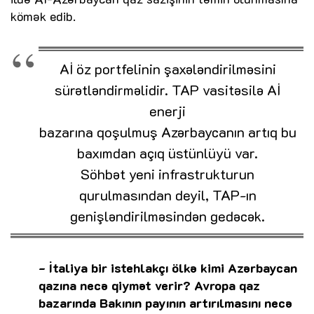
kömək edib.
Aİ öz portfelinin şaxələndirilməsini
sürətləndirməlidir. TAP vasitəsilə Aİ
enerji
bazarına qoşulmuş Azərbaycanın artıq bu
baxımdan açıq üstünlüyü var.
Söhbət yeni infrastrukturun
qurulmasından deyil, TAP-ın
genişləndirilməsindən gedəcək.
- İtaliya bir istehlakçı ölkə kimi Azərbaycan
qazına necə qiymət verir? Avropa qaz
bazarında Bakının payının artırılmasını necə