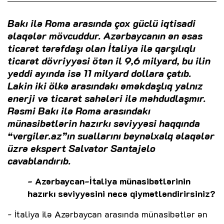
Bakı ilə Roma arasında çox güclü iqtisadi
əlaqələr mövcuddur. Azərbaycanın ən əsas
ticarət tərəfdaşı olan İtaliya ilə qarşılıqlı
ticarət dövriyyəsi ötən il 9,6 milyard, bu ilin
yeddi ayında isə 11 milyard dollara çatıb.
Lakin iki ölkə arasındakı əməkdaşlıq yalnız
enerji və ticarət sahələri ilə məhdudlaşmır.
Rəsmi Bakı ilə Roma arasındakı
münasibətlərin hazırkı səviyyəsi haqqında
“vergiler.az”ın suallarını beynəlxalq əlaqələr
üzrə ekspert Salvator Santajelo
cavablandırıb.
- Azərbaycan-İtaliya münasibətlərinin
hazırkı səviyyəsini necə qiymətləndirirsiniz?
- İtaliya ilə Azərbaycan arasında münasibətlər ən