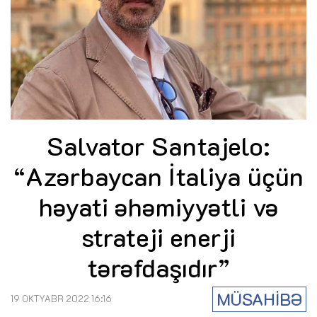
Salvator Santajelo:
“Azərbaycan İtaliya üçün
həyati əhəmiyyətli və
strateji enerji
tərəfdaşıdır”
MÜSAHİBƏ
19 OKTYABR 2022 16:16