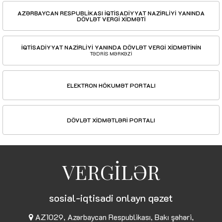
AZƏRBAYCAN RESPUBLİKASI İQTİSADİYYAT NAZİRLİYİ YANINDA
DÖVLƏT VERGİ XİDMƏTİ
İQTİSADİYYAT NAZİRLİYİ YANINDA DÖVLƏT VERGİ XİDMƏTİNİN
TƏDRİS MƏRKƏZİ
ELEKTRON HÖKUMƏT PORTALI
DÖVLƏT XİDMƏTLƏRİ PORTALI
VERGİLƏR
sosial-iqtisadi onlayn qəzet
AZ1029, Azərbaycan Respublikası, Bakı şəhəri,