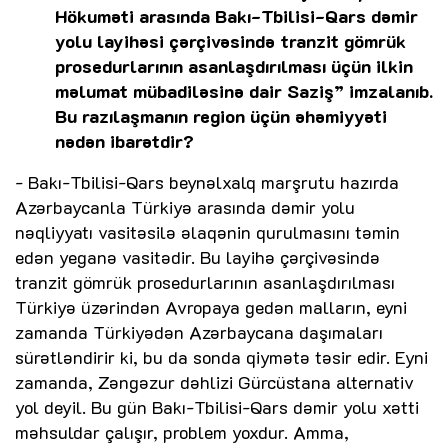
Hökuməti arasında Bakı-Tbilisi-Qars dəmir
yolu layihəsi çərçivəsində tranzit gömrük
prosedurlarının asanlaşdırılması üçün ilkin
məlumat mübadiləsinə dair Saziş” imzalanıb.
Bu razılaşmanın region üçün əhəmiyyəti
nədən ibarətdir?
- Bakı-Tbilisi-Qars beynəlxalq marşrutu hazırda
Azərbaycanla Türkiyə arasında dəmir yolu
nəqliyyatı vasitəsilə əlaqənin qurulmasını təmin
edən yeganə vasitədir. Bu layihə çərçivəsində
tranzit gömrük prosedurlarının asanlaşdırılması
Türkiyə üzərindən Avropaya gedən malların, eyni
zamanda Türkiyədən Azərbaycana daşımaları
sürətləndirir ki, bu da sonda qiymətə təsir edir. Eyni
zamanda, Zəngəzur dəhlizi Gürcüstana alternativ
yol deyil. Bu gün Bakı-Tbilisi-Qars dəmir yolu xətti
məhsuldar çalışır, problem yoxdur. Amma,