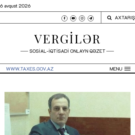
6 avqust 2026
AXTARIŞ
VERGİLƏR
SOSİAL-İQTİSADİ ONLAYN QƏZET
WWW.TAXES.GOV.AZ
MENU