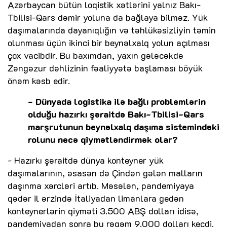
Azərbaycan bütün loqistik xətlərini yalnız Bakı-
Tbilisi-Qars dəmir yoluna da bağlaya bilməz. Yük
daşımalarında dayanıqlığın və təhlükəsizliyin təmin
olunması üçün ikinci bir beynəlxalq yolun açılması
çox vacibdir. Bu baxımdan, yaxın gələcəkdə
Zəngəzur dəhlizinin fəaliyyətə başlaması böyük
önəm kəsb edir.
- Dünyada logistika ilə bağlı problemlərin
olduğu hazırkı şəraitdə Bakı-Tbilisi-Qars
marşrutunun beynəlxalq daşıma sistemindəki
rolunu necə qiymətləndirmək olar?
- Hazırkı şəraitdə dünya konteyner yük
daşımalarının, əsasən də Çindən gələn malların
daşınma xərcləri artıb. Məsələn, pandemiyaya
qədər il ərzində İtaliyadan limanlara gedən
konteynerlərin qiyməti 3.500 ABŞ dolları idisə,
pandemiyadan sonra bu rəqəm 9.000 dolları keçdi.