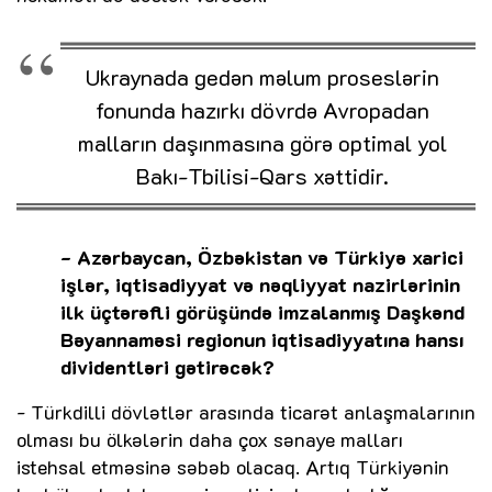
Ukraynada gedən məlum proseslərin
fonunda hazırkı dövrdə Avropadan
malların daşınmasına görə optimal yol
Bakı-Tbilisi-Qars xəttidir.
- Azərbaycan, Özbəkistan və Türkiyə xarici
işlər, iqtisadiyyat və nəqliyyat nazirlərinin
ilk üçtərəfli görüşündə imzalanmış Daşkənd
Bəyannaməsi regionun iqtisadiyyatına hansı
dividentləri gətirəcək?
- Türkdilli dövlətlər arasında ticarət anlaşmalarının
olması bu ölkələrin daha çox sənaye malları
istehsal etməsinə səbəb olacaq. Artıq Türkiyənin