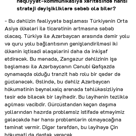
nəqliyyat-kommunikasiya xəritəsində hansı
strateji dəyişikliklərə səbəb ola bilər?
- Bu dəhlizin fəaliyyətə başlaması Türkiyənin Orta
Asiya ölkələri ilə ticarətinin artmasına səbəb
olacaq. Türkiyə ilə Azərbaycan arasında dəmir yolu
və quru yolu bağlantısının genişləndirilməsi iki
ölkənin iqtisadi əlaqələrini daha da inkişaf
etdirəcək. Bu mənada, Zəngəzur dəhlizinin işə
başlaması ilə Azərbaycanın Cənubi Qafqazda
oynamaqda olduğu tranzit hab rolu bir qədər də
güclənəcək. Əslində, bu dəhliz Azərbaycan
hökumətinin beynəlxalq arenada təhlükəsizliyinə
təsir edə biləcək bir layihədir. Bu layihənin tezliklə
açılması vacibdir. Gürcüstandan keçən daşıma
yollarından hazırda problemsiz istifadə etməyimiz
gələcəkdə hər hansı problemlərin olmayacağına
təminat vermir. Digər tərəfdən, bu layihəyə Çin
hökuməti də dəstək verəcək.