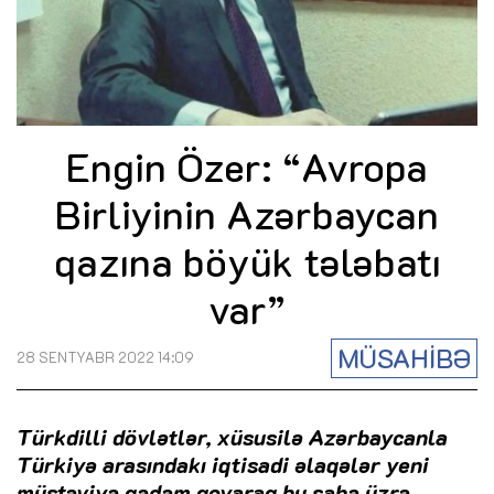
Engin Özer: “Avropa
Birliyinin Azərbaycan
qazına böyük tələbatı
var”
MÜSAHİBƏ
28 SENTYABR 2022 14:09
Türkdilli dövlətlər, xüsusilə Azərbaycanla
Türkiyə arasındakı iqtisadi əlaqələr yeni
müstəviyə qədəm qoyaraq bu sahə üzrə