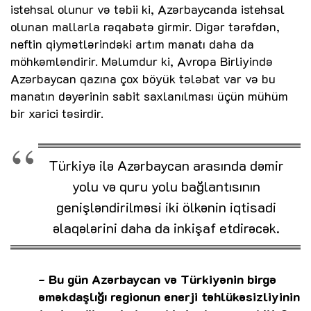
istehsal olunur və təbii ki, Azərbaycanda istehsal
olunan mallarla rəqabətə girmir. Digər tərəfdən,
neftin qiymətlərindəki artım manatı daha da
möhkəmləndirir. Məlumdur ki, Avropa Birliyində
Azərbaycan qazına çox böyük tələbat var və bu
manatın dəyərinin sabit saxlanılması üçün mühüm
bir xarici təsirdir.
Türkiyə ilə Azərbaycan arasında dəmir
yolu və quru yolu bağlantısının
genişləndirilməsi iki ölkənin iqtisadi
əlaqələrini daha da inkişaf etdirəcək.
- Bu gün Azərbaycan və Türkiyənin birgə
əməkdaşlığı regionun enerji təhlükəsizliyinin