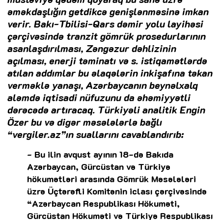
əməkdaşlığın getdikcə genişlənməsinə imkan
verir. Bakı-Tbilisi-Qars dəmir yolu layihəsi
çərçivəsində tranzit gömrük prosedurlarının
asanlaşdırılması, Zəngəzur dəhlizinin
açılması, enerji təminatı və s. istiqamətlərdə
atılan addımlar bu əlaqələrin inkişafına təkan
verməklə yanaşı, Azərbaycanın beynəlxalq
aləmdə iqtisadi nüfuzunu da əhəmiyyətli
dərəcədə artıracaq. Türkiyəli analitik Engin
Özer bu və digər məsələlərlə bağlı
“vergiler.az”ın suallarını cavablandırıb:
- Bu ilin avqust ayının 18-də Bakıda
Azərbaycan, Gürcüstan və Türkiyə
hökumətləri arasında Gömrük Məsələləri
üzrə Üçtərəfli Komitənin iclası çərçivəsində
“Azərbaycan Respublikası Hökuməti,
Gürcüstan Hökuməti və Türkiyə Respublikası