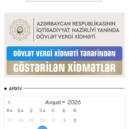
ARXIV
B.e.
Ç.a.
Ç.
C.a.
C.
Ş.
B.
27
28
29
30
31
1
2