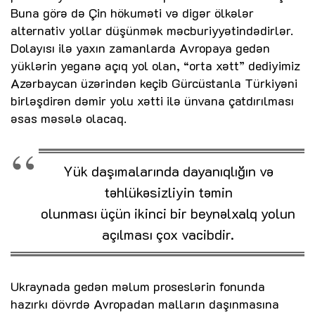
Buna görə də Çin hökuməti və digər ölkələr
alternativ yollar düşünmək məcburiyyətindədirlər.
Dolayısı ilə yaxın zamanlarda Avropaya gedən
yüklərin yeganə açıq yol olan, “orta xətt” dediyimiz
Azərbaycan üzərindən keçib Gürcüstanla Türkiyəni
birləşdirən dəmir yolu xətti ilə ünvana çatdırılması
əsas məsələ olacaq.
Yük daşımalarında dayanıqlığın və
təhlükəsizliyin təmin
olunması üçün ikinci bir beynəlxalq yolun
açılması çox vacibdir.
Ukraynada gedən məlum proseslərin fonunda
hazırkı dövrdə Avropadan malların daşınmasına