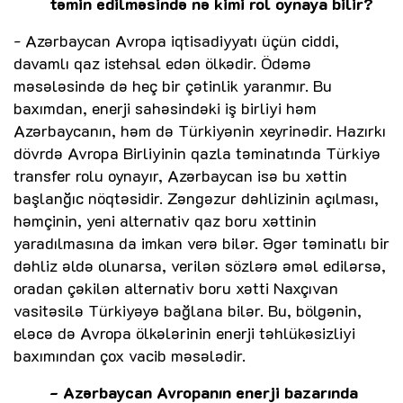
təmin edilməsində nə kimi rol oynaya bilir?
- Azərbaycan Avropa iqtisadiyyatı üçün ciddi,
davamlı qaz istehsal edən ölkədir. Ödəmə
məsələsində də heç bir çətinlik yaranmır. Bu
baxımdan, enerji sahəsindəki iş birliyi həm
Azərbaycanın, həm də Türkiyənin xeyrinədir. Hazırkı
dövrdə Avropa Birliyinin qazla təminatında Türkiyə
transfer rolu oynayır, Azərbaycan isə bu xəttin
başlanğıc nöqtəsidir. Zəngəzur dəhlizinin açılması,
həmçinin, yeni alternativ qaz boru xəttinin
yaradılmasına da imkan verə bilər. Əgər təminatlı bir
dəhliz əldə olunarsa, verilən sözlərə əməl edilərsə,
oradan çəkilən alternativ boru xətti Naxçıvan
vasitəsilə Türkiyəyə bağlana bilər. Bu, bölgənin,
eləcə də Avropa ölkələrinin enerji təhlükəsizliyi
baxımından çox vacib məsələdir.
- Azərbaycan Avropanın enerji bazarında