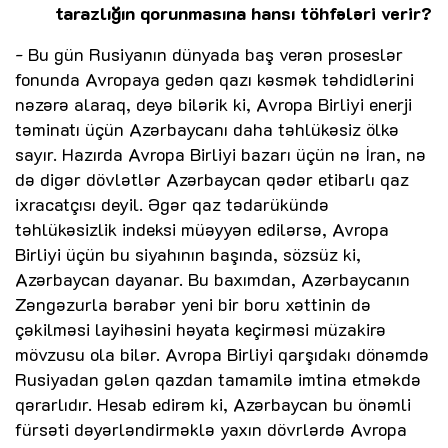
tarazlığın qorunmasına hansı töhfələri verir?
- Bu gün Rusiyanın dünyada baş verən proseslər
fonunda Avropaya gedən qazı kəsmək təhdidlərini
nəzərə alaraq, deyə bilərik ki, Avropa Birliyi enerji
təminatı üçün Azərbaycanı daha təhlükəsiz ölkə
sayır. Hazırda Avropa Birliyi bazarı üçün nə İran, nə
də digər dövlətlər Azərbaycan qədər etibarlı qaz
ixracatçısı deyil. Əgər qaz tədarükündə
təhlükəsizlik indeksi müəyyən edilərsə, Avropa
Birliyi üçün bu siyahının başında, sözsüz ki,
Azərbaycan dayanar. Bu baxımdan, Azərbaycanın
Zəngəzurla bərabər yeni bir boru xəttinin də
çəkilməsi layihəsini həyata keçirməsi müzakirə
mövzusu ola bilər. Avropa Birliyi qarşıdakı dönəmdə
Rusiyadan gələn qazdan tamamilə imtina etməkdə
qərarlıdır. Hesab edirəm ki, Azərbaycan bu önəmli
fürsəti dəyərləndirməklə yaxın dövrlərdə Avropa