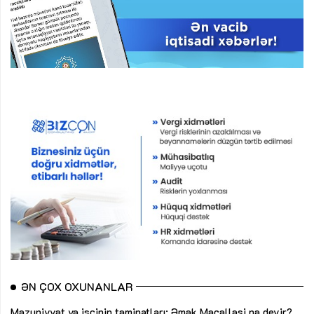
ƏN ÇOX OXUNANLAR
Məzuniyyət və işçinin təminatları: Əmək Məcəlləsi nə deyir?