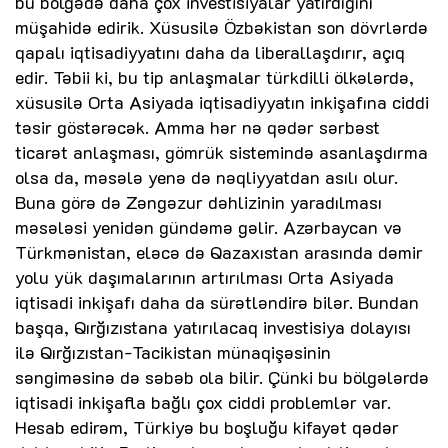
bu bölgədə daha çox investisiyalar yatırdığını
müşahidə edirik. Xüsusilə Özbəkistan son dövrlərdə
qapalı iqtisadiyyatını daha da liberallaşdırır, açıq
edir. Təbii ki, bu tip anlaşmalar türkdilli ölkələrdə,
xüsusilə Orta Asiyada iqtisadiyyatın inkişafına ciddi
təsir göstərəcək. Amma hər nə qədər sərbəst
ticarət anlaşması, gömrük sistemində asanlaşdırma
olsa da, məsələ yenə də nəqliyyatdan asılı olur.
Buna görə də Zəngəzur dəhlizinin yaradılması
məsələsi yenidən gündəmə gəlir. Azərbaycan və
Türkmənistan, eləcə də Qazaxıstan arasında dəmir
yolu yük daşımalarının artırılması Orta Asiyada
iqtisadi inkişafı daha da sürətləndirə bilər. Bundan
başqa, Qırğızıstana yatırılacaq investisiya dolayısı
ilə Qırğızıstan-Tacikistan münaqişəsinin
səngiməsinə də səbəb ola bilir. Çünki bu bölgələrdə
iqtisadi inkişafla bağlı çox ciddi problemlər var.
Hesab edirəm, Türkiyə bu boşluğu kifayət qədər