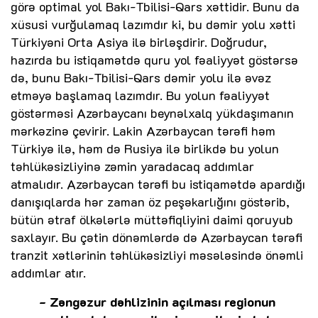
görə optimal yol Bakı-Tbilisi-Qars xəttidir. Bunu da
xüsusi vurğulamaq lazımdır ki, bu dəmir yolu xətti
Türkiyəni Orta Asiya ilə birləşdirir. Doğrudur,
hazırda bu istiqamətdə quru yol fəaliyyət göstərsə
də, bunu Bakı-Tbilisi-Qars dəmir yolu ilə əvəz
etməyə başlamaq lazımdır. Bu yolun fəaliyyət
göstərməsi Azərbaycanı beynəlxalq yükdaşımanın
mərkəzinə çevirir. Lakin Azərbaycan tərəfi həm
Türkiyə ilə, həm də Rusiya ilə birlikdə bu yolun
təhlükəsizliyinə zəmin yaradacaq addımlar
atmalıdır. Azərbaycan tərəfi bu istiqamətdə apardığı
danışıqlarda hər zaman öz peşəkarlığını göstərib,
bütün ətraf ölkələrlə müttəfiqliyini daimi qoruyub
saxlayır. Bu çətin dönəmlərdə də Azərbaycan tərəfi
tranzit xətlərinin təhlükəsizliyi məsələsində önəmli
addımlar atır.
- Zəngəzur dəhlizinin açılması regionun