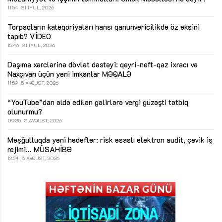
11:54
31 İYUL, 2026
Torpaqların kateqoriyaları hansı qanunvericilikdə öz əksini
tapıb?
VİDEO
15:46
31 İYUL, 2026
Daşıma xərclərinə dövlət dəstəyi: qeyri-neft-qaz ixracı və
Naxçıvan üçün yeni imkanlar
MƏQALƏ
11:59
5 AVQUST, 2026
“YouTube”dan əldə edilən gəlirlərə vergi güzəşti tətbiq
olunurmu?
09:35
3 AVQUST, 2026
Məşğulluqda yeni hədəflər: risk əsaslı elektron audit, çevik iş
rejimi...
MÜSAHİBƏ
12:54
6 AVQUST, 2026