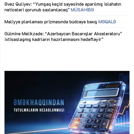
Əvəz Quliyev: “Yumşaq keçid sayəsində aparılmış islahatın
nəticələri qorunub saxlanılacaq”
MÜSAHİBƏ
Ay
ya
M
Maliyyə planlaması prizmasında büdcəyə baxış
MƏQALƏ
Az
Gülminə Məlikzadə: “Azərbaycan Bacarıqlar Akseleratoru”
ke
ixtisaslaşmış kadrların hazırlanmasını hədəfləyir”
Ay
su