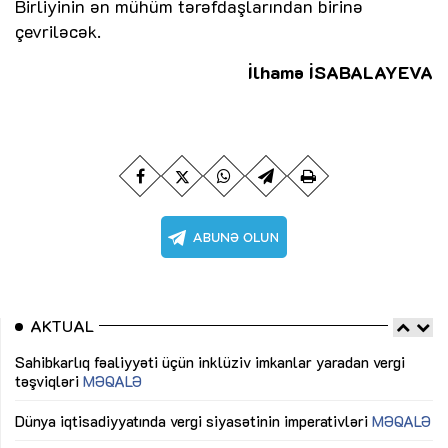
Birliyinin ən mühüm tərəfdaşlarından birinə
çevriləcək.
İlhamə İSABALAYEVA
AKTUAL
Sahibkarlıq fəaliyyəti üçün inklüziv imkanlar yaradan vergi
“D
təşviqləri
MƏQALƏ
fə
lıq
Dünya iqtisadiyyatında vergi siyasətinin imperativləri
MƏQALƏ
Ni
mü