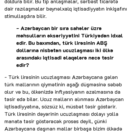
doldura bilir. Bu tip anlaşmalar, sərbəst ticarətə
dair razılaşmalar beynəlxalq iqtisadiyyatın inkişafını
stimullaşdıra bilir.
- Azərbaycan bir sıra sahələr üzrə
məhsulların əksəriyyətini Türkiyədən idxal
edir. Bu baxımdan, türk lirəsinin ABŞ
dollarına nisbətən ucuzlaşması iki ölkə
arasındakı iqtisadi əlaqələrə necə təsir
edir?
- Türk lirəsinin ucuzlaşması Azərbaycana gələn
türk mallarının qiymətinin aşağı düşməsinə səbəb
olur və bu, ölkənizdə inflyasiyanın azalmasına da
təsir edə bilər. Ucuz malların alınması Azərbaycan
iqtisadiyyatına, sözsüz ki, müsbət təsir göstərir.
Türk lirəsinin dəyərinin ucuzlaşması dolayı yolla
manata təsir göstərəcək proses deyil, çünki
Azərbaycana daşınan mallar birbaşa bizim ölkədə