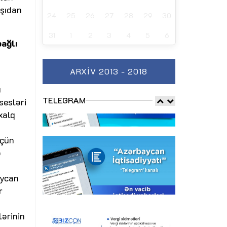
rşıdan
24
25
26
27
28
29
30
31
1
2
3
4
5
6
bağlı
ARXIV 2013 - 2018
u
TELEGRAM
sesləri
xalq
üçün
ə
aycan
r
lərinin