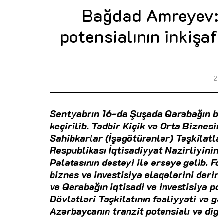
Bağdad Amreyev: “
potensialının inkişa
2
Sentyabrın 16-da Şuşada Qarabağın b
keçirilib. Tədbir Kiçik və Orta Biznes
Sahibkarlar (İşəgötürənlər) Təşkilatl
Respublikası İqtisadiyyat Nazirliyini
Palatasının dəstəyi ilə ərsəyə gəlib. 
biznes və investisiya əlaqələrini dər
və Qarabağın iqtisadi və investisiya p
Dövlətləri Təşkilatının fəaliyyəti və 
Azərbaycanın tranzit potensialı və d