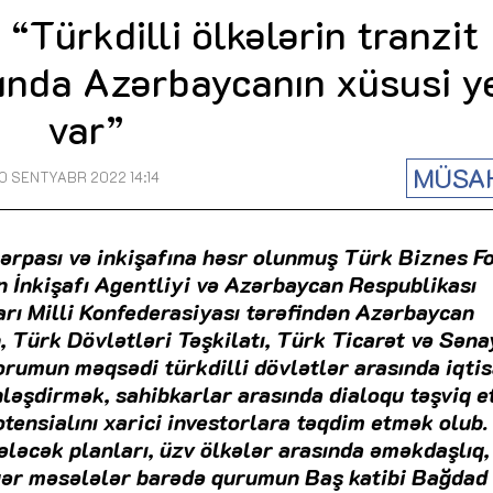
Türkdilli ölkələrin tranzit
fında Azərbaycanın xüsusi y
var”
MÜSA
0 SENTYABR 2022 14:14
ərpası və inkişafına həsr olunmuş Türk Biznes 
in İnkişafı Agentliyi və Azərbaycan Respublikası
arı Milli Konfederasiyası tərəfindən Azərbaycan
n, Türk Dövlətləri Təşkilatı, Türk Ticarət və Səna
Forumun məqsədi türkdilli dövlətlər arasında iqtis
inləşdirmək, sahibkarlar arasında dialoqu təşviq 
otensialını xarici investorlara təqdim etmək olub
gələcək planları, üzv ölkələr arasında əməkdaşlıq,
igər məsələlər barədə qurumun Baş katibi Bağdad