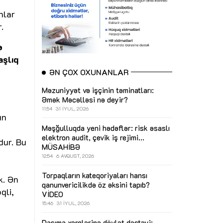
nlar
.
ə
aşlıq
ƏN ÇOX OXUNANLAR
Məzuniyyət və işçinin təminatları:
Əmək Məcəlləsi nə deyir?
11:54
31 İYUL, 2026
ın
Məşğulluqda yeni hədəflər: risk əsaslı
n
elektron audit, çevik iş rejimi...
dur. Bu
MÜSAHİBƏ
12:54
6 AVQUST, 2026
Torpaqların kateqoriyaları hansı
k. Ən
qanunvericilikdə öz əksini tapıb?
qli,
VİDEO
15:46
31 İYUL, 2026
Daşıma xərclərinə dövlət dəstəyi: