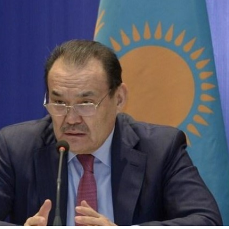
Dünya iqtisadiyyatında vergi
Nicat İmanov: "Vergi qanunv
siyasətinin imperativləri
MƏQALƏ
dəyişikliklər sahibkarlıq m
yaxşılaşdırılmasına xidmət 
MÜSAHİBƏ
Əvəz Quliyev: “Yumşaq keçid
sayəsində aparılmış islahatın nəticələri
qorunub saxlanılacaq”
MÜSAHİBƏ
Aytən Kərimova: “Məqsədi
inklüziv iş mühiti yaratmaq
öyrənən komanda formalaş
Maliyyə planlaması prizmasında
MÜSAHİBƏ
büdcəyə baxış
MƏQALƏ
Azərbaycanda dövlət-özəl 
Gülminə Məlikzadə: “Azərbaycan
çərçivəsində həyata keçirilə
Bacarıqlar Akseleratoru” ixtisaslaşmış
layihə
VİDEO
kadrların hazırlanmasını hədəfləyir”
Aydın Hüseynov: “Əsrin mü
Azərbaycanın iqtisadi suve
təmin edən əsas dayaqlard
MÜSAHİBƏ