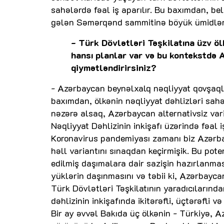
sahələrdə fəal iş aparılır. Bu baxımdan, b
gələn Səmərqənd sammitinə böyük ümidlərlə
- Türk Dövlətləri Təşkilatına üzv ölk
hansı planlar var və bu kontekstdə A
qiymətləndirirsiniz?
- Azərbaycan beynəlxalq nəqliyyat qovşaqla
baxımdan, ölkənin nəqliyyat dəhlizləri sah
nəzərə alsaq, Azərbaycan alternativsiz var
Nəqliyyat Dəhlizinin inkişafı üzərində fəal i
Koronavirus pandemiyası zamanı biz Azərb
həll variantını sınaqdan keçirmişik. Bu pot
edilmiş daşımalara dair sazişin hazırlanmas
yüklərin daşınmasını və təbii ki, Azərbayc
Türk Dövlətləri Təşkilatının yaradıcılarından
dəhlizinin inkişafında ikitərəfli, üçtərəfli və
Bir ay əvvəl Bakıda üç ölkənin - Türkiyə, A