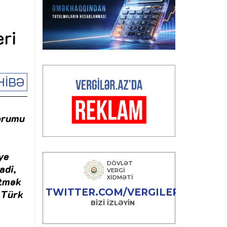
eri
HİBƏ
Forumu
ye
adi,
etmək
. Türk