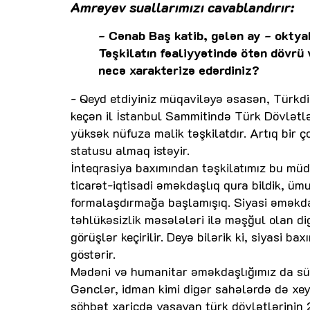
Amreyev suallarımızı cavablandırır:
- Cənab Baş katib, gələn ay - oktyab
Təşkilatın fəaliyyətində ötən dövrü 
necə xarakterizə edərdiniz?
- Qeyd etdiyiniz müqaviləyə əsasən, Türkdil
keçən il İstanbul Sammitində Türk Dövlətlə
yüksək nüfuza malik təşkilatdır. Artıq bir 
statusu almaq istəyir.
İnteqrasiya baxımından təşkilatımız bu müd
ticarət-iqtisadi əməkdaşlıq qura bildik, ümu
formalaşdırmağa başlamışıq. Siyasi əməkdaşl
təhlükəsizlik məsələləri ilə məşğul olan di
görüşlər keçirilir. Deyə bilərik ki, siyasi b
göstərir.
Mədəni və humanitar əməkdaşlığımız da sürətl
Gənclər, idman kimi digər sahələrdə də xeyli
söhbət xaricdə yaşayan türk dövlətlərinin 