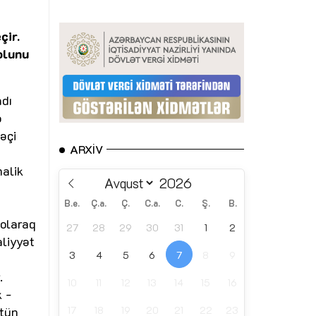
çir.
olunu
adı
ə
əçi
ARXIV
malik
B.e.
Ç.a.
Ç.
C.a.
C.
Ş.
B.
 olaraq
27
28
29
30
31
1
2
aliyyət
3
4
5
6
7
8
9
.
10
11
12
13
14
15
16
k -
17
18
19
20
21
22
23
ütün