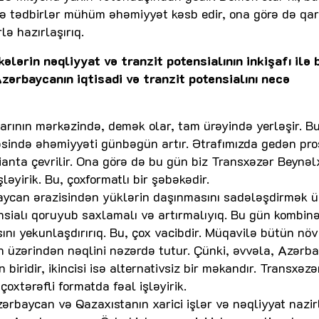
elə tədbirlər mühüm əhəmiyyət kəsb edir, ona görə də qa
 hazırlaşırıq.
ələrin nəqliyyat və tranzit potensialının inkişafı ilə 
zərbaycanın iqtisadi və tranzit potensialını necə
rının mərkəzində, demək olar, tam ürəyində yerləşir. B
əsində əhəmiyyəti günbəgün artır. Ətrafımızda gedən pro
ianta çevrilir. Ona görə də bu gün biz Transxəzər Beynəl
şləyirik. Bu, çoxformatlı bir şəbəkədir.
aycan ərazisindən yüklərin daşınmasını sadələşdirmək 
ensialı qoruyub saxlamalı və artırmalıyıq. Bu gün kombin
ını yekunlaşdırırıq. Bu, çox vacibdir. Müqavilə bütün növ
an üzərindən nəqlini nəzərdə tutur. Çünki, əvvəla, Azərb
 biridir, ikincisi isə alternativsiz bir məkandır. Transxəzə
 çoxtərəfli formatda fəal işləyirik.
zərbaycan və Qazaxıstanın xarici işlər və nəqliyyat nazir