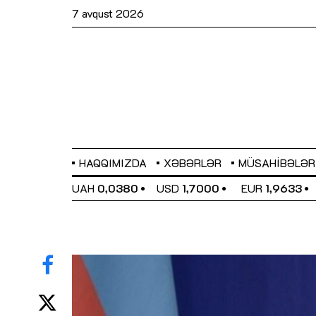
7 avqust 2026
HAQQIMIZDA
XƏBƏRLƏR
MÜSAHIBƏLƏR
EL
0,6486
UAH
0,0380
USD
1,7000
EUR
1,9633