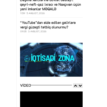
qeyri-neft-qaz ixracı və Naxçıvan üçün
yeni imkanlar
MƏQALƏ
11:59
5 AVQUST, 2026
“YouTube”dan əldə edilən gəlirlərə
vergi güzəşti tətbiq olunurmu?
09:35
3 AVQUST, 2026
VIDEO