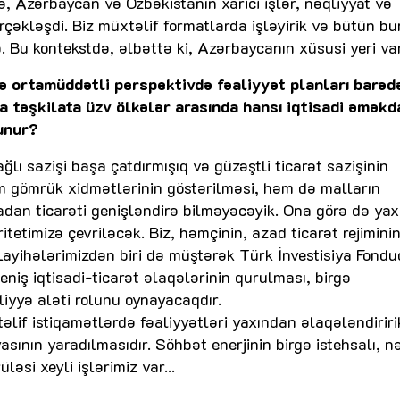
, Azərbaycan və Özbəkistanın xarici işlər, nəqliyyat və
erçəkləşdi. Biz müxtəlif formatlarda işləyirik və bütün bu
b. Bu kontekstdə, əlbəttə ki, Azərbaycanın xüsusi yeri var
və ortamüddətli perspektivdə fəaliyyət planları barəd
a təşkilata üzv ölkələr arasında hansı iqtisadi əməkd
unur?
ğlı sazişi başa çatdırmışıq və güzəştli ticarət sazişinin
əm gömrük xidmətlərinin göstərilməsi, həm də malların
dan ticarəti genişləndirə bilməyəcəyik. Ona görə də yax
itetimizə çevriləcək. Biz, həmçinin, azad ticarət rejimini
 Layihələrimizdən biri də müştərək Türk İnvestisiya Fondu
eniş iqtisadi-ticarət əlaqələrinin qurulması, birgə
yyə aləti rolunu oynayacaqdır.
lif istiqamətlərdə fəaliyyətləri yaxından əlaqələndiriri
asının yaradılmasıdır. Söhbət enerjinin birgə istehsalı, nə
ləsi xeyli işlərimiz var...