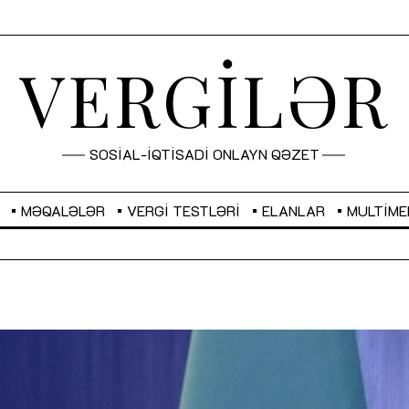
VERGİLƏR
SOSİAL-İQTİSADİ ONLAYN QƏZET
MƏQALƏLƏR
VERGI TESTLƏRI
ELANLAR
MULTIME
GBP
2,2882
RUB
2,1023
Sahibkarlıq fəaliyyəti üçün inklüziv
“Düzgün kommunikasiyanın
imkanlar yaradan vergi təşviqləri
real iş və sistemli fəaliyyə
MƏQALƏ
MÜSAHİBƏ