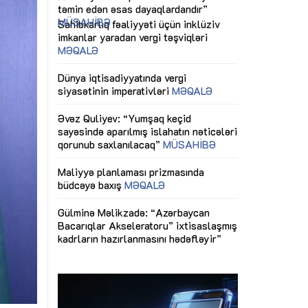
ericiliyinə
Dünya iqtisadiyyatında vergi
Nicat İmanov: "
ühitinin
siyasətinin imperativləri
MƏQALƏ
dəyişikliklər s
edir"
yaxşılaşdırılma
MÜSAHİBƏ
Əvəz Quliyev: “Yumşaq keçid
sayəsində aparılmış islahatın nəticələri
miz daha
qorunub saxlanılacaq”
MÜSAHİBƏ
Aytən Kərimov
, çevik və
inklüziv iş müh
dırmaqdır”
öyrənən komand
Maliyyə planlaması prizmasında
MÜSAHİBƏ
büdcəyə baxış
MƏQALƏ
tərəfdaşlığı
Azərbaycanda d
Gülminə Məlikzadə: “Azərbaycan
n ilk pilot
çərçivəsində hə
Bacarıqlar Akseleratoru” ixtisaslaşmış
layihə
VİDEO
kadrların hazırlanmasını hədəfləyir”
qaviləsi”
Aydın Hüseynov
renliyini
Azərbaycanın iq
andır”
təmin edən əsa
MÜSAHİBƏ