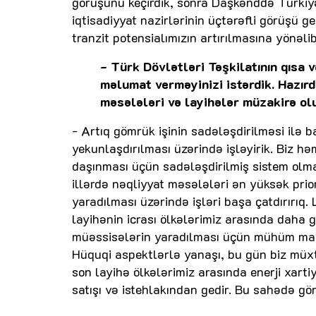
görüşünü keçirdik, sonra Daşkənddə Türkiyə
iqtisadiyyat nazirlərinin üçtərəfli görüşü g
tranzit potensialımızın artırılmasına yönəli
- Türk Dövlətləri Təşkilatının qısa 
məlumat verməyinizi istərdik. Hazırd
məsələləri və layihələr müzakirə ol
- Artıq gömrük işinin sadələşdirilməsi ilə ba
yekunlaşdırılması üzərində işləyirik. Biz h
daşınması üçün sadələşdirilmiş sistem olma
illərdə nəqliyyat məsələləri ən yüksək prior
yaradılması üzərində işləri başa çatdırırıq.
layihənin icrası ölkələrimiz arasında daha g
müəssisələrin yaradılması üçün mühüm mali
Hüquqi aspektlərlə yanaşı, bu gün biz müxtə
son layihə ölkələrimiz arasında enerji xartiy
satışı və istehlakından gedir. Bu sahədə görü