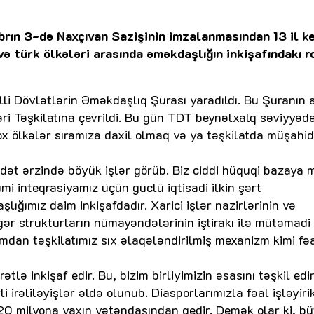
rın 3-də Naxçıvan Sazişinin imzalanmasından 13 il ke
və türk ölkələri arasında əməkdaşlığın inkişafındakı r
li Dövlətlərin Əməkdaşlıq Şurası yaradıldı. Bu Şuranın 
ri Təşkilatına çevrildi. Bu gün TDT beynəlxalq səviyyəd
çox ölkələr sıramıza daxil olmaq və ya təşkilatda müşahid
dət ərzində böyük işlər görüb. Biz ciddi hüquqi bazaya 
mi inteqrasiyamız üçün güclü iqtisadi ilkin şərt
ığımız daim inkişafdadır. Xarici işlər nazirlərinin və
gər strukturların nümayəndələrinin iştirakı ilə mütəmadi
axımdan təşkilatımız sıx əlaqələndirilmiş mexanizm kimi fə
ə inkişaf edir. Bu, bizim birliyimizin əsasını təşkil edir
 irəliləyişlər əldə olunub. Diasporlarımızla fəal işləyiri
20 milyona yaxın vətəndaşından gedir. Demək olar ki, b