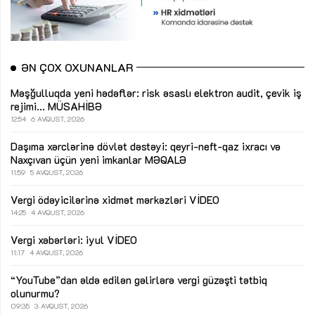
ƏN ÇOX OXUNANLAR
Məşğulluqda yeni hədəflər: risk əsaslı elektron audit, çevik iş
rejimi...
MÜSAHİBƏ
12:54
6 AVQUST, 2026
Daşıma xərclərinə dövlət dəstəyi: qeyri-neft-qaz ixracı və
Naxçıvan üçün yeni imkanlar
MƏQALƏ
11:59
5 AVQUST, 2026
Vergi ödəyicilərinə xidmət mərkəzləri
VİDEO
14:25
4 AVQUST, 2026
Vergi xəbərləri: iyul
VİDEO
11:17
4 AVQUST, 2026
“YouTube”dan əldə edilən gəlirlərə vergi güzəşti tətbiq
olunurmu?
09:35
3 AVQUST, 2026