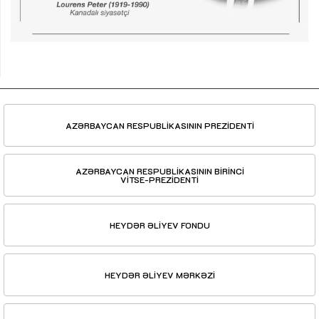
AZƏRBAYCAN RESPUBLİKASININ PREZİDENTİ
AZƏRBAYCAN RESPUBLİKASININ BİRİNCİ
VİTSE-PREZİDENTİ
HEYDƏR ƏLİYEV FONDU
HEYDƏR ƏLİYEV MƏRKƏZİ