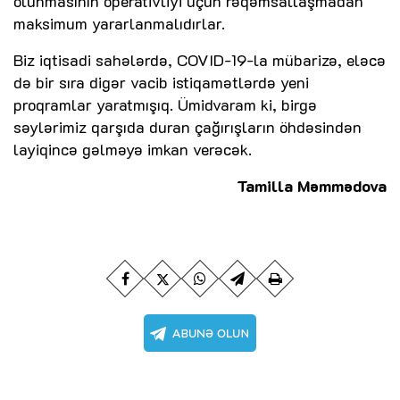
olunmasının operativliyi üçün rəqəmsallaşmadan
maksimum yararlanmalıdırlar.
Biz iqtisadi sahələrdə, COVID-19-la mübarizə, eləcə
də bir sıra digər vacib istiqamətlərdə yeni
proqramlar yaratmışıq. Ümidvaram ki, birgə
səylərimiz qarşıda duran çağırışların öhdəsindən
layiqincə gəlməyə imkan verəcək.
Tamilla Məmmədova