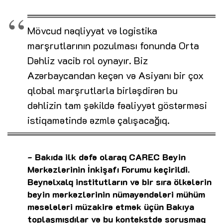
Mövcud nəqliyyat və logistika
marşrutlarının pozulması fonunda Orta
Dəhliz vacib rol oynayır. Biz
Azərbaycandan keçən və Asiyanı bir çox
qlobal marşrutlarla birləşdirən bu
dəhlizin tam şəkildə fəaliyyət göstərməsi
istiqamətində əzmlə çalışacağıq.
- Bakıda ilk dəfə olaraq CAREC Beyin
Mərkəzlərinin İnkişafı Forumu keçirildi.
Beynəlxalq institutların və bir sıra ölkələrin
beyin mərkəzlərinin nümayəndələri mühüm
məsələləri müzakirə etmək üçün Bakıya
toplaşmışdılar və bu kontekstdə soruşmaq