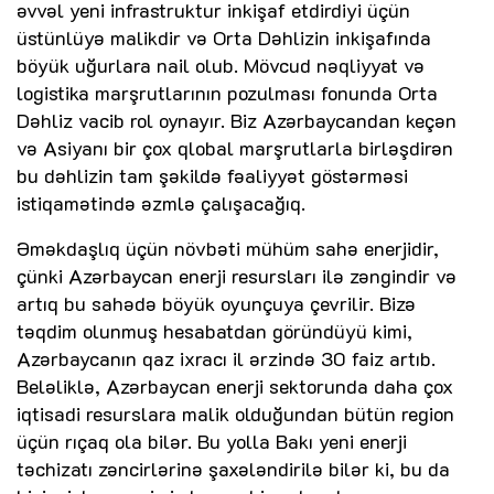
əvvəl yeni infrastruktur inkişaf etdirdiyi üçün
üstünlüyə malikdir və Orta Dəhlizin inkişafında
böyük uğurlara nail olub. Mövcud nəqliyyat və
logistika marşrutlarının pozulması fonunda Orta
Dəhliz vacib rol oynayır. Biz Azərbaycandan keçən
və Asiyanı bir çox qlobal marşrutlarla birləşdirən
bu dəhlizin tam şəkildə fəaliyyət göstərməsi
istiqamətində əzmlə çalışacağıq.
Əməkdaşlıq üçün növbəti mühüm sahə enerjidir,
çünki Azərbaycan enerji resursları ilə zəngindir və
artıq bu sahədə böyük oyunçuya çevrilir. Bizə
təqdim olunmuş hesabatdan göründüyü kimi,
Azərbaycanın qaz ixracı il ərzində 30 faiz artıb.
Beləliklə, Azərbaycan enerji sektorunda daha çox
iqtisadi resurslara malik olduğundan bütün region
üçün rıçaq ola bilər. Bu yolla Bakı yeni enerji
təchizatı zəncirlərinə şaxələndirilə bilər ki, bu da