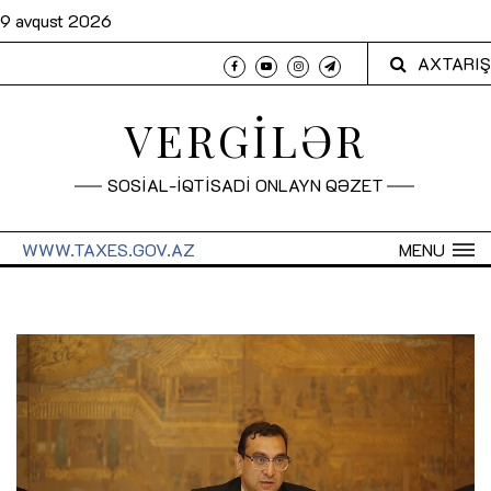
9 avqust 2026
AXTARIŞ
VERGİLƏR
SOSİAL-İQTİSADİ ONLAYN QƏZET
WWW.TAXES.GOV.AZ
MENU