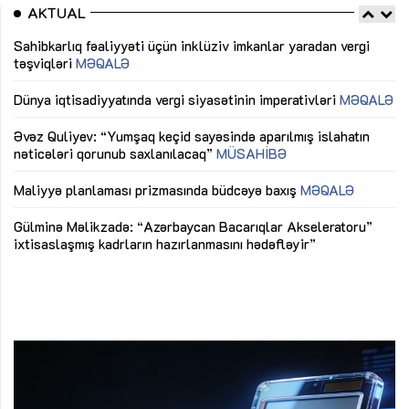
AKTUAL
Sahibkarlıq fəaliyyəti üçün inklüziv imkanlar yaradan vergi
“D
təşviqləri
MƏQALƏ
fə
lıq
Dünya iqtisadiyyatında vergi siyasətinin imperativləri
MƏQALƏ
Ni
mü
Əvəz Quliyev: “Yumşaq keçid sayəsində aparılmış islahatın
nəticələri qorunub saxlanılacaq”
MÜSAHİBƏ
Ay
ya
M
Maliyyə planlaması prizmasında büdcəyə baxış
MƏQALƏ
Az
Gülminə Məlikzadə: “Azərbaycan Bacarıqlar Akseleratoru”
ke
ixtisaslaşmış kadrların hazırlanmasını hədəfləyir”
Ay
su