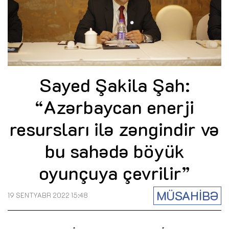
Sayed Şakila Şah:
“Azərbaycan enerji
resursları ilə zəngindir və
bu sahədə böyük
oyunçuya çevrilir”
MÜSAHİBƏ
19 SENTYABR 2022 15:48