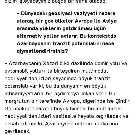
bizim işləyəcəyimiz başqa bir sahə olacaq.
- Dünyadakı geosiyasi vəziyyəti nəzərə
alaraq, bir çox ölkələr Avropa ilə Asiya
arasında yüklərin çatdırılması üçün
alternativ yollar axtarır. Bu kontekstdə
Azərbaycanın tranzit potensialını necə
qiymətləndirirsiniz?
- Azərbaycanın Xəzəri ölkə daxilində dəmir yolu və
avtomobil yolları ilə birləşdirən multimodal
nəqliyyat dəhlizləri sayəsində böyük tranzit
potensialı var ki, bu da dünyanın ən böyük
iqtisadiyyatlarını birləşdirməyə imkan verir. Bu
marşrutun bir tərəfində Avropa, digərində isə Çindir.
Gələcəkdə ticarətin böyük hissəsi bu multimodal
nəqliyyat dəhlizləri vasitəsilə həyata keçiriləcək və
hesab edirəm ki, Azərbaycan onların mərkəzinə
çevriləcək.