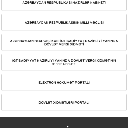
AZƏRBAYCAN RESPUBLİKASI NAZİRLƏR KABİNETİ
AZƏRBAYCAN RESPUBLİKASININ MİLLİ MƏCLİSİ
AZƏRBAYCAN RESPUBLİKASI İQTİSADİYYAT NAZİRLİYİ YANINDA
DÖVLƏT VERGİ XİDMƏTİ
İQTİSADİYYAT NAZİRLİYİ YANINDA DÖVLƏT VERGİ XİDMƏTİNİN
TƏDRİS MƏRKƏZİ
ELEKTRON HÖKUMƏT PORTALI
DÖVLƏT XİDMƏTLƏRİ PORTALI