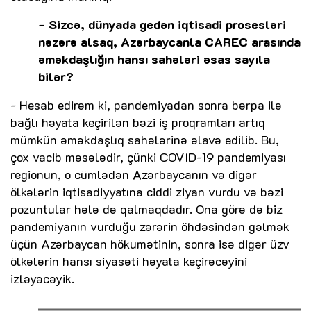
- Sizcə, dünyada gedən iqtisadi prosesləri
nəzərə alsaq, Azərbaycanla CAREC arasında
əməkdaşlığın hansı sahələri əsas sayıla
bilər?
- Hesab edirəm ki, pandemiyadan sonra bərpa ilə
bağlı həyata keçirilən bəzi iş proqramları artıq
mümkün əməkdaşlıq sahələrinə əlavə edilib. Bu,
çox vacib məsələdir, çünki COVID-19 pandemiyası
regionun, o cümlədən Azərbaycanın və digər
ölkələrin iqtisadiyyatına ciddi ziyan vurdu və bəzi
pozuntular hələ də qalmaqdadır. Ona görə də biz
pandemiyanın vurduğu zərərin öhdəsindən gəlmək
üçün Azərbaycan hökumətinin, sonra isə digər üzv
ölkələrin hansı siyasəti həyata keçirəcəyini
izləyəcəyik.