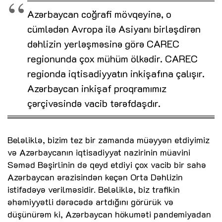
Azərbaycan coğrafi mövqeyinə, o
cümlədən Avropa ilə Asiyanı birləşdirən
dəhlizin yerləşməsinə görə CAREC
regionunda çox mühüm ölkədir. CAREC
regionda iqtisadiyyatın inkişafına çalışır.
Azərbaycan inkişaf proqramımız
çərçivəsində vacib tərəfdaşdır.
Beləliklə, bizim tez bir zamanda müəyyən etdiyimiz
və Azərbaycanın iqtisadiyyat nazirinin müavini
Səməd Bəşirlinin də qeyd etdiyi çox vacib bir sahə
Azərbaycan ərazisindən keçən Orta Dəhlizin
istifadəyə verilməsidir. Beləliklə, biz trafikin
əhəmiyyətli dərəcədə artdığını görürük və
düşünürəm ki, Azərbaycan hökuməti pandemiyadan