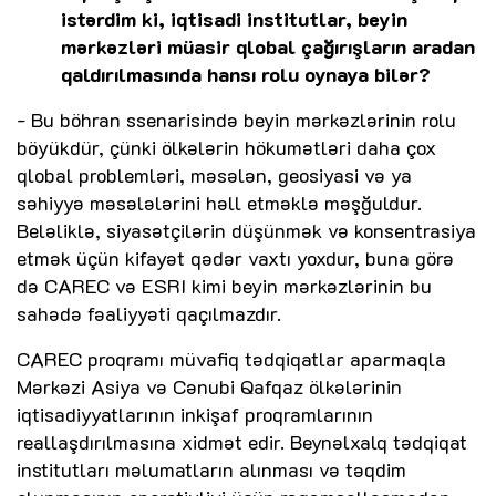
istərdim ki, iqtisadi institutlar, beyin
mərkəzləri müasir qlobal çağırışların aradan
qaldırılmasında hansı rolu oynaya bilər?
- Bu böhran ssenarisində beyin mərkəzlərinin rolu
böyükdür, çünki ölkələrin hökumətləri daha çox
qlobal problemləri, məsələn, geosiyasi və ya
səhiyyə məsələlərini həll etməklə məşğuldur.
Beləliklə, siyasətçilərin düşünmək və konsentrasiya
etmək üçün kifayət qədər vaxtı yoxdur, buna görə
də CAREC və ESRI kimi beyin mərkəzlərinin bu
sahədə fəaliyyəti qaçılmazdır.
CAREC proqramı müvafiq tədqiqatlar aparmaqla
Mərkəzi Asiya və Cənubi Qafqaz ölkələrinin
iqtisadiyyatlarının inkişaf proqramlarının
reallaşdırılmasına xidmət edir. Beynəlxalq tədqiqat
institutları məlumatların alınması və təqdim