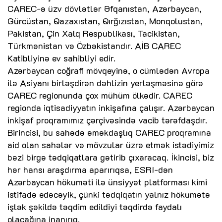
CAREC-ə üzv dövlətlər Əfqanıstan, Azərbaycan,
Gürcüstan, Qazaxıstan, Qırğızıstan, Monqolustan,
Pakistan, Çin Xalq Respublikası, Tacikistan,
Türkmənistan və Özbəkistandır. AİB CAREC
Katibliyinə ev sahibliyi edir.
Azərbaycan coğrafi mövqeyinə, o cümlədən Avropa
ilə Asiyanı birləşdirən dəhlizin yerləşməsinə görə
CAREC regionunda çox mühüm ölkədir. CAREC
regionda iqtisadiyyatın inkişafına çalışır. Azərbaycan
inkişaf proqramımız çərçivəsində vacib tərəfdaşdır.
Birincisi, bu sahədə əməkdaşlıq CAREC proqramına
aid olan sahələr və mövzular üzrə etmək istədiyimiz
bəzi birgə tədqiqatlara gətirib çıxaracaq. İkincisi, biz
hər hansı araşdırma aparırıqsa, ESRI-dən
Azərbaycan hökuməti ilə ünsiyyət platforması kimi
istifadə edəcəyik, çünki tədqiqatın yalnız hökumətə
işlək şəkildə təqdim edildiyi təqdirdə faydalı
olacağına inanırıq.