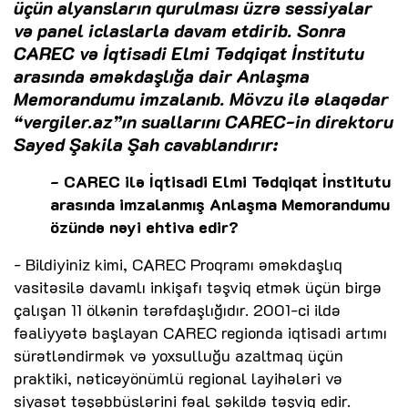
üçün alyansların qurulması üzrə sessiyalar
və panel iclaslarla davam etdirib. Sonra
CAREC və İqtisadi Elmi Tədqiqat İnstitutu
arasında əməkdaşlığa dair Anlaşma
Memorandumu imzalanıb. Mövzu ilə əlaqədar
“vergiler.az”ın suallarını CAREC-in direktoru
Sayed Şakila Şah cavablandırır:
- CAREC ilə İqtisadi Elmi Tədqiqat İnstitutu
arasında imzalanmış Anlaşma Memorandumu
özündə nəyi ehtiva edir?
- Bildiyiniz kimi, CAREC Proqramı əməkdaşlıq
vasitəsilə davamlı inkişafı təşviq etmək üçün birgə
çalışan 11 ölkənin tərəfdaşlığıdır. 2001-ci ildə
fəaliyyətə başlayan CAREC regionda iqtisadi artımı
sürətləndirmək və yoxsulluğu azaltmaq üçün
praktiki, nəticəyönümlü regional layihələri və
siyasət təşəbbüslərini fəal şəkildə təşviq edir.