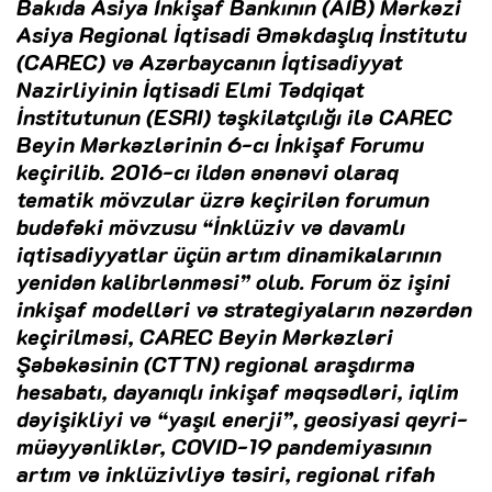
Bakıda Asiya İnkişaf Bankının (AİB) Mərkəzi
Asiya Regional İqtisadi Əməkdaşlıq İnstitutu
(CAREC) və Azərbaycanın İqtisadiyyat
Nazirliyinin İqtisadi Elmi Tədqiqat
İnstitutunun (ESRI) təşkilatçılığı ilə CAREC
Beyin Mərkəzlərinin 6-cı İnkişaf Forumu
keçirilib. 2016-cı ildən ənənəvi olaraq
tematik mövzular üzrə keçirilən forumun
budəfəki mövzusu “İnklüziv və davamlı
iqtisadiyyatlar üçün artım dinamikalarının
yenidən kalibrlənməsi” olub. Forum öz işini
inkişaf modelləri və strategiyaların nəzərdən
keçirilməsi, CAREC Beyin Mərkəzləri
Şəbəkəsinin (CTTN) regional araşdırma
hesabatı, dayanıqlı inkişaf məqsədləri, iqlim
dəyişikliyi və “yaşıl enerji”, geosiyasi qeyri-
müəyyənliklər, COVID-19 pandemiyasının
artım və inklüzivliyə təsiri, regional rifah