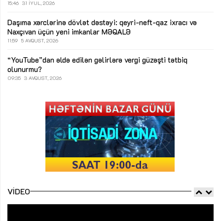
15:46
31 İYUL, 2026
Daşıma xərclərinə dövlət dəstəyi: qeyri-neft-qaz ixracı və
Naxçıvan üçün yeni imkanlar
MƏQALƏ
11:59
5 AVQUST, 2026
“YouTube”dan əldə edilən gəlirlərə vergi güzəşti tətbiq
olunurmu?
09:35
3 AVQUST, 2026
VIDEO