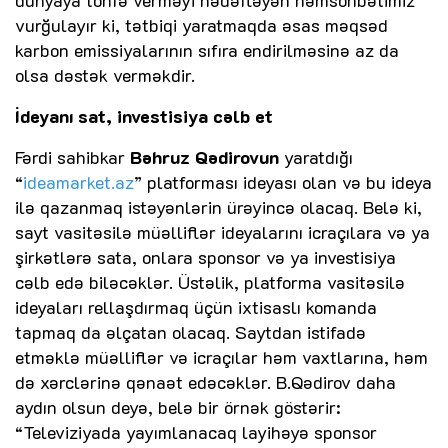
dünyaya töhfə verməyi hədəfləyən həmsöhbətimiz
vurğulayır ki, tətbiqi yaratmaqda əsas məqsəd
karbon emissiyalarının sıfıra endirilməsinə az da
olsa dəstək verməkdir.
İdeyanı sat, investisiya cəlb et
Fərdi sahibkar
Bəhruz Qədirovun
yaratdığı
“
ideamarket.az
” platforması ideyası olan və bu ideya
ilə qazanmaq istəyənlərin ürəyincə olacaq. Belə ki,
sayt vasitəsilə müəlliflər ideyalarını icraçılara və ya
şirkətlərə sata, onlara sponsor və ya investisiya
cəlb edə biləcəklər. Üstəlik, platforma vasitəsilə
ideyaları rellaşdırmaq üçün ixtisaslı komanda
tapmaq da əlçatan olacaq. Saytdan istifadə
etməklə müəlliflər və icraçılar həm vaxtlarına, həm
də xərclərinə qənaət edəcəklər. B.Qədirov daha
aydın olsun deyə, belə bir örnək göstərir:
“Televiziyada yayımlanacaq layihəyə sponsor