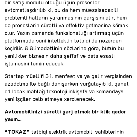
bir satış modulu olduğu üçün proseslər
avtomatlaşdırılıb ki, bu da həm müəssisədaxili
problemli halların yaranmasının qarşısını alır, həm
də proseslərin sürətli və effektiv getməsinə kömək
olur. Yaxın zamanda funksionallığı artırmaq üçün
platformada süni intellektin tətbiqi də nəzərdən
keçirilir. Ə.Əlimədətlinin sözlərinə görə, bütün bu
yeniliklər biznesin daha şəffaf və data əsaslı
işləməsini təmin edəcək.
Startap müəllifi 3 il mənfəət və ya gəlir vergisindən
azadolma ilə bağlı danışarkən vurğulayıb ki, qənət
ediləcək məbləğ texnoloji inkişafa və komandaya
yeni işçilər cəlb etməyə xərclənəcək.
Avtomobilinizi sürətli şarj etmək bir klik qədər
yaxın...
“TOKAZ”
tətbiqi elektrik avtomobili sahiblərinin