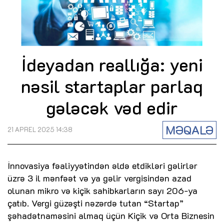
İdeyadan reallığa: yeni
nəsil startaplar parlaq
gələcək vəd edir
MƏQALƏ
21 APREL 2025 14:38
İnnovasiya fəaliyyətindən əldə etdikləri gəlirlər
üzrə 3 il mənfəət və ya gəlir vergisindən azad
olunan mikro və kiçik sahibkarların sayı 206-ya
çatıb. Vergi güzəşti nəzərdə tutan “Startap”
şəhadətnaməsini almaq üçün Kiçik və Orta Biznesin