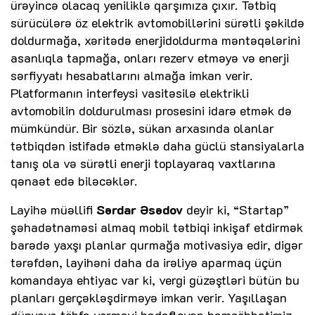
ürəyincə olacaq yeniliklə qarşımıza çıxır. Tətbiq
sürücülərə öz elektrik avtomobillərini sürətli şəkildə
doldurmağa, xəritədə enerjidoldurma məntəqələrini
asanlıqla tapmağa, onları rezerv etməyə və enerji
sərfiyyatı hesabatlarını almağa imkan verir.
Platformanın interfeysi vasitəsilə elektrikli
avtomobilin doldurulması prosesini idarə etmək də
mümkündür. Bir sözlə, sükan arxasında olanlar
tətbiqdən istifadə etməklə daha güclü stansiyalarla
tanış ola və sürətli enerji toplayaraq vaxtlarına
qənaət edə biləcəklər.
Layihə müəllifi
Sərdar Əsədov
deyir ki, “Startap”
şəhadətnaməsi almaq mobil tətbiqi inkişaf etdirmək
barədə yaxşı planlar qurmağa motivasiya edir, digər
tərəfdən, layihəni daha da irəliyə aparmaq üçün
komandaya ehtiyac var ki, vergi güzəştləri bütün bu
planları gerçəkləşdirməyə imkan verir. Yaşıllaşan