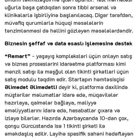
uğurla başa çatdıqdan sonra tibbi arsenal və
klinikalarla işbirliyinə başlanılacaq. Digər tərəfdən,
müvafiq qurumlarla hüquqi məsələlərin
tənzimlənməsi də həllini gözləyən məsələlərdəndir.
Biznesin şəffaf və data əsaslı işləməsinə dəstək
“Remart”
- yaşayış kompleksləri üçün onlayn satış
və biznes proseslərini idarəetmə platforması kimi
mənzil satışı ilə məşğul olan tikinti şirkətləri üçün
satış modulu təqdim edir. Startapın həmtəsisçisi
Əlimədət Əlimədətli
deyir ki, platforma daxilində
müştərilər məlumatlar idarə edə, müqavilələr
hazırlaya, qaimələr bağlaya, maliyyə
əməliyyatlarını idarə edə, hesabatlar çıxara və
izləyə bilərlər. Hazırda Azərbaycanda 10-dan çox,
qonşu Gürcüstanda isə 1 tikinti şirkəti ilə
əməkdaşlıq edilir. Layihə spesifik sahəni hədəfləyən