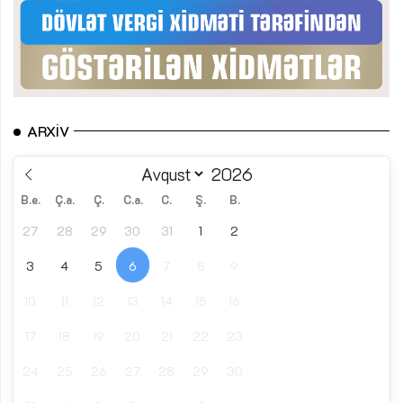
ARXIV
B.e.
Ç.a.
Ç.
C.a.
C.
Ş.
B.
27
28
29
30
31
1
2
3
4
5
6
7
8
9
10
11
12
13
14
15
16
17
18
19
20
21
22
23
24
25
26
27
28
29
30