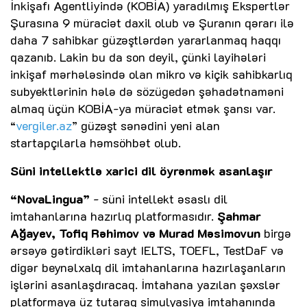
İnkişafı Agentliyində (KOBİA) yaradılmış Ekspertlər
Şurasına 9 müraciət daxil olub və Şuranın qərarı ilə
daha 7 sahibkar güzəştlərdən yararlanmaq haqqı
qazanıb. Lakin bu da son deyil, çünki layihələri
inkişaf mərhələsində olan mikro və kiçik sahibkarlıq
subyektlərinin hələ də sözügedən şəhadətnaməni
almaq üçün KOBİA-ya müraciət etmək şansı var.
“
vergiler.az
” güzəşt sənədini yeni alan
startapçılarla həmsöhbət olub.
Süni intellektlə xarici dil öyrənmək asanlaşır
“NovaLingua”
- süni intellekt əsaslı dil
imtahanlarına hazırlıq platformasıdır.
Şahmar
Ağayev, Tofiq Rəhimov və Murad Məsimovun
birgə
ərsəyə gətirdikləri sayt IELTS, TOEFL, TestDaF və
digər beynəlxalq dil imtahanlarına hazırlaşanların
işlərini asanlaşdıracaq. İmtahana yazılan şəxslər
platformaya üz tutaraq simulyasiya imtahanında