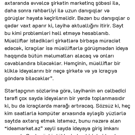
axtaranda əvvəlcə şirkətin marketinq şöbəsi ilə,
daha sonra rəhbərliyi ilə uzun danışıqlar və
görüşlər həyata keçirilməlidir. Bəzən bu danışıqlar o
qədər vaxt aparır ki, layihə aktuallığını itirir. Sayt
bu kimi problemləri həll etməyə hesablanıb.
Müəlliflər istədikləri şirkətlərə birbaşa müraciət
edəcək, icraçılar isə müəlliflərlə görüşmədən ideya
haqqında bütün məlumatları alacaq və onları
cavablandıra biləcəklər. Həmçinin, müəlliflər bir
kliklə ideyalarını bir neçə şirkətə və ya icraçıya
göndərə biləcəklər”.
Startapçının sözlərinə görə, layihənin ən cəlbedici
tərəfi çox sayda ideyaların bir yerdə toplanmasıdır
ki, bu da icraçılarda marağı artıracaq. Sözsüz ki, heç
kim saatlarla kompüter arxasında əyləşib yüzlərlə
saytda axtarış etmək istəməz, bunu nəzərə alan
“ideamarket.az” xeyli sayda ideyaya giriş imkanı