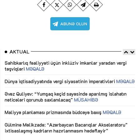
AKTUAL
Sahibkarlıq fəaliyyəti üçün inklüziv imkanlar yaradan vergi
“D
təşviqləri
MƏQALƏ
fə
lıq
Dünya iqtisadiyyatında vergi siyasətinin imperativləri
MƏQALƏ
Ni
mü
Əvəz Quliyev: “Yumşaq keçid sayəsində aparılmış islahatın
nəticələri qorunub saxlanılacaq”
MÜSAHİBƏ
Ay
ya
M
Maliyyə planlaması prizmasında büdcəyə baxış
MƏQALƏ
Az
Gülminə Məlikzadə: “Azərbaycan Bacarıqlar Akseleratoru”
ke
ixtisaslaşmış kadrların hazırlanmasını hədəfləyir”