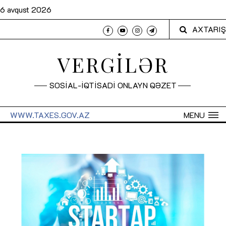
6 avqust 2026
AXTARIŞ
VERGİLƏR
SOSİAL-İQTİSADİ ONLAYN QƏZET
WWW.TAXES.GOV.AZ
MENU