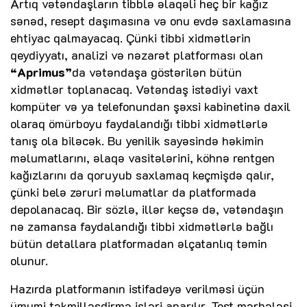
Artıq vətəndaşların tibblə əlaqəli heç bir kağız
sənəd, resept daşımasına və onu evdə saxlamasına
ehtiyac qalmayacaq. Çünki tibbi xidmətlərin
qeydiyyatı, analizi və nəzarət platforması olan
“Aprimus”
da vətəndaşa göstərilən bütün
xidmətlər toplanacaq. Vətəndaş istədiyi vaxt
kompüter və ya telefonundan şəxsi kabinetinə daxil
olaraq ömürboyu faydalandığı tibbi xidmətlərlə
tanış ola biləcək. Bu yenilik sayəsində həkimin
məlumatlarını, əlaqə vasitələrini, köhnə rentgen
kağızlarını da qoruyub saxlamaq keçmişdə qalır,
çünki belə zəruri məlumatlar da platformada
depolanacaq. Bir sözlə, illər keçsə də, vətəndaşın
nə zamansa faydalandığı tibbi xidmətlərlə bağlı
bütün detallara platformadan əlçatanlıq təmin
olunur.
Hazırda platformanın istifadəyə verilməsi üçün
ümumi təkmilləşdirmə işləri aparılır. Test mərhələsi