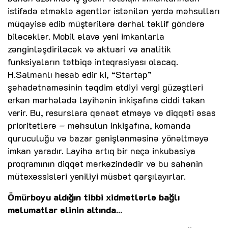
istifadə etməklə agentlər istənilən yerdə məhsulları
müqayisə edib müştərilərə dərhal təklif göndərə
biləcəklər. Mobil əlavə yeni imkanlarla
zənginləşdiriləcək və aktuari və analitik
funksiyaların tətbiqə inteqrasiyası olacaq.
H.Salmanlı hesab edir ki, “Startap”
şəhadətnaməsinin təqdim etdiyi vergi güzəştləri
erkən mərhələdə layihənin inkişafına ciddi təkan
verir. Bu, resurslara qənaət etməyə və diqqəti əsas
prioritetlərə – məhsulun inkişafına, komanda
quruculuğu və bazar genişlənməsinə yönəltməyə
imkan yaradır. Layihə artıq bir neçə inkubasiya
proqramının diqqət mərkəzindədir və bu sahənin
mütəxəssisləri yeniliyi müsbət qarşılayırlar.
Ömürboyu aldığın tibbi xidmətlərlə bağlı
məlumatlar əlinin altında...