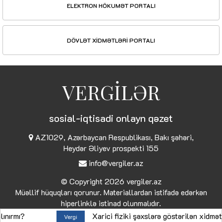
ELEKTRON HÖKUMƏT PORTALI
DÖVLƏT XİDMƏTLƏRİ PORTALI
VERGİLƏR
sosial-iqtisadi onlayn qəzet
AZ1029, Azərbaycan Respublikası, Bakı şəhəri,
Heydər Əliyev prospekti 155
info@vergiler.az
© Copyright 2026
vergiler.az
Müəllif hüquqları qorunur. Materiallardan istifadə edərkən
hiperlinklə istinad olunmalıdır.
Xarici fiziki şəxslərə göstərilən xidmətlərə gör
Vergi