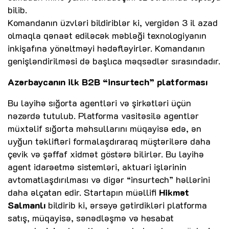
bilib.
Komandanın üzvləri bildiriblər ki, vergidən 3 il azad
olmaqla qənaət ediləcək məbləği texnologiyanın
inkişafına yönəltməyi hədəfləyirlər. Komandanın
genişləndirilməsi də başlıca məqsədlər sırasındadır.
Azərbaycanın ilk B2B “insurtech” platforması
Bu layihə sığorta agentləri və şirkətləri üçün
nəzərdə tutulub. Platforma vasitəsilə agentlər
müxtəlif sığorta məhsullarını müqayisə edə, ən
uyğun təklifləri formalaşdıraraq müştərilərə daha
çevik və şəffaf xidmət göstərə bilirlər. Bu layihə
agent idarəetmə sistemləri, aktuari işlərinin
avtomatlaşdırılması və digər “insurtech” həllərini
daha əlçatan edir. Startapın müəllifi
Hikmət
Salmanlı
bildirib ki, ərsəyə gətirdikləri platforma
satış, müqayisə, sənədləşmə və hesabat