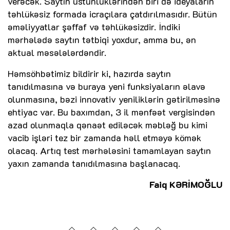
verəcək. Saytın üstünlüklərindən biri də ideyaların
təhlükəsiz formada icraçılara çatdırılmasıdır. Bütün
əməliyyatlar şəffaf və təhlükəsizdir. İndiki
mərhələdə saytın tətbiqi yoxdur, amma bu, ən
aktual məsələlərdəndir.
Həmsöhbətimiz bildirir ki, hazırda saytın
tanıdılmasına və buraya yeni funksiyaların əlavə
olunmasına, bəzi innovativ yeniliklərin gətirilməsinə
ehtiyac var. Bu baxımdan, 3 il mənfəət vergisindən
azad olunmaqla qənaət ediləcək məbləğ bu kimi
vacib işləri tez bir zamanda həll etməyə kömək
olacaq. Artıq test mərhələsini tamamlayan saytın
yaxın zamanda tanıdılmasına başlanacaq.
Faiq KƏRİMOĞLU