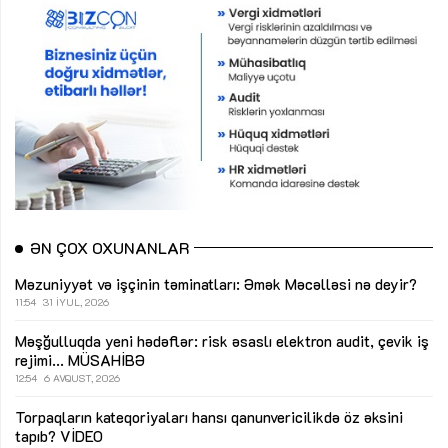
ƏN ÇOX OXUNANLAR
Məzuniyyət və işçinin təminatları: Əmək Məcəlləsi nə deyir?
11:54
31 İYUL, 2026
Məşğulluqda yeni hədəflər: risk əsaslı elektron audit, çevik iş
rejimi...
MÜSAHİBƏ
12:54
6 AVQUST, 2026
Torpaqların kateqoriyaları hansı qanunvericilikdə öz əksini
tapıb?
VİDEO