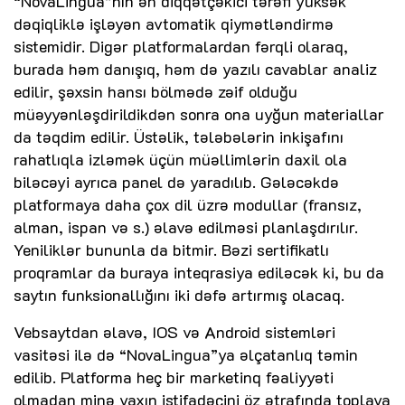
“NovaLingua”nın ən diqqətçəkici tərəfi yüksək
dəqiqliklə işləyən avtomatik qiymətləndirmə
sistemidir. Digər platformalardan fərqli olaraq,
burada həm danışıq, həm də yazılı cavablar analiz
edilir, şəxsin hansı bölmədə zəif olduğu
müəyyənləşdirildikdən sonra ona uyğun materiallar
da təqdim edilir. Üstəlik, tələbələrin inkişafını
rahatlıqla izləmək üçün müəllimlərin daxil ola
biləcəyi ayrıca panel də yaradılıb. Gələcəkdə
platformaya daha çox dil üzrə modullar (fransız,
alman, ispan və s.) əlavə edilməsi planlaşdırılır.
Yeniliklər bununla da bitmir. Bəzi sertifikatlı
proqramlar da buraya inteqrasiya ediləcək ki, bu da
saytın funksionallığını iki dəfə artırmış olacaq.
Vebsaytdan əlavə, IOS və Android sistemləri
vasitəsi ilə də “NovaLingua”ya əlçatanlıq təmin
edilib. Platforma heç bir marketinq fəaliyyəti
olmadan minə yaxın istifadəçini öz ətrafında toplaya