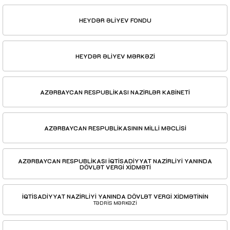
HEYDƏR ƏLİYEV FONDU
HEYDƏR ƏLİYEV MƏRKƏZİ
AZƏRBAYCAN RESPUBLİKASI NAZİRLƏR KABİNETİ
AZƏRBAYCAN RESPUBLİKASININ MİLLİ MƏCLİSİ
AZƏRBAYCAN RESPUBLİKASI İQTİSADİYYAT NAZİRLİYİ YANINDA
DÖVLƏT VERGİ XİDMƏTİ
İQTİSADİYYAT NAZİRLİYİ YANINDA DÖVLƏT VERGİ XİDMƏTİNİN
TƏDRİS MƏRKƏZİ