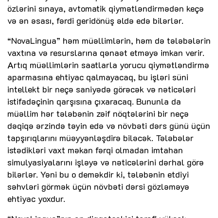
özlərini sınaya, avtomatik qiymətləndirmədən keçə
və ən əsası, fərdi geridönüş əldə edə bilərlər.
“NovaLingua” həm müəllimlərin, həm də tələbələrin
vaxtına və resurslarına qənaət etməyə imkan verir.
Artıq müəllimlərin saatlarla yorucu qiymətləndirmə
aparmasına ehtiyac qalmayacaq, bu işləri süni
intellekt bir neçə saniyədə görəcək və nəticələri
istifadəçinin qarşısına çıxaracaq. Bununla da
müəllim hər tələbənin zəif nöqtələrini bir neçə
dəqiqə ərzində təyin edə və növbəti dərs günü üçün
tapşırıqlarını müəyyənləşdirə biləcək. Tələbələr
istədikləri vaxt məkan fərqi olmadan imtahan
simulyasiyalarını işləyə və nəticələrini dərhal görə
bilərlər. Yəni bu o deməkdir ki, tələbənin etdiyi
səhvləri görmək üçün növbəti dərsi gözləməyə
ehtiyac yoxdur.