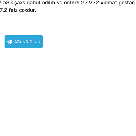
.683 şəxs qəbul edilib və onlara 22.922 xidmət göstəril
7,2 faiz çoxdur.