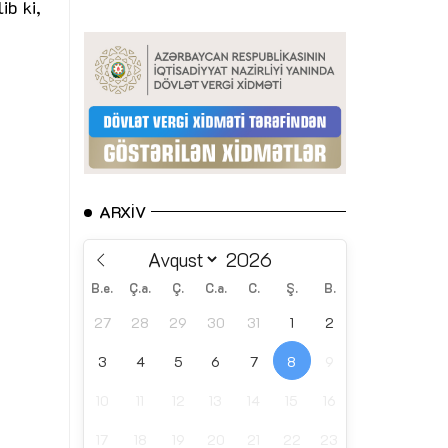
ib ki,
ARXIV
B.e.
Ç.a.
Ç.
C.a.
C.
Ş.
B.
27
28
29
30
31
1
2
3
4
5
6
7
8
9
10
11
12
13
14
15
16
17
18
19
20
21
22
23