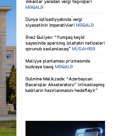
ericiliyinə
Dünya iqtisadiyyatında vergi
Nicat İmanov: "
ühitinin
siyasətinin imperativləri
MƏQALƏ
dəyişikliklər s
edir"
yaxşılaşdırılma
MÜSAHİBƏ
Əvəz Quliyev: “Yumşaq keçid
sayəsində aparılmış islahatın nəticələri
miz daha
qorunub saxlanılacaq”
MÜSAHİBƏ
Aytən Kərimov
, çevik və
inklüziv iş müh
dırmaqdır”
öyrənən komand
Maliyyə planlaması prizmasında
MÜSAHİBƏ
büdcəyə baxış
MƏQALƏ
tərəfdaşlığı
Azərbaycanda d
Gülminə Məlikzadə: “Azərbaycan
n ilk pilot
çərçivəsində hə
Bacarıqlar Akseleratoru” ixtisaslaşmış
layihə
VİDEO
kadrların hazırlanmasını hədəfləyir”
qaviləsi”
Aydın Hüseynov
renliyini
Azərbaycanın iq
andır”
təmin edən əsa
MÜSAHİBƏ