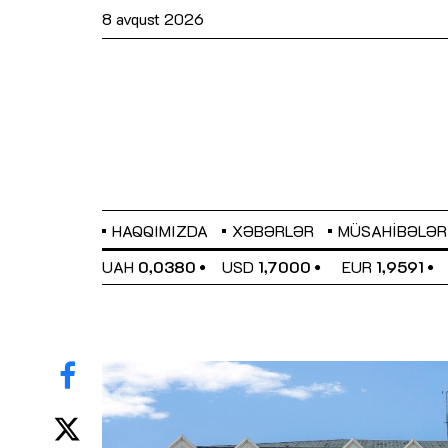
8 avqust 2026
HAQQIMIZDA
XƏBƏRLƏR
MÜSAHIBƏLƏR
EL
0,6489
UAH
0,0380
USD
1,7000
EUR
1,9591