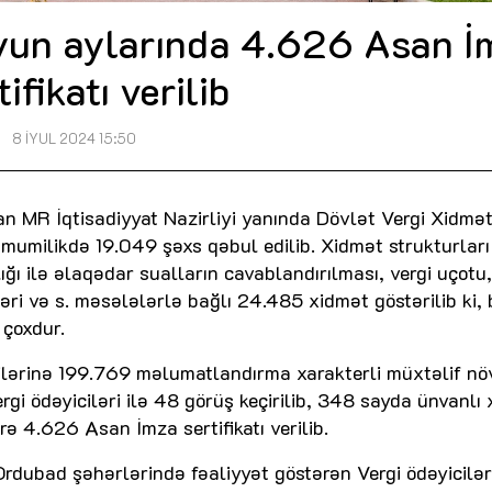
yun aylarında 4.626 Asan İ
tifikatı verilib
8 İYUL 2024 15:50
n MR İqtisadiyyat Nazirliyi yanında Dövlət Vergi Xidmət
ümumilikdə 19.049 şəxs qəbul edilib. Xidmət strukturları
lığı ilə əlaqədar sualların cavablandırılması, vergi uçotu,
ri və s. məsələlərlə bağlı 24.485 xidmət göstərilib ki,
 çoxdur.
icilərinə 199.769 məlumatlandırma xarakterli müxtəlif nö
ergi ödəyiciləri ilə 48 görüş keçirilib, 348 sayda ünvanlı
ə 4.626 Asan İmza sertifikatı verilib.
rdubad şəhərlərində fəaliyyət göstərən Vergi ödəyicilər