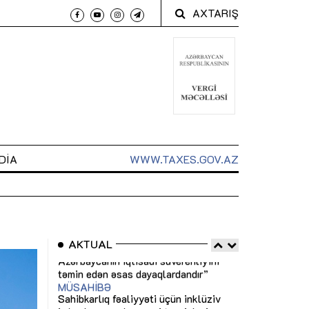
AXTARIŞ
DIA
WWW.TAXES.GOV.AZ
AKTUAL
 arxasında
Sahibkarlıq fəaliyyəti üçün inklüziv
“Düzgün kommun
t dayanır”
imkanlar yaradan vergi təşviqləri
real iş və siste
MƏQALƏ
MÜSAHİBƏ