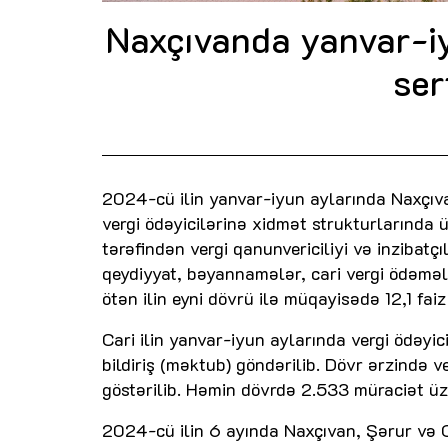
Naxçıvanda yanvar-i
ser
2024-cü ilin yanvar-iyun aylarında Naxçıva
vergi ödəyicilərinə xidmət strukturlarında 
tərəfindən vergi qanunvericiliyi və inzibatçı
qeydiyyat, bəyannamələr, cari vergi ödəmələ
ötən ilin eyni dövrü ilə müqayisədə 12,1 faiz
Cari ilin yanvar-iyun aylarında vergi ödəy
bildiriş (məktub) göndərilib. Dövr ərzində v
göstərilib. Həmin dövrdə 2.533 müraciət üzr
2024-cü ilin 6 ayında Naxçıvan, Şərur və O