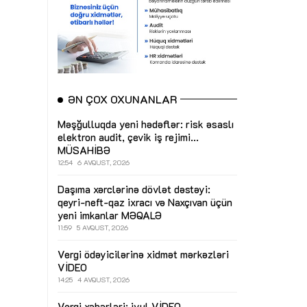
ƏN ÇOX OXUNANLAR
Məşğulluqda yeni hədəflər: risk əsaslı
elektron audit, çevik iş rejimi...
MÜSAHİBƏ
12:54
6 AVQUST, 2026
Daşıma xərclərinə dövlət dəstəyi:
qeyri-neft-qaz ixracı və Naxçıvan üçün
yeni imkanlar
MƏQALƏ
11:59
5 AVQUST, 2026
Vergi ödəyicilərinə xidmət mərkəzləri
VİDEO
14:25
4 AVQUST, 2026
Vergi xəbərləri: iyul
VİDEO