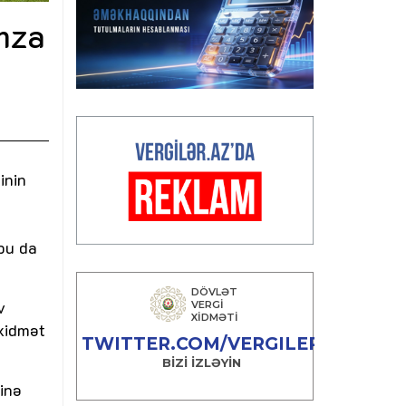
mza
inin
 bu da
v
 xidmət
inə