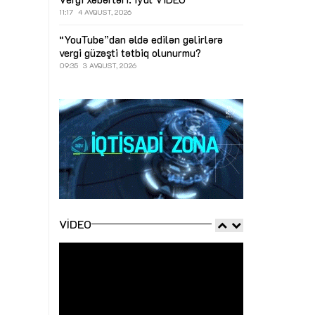
11:17
4 AVQUST, 2026
“YouTube”dan əldə edilən gəlirlərə
vergi güzəşti tətbiq olunurmu?
09:35
3 AVQUST, 2026
VIDEO