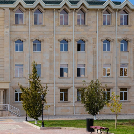
Dünya iqtisadiyyatında vergi
Nicat İmanov: "Vergi qanunv
siyasətinin imperativləri
MƏQALƏ
dəyişikliklər sahibkarlıq m
yaxşılaşdırılmasına xidmət 
MÜSAHİBƏ
Əvəz Quliyev: “Yumşaq keçid
sayəsində aparılmış islahatın nəticələri
qorunub saxlanılacaq”
MÜSAHİBƏ
Aytən Kərimova: “Məqsədi
inklüziv iş mühiti yaratmaq
öyrənən komanda formalaş
Maliyyə planlaması prizmasında
MÜSAHİBƏ
büdcəyə baxış
MƏQALƏ
Azərbaycanda dövlət-özəl 
Gülminə Məlikzadə: “Azərbaycan
çərçivəsində həyata keçirilə
Bacarıqlar Akseleratoru” ixtisaslaşmış
layihə
VİDEO
kadrların hazırlanmasını hədəfləyir”
Aydın Hüseynov: “Əsrin mü
Azərbaycanın iqtisadi suve
təmin edən əsas dayaqlard
MÜSAHİBƏ