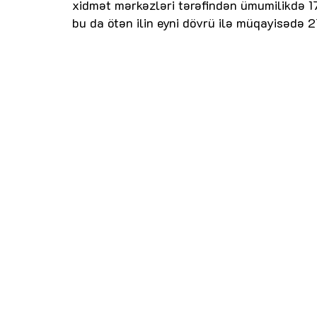
xidmət mərkəzləri tərəfindən ümumilikdə 17
bu da ötən ilin eyni dövrü ilə müqayisədə 2