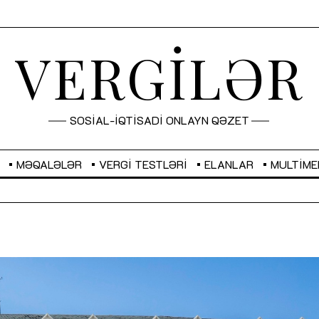
VERGİLƏR
SOSİAL-İQTİSADİ ONLAYN QƏZET
MƏQALƏLƏR
VERGI TESTLƏRI
ELANLAR
MULTIME
GBP
2,2873
RUB
2,0816
Sahibkarlıq fəaliyyəti üçün inklüziv
“Düzgün kommunikasiyanın
imkanlar yaradan vergi təşviqləri
real iş və sistemli fəaliyyə
MƏQALƏ
MÜSAHİBƏ