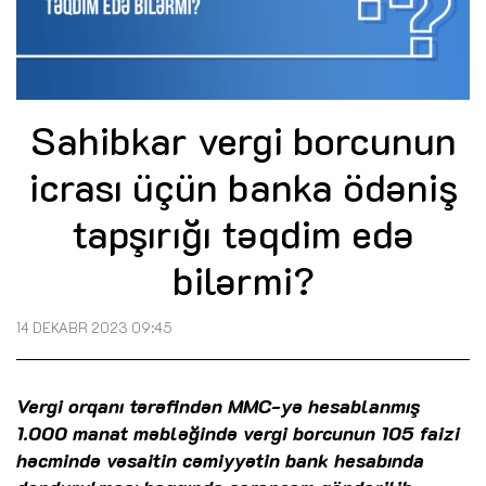
Sahibkar vergi borcunun
icrası üçün banka ödəniş
tapşırığı təqdim edə
bilərmi?
14 DEKABR 2023 09:45
Vergi orqanı tərəfindən MMC-yə hesablanmış
1.000 manat məbləğində vergi borcunun 105 faizi
həcmində vəsaitin cəmiyyətin bank hesabında