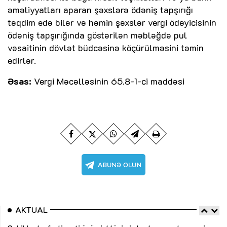
əməliyyatları aparan şəxslərə ödəniş tapşırığı
təqdim edə bilər və həmin şəxslər vergi ödəyicisinin
ödəniş tapşırığında göstərilən məbləğdə pul
vəsaitinin dövlət büdcəsinə köçürülməsini təmin
edirlər.
Əsas:
Vergi Məcəlləsinin 65.8-1-ci maddəsi
AKTUAL