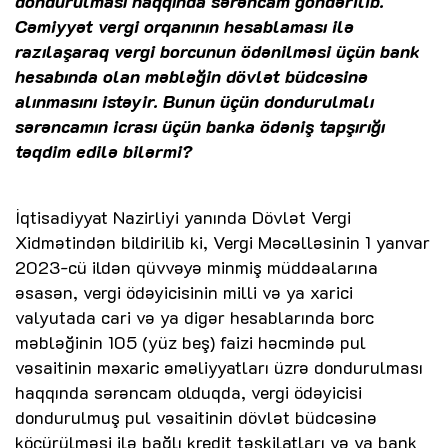
dondurulması haqqında sərəncam göndərilib.
Cəmiyyət vergi orqanının hesablaması ilə
razılaşaraq vergi borcunun ödənilməsi üçün bank
hesabında olan məbləğin dövlət büdcəsinə
alınmasını istəyir. Bunun üçün dondurulmalı
sərəncamın icrası üçün banka ödəniş tapşırığı
təqdim edilə bilərmi?
İqtisadiyyat Nazirliyi yanında Dövlət Vergi
Xidmətindən bildirilib ki, Vergi Məcəlləsinin 1 yanvar
2023-cü ildən qüvvəyə minmiş müddəalarına
əsasən, vergi ödəyicisinin milli və ya xarici
valyutada cari və ya digər hesablarında borc
məbləğinin 105 (yüz beş) faizi həcmində pul
vəsaitinin məxaric əməliyyatları üzrə dondurulması
haqqında sərəncam olduqda, vergi ödəyicisi
dondurulmuş pul vəsaitinin dövlət büdcəsinə
köçürülməsi ilə bağlı kredit təşkilatları və ya bank