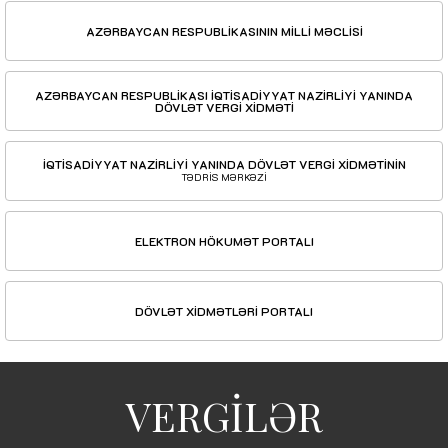
AZƏRBAYCAN RESPUBLİKASININ MİLLİ MƏCLİSİ
AZƏRBAYCAN RESPUBLİKASI İQTİSADİYYAT NAZİRLİYİ YANINDA
DÖVLƏT VERGİ XİDMƏTİ
İQTİSADİYYAT NAZİRLİYİ YANINDA DÖVLƏT VERGİ XİDMƏTİNİN
TƏDRİS MƏRKƏZİ
ELEKTRON HÖKUMƏT PORTALI
DÖVLƏT XİDMƏTLƏRİ PORTALI
VERGİLƏR