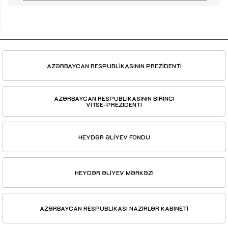
AZƏRBAYCAN RESPUBLİKASININ PREZİDENTİ
AZƏRBAYCAN RESPUBLİKASININ BİRİNCİ
VİTSE-PREZİDENTİ
HEYDƏR ƏLİYEV FONDU
HEYDƏR ƏLİYEV MƏRKƏZİ
AZƏRBAYCAN RESPUBLİKASI NAZİRLƏR KABİNETİ