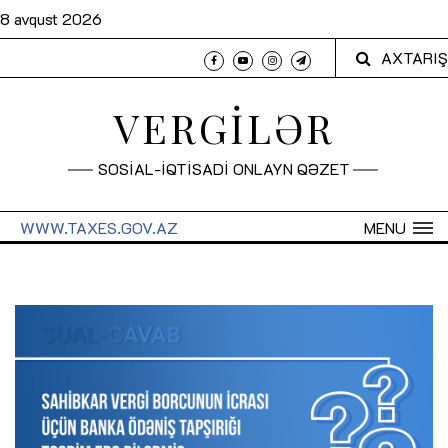
8 avqust 2026
AXTARIŞ
VERGİLƏR
SOSİAL-İQTİSADİ ONLAYN QƏZET
WWW.TAXES.GOV.AZ
MENU