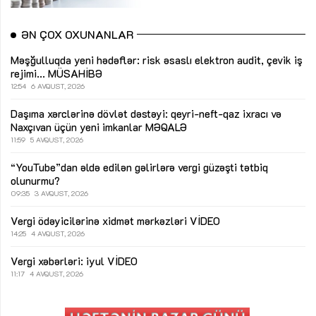
ƏN ÇOX OXUNANLAR
Məşğulluqda yeni hədəflər: risk əsaslı elektron audit, çevik iş
rejimi...
MÜSAHİBƏ
12:54
6 AVQUST, 2026
Daşıma xərclərinə dövlət dəstəyi: qeyri-neft-qaz ixracı və
Naxçıvan üçün yeni imkanlar
MƏQALƏ
11:59
5 AVQUST, 2026
“YouTube”dan əldə edilən gəlirlərə vergi güzəşti tətbiq
olunurmu?
09:35
3 AVQUST, 2026
Vergi ödəyicilərinə xidmət mərkəzləri
VİDEO
14:25
4 AVQUST, 2026
Vergi xəbərləri: iyul
VİDEO
11:17
4 AVQUST, 2026