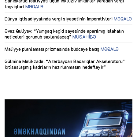
Sahibkarlıq fəaliyyəti üçün inklüziv imkanlar yaradan vergi
“D
təşviqləri
MƏQALƏ
fə
lıq
Dünya iqtisadiyyatında vergi siyasətinin imperativləri
MƏQALƏ
Ni
mü
Əvəz Quliyev: “Yumşaq keçid sayəsində aparılmış islahatın
nəticələri qorunub saxlanılacaq”
MÜSAHİBƏ
Ay
ya
M
Maliyyə planlaması prizmasında büdcəyə baxış
MƏQALƏ
Az
Gülminə Məlikzadə: “Azərbaycan Bacarıqlar Akseleratoru”
ke
ixtisaslaşmış kadrların hazırlanmasını hədəfləyir”
Ay
su