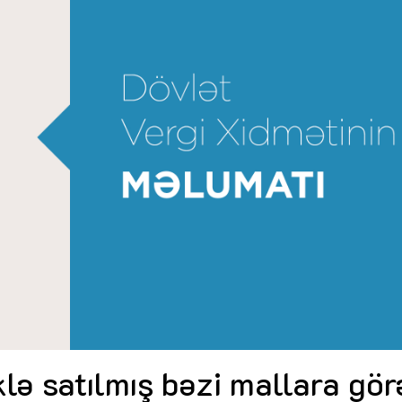
Dünya iqtisadiyyatında vergi
Nicat İmanov: "Vergi qanunv
siyasətinin imperativləri
MƏQALƏ
dəyişikliklər sahibkarlıq m
yaxşılaşdırılmasına xidmət 
MÜSAHİBƏ
Əvəz Quliyev: “Yumşaq keçid
sayəsində aparılmış islahatın nəticələri
qorunub saxlanılacaq”
MÜSAHİBƏ
Aytən Kərimova: “Məqsədi
inklüziv iş mühiti yaratmaq
öyrənən komanda formalaş
Maliyyə planlaması prizmasında
MÜSAHİBƏ
büdcəyə baxış
MƏQALƏ
Azərbaycanda dövlət-özəl 
Gülminə Məlikzadə: “Azərbaycan
çərçivəsində həyata keçirilə
Bacarıqlar Akseleratoru” ixtisaslaşmış
layihə
VİDEO
kadrların hazırlanmasını hədəfləyir”
Aydın Hüseynov: “Əsrin mü
Azərbaycanın iqtisadi suve
təmin edən əsas dayaqlard
MÜSAHİBƏ
lə satılmış bəzi mallara gör