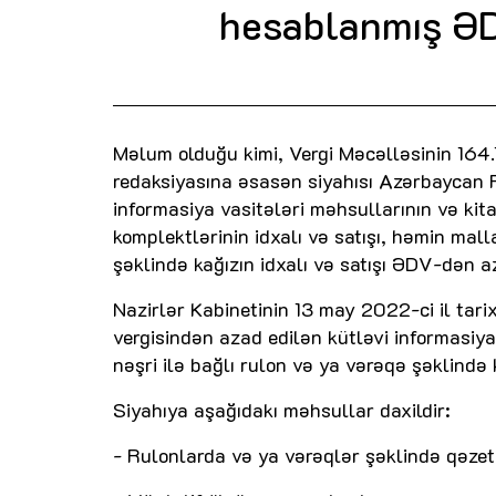
hesablanmış ƏD
Məlum olduğu kimi, Vergi Məcəlləsinin 164.
redaksiyasına əsasən siyahısı Azərbaycan R
informasiya vasitələri məhsullarının və kita
komplektlərinin idxalı və satışı, həmin malla
şəklində kağızın idxalı və satışı ƏDV-dən a
Nazirlər Kabinetinin 13 may 2022-ci il tarixl
vergisindən azad edilən kütləvi informasiya
nəşri ilə bağlı rulon və ya vərəqə şəklində k
Siyahıya aşağıdakı məhsullar daxildir:
- Rulonlarda və ya vərəqlər şəklində qəzet 