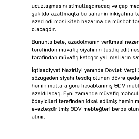
ucuzlaşmasını stimullaşdıracaq və çap medi
şəkildə azaltmaqla bu sahənin inkişafına 
azad edilməsi kitab bazarına da müsbət tə
olacaqdır.
Bununla belə, azadolmanın verilməsi nəzərd
tərəfindən müvafiq siyahının təsdiq edilməsi
tərəfindən müvafiq kateqoriyalı malların sat
İqtisadiyyat Nazirliyi yanında Dövlət Vergi X
sözügedən siyahı təsdiq olunan dövrə qədər
həmin mallara görə hesablanmış ƏDV məblə
azaldılacaq. Eyni zamanda müvafiq məhsulla
ödəyiciləri tərəfindən idxal edilmiş həmin
əvəzləşdirilmiş ƏDV məbləğləri bərpa olun
alınır.