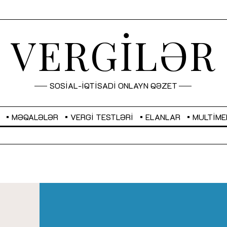
VERGİLƏR
SOSİAL-İQTİSADİ ONLAYN QƏZET
MƏQALƏLƏR
VERGI TESTLƏRI
ELANLAR
MULTIME
GBP
2,2873
RUB
2,1031
Sahibkarlıq fəaliyyəti üçün inklüziv
“Düzgün kommunikasiyanın
imkanlar yaradan vergi təşviqləri
real iş və sistemli fəaliyyə
MƏQALƏ
MÜSAHİBƏ