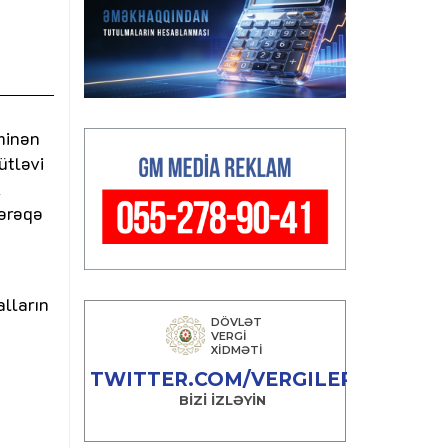
minən
ütləvi
k
vərəqə
alların