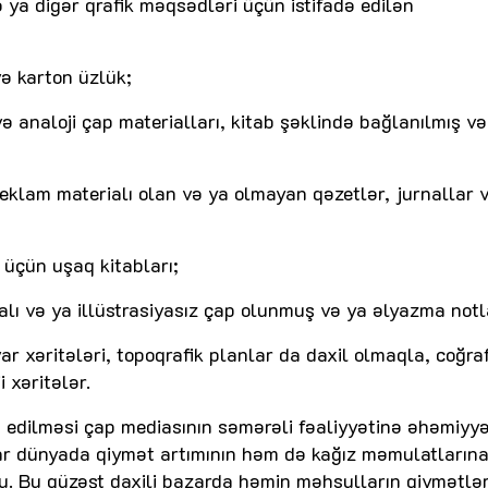
 ya digər qrafik məqsədləri üçün istifadə edilən
və karton üzlük;
və analoji çap materialları, kitab şəklində bağlanılmış və
ə reklam materialı olan və ya olmayan qəzetlər, jurnallar 
 üçün uşaq kitabları;
yalı və ya illüstrasiyasız çap olunmuş və ya əlyazma notl
var xəritələri, topoqrafik planlar da daxil olmaqla, coğraf
 xəritələr.
 edilməsi çap mediasının səmərəli fəaliyyətinə əhəmiyyə
tlar dünyada qiymət artımının həm də kağız məmulatlarına
u. Bu güzəşt daxili bazarda həmin məhsulların qiymətlər