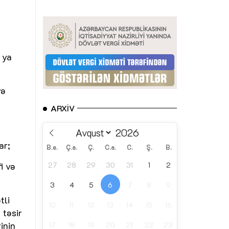
 ya
və
ARXIV
ar;
B.e.
Ç.a.
Ç.
C.a.
C.
Ş.
B.
i və
27
28
29
30
31
1
2
3
4
5
6
7
8
9
tli
10
11
12
13
14
15
16
 təsir
inin
17
18
19
20
21
22
23