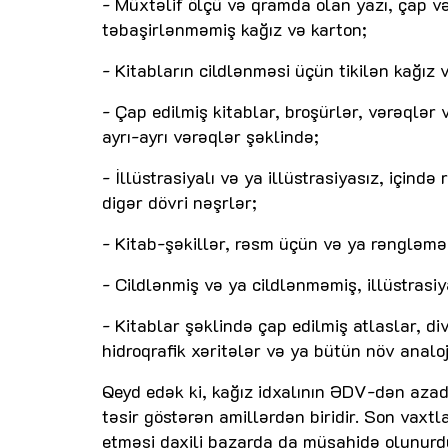
- Müxtəlif ölçü və qramda olan yazı, çap və
təbaşirlənməmiş kağız və karton;
- Kitabların cildlənməsi üçün tikilən kağız 
- Çap edilmiş kitablar, broşürlər, vərəqlər 
ayrı-ayrı vərəqlər şəklində;
- İllüstrasiyalı və ya illüstrasiyasız, içind
digər dövri nəşrlər;
- Kitab-şəkillər, rəsm üçün və ya rəngləmə
- Cildlənmiş və ya cildlənməmiş, illüstrasi
- Kitablar şəklində çap edilmiş atlaslar, di
hidroqrafik xəritələr və ya bütün növ analoji
Qeyd edək ki, kağız idxalının ƏDV-dən azad
təsir göstərən amillərdən biridir. Son vax
etməsi daxili bazarda da müşahidə olunurd