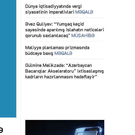
ericiliyinə
Dünya iqtisadiyyatında vergi
Nicat İmanov: "
ühitinin
siyasətinin imperativləri
MƏQALƏ
dəyişikliklər s
edir"
yaxşılaşdırılma
MÜSAHİBƏ
Əvəz Quliyev: “Yumşaq keçid
sayəsində aparılmış islahatın nəticələri
miz daha
qorunub saxlanılacaq”
MÜSAHİBƏ
Aytən Kərimov
, çevik və
inklüziv iş müh
dırmaqdır”
öyrənən komand
Maliyyə planlaması prizmasında
MÜSAHİBƏ
büdcəyə baxış
MƏQALƏ
tərəfdaşlığı
Azərbaycanda d
Gülminə Məlikzadə: “Azərbaycan
n ilk pilot
çərçivəsində hə
Bacarıqlar Akseleratoru” ixtisaslaşmış
layihə
VİDEO
kadrların hazırlanmasını hədəfləyir”
qaviləsi”
Aydın Hüseynov
renliyini
Azərbaycanın iq
andır”
təmin edən əsa
MÜSAHİBƏ
ə