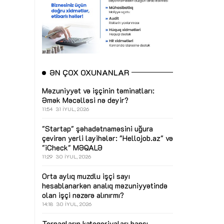
ƏN ÇOX OXUNANLAR
Məzuniyyət və işçinin təminatları:
Əmək Məcəlləsi nə deyir?
11:54
31 İYUL, 2026
"Startap" şəhadətnaməsini uğura
çevirən yerli layihələr: "Hellojob.az" və
"iCheck"
MƏQALƏ
11:29
30 İYUL, 2026
Orta aylıq muzdlu işçi sayı
hesablanarkən analıq məzuniyyətində
olan işçi nəzərə alınırmı?
14:18
30 İYUL, 2026
Torpaqların kateqoriyaları hansı