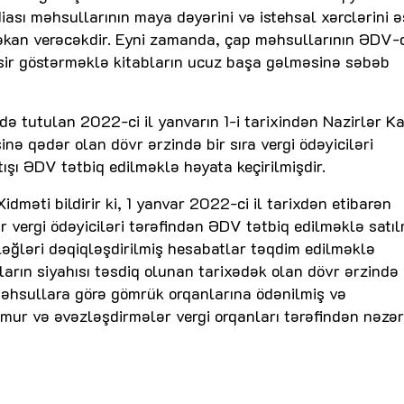
ası məhsullarının maya dəyərini və istehsal xərclərini ə
təkan verəcəkdir. Eyni zamanda, çap məhsullarının ƏDV-
sir göstərməklə kitabların ucuz başa gəlməsinə səbəb
ə tutulan 2022-ci il yanvarın 1-i tarixindən Nazirlər Ka
nə qədər olan dövr ərzində bir sıra vergi ödəyiciləri
ışı ƏDV tətbiq edilməklə həyata keçirilmişdir.
idməti bildirir ki, 1 yanvar 2022-ci il tarixdən etibarən
 vergi ödəyiciləri tərəfindən ƏDV tətbiq edilməklə satıl
ğləri dəqiqləşdirilmiş hesabatlar təqdim edilməklə
rın siyahısı təsdiq olunan tarixədək olan dövr ərzində 
 məhsullara görə gömrük orqanlarına ödənilmiş və
mur və əvəzləşdirmələr vergi orqanları tərəfindən nəzə