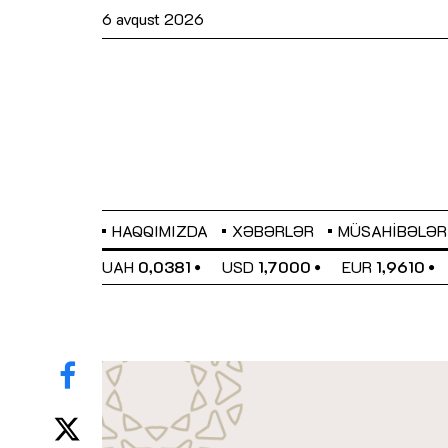
6 avqust 2026
HAQQIMIZDA
XƏBƏRLƏR
MÜSAHIBƏLƏR
EL
0,6480
UAH
0,0381
USD
1,7000
EUR
1,9610