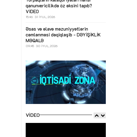
qanunvericilikdə öz əksini tapıb?
VİDEO
15:46
31 İYUL, 2026
Əsas və əlavə məzuniyyətlərin
cəmlənməsi dəqiqləşib - DƏYİŞİKLİK
MƏQALƏ
09:45
30 İYUL, 2026
VIDEO