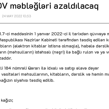
V məbləğləri azaldılacaq
24 MAY 2022 10:53
1.7-ci maddəsinin 1 yanvar 2022-ci il tarixdən qüvvəyə 
espublikası Nazirlər Kabineti tərəfindən təsdiq edilən k
bların (elektron kitablar istisna olmaqla), habelə dərsli
rın (məhsulların) istehsalı (nəşri) ilə bağlı rulon və ya 
zaddır.
i 184 nömrəli Qərarı ilə idxalı və satışı əlavə dəyər
 vasitələri məhsullarının, kitabların, dərslik və həmin m
ağızın siyahısı təsdiq edilib.
kağızı;