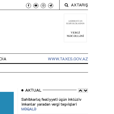
AXTARIŞ
DIA
WWW.TAXES.GOV.AZ
AKTUAL
 arxasında
Sahibkarlıq fəaliyyəti üçün inklüziv
“Düzgün kommun
t dayanır”
imkanlar yaradan vergi təşviqləri
real iş və siste
MƏQALƏ
MÜSAHİBƏ