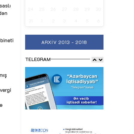
saslı
24
25
26
27
28
29
30
dən
31
1
2
3
4
5
6
bineti
ARXIV 2013 - 2018
TELEGRAM
mış
vergi
rə