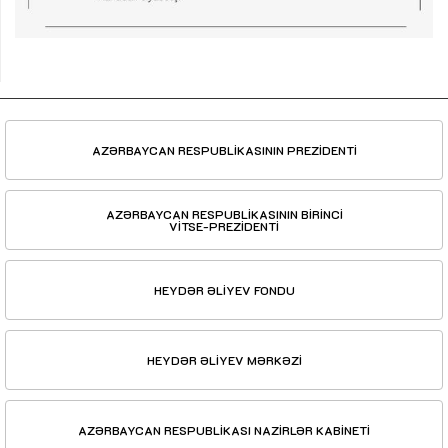
AZƏRBAYCAN RESPUBLİKASININ PREZİDENTİ
AZƏRBAYCAN RESPUBLİKASININ BİRİNCİ
VİTSE-PREZİDENTİ
HEYDƏR ƏLİYEV FONDU
HEYDƏR ƏLİYEV MƏRKƏZİ
AZƏRBAYCAN RESPUBLİKASI NAZİRLƏR KABİNETİ