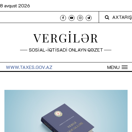
8 avqust 2026
AXTARIŞ
VERGİLƏR
SOSİAL-İQTİSADİ ONLAYN QƏZET
WWW.TAXES.GOV.AZ
MENU