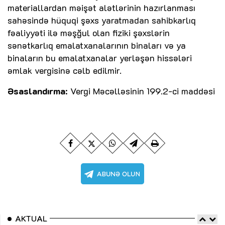
materiallardan məişət alətlərinin hazırlanması
sahəsində hüquqi şəxs yaratmadan sahibkarlıq
fəaliyyəti ilə məşğul olan fiziki şəxslərin
sənətkarlıq emalatxanalarının binaları və ya
binaların bu emalatxanalar yerləşən hissələri
əmlak vergisinə cəlb edilmir.
Əsaslandırma
: Vergi Məcəlləsinin 199.2-ci maddəsi
AKTUAL