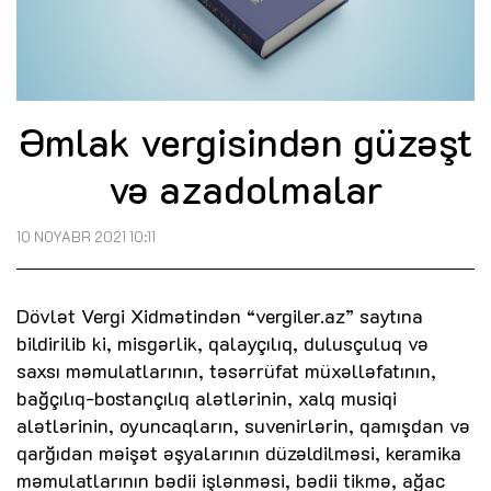
Əmlak vergisindən güzəşt
və azadolmalar
10 NOYABR 2021 10:11
Dövlət Vergi Xidmətindən “vergiler.az” saytına
bildirilib ki, misgərlik, qalayçılıq, dulusçuluq və
saxsı məmulatlarının, təsərrüfat müxəlləfatının,
bağçılıq-bostançılıq alətlərinin, xalq musiqi
alətlərinin, oyuncaqların, suvenirlərin, qamışdan və
qarğıdan məişət əşyalarının düzəldilməsi, keramika
məmulatlarının bədii işlənməsi, bədii tikmə, ağac