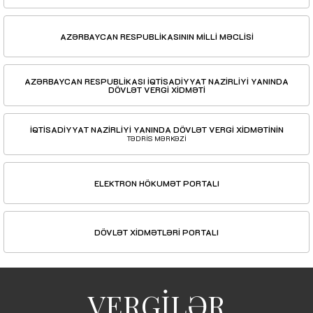
AZƏRBAYCAN RESPUBLİKASININ MİLLİ MƏCLİSİ
AZƏRBAYCAN RESPUBLİKASI İQTİSADİYYAT NAZİRLİYİ YANINDA
DÖVLƏT VERGİ XİDMƏTİ
İQTİSADİYYAT NAZİRLİYİ YANINDA DÖVLƏT VERGİ XİDMƏTİNİN
TƏDRİS MƏRKƏZİ
ELEKTRON HÖKUMƏT PORTALI
DÖVLƏT XİDMƏTLƏRİ PORTALI
VERGİLƏR