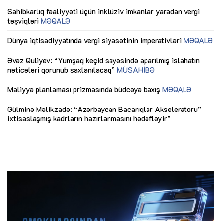
Sahibkarlıq fəaliyyəti üçün inklüziv imkanlar yaradan vergi
“D
təşviqləri
MƏQALƏ
fə
lıq
Dünya iqtisadiyyatında vergi siyasətinin imperativləri
MƏQALƏ
Ni
mü
Əvəz Quliyev: “Yumşaq keçid sayəsində aparılmış islahatın
nəticələri qorunub saxlanılacaq”
MÜSAHİBƏ
Ay
ya
M
Maliyyə planlaması prizmasında büdcəyə baxış
MƏQALƏ
Az
Gülminə Məlikzadə: “Azərbaycan Bacarıqlar Akseleratoru”
ke
ixtisaslaşmış kadrların hazırlanmasını hədəfləyir”
Ay
su