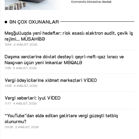
ƏN ÇOX OXUNANLAR
Məşğulluqda yeni hədəflər: risk əsaslı elektron audit, çevik iş
rejimi...
MÜSAHİBƏ
12:54
6 AVQUST, 2026
Daşıma xərclərinə dövlət dəstəyi: qeyri-neft-qaz ixracı və
Naxçıvan üçün yeni imkanlar
MƏQALƏ
11:59
5 AVQUST, 2026
Vergi ödəyicilərinə xidmət mərkəzləri
VİDEO
14:25
4 AVQUST, 2026
Vergi xəbərləri: iyul
VİDEO
11:17
4 AVQUST, 2026
“YouTube”dan əldə edilən gəlirlərə vergi güzəşti tətbiq
olunurmu?
09:35
3 AVQUST, 2026