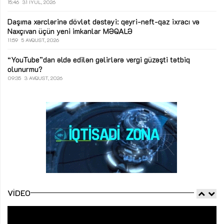
15:46
31 İYUL, 2026
Daşıma xərclərinə dövlət dəstəyi: qeyri-neft-qaz ixracı və
Naxçıvan üçün yeni imkanlar
MƏQALƏ
11:59
5 AVQUST, 2026
“YouTube”dan əldə edilən gəlirlərə vergi güzəşti tətbiq
olunurmu?
09:35
3 AVQUST, 2026
VIDEO