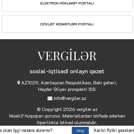
ELEKTRON HÖKUMƏT PORTALI
DÖVLƏT XİDMƏTLƏRİ PORTALI
VERGİLƏR
sosial-iqtisadi onlayn qəzet
AZ1029, Azərbaycan Respublikası, Bakı şəhəri,
Heydər Əliyev prospekti 155
info@vergiler.az
© Copyright 2026
vergiler.az
Müəllif hüquqları qorunur. Materiallardan istifadə edərkən
hiperlinklə istinad olunmalıdır.
işçi nəzərə alınırmı?
Xarici fiziki şəxslərə gös
Vergi