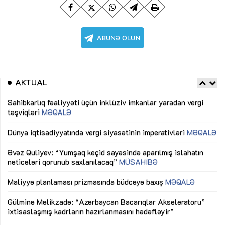
AKTUAL
Sahibkarlıq fəaliyyəti üçün inklüziv imkanlar yaradan vergi
“D
təşviqləri
MƏQALƏ
fə
lıq
Dünya iqtisadiyyatında vergi siyasətinin imperativləri
MƏQALƏ
Ni
mü
Əvəz Quliyev: “Yumşaq keçid sayəsində aparılmış islahatın
nəticələri qorunub saxlanılacaq”
MÜSAHİBƏ
Ay
ya
M
Maliyyə planlaması prizmasında büdcəyə baxış
MƏQALƏ
Az
Gülminə Məlikzadə: “Azərbaycan Bacarıqlar Akseleratoru”
ke
ixtisaslaşmış kadrların hazırlanmasını hədəfləyir”