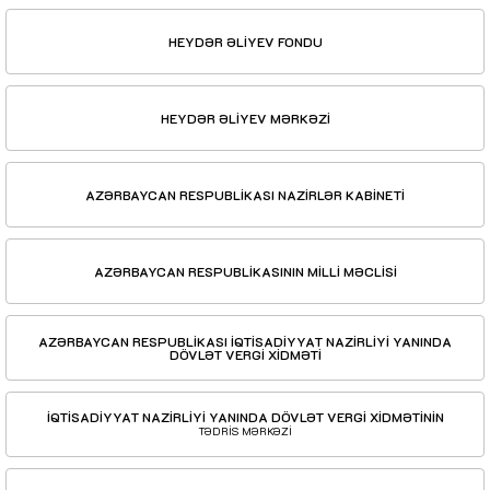
HEYDƏR ƏLİYEV FONDU
HEYDƏR ƏLİYEV MƏRKƏZİ
AZƏRBAYCAN RESPUBLİKASI NAZİRLƏR KABİNETİ
AZƏRBAYCAN RESPUBLİKASININ MİLLİ MƏCLİSİ
AZƏRBAYCAN RESPUBLİKASI İQTİSADİYYAT NAZİRLİYİ YANINDA
DÖVLƏT VERGİ XİDMƏTİ
İQTİSADİYYAT NAZİRLİYİ YANINDA DÖVLƏT VERGİ XİDMƏTİNİN
TƏDRİS MƏRKƏZİ