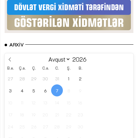
ARXIV
B.e.
Ç.a.
Ç.
C.a.
C.
Ş.
B.
27
28
29
30
31
1
2
3
4
5
6
7
8
9
10
11
12
13
14
15
16
17
18
19
20
21
22
23
24
25
26
27
28
29
30