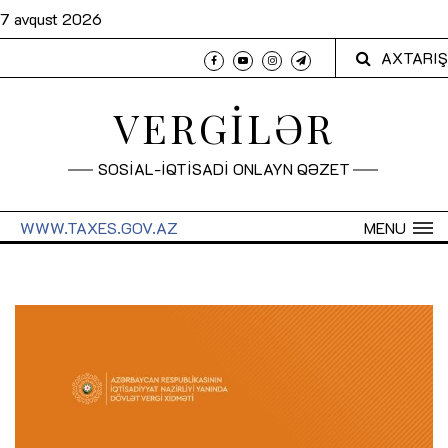
7 avqust 2026
AXTARIŞ
VERGİLƏR
SOSİAL-İQTİSADİ ONLAYN QƏZET
WWW.TAXES.GOV.AZ
MENU