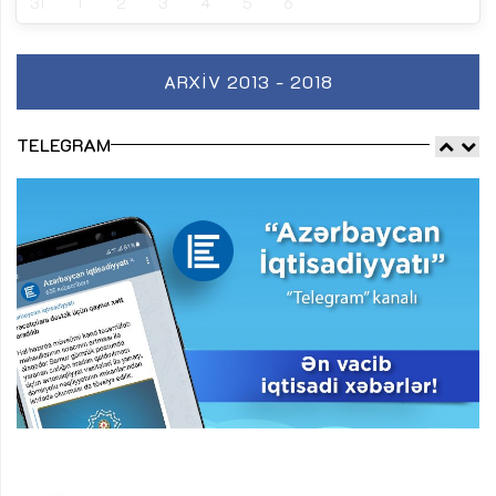
31
1
2
3
4
5
6
ARXIV 2013 - 2018
TELEGRAM