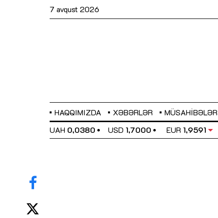
7 avqust 2026
HAQQIMIZDA
XƏBƏRLƏR
MÜSAHIBƏLƏR
EL
0,6489
UAH
0,0380
USD
1,7000
EUR
1,9591