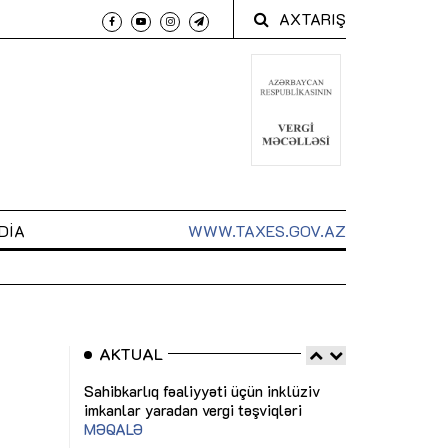
AXTARIŞ
DIA
WWW.TAXES.GOV.AZ
AKTUAL
 arxasında
Sahibkarlıq fəaliyyəti üçün inklüziv
“Düzgün kommun
t dayanır”
imkanlar yaradan vergi təşviqləri
real iş və siste
MƏQALƏ
MÜSAHİBƏ