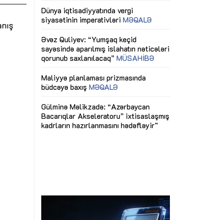
ericiliyinə
Dünya iqtisadiyyatında vergi
Nicat İmanov: "
ühitinin
siyasətinin imperativləri
MƏQALƏ
dəyişikliklər s
anış
edir"
yaxşılaşdırılma
MÜSAHİBƏ
Əvəz Quliyev: “Yumşaq keçid
sayəsində aparılmış islahatın nəticələri
miz daha
qorunub saxlanılacaq”
MÜSAHİBƏ
Aytən Kərimov
, çevik və
inklüziv iş müh
dırmaqdır”
öyrənən komand
Maliyyə planlaması prizmasında
MÜSAHİBƏ
büdcəyə baxış
MƏQALƏ
tərəfdaşlığı
Azərbaycanda d
Gülminə Məlikzadə: “Azərbaycan
n ilk pilot
çərçivəsində hə
Bacarıqlar Akseleratoru” ixtisaslaşmış
layihə
VİDEO
kadrların hazırlanmasını hədəfləyir”
qaviləsi”
Aydın Hüseynov
renliyini
Azərbaycanın iq
andır”
təmin edən əsa
MÜSAHİBƏ