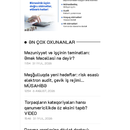
ƏN ÇOX OXUNANLAR
Məzuniyyət və işçinin təminatları:
Əmək Məcəlləsi nə deyir?
11:54
31 İYUL, 2026
Məşğulluqda yeni hədəflər: risk əsaslı
elektron audit, çevik iş rejimi...
MÜSAHİBƏ
12:54
6 AVQUST, 2026
Torpaqların kateqoriyaları hansı
qanunvericilikdə öz əksini tapıb?
VİDEO
15:46
31 İYUL, 2026
Daşıma xərclərinə dövlət dəstəyi: