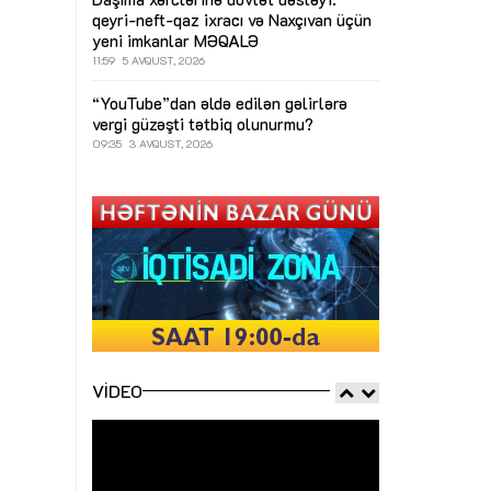
qeyri-neft-qaz ixracı və Naxçıvan üçün
yeni imkanlar
MƏQALƏ
11:59
5 AVQUST, 2026
“YouTube”dan əldə edilən gəlirlərə
vergi güzəşti tətbiq olunurmu?
09:35
3 AVQUST, 2026
VIDEO