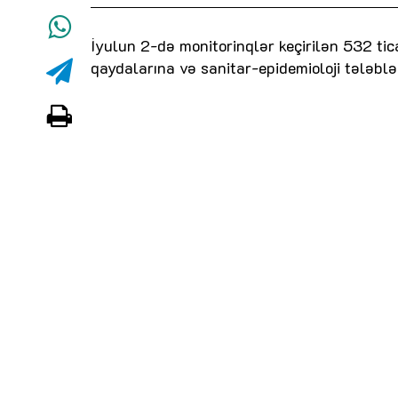
İyulun 2-də monitorinqlər keçirilən 532 tic
qaydalarına və sanitar-epidemioloji tələbl