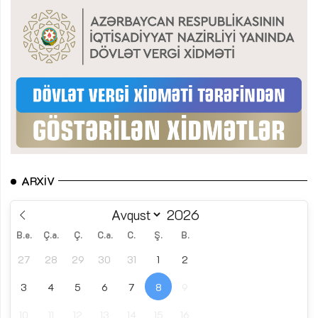
ARXIV
B.e.
Ç.a.
Ç.
C.a.
C.
Ş.
B.
27
28
29
30
31
1
2
3
4
5
6
7
8
9
10
11
12
13
14
15
16