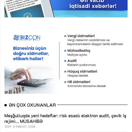
ƏN ÇOX OXUNANLAR
Məşğulluqda yeni hədəflər: risk əsaslı elektron audit, çevik iş
rejimi...
MÜSAHİBƏ
12:54
6 AVQUST, 2026