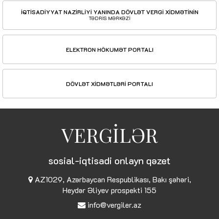
İQTİSADİYYAT NAZİRLİYİ YANINDA DÖVLƏT VERGİ XİDMƏTİNİN
TƏDRİS MƏRKƏZİ
ELEKTRON HÖKUMƏT PORTALI
DÖVLƏT XİDMƏTLƏRİ PORTALI
VERGİLƏR
sosial-iqtisadi onlayn qəzet
AZ1029, Azərbaycan Respublikası, Bakı şəhəri,
Heydər Əliyev prospekti 155
info@vergiler.az