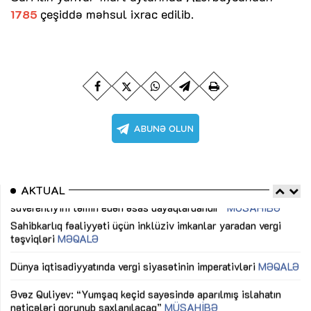
çeşiddə məhsul ixrac edilib.
1785
AKTUAL
Sahibkarlıq fəaliyyəti üçün inklüziv imkanlar yaradan vergi
“D
təşviqləri
MƏQALƏ
fə
lıq
Dünya iqtisadiyyatında vergi siyasətinin imperativləri
MƏQALƏ
Ni
mü
Əvəz Quliyev: “Yumşaq keçid sayəsində aparılmış islahatın
nəticələri qorunub saxlanılacaq”
MÜSAHİBƏ
Ay
ya