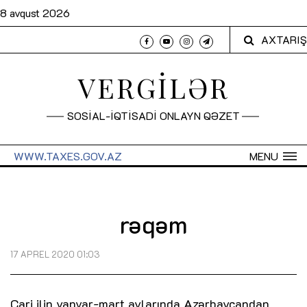
8 avqust 2026
AXTARIŞ
VERGİLƏR
SOSİAL-İQTİSADİ ONLAYN QƏZET
WWW.TAXES.GOV.AZ
MENU
rəqəm
17 APREL 2020 01:03
Cari ilin yanvar-mart aylarında Azərbaycandan