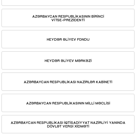
AZƏRBAYCAN RESPUBLİKASININ BİRİNCİ
VİTSE-PREZİDENTİ
HEYDƏR ƏLİYEV FONDU
HEYDƏR ƏLİYEV MƏRKƏZİ
AZƏRBAYCAN RESPUBLİKASI NAZİRLƏR KABİNETİ
AZƏRBAYCAN RESPUBLİKASININ MİLLİ MƏCLİSİ
AZƏRBAYCAN RESPUBLİKASI İQTİSADİYYAT NAZİRLİYİ YANINDA
DÖVLƏT VERGİ XİDMƏTİ