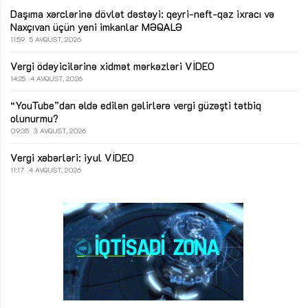
Daşıma xərclərinə dövlət dəstəyi: qeyri-neft-qaz ixracı və
Naxçıvan üçün yeni imkanlar
MƏQALƏ
11:59
5 AVQUST, 2026
Vergi ödəyicilərinə xidmət mərkəzləri
VİDEO
14:25
4 AVQUST, 2026
“YouTube”dan əldə edilən gəlirlərə vergi güzəşti tətbiq
olunurmu?
09:35
3 AVQUST, 2026
Vergi xəbərləri: iyul
VİDEO
11:17
4 AVQUST, 2026