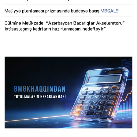
M
Maliyyə planlaması prizmasında büdcəyə baxış
MƏQALƏ
Az
Gülminə Məlikzadə: “Azərbaycan Bacarıqlar Akseleratoru”
ke
ixtisaslaşmış kadrların hazırlanmasını hədəfləyir”
Ay
su