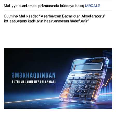
M
Maliyyə planlaması prizmasında büdcəyə baxış
MƏQALƏ
Az
Gülminə Məlikzadə: “Azərbaycan Bacarıqlar Akseleratoru”
ke
ixtisaslaşmış kadrların hazırlanmasını hədəfləyir”
Ay
su