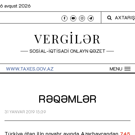
6 avqust 2026
AXTARIŞ
VERGİLƏR
SOSİAL-İQTİSADİ ONLAYN QƏZET
WWW.TAXES.GOV.AZ
MENU
RƏQƏMLƏR
31 YANVAR 2019 15:39
Türkiyə ötən ilin noyabr ayında Azərbaycandan
745