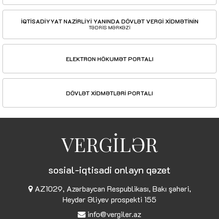
İQTİSADİYYAT NAZİRLİYİ YANINDA DÖVLƏT VERGİ XİDMƏTİNİN
TƏDRİS MƏRKƏZİ
ELEKTRON HÖKUMƏT PORTALI
DÖVLƏT XİDMƏTLƏRİ PORTALI
VERGİLƏR
sosial-iqtisadi onlayn qəzet
AZ1029, Azərbaycan Respublikası, Bakı şəhəri,
Heydər Əliyev prospekti 155
info@vergiler.az