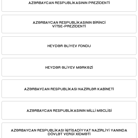
AZƏRBAYCAN RESPUBLİKASININ PREZİDENTİ
AZƏRBAYCAN RESPUBLİKASININ BİRİNCİ
VİTSE-PREZİDENTİ
HEYDƏR ƏLİYEV FONDU
HEYDƏR ƏLİYEV MƏRKƏZİ
AZƏRBAYCAN RESPUBLİKASI NAZİRLƏR KABİNETİ
AZƏRBAYCAN RESPUBLİKASININ MİLLİ MƏCLİSİ
AZƏRBAYCAN RESPUBLİKASI İQTİSADİYYAT NAZİRLİYİ YANINDA
DÖVLƏT VERGİ XİDMƏTİ