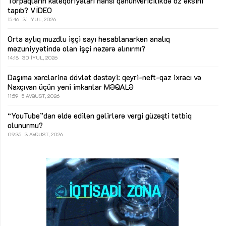
Torpaqların kateqoriyaları hansı qanunvericilikdə öz əksini
tapıb?
VİDEO
15:46
31 İYUL, 2026
Orta aylıq muzdlu işçi sayı hesablanarkən analıq
məzuniyyətində olan işçi nəzərə alınırmı?
14:18
30 İYUL, 2026
Daşıma xərclərinə dövlət dəstəyi: qeyri-neft-qaz ixracı və
Naxçıvan üçün yeni imkanlar
MƏQALƏ
11:59
5 AVQUST, 2026
“YouTube”dan əldə edilən gəlirlərə vergi güzəşti tətbiq
olunurmu?
09:35
3 AVQUST, 2026