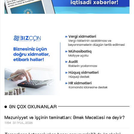
ƏN ÇOX OXUNANLAR
Məzuniyyət və işçinin təminatları: Əmək Məcəlləsi nə deyir?
11:54
31 İYUL, 2026