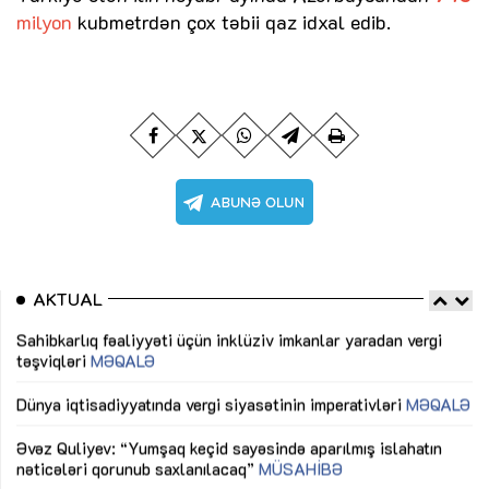
milyon
kubmetrdən çox təbii qaz idxal edib.
AKTUAL
Sahibkarlıq fəaliyyəti üçün inklüziv imkanlar yaradan vergi
“D
təşviqləri
MƏQALƏ
fə
lıq
Dünya iqtisadiyyatında vergi siyasətinin imperativləri
MƏQALƏ
Ni
mü
Əvəz Quliyev: “Yumşaq keçid sayəsində aparılmış islahatın
nəticələri qorunub saxlanılacaq”
MÜSAHİBƏ
Ay
ya