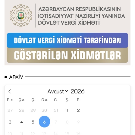
ARXIV
B.e.
Ç.a.
Ç.
C.a.
C.
Ş.
B.
27
28
29
30
31
1
2
3
4
5
6
7
8
9
10
11
12
13
14
15
16