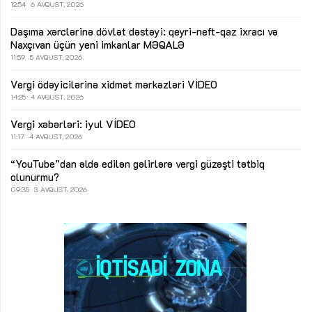
12:54
6 AVQUST, 2026
Daşıma xərclərinə dövlət dəstəyi: qeyri-neft-qaz ixracı və
Naxçıvan üçün yeni imkanlar
MƏQALƏ
11:59
5 AVQUST, 2026
Vergi ödəyicilərinə xidmət mərkəzləri
VİDEO
14:25
4 AVQUST, 2026
Vergi xəbərləri: iyul
VİDEO
11:17
4 AVQUST, 2026
“YouTube”dan əldə edilən gəlirlərə vergi güzəşti tətbiq
olunurmu?
09:35
3 AVQUST, 2026