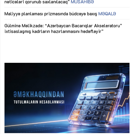
nəticələri qorunub saxlanılacaq”
MÜSAHİBƏ
Ay
ya
M
Maliyyə planlaması prizmasında büdcəyə baxış
MƏQALƏ
Az
Gülminə Məlikzadə: “Azərbaycan Bacarıqlar Akseleratoru”
ke
ixtisaslaşmış kadrların hazırlanmasını hədəfləyir”
Ay
su