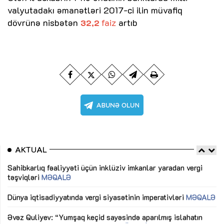
valyutadakı əmanətləri 2017-ci ilin müvafiq
dövrünə nisbətən
faiz
artıb
32,2
AKTUAL
Sahibkarlıq fəaliyyəti üçün inklüziv imkanlar yaradan vergi
“D
təşviqləri
MƏQALƏ
fə
lıq
Dünya iqtisadiyyatında vergi siyasətinin imperativləri
MƏQALƏ
Ni
mü
Əvəz Quliyev: “Yumşaq keçid sayəsində aparılmış islahatın