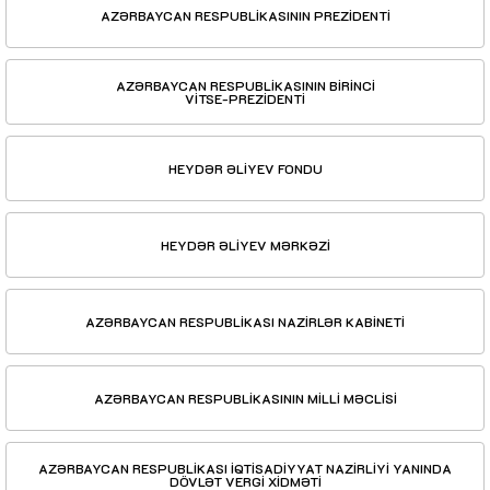
AZƏRBAYCAN RESPUBLİKASININ PREZİDENTİ
AZƏRBAYCAN RESPUBLİKASININ BİRİNCİ
VİTSE-PREZİDENTİ
HEYDƏR ƏLİYEV FONDU
HEYDƏR ƏLİYEV MƏRKƏZİ
AZƏRBAYCAN RESPUBLİKASI NAZİRLƏR KABİNETİ
AZƏRBAYCAN RESPUBLİKASININ MİLLİ MƏCLİSİ
AZƏRBAYCAN RESPUBLİKASI İQTİSADİYYAT NAZİRLİYİ YANINDA
DÖVLƏT VERGİ XİDMƏTİ