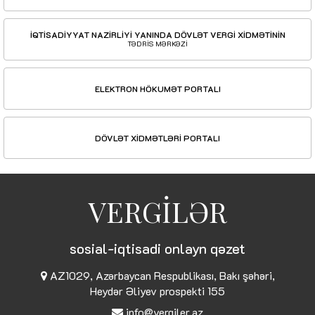
İQTİSADİYYAT NAZİRLİYİ YANINDA DÖVLƏT VERGİ XİDMƏTİNİN
TƏDRİS MƏRKƏZİ
ELEKTRON HÖKUMƏT PORTALI
DÖVLƏT XİDMƏTLƏRİ PORTALI
VERGİLƏR
sosial-iqtisadi onlayn qəzet
AZ1029, Azərbaycan Respublikası, Bakı şəhəri,
Heydər Əliyev prospekti 155
info@vergiler.az