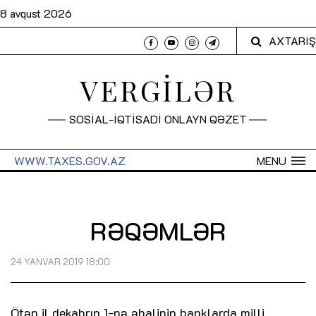
8 avqust 2026
AXTARIŞ
VERGİLƏR
SOSİAL-İQTİSADİ ONLAYN QƏZET
WWW.TAXES.GOV.AZ
MENU
RƏQƏMLƏR
24 YANVAR 2019 18:00
Ötən il dekabrın 1-nə əhalinin banklarda milli