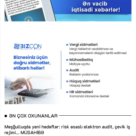
ƏN ÇOX OXUNANLAR
Məşğulluqda yeni hədəflər: risk əsaslı elektron audit, çevik iş
rejimi...
MÜSAHİBƏ