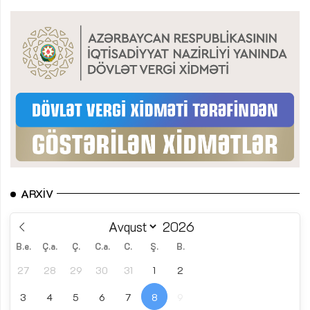
ARXIV
B.e.
Ç.a.
Ç.
C.a.
C.
Ş.
B.
27
28
29
30
31
1
2
3
4
5
6
7
8
9