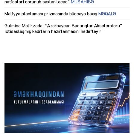
nəticələri qorunub saxlanılacaq”
MÜSAHİBƏ
Ay
ya
M
Maliyyə planlaması prizmasında büdcəyə baxış
MƏQALƏ
Az
Gülminə Məlikzadə: “Azərbaycan Bacarıqlar Akseleratoru”
ke
ixtisaslaşmış kadrların hazırlanmasını hədəfləyir”
Ay
su