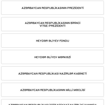
AZƏRBAYCAN RESPUBLİKASININ PREZİDENTİ
AZƏRBAYCAN RESPUBLİKASININ BİRİNCİ
VİTSE-PREZİDENTİ
HEYDƏR ƏLİYEV FONDU
HEYDƏR ƏLİYEV MƏRKƏZİ
AZƏRBAYCAN RESPUBLİKASI NAZİRLƏR KABİNETİ
AZƏRBAYCAN RESPUBLİKASININ MİLLİ MƏCLİSİ
AZƏRBAYCAN RESPUBLİKASI İQTİSADİYYAT NAZİRLİYİ YANINDA