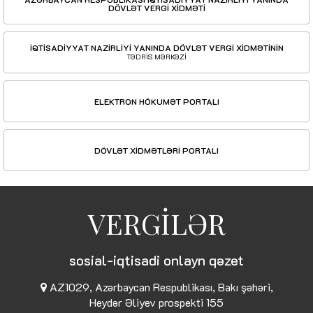
DÖVLƏT VERGİ XİDMƏTİ
İQTİSADİYYAT NAZİRLİYİ YANINDA DÖVLƏT VERGİ XİDMƏTİNİN
TƏDRİS MƏRKƏZİ
ELEKTRON HÖKUMƏT PORTALI
DÖVLƏT XİDMƏTLƏRİ PORTALI
VERGİLƏR
sosial-iqtisadi onlayn qəzet
AZ1029, Azərbaycan Respublikası, Bakı şəhəri,
Heydər Əliyev prospekti 155