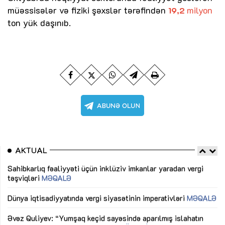
müəssisələr və fiziki şəxslər tərəfindən
milyon
19,2
ton yük daşınıb.
AKTUAL
Sahibkarlıq fəaliyyəti üçün inklüziv imkanlar yaradan vergi
“D
təşviqləri
MƏQALƏ
fə
lıq
Dünya iqtisadiyyatında vergi siyasətinin imperativləri
MƏQALƏ
Ni
mü
Əvəz Quliyev: “Yumşaq keçid sayəsində aparılmış islahatın