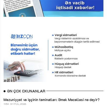
ƏN ÇOX OXUNANLAR
Məzuniyyət və işçinin təminatları: Əmək Məcəlləsi nə deyir?
11:54
31 İYUL, 2026