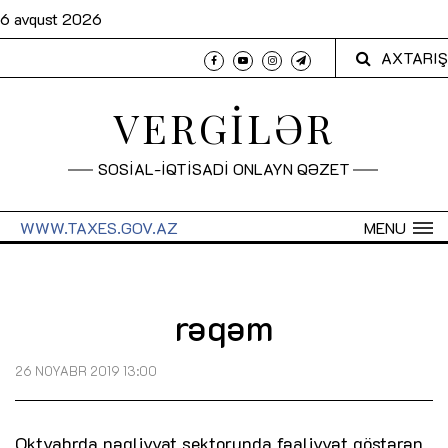
6 avqust 2026
AXTARIŞ
VERGİLƏR
SOSİAL-İQTİSADİ ONLAYN QƏZET
WWW.TAXES.GOV.AZ
MENU
rəqəm
26 NOYABR 2019 13:00
Oktyabrda nəqliyyat sektorunda fəaliyyət göstərən