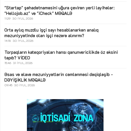
"Startap" şəhadətnaməsini uğura çevirən yerli layihələr:
"Hellojob.az" və "iCheck"
MƏQALƏ
11:29
30 İYUL, 2026
Orta aylıq muzdlu işçi sayı hesablanarkən analıq
məzuniyyətində olan işçi nəzərə alınırmı?
14:18
30 İYUL, 2026
Torpaqların kateqoriyaları hansı qanunvericilikdə öz əksini
tapıb?
VİDEO
15:46
31 İYUL, 2026
Əsas və əlavə məzuniyyətlərin cəmlənməsi dəqiqləşib -
DƏYİŞİKLİK
MƏQALƏ
09:45
30 İYUL, 2026