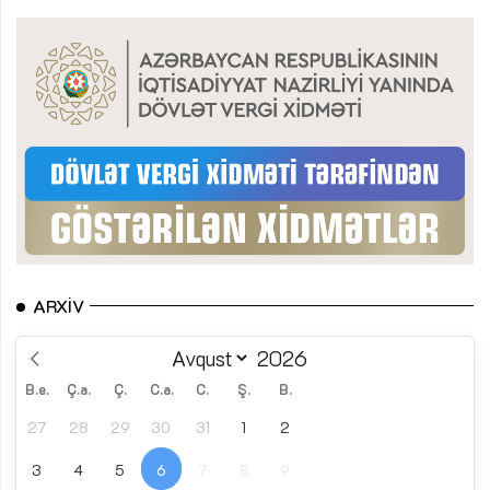
ARXIV
B.e.
Ç.a.
Ç.
C.a.
C.
Ş.
B.
27
28
29
30
31
1
2
3
4
5
6
7
8
9