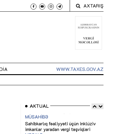
AXTARIŞ
DIA
WWW.TAXES.GOV.AZ
AKTUAL
 arxasında
Sahibkarlıq fəaliyyəti üçün inklüziv
“Düzgün kommun
t dayanır”
imkanlar yaradan vergi təşviqləri
real iş və siste
MƏQALƏ
MÜSAHİBƏ