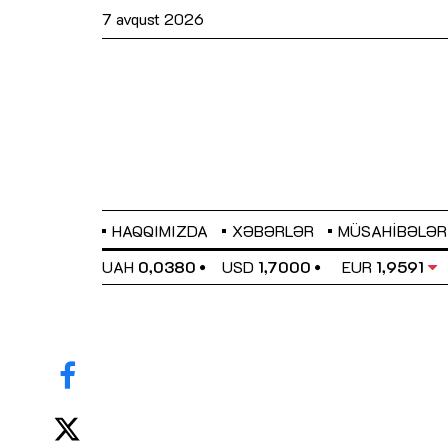
7 avqust 2026
HAQQIMIZDA
XƏBƏRLƏR
MÜSAHIBƏLƏR
EL
0,6489
UAH
0,0380
USD
1,7000
EUR
1,9591