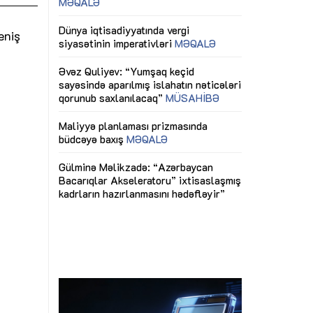
ericiliyinə
Dünya iqtisadiyyatında vergi
Nicat İmanov: "
ühitinin
siyasətinin imperativləri
MƏQALƏ
dəyişikliklər s
eniş
edir"
yaxşılaşdırılma
MÜSAHİBƏ
Əvəz Quliyev: “Yumşaq keçid
sayəsində aparılmış islahatın nəticələri
miz daha
qorunub saxlanılacaq”
MÜSAHİBƏ
Aytən Kərimov
, çevik və
inklüziv iş müh
dırmaqdır”
öyrənən komand
Maliyyə planlaması prizmasında
MÜSAHİBƏ
büdcəyə baxış
MƏQALƏ
tərəfdaşlığı
Azərbaycanda d
Gülminə Məlikzadə: “Azərbaycan
n ilk pilot
çərçivəsində hə
Bacarıqlar Akseleratoru” ixtisaslaşmış
layihə
VİDEO
kadrların hazırlanmasını hədəfləyir”
qaviləsi”
Aydın Hüseynov
renliyini
Azərbaycanın iq
andır”
təmin edən əsa
MÜSAHİBƏ