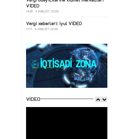
VİDEO
14:25
4 AVQUST, 2026
Vergi xəbərləri: iyul
VİDEO
11:17
4 AVQUST, 2026
VIDEO