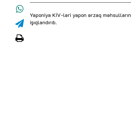
Yaponiya KİV-ləri yapon ərzaq məhsullarını
işıqlandırıb.