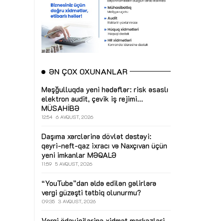
ƏN ÇOX OXUNANLAR
Məşğulluqda yeni hədəflər: risk əsaslı
elektron audit, çevik iş rejimi...
MÜSAHİBƏ
12:54
6 AVQUST, 2026
Daşıma xərclərinə dövlət dəstəyi:
qeyri-neft-qaz ixracı və Naxçıvan üçün
yeni imkanlar
MƏQALƏ
11:59
5 AVQUST, 2026
“YouTube”dan əldə edilən gəlirlərə
vergi güzəşti tətbiq olunurmu?
09:35
3 AVQUST, 2026
Vergi ödəyicilərinə xidmət mərkəzləri