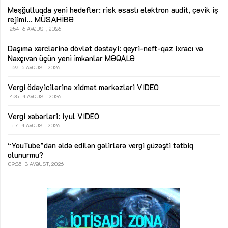
Məşğulluqda yeni hədəflər: risk əsaslı elektron audit, çevik iş
rejimi...
MÜSAHİBƏ
12:54
6 AVQUST, 2026
Daşıma xərclərinə dövlət dəstəyi: qeyri-neft-qaz ixracı və
Naxçıvan üçün yeni imkanlar
MƏQALƏ
11:59
5 AVQUST, 2026
Vergi ödəyicilərinə xidmət mərkəzləri
VİDEO
14:25
4 AVQUST, 2026
Vergi xəbərləri: iyul
VİDEO
11:17
4 AVQUST, 2026
“YouTube”dan əldə edilən gəlirlərə vergi güzəşti tətbiq
olunurmu?
09:35
3 AVQUST, 2026