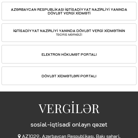
AZƏRBAYCAN RESPUBLİKASI İQTİSADİYYAT NAZİRLİYİ YANINDA
DÖVLƏT VERGİ XİDMƏTİ
İQTİSADİYYAT NAZİRLİYİ YANINDA DÖVLƏT VERGİ XİDMƏTİNİN
TƏDRİS MƏRKƏZİ
ELEKTRON HÖKUMƏT PORTALI
DÖVLƏT XİDMƏTLƏRİ PORTALI
VERGİLƏR
sosial-iqtisadi onlayn qəzet
AZ1029, Azərbaycan Respublikası, Bakı şəhəri,