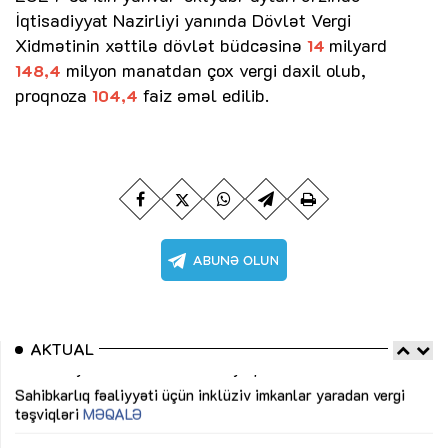
İqtisadiyyat Nazirliyi yanında Dövlət Vergi
Xidmətinin xəttilə dövlət büdcəsinə
milyard
14
milyon manatdan çox vergi daxil olub,
148,4
proqnoza
faiz əməl edilib.
104,4
AKTUAL
Sahibkarlıq fəaliyyəti üçün inklüziv imkanlar yaradan vergi
“D
təşviqləri
MƏQALƏ
fə
lıq
Dünya iqtisadiyyatında vergi siyasətinin imperativləri
MƏQALƏ
Ni