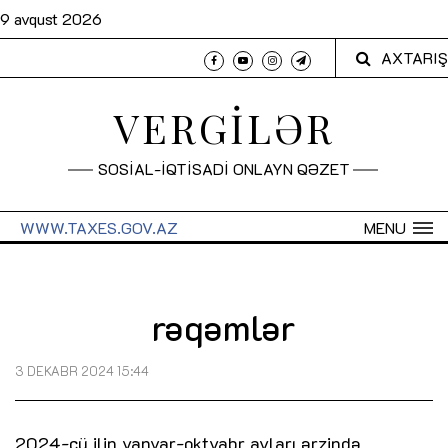
9 avqust 2026
AXTARIŞ
VERGİLƏR
SOSİAL-İQTİSADİ ONLAYN QƏZET
WWW.TAXES.GOV.AZ
MENU
rəqəmlər
3 DEKABR 2024 15:44
2024-cü ilin yanvar-oktyabr ayları ərzində