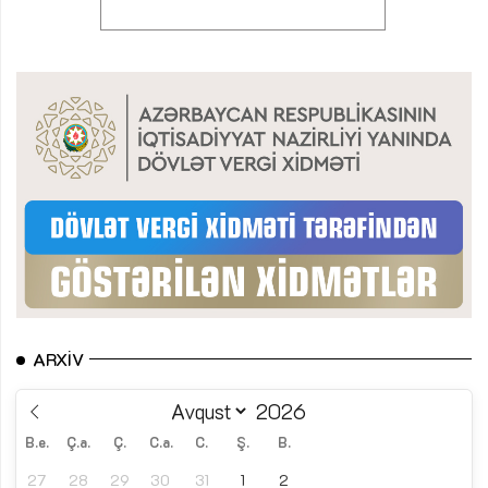
ARXIV
B.e.
Ç.a.
Ç.
C.a.
C.
Ş.
B.
27
28
29
30
31
1
2