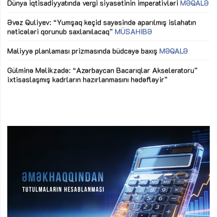
mü
Əvəz Quliyev: “Yumşaq keçid sayəsində aparılmış islahatın
nəticələri qorunub saxlanılacaq”
MÜSAHİBƏ
Ay
ya
M
Maliyyə planlaması prizmasında büdcəyə baxış
MƏQALƏ
Az
Gülminə Məlikzadə: “Azərbaycan Bacarıqlar Akseleratoru”
ke
ixtisaslaşmış kadrların hazırlanmasını hədəfləyir”
Ay
su