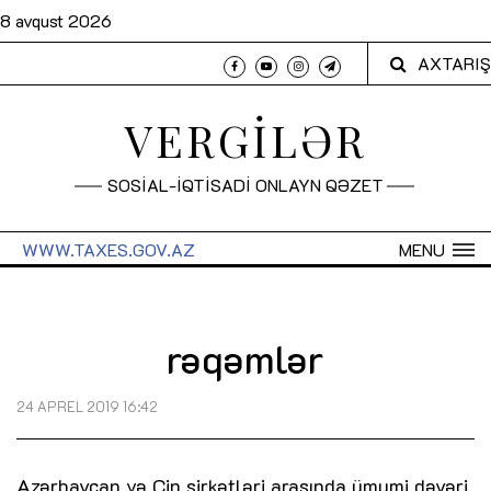
8 avqust 2026
AXTARIŞ
VERGİLƏR
SOSİAL-İQTİSADİ ONLAYN QƏZET
WWW.TAXES.GOV.AZ
MENU
rəqəmlər
24 APREL 2019 16:42
Azərbaycan və Çin şirkətləri arasında ümumi dəyəri