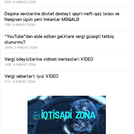
12:54
6 AVQUST, 2026
Daşıma xərclərinə dövlət dəstəyi: qeyri-neft-qaz ixracı və
Naxçıvan üçün yeni imkanlar
MƏQALƏ
11:59
5 AVQUST, 2026
“YouTube”dan əldə edilən gəlirlərə vergi güzəşti tətbiq
olunurmu?
09:35
3 AVQUST, 2026
Vergi ödəyicilərinə xidmət mərkəzləri
VİDEO
14:25
4 AVQUST, 2026
Vergi xəbərləri: iyul
VİDEO
11:17
4 AVQUST, 2026