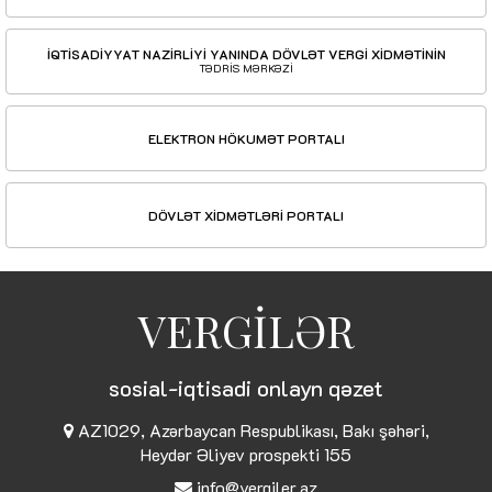
İQTİSADİYYAT NAZİRLİYİ YANINDA DÖVLƏT VERGİ XİDMƏTİNİN
TƏDRİS MƏRKƏZİ
ELEKTRON HÖKUMƏT PORTALI
DÖVLƏT XİDMƏTLƏRİ PORTALI
VERGİLƏR
sosial-iqtisadi onlayn qəzet
AZ1029, Azərbaycan Respublikası, Bakı şəhəri,
Heydər Əliyev prospekti 155
info@vergiler.az