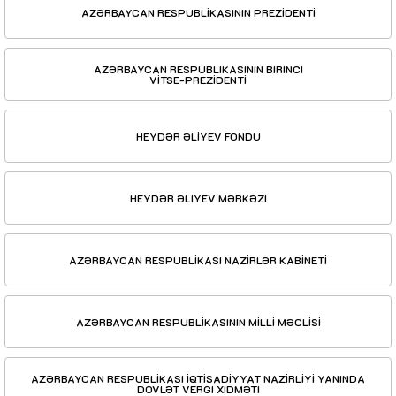
AZƏRBAYCAN RESPUBLİKASININ PREZİDENTİ
AZƏRBAYCAN RESPUBLİKASININ BİRİNCİ
VİTSE-PREZİDENTİ
HEYDƏR ƏLİYEV FONDU
HEYDƏR ƏLİYEV MƏRKƏZİ
AZƏRBAYCAN RESPUBLİKASI NAZİRLƏR KABİNETİ
AZƏRBAYCAN RESPUBLİKASININ MİLLİ MƏCLİSİ
AZƏRBAYCAN RESPUBLİKASI İQTİSADİYYAT NAZİRLİYİ YANINDA
DÖVLƏT VERGİ XİDMƏTİ