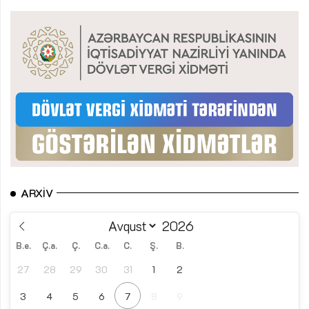
ARXIV
B.e.
Ç.a.
Ç.
C.a.
C.
Ş.
B.
27
28
29
30
31
1
2
3
4
5
6
7
8
9