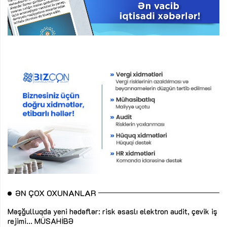
ƏN ÇOX OXUNANLAR
Məşğulluqda yeni hədəflər: risk əsaslı elektron audit, çevik iş
rejimi...
MÜSAHİBƏ