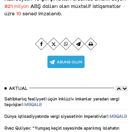
milyon
ABŞ dolları olan müxtəlif istiqamətlər
821
üzrə
sənəd imzalanıb.
10
AKTUAL
Sahibkarlıq fəaliyyəti üçün inklüziv imkanlar yaradan vergi
“D
təşviqləri
MƏQALƏ
fə
lıq
Dünya iqtisadiyyatında vergi siyasətinin imperativləri
MƏQALƏ
Ni
mü
Əvəz Quliyev: “Yumşaq keçid sayəsində aparılmış islahatın