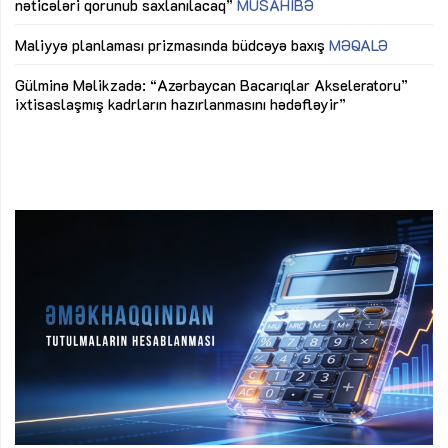
nəticələri qorunub saxlanılacaq”
MÜSAHİBƏ
Ay
ya
M
Maliyyə planlaması prizmasında büdcəyə baxış
MƏQALƏ
Az
Gülminə Məlikzadə: “Azərbaycan Bacarıqlar Akseleratoru”
ke
ixtisaslaşmış kadrların hazırlanmasını hədəfləyir”
Ay
su