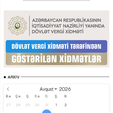
ARXIV
B.e.
Ç.a.
Ç.
C.a.
C.
Ş.
B.
27
28
29
30
31
1
2