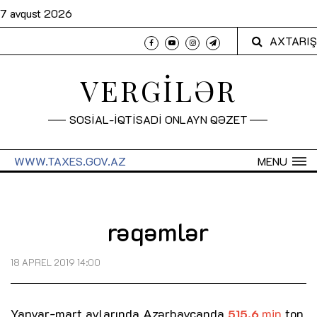
7 avqust 2026
AXTARIŞ
VERGİLƏR
SOSİAL-İQTİSADİ ONLAYN QƏZET
WWW.TAXES.GOV.AZ
MENU
rəqəmlər
18 APREL 2019 14:00
Yanvar-mart aylarında Azərbaycanda
min
ton
515,6