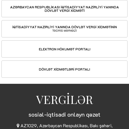
AZƏRBAYCAN RESPUBLİKASI İQTİSADİYYAT NAZİRLİYİ YANINDA
DÖVLƏT VERGİ XİDMƏTİ
İQTİSADİYYAT NAZİRLİYİ YANINDA DÖVLƏT VERGİ XİDMƏTİNİN
TƏDRİS MƏRKƏZİ
ELEKTRON HÖKUMƏT PORTALI
DÖVLƏT XİDMƏTLƏRİ PORTALI
VERGİLƏR
sosial-iqtisadi onlayn qəzet
AZ1029, Azərbaycan Respublikası, Bakı şəhəri,