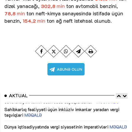
dizel yanacağı,
min
ton avtomobil benzini,
302,8
min
ton neft-kimya sənayesində istifadə üçün
78,8
benzin,
min
ton ağ neft istehsal olunub.
154,2
AKTUAL
Sahibkarlıq fəaliyyəti üçün inklüziv imkanlar yaradan vergi
“D
təşviqləri
MƏQALƏ
fə
lıq
Dünya iqtisadiyyatında vergi siyasətinin imperativləri
MƏQALƏ
Ni
mü