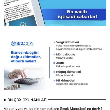
ƏN ÇOX OXUNANLAR
Məzuniyyət və işçinin təminatları: Əmək Məcəlləsi nə deyir?