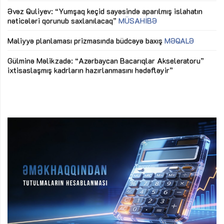
Əvəz Quliyev: “Yumşaq keçid sayəsində aparılmış islahatın
nəticələri qorunub saxlanılacaq”
MÜSAHİBƏ
Ay
ya
M
Maliyyə planlaması prizmasında büdcəyə baxış
MƏQALƏ
Az
Gülminə Məlikzadə: “Azərbaycan Bacarıqlar Akseleratoru”
ke
ixtisaslaşmış kadrların hazırlanmasını hədəfləyir”
Ay
su