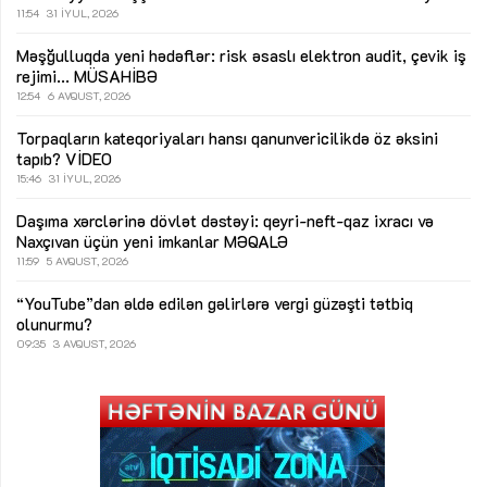
11:54
31 İYUL, 2026
Məşğulluqda yeni hədəflər: risk əsaslı elektron audit, çevik iş
rejimi...
MÜSAHİBƏ
12:54
6 AVQUST, 2026
Torpaqların kateqoriyaları hansı qanunvericilikdə öz əksini
tapıb?
VİDEO
15:46
31 İYUL, 2026
Daşıma xərclərinə dövlət dəstəyi: qeyri-neft-qaz ixracı və
Naxçıvan üçün yeni imkanlar
MƏQALƏ
11:59
5 AVQUST, 2026
“YouTube”dan əldə edilən gəlirlərə vergi güzəşti tətbiq
olunurmu?
09:35
3 AVQUST, 2026