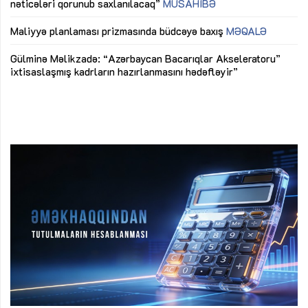
nəticələri qorunub saxlanılacaq”
MÜSAHİBƏ
Ay
ya
M
Maliyyə planlaması prizmasında büdcəyə baxış
MƏQALƏ
Az
Gülminə Məlikzadə: “Azərbaycan Bacarıqlar Akseleratoru”
ke
ixtisaslaşmış kadrların hazırlanmasını hədəfləyir”
Ay
su