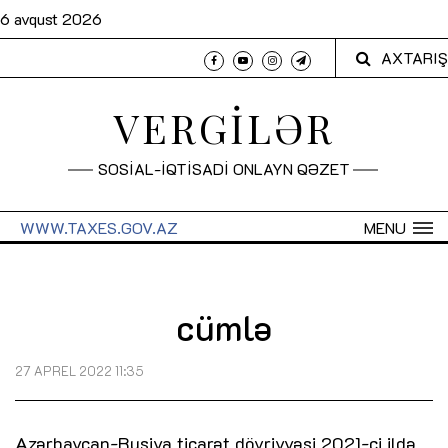
6 avqust 2026
AXTARIŞ
VERGİLƏR
SOSİAL-İQTİSADİ ONLAYN QƏZET
WWW.TAXES.GOV.AZ
MENU
cümlə
27 APREL 2022 11:35
Azərbaycan-Rusiya ticarət dövriyyəsi 2021-ci ildə