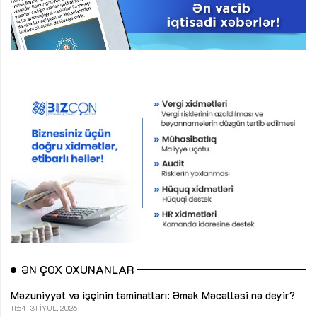
ƏN ÇOX OXUNANLAR
Məzuniyyət və işçinin təminatları: Əmək Məcəlləsi nə deyir?
11:54
31 İYUL, 2026