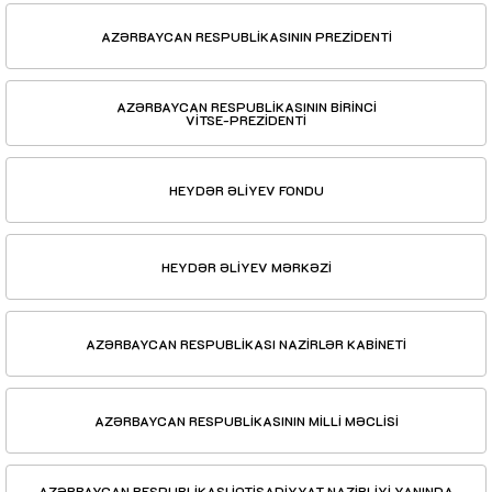
AZƏRBAYCAN RESPUBLİKASININ PREZİDENTİ
AZƏRBAYCAN RESPUBLİKASININ BİRİNCİ
VİTSE-PREZİDENTİ
HEYDƏR ƏLİYEV FONDU
HEYDƏR ƏLİYEV MƏRKƏZİ
AZƏRBAYCAN RESPUBLİKASI NAZİRLƏR KABİNETİ
AZƏRBAYCAN RESPUBLİKASININ MİLLİ MƏCLİSİ
AZƏRBAYCAN RESPUBLİKASI İQTİSADİYYAT NAZİRLİYİ YANINDA