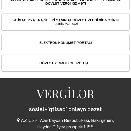
DÖVLƏT VERGİ XİDMƏTİ
İQTİSADİYYAT NAZİRLİYİ YANINDA DÖVLƏT VERGİ XİDMƏTİNİN
TƏDRİS MƏRKƏZİ
ELEKTRON HÖKUMƏT PORTALI
DÖVLƏT XİDMƏTLƏRİ PORTALI
VERGİLƏR
sosial-iqtisadi onlayn qəzet
AZ1029, Azərbaycan Respublikası, Bakı şəhəri,
Heydər Əliyev prospekti 155