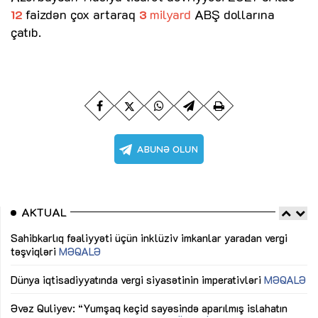
faizdən çox artaraq
milyard
ABŞ dollarına
12
3
çatıb.
AKTUAL
Sahibkarlıq fəaliyyəti üçün inklüziv imkanlar yaradan vergi
“D
təşviqləri
MƏQALƏ
fə
lıq
Dünya iqtisadiyyatında vergi siyasətinin imperativləri
MƏQALƏ
Ni
mü
Əvəz Quliyev: “Yumşaq keçid sayəsində aparılmış islahatın