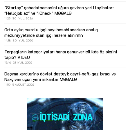
"Startap" şəhadətnaməsini uğura çevirən yerli layihələr:
"Hellojob.az" və "iCheck"
MƏQALƏ
11:29
30 İYUL, 2026
Orta aylıq muzdlu işçi sayı hesablanarkən analıq
məzuniyyətində olan işçi nəzərə alınırmı?
14:18
30 İYUL, 2026
Torpaqların kateqoriyaları hansı qanunvericilikdə öz əksini
tapıb?
VİDEO
15:46
31 İYUL, 2026
Daşıma xərclərinə dövlət dəstəyi: qeyri-neft-qaz ixracı və
Naxçıvan üçün yeni imkanlar
MƏQALƏ
11:59
5 AVQUST, 2026