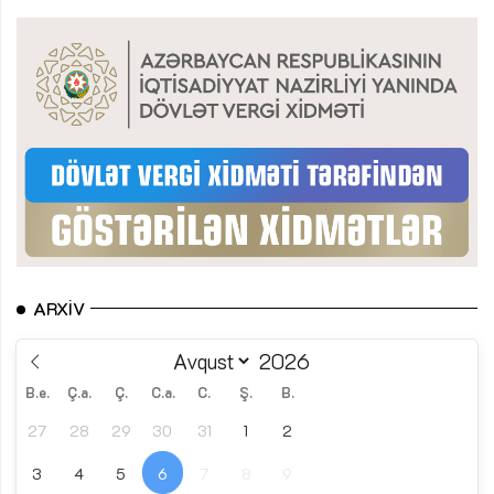
ARXIV
B.e.
Ç.a.
Ç.
C.a.
C.
Ş.
B.
27
28
29
30
31
1
2
3
4
5
6
7
8
9