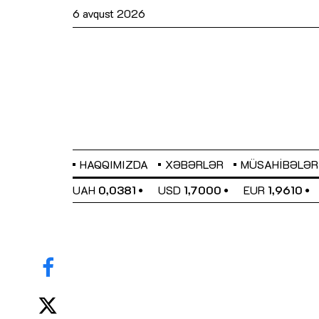
6 avqust 2026
HAQQIMIZDA
XƏBƏRLƏR
MÜSAHIBƏLƏR
EL
0,6480
UAH
0,0381
USD
1,7000
EUR
1,9610