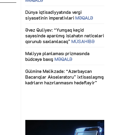
ericiliyinə
Dünya iqtisadiyyatında vergi
Nicat İmanov: "
ühitinin
siyasətinin imperativləri
MƏQALƏ
dəyişikliklər s
edir"
yaxşılaşdırılma
MÜSAHİBƏ
Əvəz Quliyev: “Yumşaq keçid
sayəsində aparılmış islahatın nəticələri
miz daha
qorunub saxlanılacaq”
MÜSAHİBƏ
Aytən Kərimov
, çevik və
inklüziv iş müh
dırmaqdır”
öyrənən komand
Maliyyə planlaması prizmasında
MÜSAHİBƏ
büdcəyə baxış
MƏQALƏ
tərəfdaşlığı
Azərbaycanda d
Gülminə Məlikzadə: “Azərbaycan
n ilk pilot
çərçivəsində hə
Bacarıqlar Akseleratoru” ixtisaslaşmış
layihə
VİDEO
kadrların hazırlanmasını hədəfləyir”
qaviləsi”
Aydın Hüseynov
renliyini
Azərbaycanın iq
andır”
təmin edən əsa
MÜSAHİBƏ