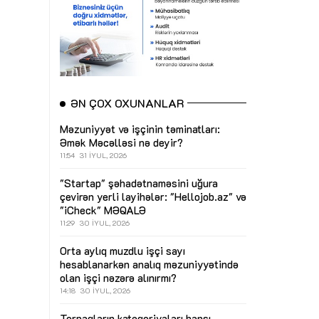
ƏN ÇOX OXUNANLAR
Məzuniyyət və işçinin təminatları:
Əmək Məcəlləsi nə deyir?
11:54
31 İYUL, 2026
"Startap" şəhadətnaməsini uğura
çevirən yerli layihələr: "Hellojob.az" və
"iCheck"
MƏQALƏ
11:29
30 İYUL, 2026
Orta aylıq muzdlu işçi sayı
hesablanarkən analıq məzuniyyətində
olan işçi nəzərə alınırmı?
14:18
30 İYUL, 2026
Torpaqların kateqoriyaları hansı