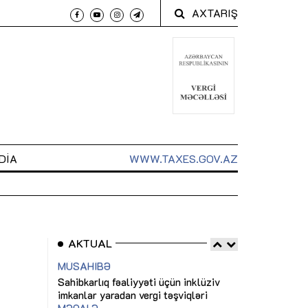
AXTARIŞ
DIA
WWW.TAXES.GOV.AZ
AKTUAL
 arxasında
Sahibkarlıq fəaliyyəti üçün inklüziv
“Düzgün kommun
t dayanır”
imkanlar yaradan vergi təşviqləri
real iş və siste
MƏQALƏ
MÜSAHİBƏ