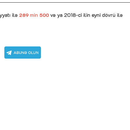
Dünya iqtisadiyyatında vergi
Nicat İmanov: "Vergi qanunv
siyasətinin imperativləri
MƏQALƏ
dəyişikliklər sahibkarlıq m
yyatı ilə
min
və ya 2018-ci ilin eyni dövrü ilə
289
500
yaxşılaşdırılmasına xidmət 
MÜSAHİBƏ
Əvəz Quliyev: “Yumşaq keçid
sayəsində aparılmış islahatın nəticələri
qorunub saxlanılacaq”
MÜSAHİBƏ
Aytən Kərimova: “Məqsədi
inklüziv iş mühiti yaratmaq
öyrənən komanda formalaş
Maliyyə planlaması prizmasında
MÜSAHİBƏ
büdcəyə baxış
MƏQALƏ
Azərbaycanda dövlət-özəl 
Gülminə Məlikzadə: “Azərbaycan
çərçivəsində həyata keçirilə
Bacarıqlar Akseleratoru” ixtisaslaşmış
layihə
VİDEO
kadrların hazırlanmasını hədəfləyir”
Aydın Hüseynov: “Əsrin mü
Azərbaycanın iqtisadi suve
təmin edən əsas dayaqlard
MÜSAHİBƏ