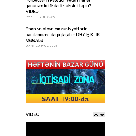
qanunvericilikdə öz əksini tapıb?
VİDEO
15:46
31 İYUL, 2026
Əsas və əlavə məzuniyyətlərin
cəmlənməsi dəqiqləşib - DƏYİŞİKLİK
MƏQALƏ
09:45
30 İYUL, 2026
VIDEO