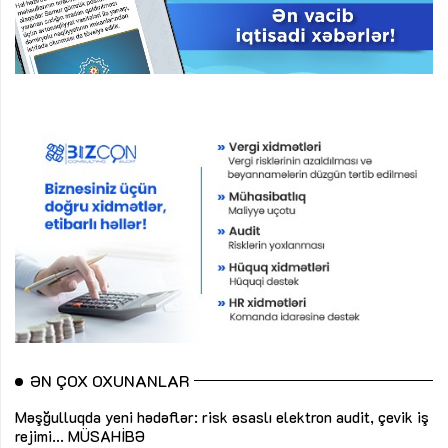
ƏN ÇOX OXUNANLAR
Məşğulluqda yeni hədəflər: risk əsaslı elektron audit, çevik iş
rejimi...
MÜSAHİBƏ