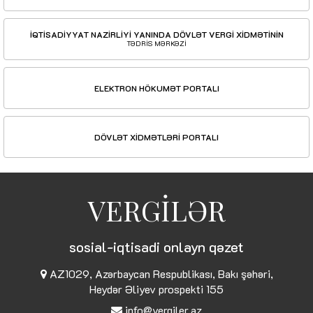
İQTİSADİYYAT NAZİRLİYİ YANINDA DÖVLƏT VERGİ XİDMƏTİNİN
TƏDRİS MƏRKƏZİ
ELEKTRON HÖKUMƏT PORTALI
DÖVLƏT XİDMƏTLƏRİ PORTALI
VERGİLƏR
sosial-iqtisadi onlayn qəzet
AZ1029, Azərbaycan Respublikası, Bakı şəhəri,
Heydər Əliyev prospekti 155
info@vergiler.az