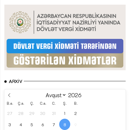
ARXIV
B.e.
Ç.a.
Ç.
C.a.
C.
Ş.
B.
27
28
29
30
31
1
2
3
4
5
6
7
8
9