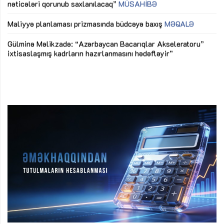
nəticələri qorunub saxlanılacaq”
MÜSAHİBƏ
Ay
ya
M
Maliyyə planlaması prizmasında büdcəyə baxış
MƏQALƏ
Az
Gülminə Məlikzadə: “Azərbaycan Bacarıqlar Akseleratoru”
ke
ixtisaslaşmış kadrların hazırlanmasını hədəfləyir”
Ay
su