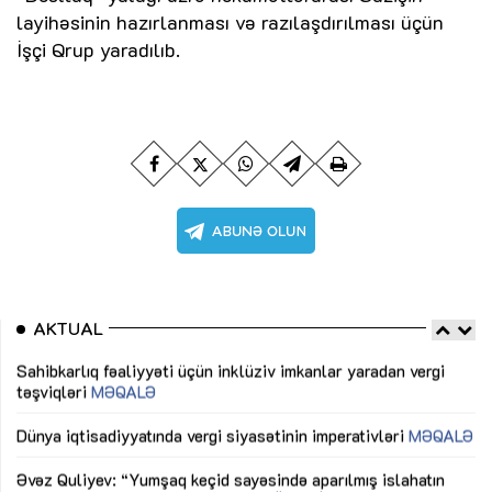
layihəsinin hazırlanması və razılaşdırılması üçün
İşçi Qrup yaradılıb.
AKTUAL
Sahibkarlıq fəaliyyəti üçün inklüziv imkanlar yaradan vergi
“D
təşviqləri
MƏQALƏ
fə
lıq
Dünya iqtisadiyyatında vergi siyasətinin imperativləri
MƏQALƏ
Ni
mü
Əvəz Quliyev: “Yumşaq keçid sayəsində aparılmış islahatın