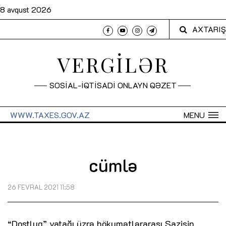
8 avqust 2026
AXTARIŞ
VERGİLƏR
SOSİAL-İQTİSADİ ONLAYN QƏZET
WWW.TAXES.GOV.AZ
MENU
cümlə
26 FEVRAL 2021 11:58
“Dostluq” yatağı üzrə hökumətlərarası Sazişin