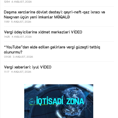
12:54
6 AVQUST, 2026
Daşıma xərclərinə dövlət dəstəyi: qeyri-neft-qaz ixracı və
Naxçıvan üçün yeni imkanlar
MƏQALƏ
11:59
5 AVQUST, 2026
Vergi ödəyicilərinə xidmət mərkəzləri
VİDEO
14:25
4 AVQUST, 2026
“YouTube”dan əldə edilən gəlirlərə vergi güzəşti tətbiq
olunurmu?
09:35
3 AVQUST, 2026
Vergi xəbərləri: iyul
VİDEO
11:17
4 AVQUST, 2026