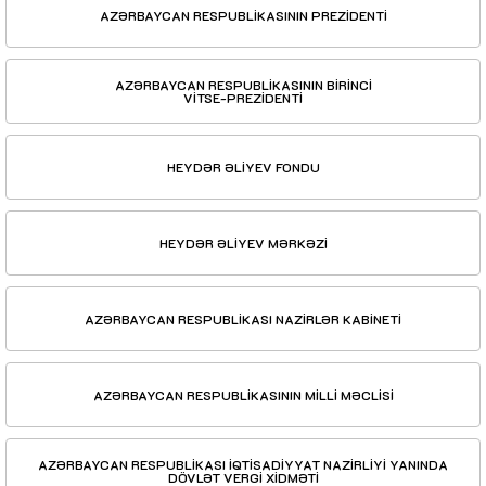
AZƏRBAYCAN RESPUBLİKASININ PREZİDENTİ
AZƏRBAYCAN RESPUBLİKASININ BİRİNCİ
VİTSE-PREZİDENTİ
HEYDƏR ƏLİYEV FONDU
HEYDƏR ƏLİYEV MƏRKƏZİ
AZƏRBAYCAN RESPUBLİKASI NAZİRLƏR KABİNETİ
AZƏRBAYCAN RESPUBLİKASININ MİLLİ MƏCLİSİ
AZƏRBAYCAN RESPUBLİKASI İQTİSADİYYAT NAZİRLİYİ YANINDA
DÖVLƏT VERGİ XİDMƏTİ