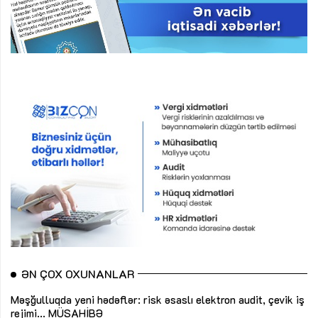
ƏN ÇOX OXUNANLAR
Məşğulluqda yeni hədəflər: risk əsaslı elektron audit, çevik iş
rejimi...
MÜSAHİBƏ