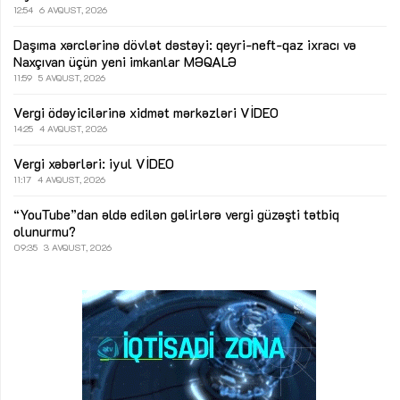
12:54
6 AVQUST, 2026
Daşıma xərclərinə dövlət dəstəyi: qeyri-neft-qaz ixracı və
Naxçıvan üçün yeni imkanlar
MƏQALƏ
11:59
5 AVQUST, 2026
Vergi ödəyicilərinə xidmət mərkəzləri
VİDEO
14:25
4 AVQUST, 2026
Vergi xəbərləri: iyul
VİDEO
11:17
4 AVQUST, 2026
“YouTube”dan əldə edilən gəlirlərə vergi güzəşti tətbiq
olunurmu?
09:35
3 AVQUST, 2026