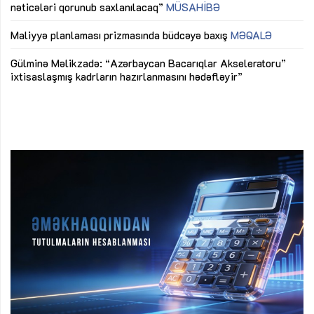
nəticələri qorunub saxlanılacaq”
MÜSAHİBƏ
Ay
ya
M
Maliyyə planlaması prizmasında büdcəyə baxış
MƏQALƏ
Az
Gülminə Məlikzadə: “Azərbaycan Bacarıqlar Akseleratoru”
ke
ixtisaslaşmış kadrların hazırlanmasını hədəfləyir”
Ay
su