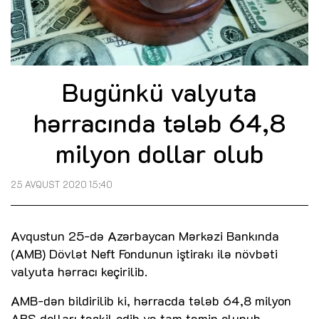
Bugünkü valyuta
hərracında tələb 64,8
milyon dollar olub
25 AVQUST 2020 15:40
Avqustun 25-də Azərbaycan Mərkəzi Bankında
(AMB) Dövlət Neft Fondunun iştirakı ilə növbəti
valyuta hərracı keçirilib.
AMB-dən bildirilib ki, hərracda tələb 64,8 milyon
ABŞ dolları təşkil edib və tam təmin olunub.