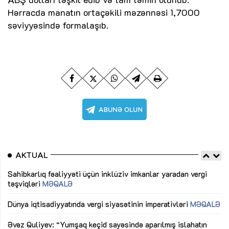
Hərracda manatın ortaçəkili məzənnəsi 1,7000
səviyyəsində formalaşıb.
AKTUAL
Sahibkarlıq fəaliyyəti üçün inklüziv imkanlar yaradan vergi
“D
təşviqləri
MƏQALƏ
fə
lıq
Dünya iqtisadiyyatında vergi siyasətinin imperativləri
MƏQALƏ
Ni
mü
Əvəz Quliyev: “Yumşaq keçid sayəsində aparılmış islahatın