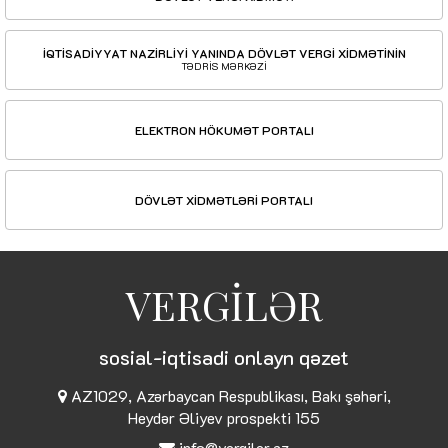
İQTİSADİYYAT NAZİRLİYİ YANINDA DÖVLƏT VERGİ XİDMƏTİNİN
TƏDRİS MƏRKƏZİ
ELEKTRON HÖKUMƏT PORTALI
DÖVLƏT XİDMƏTLƏRİ PORTALI
VERGİLƏR
sosial-iqtisadi onlayn qəzet
AZ1029, Azərbaycan Respublikası, Bakı şəhəri,
Heydər Əliyev prospekti 155
info@vergiler.az