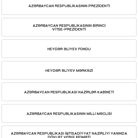
AZƏRBAYCAN RESPUBLİKASININ PREZİDENTİ
AZƏRBAYCAN RESPUBLİKASININ BİRİNCİ
VİTSE-PREZİDENTİ
HEYDƏR ƏLİYEV FONDU
HEYDƏR ƏLİYEV MƏRKƏZİ
AZƏRBAYCAN RESPUBLİKASI NAZİRLƏR KABİNETİ
AZƏRBAYCAN RESPUBLİKASININ MİLLİ MƏCLİSİ
AZƏRBAYCAN RESPUBLİKASI İQTİSADİYYAT NAZİRLİYİ YANINDA
DÖVLƏT VERGİ XİDMƏTİ