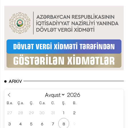
ARXIV
B.e.
Ç.a.
Ç.
C.a.
C.
Ş.
B.
27
28
29
30
31
1
2
3
4
5
6
7
8
9