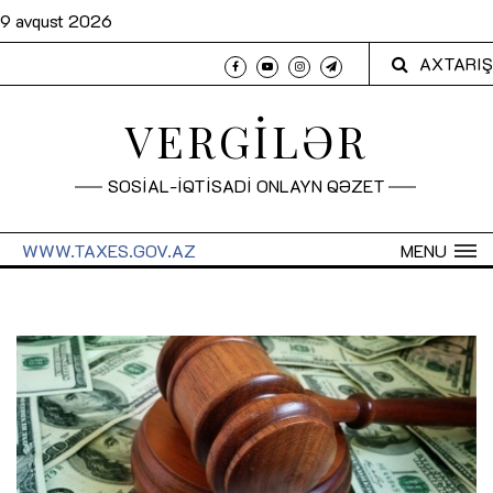
9 avqust 2026
AXTARIŞ
VERGİLƏR
SOSİAL-İQTİSADİ ONLAYN QƏZET
WWW.TAXES.GOV.AZ
MENU