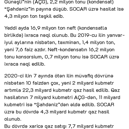
Günəşli”nin (AÇG), 2,2 milyon tonu (kondensat)
“Şahdəniz”in payına düşüb. SOCAR üzrə hasilat isə
4,3 milyon ton təşkil edib.
Yeddi ayda 16,9 milyon ton neft (kondensatla
birlikdə) ixraca nəql olunub. Bu 2019-cu ilin yanvar-
iyul aylarına nisbətən, təxminən, 1,4 milyon ton,
yəni 7,6 faiz azdır. Neft-kondensatın 16,2 milyon
tonu konsorsium, 0,7 milyon tonu isə SOCAR üzrə
ixraca nəql edilib.
2020-ci ilin 7 ayında ötən ilin müvafiq dövrünə
nisbətən 10 faizdən çox, yəni 2 milyard kubmetr
artımla 22,3 milyard kubmetr qaz hasil edilib. Qaz
hasilatının 7 milyard kubmetri AÇG-dən, 11 milyard
kubmetri isə “Şahdəniz”dən əldə edilib. SOCAR
üzrə bu dövrdə 4,3 milyard kubmetr qaz hasil
olunub.
Bu dövrdə xaricə qaz satışı 7,7 milyard kubmetr