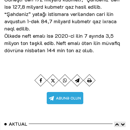
isə 127,8 milyard kubmetr qaz hasil edilib.
“Şahdəniz” yatağı istismara veriləndən cari ilin
avqustun 1-dək 84,7 milyard kubmetr qaz ixraca
nəql edilib.
Ölkədə neft emalı isə 2020-ci ilin 7 ayında 3,5
milyon ton təşkil edib. Neft emalı ötən ilin müvafiq
dövrünə nisbətən 144 min ton az olub.
AKTUAL