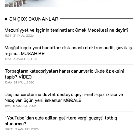
ƏN ÇOX OXUNANLAR
Məzuniyyət və işçinin təminatları: Əmək Məcəlləsi nə deyir?
11:54
31 İYUL, 2026
Məşğulluqda yeni hədəflər: risk əsaslı elektron audit, çevik iş
rejimi...
MÜSAHİBƏ
12:54
6 AVQUST, 2026
Torpaqların kateqoriyaları hansı qanunvericilikdə öz əksini
tapıb?
VİDEO
15:46
31 İYUL, 2026
Daşıma xərclərinə dövlət dəstəyi: qeyri-neft-qaz ixracı və
Naxçıvan üçün yeni imkanlar
MƏQALƏ
11:59
5 AVQUST, 2026
“YouTube”dan əldə edilən gəlirlərə vergi güzəşti tətbiq
olunurmu?
09:35
3 AVQUST, 2026