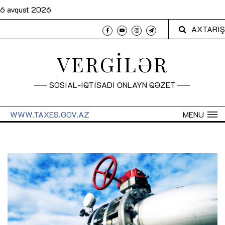
6 avqust 2026
AXTARIŞ
VERGİLƏR
SOSİAL-İQTİSADİ ONLAYN QƏZET
WWW.TAXES.GOV.AZ
MENU