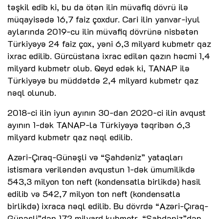
təşkil edib ki, bu da ötən ilin müvafiq dövrü ilə
müqayisədə 16,7 faiz çoxdur. Cari ilin yanvar-iyul
aylarında 2019-cu ilin müvafiq dövrünə nisbətən
Türkiyəyə 24 faiz çox, yəni 6,3 milyard kubmetr qaz
ixrac edilib. Gürcüstana ixrac edilən qazın həcmi 1,4
milyard kubmetr olub. Qeyd edək ki, TANAP ilə
Türkiyəyə bu müddətdə 2,4 milyard kubmetr qaz
nəql olunub.
2018-ci ilin iyun ayının 30-dan 2020-ci ilin avqust
ayının 1-dək TANAP-la Türkiyəyə təqribən 6,3
milyard kubmetr qaz nəql edilib.
Azəri-Çıraq-Günəşli və “Şahdəniz” yataqları
istismara veriləndən avqustun 1-dək ümumilikdə
543,3 milyon ton neft (kondensatla birlikdə) hasil
edilib və 542,7 milyon ton neft (kondensatla
birlikdə) ixraca nəql edilib. Bu dövrdə “Azəri-Çıraq-
Günəşli”dən 172 milyard kubmetr, “Şahdəniz”dən