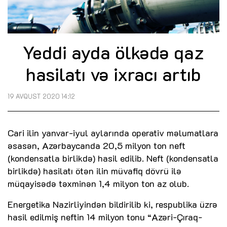
Yeddi ayda ölkədə qaz
hasilatı və ixracı artıb
19 AVQUST 2020 14:12
Cari ilin yanvar-iyul aylarında operativ məlumatlara
əsasən, Azərbaycanda 20,5 milyon ton neft
(kondensatla birlikdə) hasil edilib. Neft (kondensatla
birlikdə) hasilatı ötən ilin müvafiq dövrü ilə
müqayisədə təxminən 1,4 milyon ton az olub.
Energetika Nazirliyindən bildirilib ki, respublika üzrə
hasil edilmiş neftin 14 milyon tonu “Azəri-Çıraq-