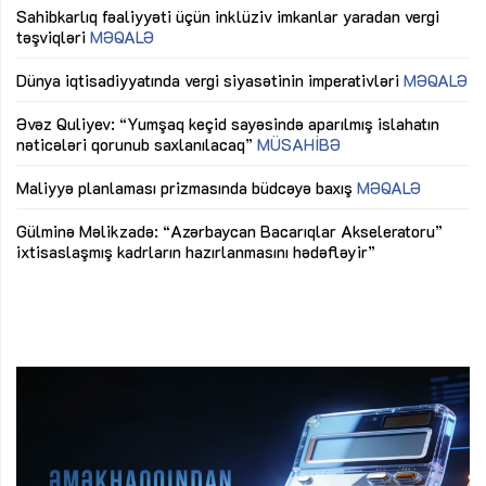
Sahibkarlıq fəaliyyəti üçün inklüziv imkanlar yaradan vergi
“D
təşviqləri
MƏQALƏ
fə
lıq
Dünya iqtisadiyyatında vergi siyasətinin imperativləri
MƏQALƏ
Ni
mü
Əvəz Quliyev: “Yumşaq keçid sayəsində aparılmış islahatın
nəticələri qorunub saxlanılacaq”
MÜSAHİBƏ
Ay
ya
M
Maliyyə planlaması prizmasında büdcəyə baxış
MƏQALƏ
Az
Gülminə Məlikzadə: “Azərbaycan Bacarıqlar Akseleratoru”
ke
ixtisaslaşmış kadrların hazırlanmasını hədəfləyir”
Ay
su