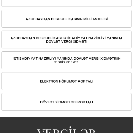
AZƏRBAYCAN RESPUBLİKASININ MİLLİ MƏCLİSİ
AZƏRBAYCAN RESPUBLİKASI İQTİSADİYYAT NAZİRLİYİ YANINDA
DÖVLƏT VERGİ XİDMƏTİ
İQTİSADİYYAT NAZİRLİYİ YANINDA DÖVLƏT VERGİ XİDMƏTİNİN
TƏDRİS MƏRKƏZİ
ELEKTRON HÖKUMƏT PORTALI
DÖVLƏT XİDMƏTLƏRİ PORTALI
VERGİLƏR