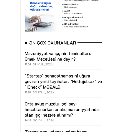
ƏN ÇOX OXUNANLAR
Məzuniyyət və işçinin təminatları:
Əmək Məcəlləsi nə deyir?
11:54
31 İYUL, 2026
"Startap" şəhadətnaməsini uğura
çevirən yerli layihələr: "Hellojob.az" və
"iCheck"
MƏQALƏ
11:29
30 İYUL, 2026
Orta aylıq muzdlu işçi sayı
hesablanarkən analıq məzuniyyətində
olan işçi nəzərə alınırmı?
14:18
30 İYUL, 2026
Torpaqların kateqoriyaları hansı