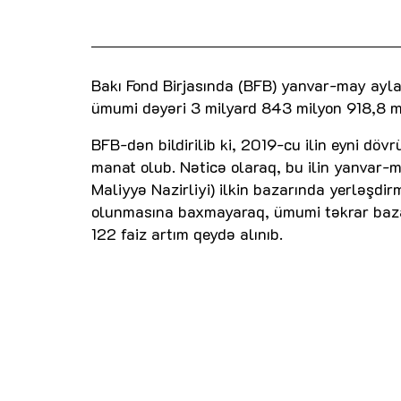
Bakı Fond Birjasında (BFB) yanvar-may aylar
ümumi dəyəri 3 milyard 843 milyon 918,8 mi
BFB-dən bildirilib ki, 2019-cu ilin eyni döv
manat olub. Nəticə olaraq, bu ilin yanvar-m
Maliyyə Nazirliyi) ilkin bazarında yerləşd
olunmasına baxmayaraq, ümumi təkrar bazar
122 faiz artım qeydə alınıb.