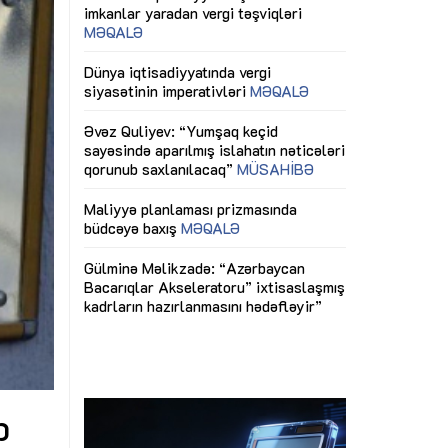
ericiliyinə
Dünya iqtisadiyyatında vergi
Nicat İmanov: "
ühitinin
siyasətinin imperativləri
MƏQALƏ
dəyişikliklər s
edir"
yaxşılaşdırılma
MÜSAHİBƏ
Əvəz Quliyev: “Yumşaq keçid
sayəsində aparılmış islahatın nəticələri
miz daha
qorunub saxlanılacaq”
MÜSAHİBƏ
Aytən Kərimov
, çevik və
inklüziv iş müh
dırmaqdır”
öyrənən komand
Maliyyə planlaması prizmasında
MÜSAHİBƏ
büdcəyə baxış
MƏQALƏ
tərəfdaşlığı
Azərbaycanda d
Gülminə Məlikzadə: “Azərbaycan
n ilk pilot
çərçivəsində hə
Bacarıqlar Akseleratoru” ixtisaslaşmış
layihə
VİDEO
kadrların hazırlanmasını hədəfləyir”
qaviləsi”
Aydın Hüseynov
renliyini
Azərbaycanın iq
andır”
təmin edən əsa
MÜSAHİBƏ
b