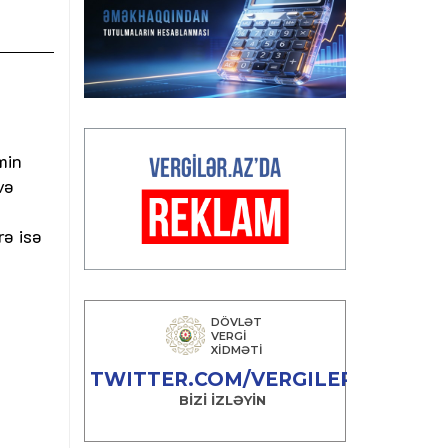
min
və
rə isə