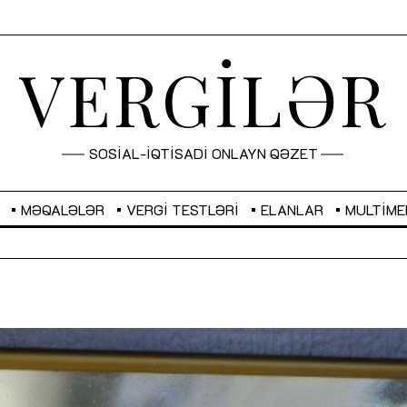
VERGİLƏR
SOSİAL-İQTİSADİ ONLAYN QƏZET
MƏQALƏLƏR
VERGI TESTLƏRI
ELANLAR
MULTIME
GBP
2,2873
RUB
2,1031
Sahibkarlıq fəaliyyəti üçün inklüziv
“Düzgün kommunikasiyanın
imkanlar yaradan vergi təşviqləri
real iş və sistemli fəaliyyə
MƏQALƏ
MÜSAHİBƏ