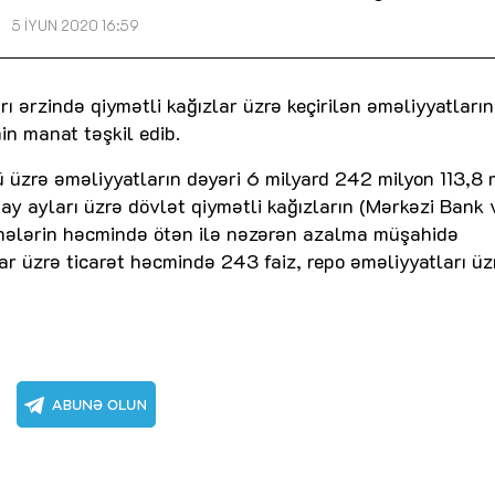
5 İYUN 2020 16:59
ı ərzində qiymətli kağızlar üzrə keçirilən əməliyyatların
n manat təşkil edib.
rü üzrə əməliyyatların dəyəri 6 milyard 242 milyon 113,8 
ay ayları üzrə dövlət qiymətli kağızların (Mərkəzi Bank 
irmələrin həcmində ötən ilə nəzərən azalma müşahidə
 üzrə ticarət həcmində 243 faiz, repo əməliyyatları üz