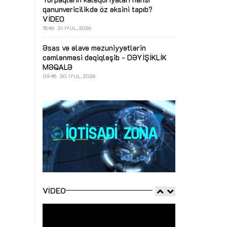
qanunvericilikdə öz əksini tapıb?
VİDEO
15:46
31 İYUL, 2026
Əsas və əlavə məzuniyyətlərin
cəmlənməsi dəqiqləşib - DƏYİŞİKLİK
MƏQALƏ
09:45
30 İYUL, 2026
VIDEO