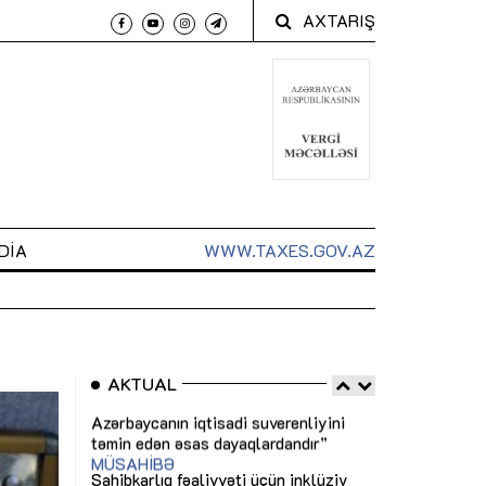
AXTARIŞ
DIA
WWW.TAXES.GOV.AZ
AKTUAL
 arxasında
Sahibkarlıq fəaliyyəti üçün inklüziv
“Düzgün kommun
t dayanır”
imkanlar yaradan vergi təşviqləri
real iş və siste
MƏQALƏ
MÜSAHİBƏ