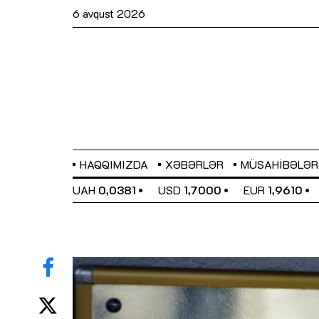
6 avqust 2026
HAQQIMIZDA
XƏBƏRLƏR
MÜSAHIBƏLƏR
EL
0,6480
UAH
0,0381
USD
1,7000
EUR
1,9610