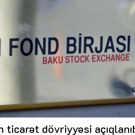
Dünya iqtisadiyyatında vergi
Nicat İmanov: "Vergi qanunv
siyasətinin imperativləri
MƏQALƏ
dəyişikliklər sahibkarlıq m
yaxşılaşdırılmasına xidmət 
MÜSAHİBƏ
Əvəz Quliyev: “Yumşaq keçid
sayəsində aparılmış islahatın nəticələri
qorunub saxlanılacaq”
MÜSAHİBƏ
Aytən Kərimova: “Məqsədi
inklüziv iş mühiti yaratmaq
öyrənən komanda formalaş
Maliyyə planlaması prizmasında
MÜSAHİBƏ
büdcəyə baxış
MƏQALƏ
Azərbaycanda dövlət-özəl 
Gülminə Məlikzadə: “Azərbaycan
çərçivəsində həyata keçirilə
Bacarıqlar Akseleratoru” ixtisaslaşmış
layihə
VİDEO
kadrların hazırlanmasını hədəfləyir”
Aydın Hüseynov: “Əsrin mü
Azərbaycanın iqtisadi suve
təmin edən əsas dayaqlard
MÜSAHİBƏ
n ticarət dövriyyəsi açıqlanı