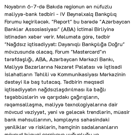
Noyabrın 6-7-də Bakıda regionun ən nüfuzlu
maliyyə-bank tədbiri - IV Beynəlxalq Bankçılıq
Forumu keçiriləcək. "Report" bu barədə "Azərbaycan
Banklar Assosiasiyası" (ABA) İctimai Birliyinə
istinadən xəbər verir. Məlumata görə, tədbir
"Nağdsız iqtisadiyyat: Dayanıqlı Bankçılığa Doğru"
mövzusunda olacaq. Forum "Mastercard"ın
tərəfdaşlığı, ABA, Azərbaycan Mərkəzi Bankı,
Maliyyə Bazarlarına Nəzarət Palatası və İqtisadi
İslahatların Təhlili və Kommunikasiyası Mərkəzinin
dəstəyi ilə baş tutacaq. Tədbirin məqsədi
iqtisadiyyatın nağdsızlaşdırılması ilə bağlı
təşəbbüslərin və qarşıdakı çağırışların,
rəqəmsallaşma, maliyyə texnologiyalarına dair
mövcud vəziyyət, yeni və gələcək trendlərin, müasir
bank məhsullarının, komplayns sahəsindəki
yeniliklər və risklərin, həmçinin sadalananların
mövcud hüquqi çərçivəyə uyğunluğu və