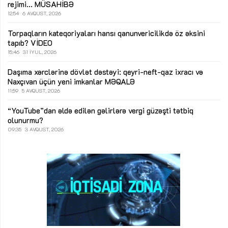
rejimi...
MÜSAHİBƏ
12:54
6 AVQUST, 2026
Torpaqların kateqoriyaları hansı qanunvericilikdə öz əksini
tapıb?
VİDEO
15:46
31 İYUL, 2026
Daşıma xərclərinə dövlət dəstəyi: qeyri-neft-qaz ixracı və
Naxçıvan üçün yeni imkanlar
MƏQALƏ
11:59
5 AVQUST, 2026
“YouTube”dan əldə edilən gəlirlərə vergi güzəşti tətbiq
olunurmu?
09:35
3 AVQUST, 2026