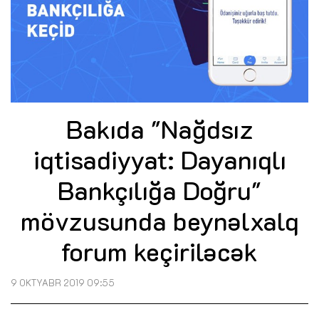
Bakıda "Nağdsız
iqtisadiyyat: Dayanıqlı
Bankçılığa Doğru"
mövzusunda beynəlxalq
forum keçiriləcək
9 OKTYABR 2019 09:55