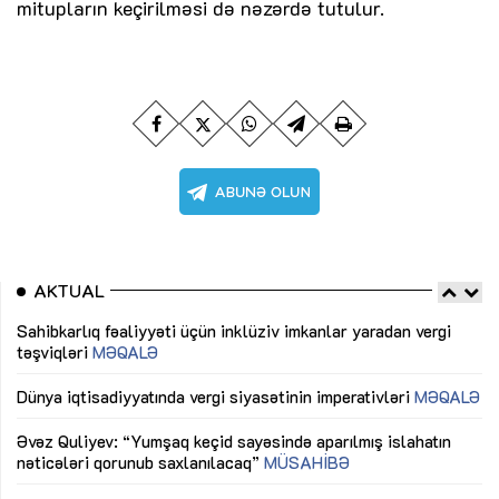
mitupların keçirilməsi də nəzərdə tutulur.
AKTUAL
Sahibkarlıq fəaliyyəti üçün inklüziv imkanlar yaradan vergi
“D
təşviqləri
MƏQALƏ
fə
lıq
Dünya iqtisadiyyatında vergi siyasətinin imperativləri
MƏQALƏ
Ni
mü
Əvəz Quliyev: “Yumşaq keçid sayəsində aparılmış islahatın
nəticələri qorunub saxlanılacaq”
MÜSAHİBƏ
Ay
ya