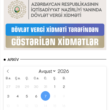
ARXIV
B.e.
Ç.a.
Ç.
C.a.
C.
Ş.
B.
27
28
29
30
31
1
2
3
4
5
6
7
8
9
10
11
12
13
14
15
16