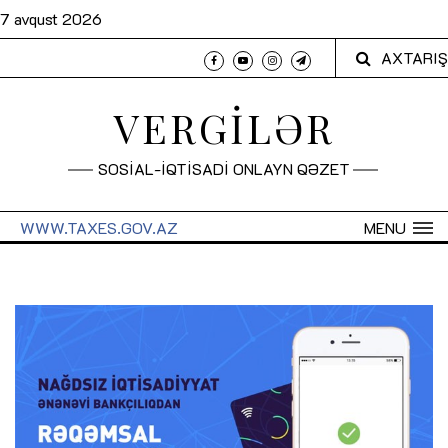
7 avqust 2026
AXTARIŞ
VERGİLƏR
SOSİAL-İQTİSADİ ONLAYN QƏZET
WWW.TAXES.GOV.AZ
MENU