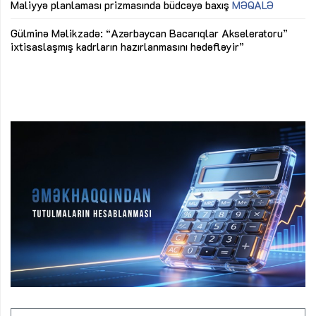
M
Maliyyə planlaması prizmasında büdcəyə baxış
MƏQALƏ
Az
Gülminə Məlikzadə: “Azərbaycan Bacarıqlar Akseleratoru”
ke
ixtisaslaşmış kadrların hazırlanmasını hədəfləyir”
Ay
su