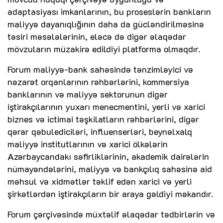
adaptasiyası imkanlarının, bu proseslərin bankların
maliyyə dayanıqlığının daha da gücləndirilməsinə
təsiri məsələlərinin, eləcə də digər əlaqədar
mövzuların müzakirə edildiyi platforma olmaqdır.
Forum maliyyə-bank sahəsində tənzimləyici və
nəzarət orqanlarının rəhbərlərini, kommersiya
banklarının və maliyyə sektorunun digər
iştirakçılarının yuxarı menecmentini, yerli və xarici
biznes və ictimai təşkilatların rəhbərlərini, digər
qərar qəbulediciləri, influenserləri, beynəlxalq
maliyyə institutlarının və xarici ölkələrin
Azərbaycandakı səfirliklərinin, akademik dairələrin
nümayəndələrini, maliyyə və bankçılıq sahəsinə aid
məhsul və xidmətlər təklif edən xarici və yerli
şirkətlərdən iştirakçıların bir araya gəldiyi məkandır.
Forum çərçivəsində müxtəlif əlaqədar tədbirlərin və