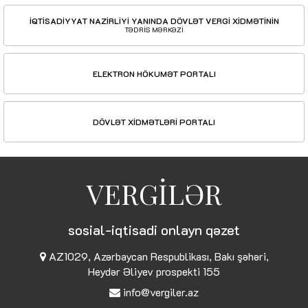
İQTİSADİYYAT NAZİRLİYİ YANINDA DÖVLƏT VERGİ XİDMƏTİNİN
TƏDRİS MƏRKƏZİ
ELEKTRON HÖKUMƏT PORTALI
DÖVLƏT XİDMƏTLƏRİ PORTALI
VERGİLƏR
sosial-iqtisadi onlayn qəzet
AZ1029, Azərbaycan Respublikası, Bakı şəhəri,
Heydər Əliyev prospekti 155
info@vergiler.az