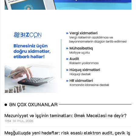
ƏN ÇOX OXUNANLAR
Məzuniyyət və işçinin təminatları: Əmək Məcəlləsi nə deyir?
11:54
31 İYUL, 2026
Məşğulluqda yeni hədəflər: risk əsaslı elektron audit, çevik iş