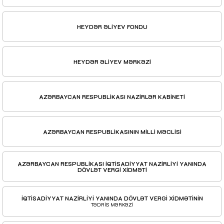
HEYDƏR ƏLİYEV FONDU
HEYDƏR ƏLİYEV MƏRKƏZİ
AZƏRBAYCAN RESPUBLİKASI NAZİRLƏR KABİNETİ
AZƏRBAYCAN RESPUBLİKASININ MİLLİ MƏCLİSİ
AZƏRBAYCAN RESPUBLİKASI İQTİSADİYYAT NAZİRLİYİ YANINDA
DÖVLƏT VERGİ XİDMƏTİ
İQTİSADİYYAT NAZİRLİYİ YANINDA DÖVLƏT VERGİ XİDMƏTİNİN
TƏDRİS MƏRKƏZİ