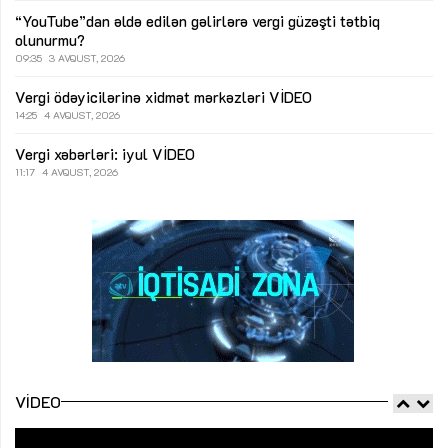
“YouTube”dan əldə edilən gəlirlərə vergi güzəşti tətbiq
olunurmu?
09:35
3 AVQUST, 2026
Vergi ödəyicilərinə xidmət mərkəzləri
VİDEO
14:25
4 AVQUST, 2026
Vergi xəbərləri: iyul
VİDEO
11:17
4 AVQUST, 2026
VIDEO