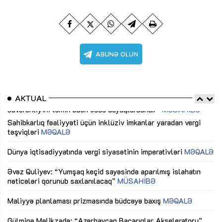
AKTUAL
Sahibkarlıq fəaliyyəti üçün inklüziv imkanlar yaradan vergi
“D
təşviqləri
MƏQALƏ
fə
lıq
Dünya iqtisadiyyatında vergi siyasətinin imperativləri
MƏQALƏ
Ni
mü
Əvəz Quliyev: “Yumşaq keçid sayəsində aparılmış islahatın
nəticələri qorunub saxlanılacaq”
MÜSAHİBƏ
Ay
ya
M
Maliyyə planlaması prizmasında büdcəyə baxış
MƏQALƏ
Az
Gülminə Məlikzadə: “Azərbaycan Bacarıqlar Akseleratoru”