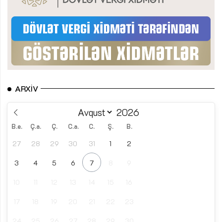
ARXIV
B.e.
Ç.a.
Ç.
C.a.
C.
Ş.
B.
27
28
29
30
31
1
2
3
4
5
6
7
8
9
10
11
12
13
14
15
16
17
18
19
20
21
22
23
24
25
26
27
28
29
30