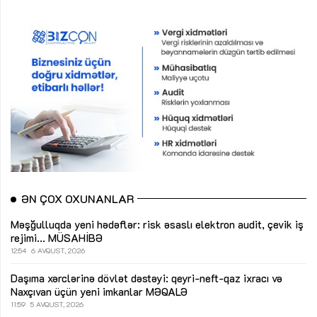
ƏN ÇOX OXUNANLAR
Məşğulluqda yeni hədəflər: risk əsaslı elektron audit, çevik iş
rejimi...
MÜSAHİBƏ
12:54
6 AVQUST, 2026
Daşıma xərclərinə dövlət dəstəyi: qeyri-neft-qaz ixracı və
Naxçıvan üçün yeni imkanlar
MƏQALƏ
11:59
5 AVQUST, 2026