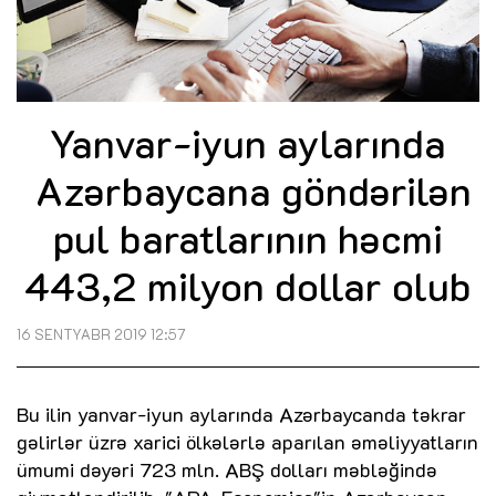
Yanvar-iyun aylarında
Azərbaycana göndərilən
pul baratlarının həcmi
443,2 milyon dollar olub
16 SENTYABR 2019 12:57
Bu ilin yanvar-iyun aylarında Azərbaycanda təkrar
gəlirlər üzrə xarici ölkələrlə aparılan əməliyyatların
ümumi dəyəri 723 mln. ABŞ dolları məbləğində