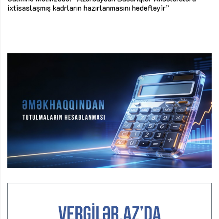
ke
ixtisaslaşmış kadrların hazırlanmasını hədəfləyir”
Ay
su