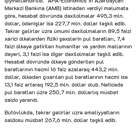
qiymətləndirilib. "APA-Economics"in Azərbaycan
Mərkəzi Bankına (AMB) istinadən verdiyi məlumata
görə, hesabat dövründə daxilolmalar 495,3 mln.
dollar, ödənişlər isə 227,7 mln. dollar təşkil edib.
Təkrar gəlirlər üzrə ümumi daxilolmaların 89,5 faizi
xarici ölkələrdən fiziki şəxslərin pul baratları, 7,4
faizi ölkəyə gətirilən humanitar və yardım mallarının
dəyəri, 3,1 faizi isə digər daxilolmalar təşkil edib.
Hesabat dövründə ölkəyə göndərilən pul
baratlarının həcmi 16 faiz azalaraq 443,2 mln.
dollar, ölkədən çıxarılan pul baratlarının həcmi isə
13,1 faiz artaraq 192,5 mln. dollar olub. Nəticədə
pul baratları üzrə 250,7 mln. dollarlıq müsbət
saldo yaranıb.
Bütövlükdə, təkrar gəlirlər üzrə əməliyyatların
saldosu müsbət 267,6 mln. dollar təşkil edib.