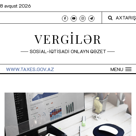
8 avqust 2026
AXTARIŞ
VERGİLƏR
SOSİAL-İQTİSADİ ONLAYN QƏZET
WWW.TAXES.GOV.AZ
MENU