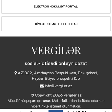
ELEKTRON HÖKUMƏT PORTALI
DÖVLƏT XİDMƏTLƏRİ PORTALI
VERGİLƏR
sosial-iqtisadi onlayn qəzet
AZ1029, Azərbaycan Respublikası, Bakı şəhəri,
Heydər Əliyev prospekti 155
info@vergiler.az
© Copyright 2026
vergiler.az
Müəllif hüquqları qorunur. Materiallardan istifadə edərkən
hiperlinklə istinad olunmalıdır.