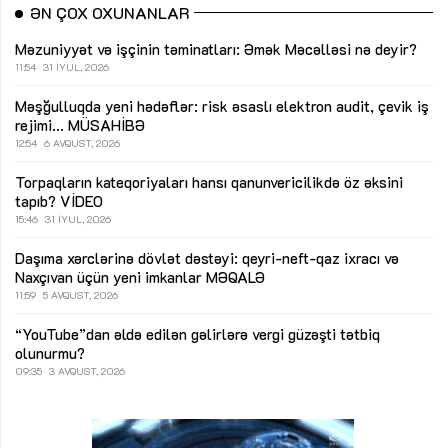
ƏN ÇOX OXUNANLAR
Məzuniyyət və işçinin təminatları: Əmək Məcəlləsi nə deyir?
11:54
31 İYUL, 2026
Məşğulluqda yeni hədəflər: risk əsaslı elektron audit, çevik iş
rejimi...
MÜSAHİBƏ
12:54
6 AVQUST, 2026
Torpaqların kateqoriyaları hansı qanunvericilikdə öz əksini
tapıb?
VİDEO
15:46
31 İYUL, 2026
Daşıma xərclərinə dövlət dəstəyi: qeyri-neft-qaz ixracı və
Naxçıvan üçün yeni imkanlar
MƏQALƏ
11:59
5 AVQUST, 2026
“YouTube”dan əldə edilən gəlirlərə vergi güzəşti tətbiq
olunurmu?
09:35
3 AVQUST, 2026