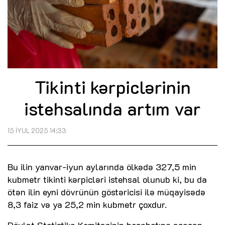
Tikinti kərpiclərinin
istehsalında artım var
15 İYUL 2025 14:33
Bu ilin yanvar-iyun aylarında ölkədə 327,5 min
kubmetr tikinti kərpicləri istehsal olunub ki, bu da
ötən ilin eyni dövrünün göstəricisi ilə müqayisədə
8,3 faiz və ya 25,2 min kubmetr çoxdur.
Dövlət Statistika Komitəsinin hesabatına əsasən,