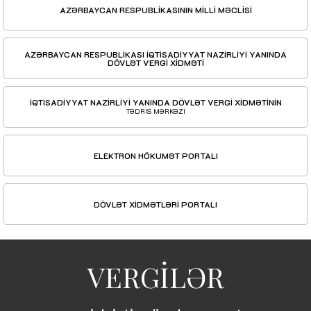
AZƏRBAYCAN RESPUBLİKASININ MİLLİ MƏCLİSİ
AZƏRBAYCAN RESPUBLİKASI İQTİSADİYYAT NAZİRLİYİ YANINDA
DÖVLƏT VERGİ XİDMƏTİ
İQTİSADİYYAT NAZİRLİYİ YANINDA DÖVLƏT VERGİ XİDMƏTİNİN
TƏDRİS MƏRKƏZİ
ELEKTRON HÖKUMƏT PORTALI
DÖVLƏT XİDMƏTLƏRİ PORTALI
VERGİLƏR