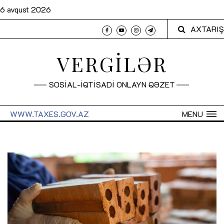
6 avqust 2026
AXTARIŞ
VERGİLƏR
SOSİAL-İQTİSADİ ONLAYN QƏZET
WWW.TAXES.GOV.AZ
MENU