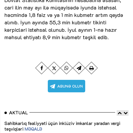
cari ilin may ayı ilə müqayisədə iyunda istehsal
həcmində 1,8 faiz və ya 1 min kubmetr artım qeydə
alınıb. İyun ayında 55,3 min kubmetr tikinti
kərpicləri istehsal olunub. İyul ayının 1-nə hazır
məhsul ehtiyatı 8,9 min kubmetr təşkil edib.
AKTUAL
Sahibkarlıq fəaliyyəti üçün inklüziv imkanlar yaradan vergi
“D
təşviqləri
MƏQALƏ
fə