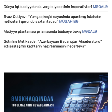
lıq
Dünya iqtisadiyyatında vergi siyasətinin imperativləri
MƏQALƏ
Ni
mü
Əvəz Quliyev: “Yumşaq keçid sayəsində aparılmış islahatın
nəticələri qorunub saxlanılacaq”
MÜSAHİBƏ
Ay
ya
M
Maliyyə planlaması prizmasında büdcəyə baxış
MƏQALƏ
Az
Gülminə Məlikzadə: “Azərbaycan Bacarıqlar Akseleratoru”
ke
ixtisaslaşmış kadrların hazırlanmasını hədəfləyir”
Ay
su