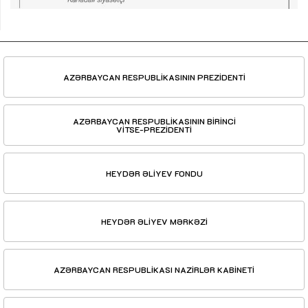
AZƏRBAYCAN RESPUBLİKASININ PREZİDENTİ
AZƏRBAYCAN RESPUBLİKASININ BİRİNCİ
VİTSE-PREZİDENTİ
HEYDƏR ƏLİYEV FONDU
HEYDƏR ƏLİYEV MƏRKƏZİ
AZƏRBAYCAN RESPUBLİKASI NAZİRLƏR KABİNETİ