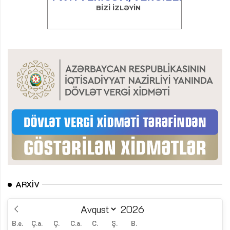
ARXIV
B.e.
Ç.a.
Ç.
C.a.
C.
Ş.
B.