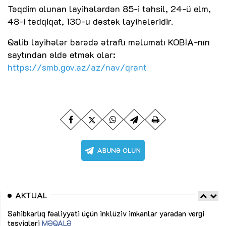
Təqdim olunan layihələrdən 85-i təhsil, 24-ü elm,
48-i tədqiqat, 130-u dəstək layihələridir.
Qalib layihələr barədə ətraflı məlumatı KOBİA-nın
saytından əldə etmək olar:
https://smb.gov.az/az/nav/qrant
AKTUAL
Sahibkarlıq fəaliyyəti üçün inklüziv imkanlar yaradan vergi
“D
təşviqləri
MƏQALƏ
fə