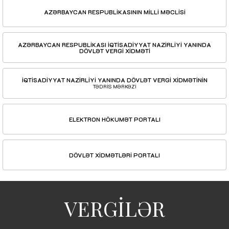
AZƏRBAYCAN RESPUBLİKASININ MİLLİ MƏCLİSİ
AZƏRBAYCAN RESPUBLİKASI İQTİSADİYYAT NAZİRLİYİ YANINDA
DÖVLƏT VERGİ XİDMƏTİ
İQTİSADİYYAT NAZİRLİYİ YANINDA DÖVLƏT VERGİ XİDMƏTİNİN
TƏDRİS MƏRKƏZİ
ELEKTRON HÖKUMƏT PORTALI
DÖVLƏT XİDMƏTLƏRİ PORTALI
VERGİLƏR