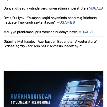
lıq
Dünya iqtisadiyyatında vergi siyasətinin imperativləri
MƏQALƏ
Ni
mü
Əvəz Quliyev: “Yumşaq keçid sayəsində aparılmış islahatın
nəticələri qorunub saxlanılacaq”
MÜSAHİBƏ
Ay
ya
M
Maliyyə planlaması prizmasında büdcəyə baxış
MƏQALƏ
Az
Gülminə Məlikzadə: “Azərbaycan Bacarıqlar Akseleratoru”
ke
ixtisaslaşmış kadrların hazırlanmasını hədəfləyir”
Ay
su