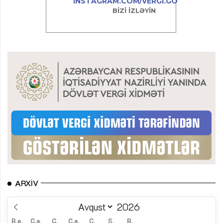
ARXIV
B.e.
Ç.a.
Ç.
C.a.
C.
Ş.
B.