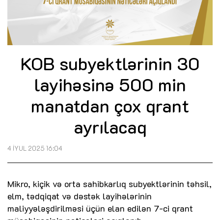
KOB subyektlərinin 30
layihəsinə 500 min
manatdan çox qrant
ayrılacaq
4 İYUL 2025 16:04
Mikro, kiçik və orta sahibkarlıq subyektlərinin təhsil,
elm, tədqiqat və dəstək layihələrinin
maliyyələşdirilməsi üçün elan edilən 7-ci qrant