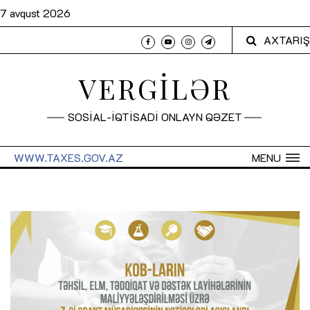
7 avqust 2026
AXTARIŞ
VERGİLƏR
SOSİAL-İQTİSADİ ONLAYN QƏZET
WWW.TAXES.GOV.AZ
MENU