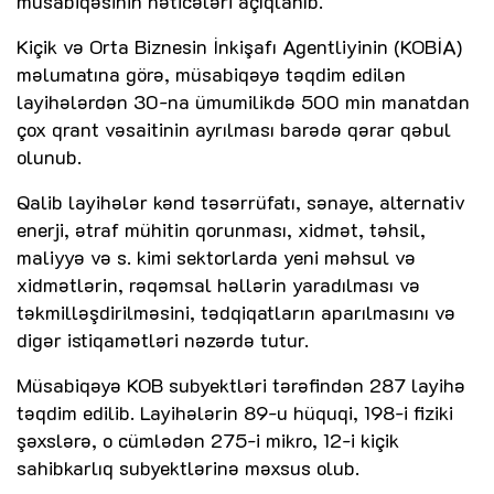
müsabiqəsinin nəticələri açıqlanıb.
Kiçik və Orta Biznesin İnkişafı Agentliyinin (KOBİA)
məlumatına görə, müsabiqəyə təqdim edilən
layihələrdən 30-na ümumilikdə 500 min manatdan
çox qrant vəsaitinin ayrılması barədə qərar qəbul
olunub.
Qalib layihələr kənd təsərrüfatı, sənaye, alternativ
enerji, ətraf mühitin qorunması, xidmət, təhsil,
maliyyə və s. kimi sektorlarda yeni məhsul və
xidmətlərin, rəqəmsal həllərin yaradılması və
təkmilləşdirilməsini, tədqiqatların aparılmasını və
digər istiqamətləri nəzərdə tutur.
Müsabiqəyə KOB subyektləri tərəfindən 287 layihə
təqdim edilib. Layihələrin 89-u hüquqi, 198-i fiziki
şəxslərə, o cümlədən 275-i mikro, 12-i kiçik
sahibkarlıq subyektlərinə məxsus olub.