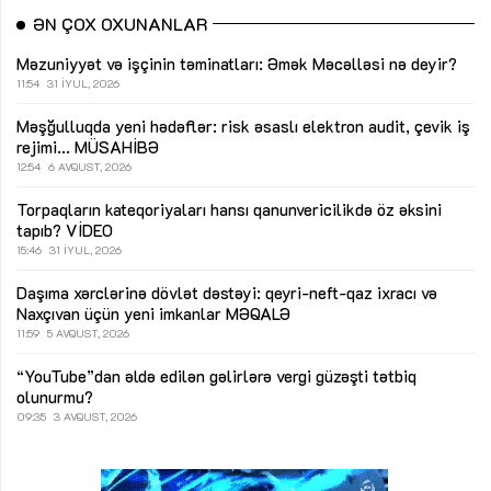
ƏN ÇOX OXUNANLAR
Məzuniyyət və işçinin təminatları: Əmək Məcəlləsi nə deyir?
11:54
31 İYUL, 2026
Məşğulluqda yeni hədəflər: risk əsaslı elektron audit, çevik iş
rejimi...
MÜSAHİBƏ
12:54
6 AVQUST, 2026
Torpaqların kateqoriyaları hansı qanunvericilikdə öz əksini
tapıb?
VİDEO
15:46
31 İYUL, 2026
Daşıma xərclərinə dövlət dəstəyi: qeyri-neft-qaz ixracı və
Naxçıvan üçün yeni imkanlar
MƏQALƏ
11:59
5 AVQUST, 2026
“YouTube”dan əldə edilən gəlirlərə vergi güzəşti tətbiq
olunurmu?
09:35
3 AVQUST, 2026