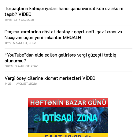
Torpaqların kateqoriyaları hansı qanunvericilikdə öz əksini
tapıb?
VİDEO
15:46
31 İYUL, 2026
Daşıma xərclərinə dövlət dəstəyi: qeyri-neft-qaz ixracı və
Naxçıvan üçün yeni imkanlar
MƏQALƏ
11:59
5 AVQUST, 2026
“YouTube”dan əldə edilən gəlirlərə vergi güzəşti tətbiq
olunurmu?
09:35
3 AVQUST, 2026
Vergi ödəyicilərinə xidmət mərkəzləri
VİDEO
14:25
4 AVQUST, 2026