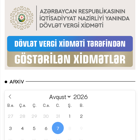
ARXIV
B.e.
Ç.a.
Ç.
C.a.
C.
Ş.
B.
27
28
29
30
31
1
2
3
4
5
6
7
8
9