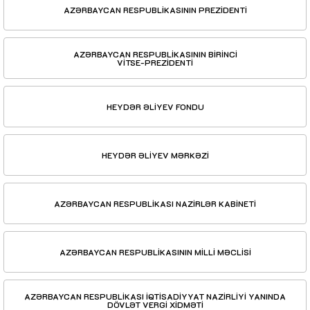
AZƏRBAYCAN RESPUBLİKASININ PREZİDENTİ
AZƏRBAYCAN RESPUBLİKASININ BİRİNCİ
VİTSE-PREZİDENTİ
HEYDƏR ƏLİYEV FONDU
HEYDƏR ƏLİYEV MƏRKƏZİ
AZƏRBAYCAN RESPUBLİKASI NAZİRLƏR KABİNETİ
AZƏRBAYCAN RESPUBLİKASININ MİLLİ MƏCLİSİ
AZƏRBAYCAN RESPUBLİKASI İQTİSADİYYAT NAZİRLİYİ YANINDA
DÖVLƏT VERGİ XİDMƏTİ