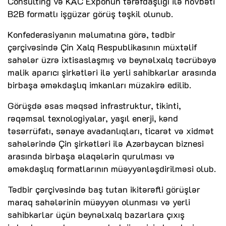
Consulting və KAC Exponun tərəfdaşlığı ilə növbəti
B2B formatlı işgüzar görüş təşkil olunub.
Konfederasiyanın məlumatına görə, tədbir
çərçivəsində Çin Xalq Respublikasının müxtəlif
sahələr üzrə ixtisaslaşmış və beynəlxalq təcrübəyə
malik aparıcı şirkətləri ilə yerli sahibkarlar arasında
birbaşa əməkdaşlıq imkanları müzakirə edilib.
Görüşdə əsas məqsəd infrastruktur, tikinti,
rəqəmsal texnologiyalar, yaşıl enerji, kənd
təsərrüfatı, sənaye avadanlıqları, ticarət və xidmət
sahələrində Çin şirkətləri ilə Azərbaycan biznesi
arasında birbaşa əlaqələrin qurulması və
əməkdaşlıq formatlarının müəyyənləşdirilməsi olub.
Tədbir çərçivəsində baş tutan ikitərəfli görüşlər
maraq sahələrinin müəyyən olunması və yerli
sahibkarlar üçün beynəlxalq bazarlara çıxış