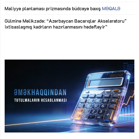
ya
M
Maliyyə planlaması prizmasında büdcəyə baxış
MƏQALƏ
Az
Gülminə Məlikzadə: “Azərbaycan Bacarıqlar Akseleratoru”
ke
ixtisaslaşmış kadrların hazırlanmasını hədəfləyir”
Ay
su