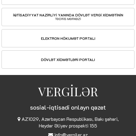
İQTİSADİYYAT NAZİRLİYİ YANINDA DÖVLƏT VERGİ XİDMƏTİNİN
TƏDRİS MƏRKƏZİ
ELEKTRON HÖKUMƏT PORTALI
DÖVLƏT XİDMƏTLƏRİ PORTALI
VERGİLƏR
sosial-iqtisadi onlayn qəzet
AZ1029, Azərbaycan Respublikası, Bakı şəhəri,
Heydər Əliyev prospekti 155
info@vergiler.az