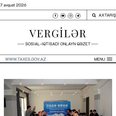
7 avqust 2026
AXTARIŞ
VERGİLƏR
SOSİAL-İQTİSADİ ONLAYN QƏZET
WWW.TAXES.GOV.AZ
MENU