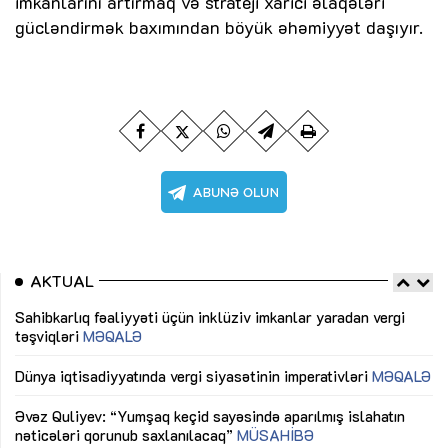
imkanlarını artırmaq və strateji xarici əlaqələri
gücləndirmək baxımından böyük əhəmiyyət daşıyır.
AKTUAL
Sahibkarlıq fəaliyyəti üçün inklüziv imkanlar yaradan vergi
“D
təşviqləri
MƏQALƏ
fə
lıq
Dünya iqtisadiyyatında vergi siyasətinin imperativləri
MƏQALƏ
Ni
mü
Əvəz Quliyev: “Yumşaq keçid sayəsində aparılmış islahatın
nəticələri qorunub saxlanılacaq”
MÜSAHİBƏ
Ay