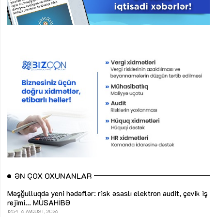
ƏN ÇOX OXUNANLAR
Məşğulluqda yeni hədəflər: risk əsaslı elektron audit, çevik iş
rejimi...
MÜSAHİBƏ
12:54
6 AVQUST, 2026