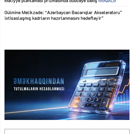
Maliyyə planlaması prizmasında büdcəyə baxış
MƏQALƏ
Az
Gülminə Məlikzadə: “Azərbaycan Bacarıqlar Akseleratoru”
ke
ixtisaslaşmış kadrların hazırlanmasını hədəfləyir”
Ay
su