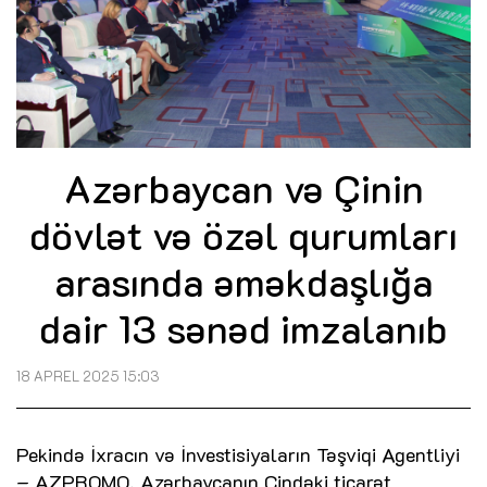
Azərbaycan və Çinin
dövlət və özəl qurumları
arasında əməkdaşlığa
dair 13 sənəd imzalanıb
18 APREL 2025 15:03
Pekində İxracın və İnvestisiyaların Təşviqi Agentliyi
– AZPROMO, Azərbaycanın Çindəki ticarət