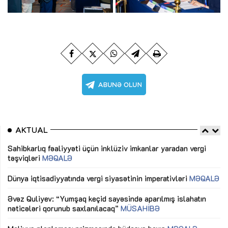
AKTUAL
Sahibkarlıq fəaliyyəti üçün inklüziv imkanlar yaradan vergi
“D
təşviqləri
MƏQALƏ
fə
lıq
Dünya iqtisadiyyatında vergi siyasətinin imperativləri
MƏQALƏ
Ni
mü
Əvəz Quliyev: “Yumşaq keçid sayəsində aparılmış islahatın
nəticələri qorunub saxlanılacaq”
MÜSAHİBƏ
Ay
ya
M