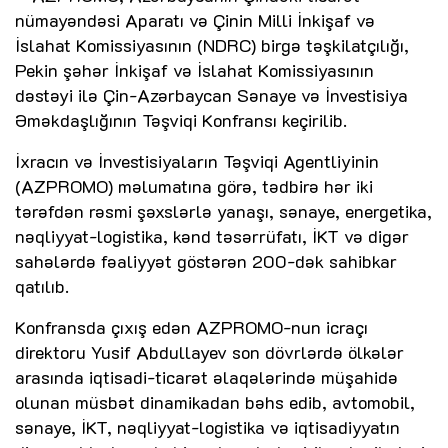
nümayəndəsi Aparatı və Çinin Milli İnkişaf və
İslahat Komissiyasının (NDRC) birgə təşkilatçılığı,
Pekin şəhər İnkişaf və İslahat Komissiyasının
dəstəyi ilə Çin-Azərbaycan Sənaye və İnvestisiya
Əməkdaşlığının Təşviqi Konfransı keçirilib.
İxracın və İnvestisiyaların Təşviqi Agentliyinin
(AZPROMO) məlumatına görə, tədbirə hər iki
tərəfdən rəsmi şəxslərlə yanaşı, sənaye, energetika,
nəqliyyat-logistika, kənd təsərrüfatı, İKT və digər
sahələrdə fəaliyyət göstərən 200-dək sahibkar
qatılıb.
Konfransda çıxış edən AZPROMO-nun icraçı
direktoru Yusif Abdullayev son dövrlərdə ölkələr
arasında iqtisadi-ticarət əlaqələrində müşahidə
olunan müsbət dinamikadan bəhs edib, avtomobil,
sənaye, İKT, nəqliyyat-logistika və iqtisadiyyatın