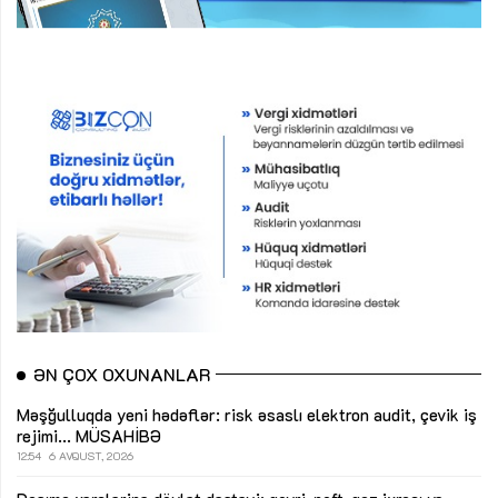
ƏN ÇOX OXUNANLAR
Məşğulluqda yeni hədəflər: risk əsaslı elektron audit, çevik iş
rejimi...
MÜSAHİBƏ
12:54
6 AVQUST, 2026