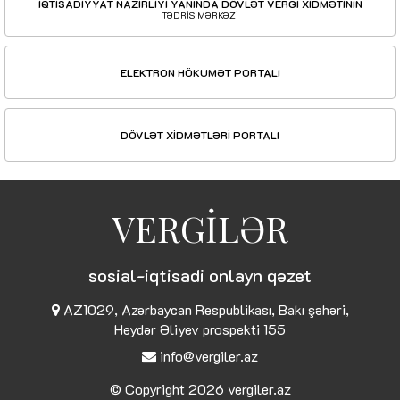
İQTİSADİYYAT NAZİRLİYİ YANINDA DÖVLƏT VERGİ XİDMƏTİNİN
TƏDRİS MƏRKƏZİ
ELEKTRON HÖKUMƏT PORTALI
DÖVLƏT XİDMƏTLƏRİ PORTALI
VERGİLƏR
sosial-iqtisadi onlayn qəzet
AZ1029, Azərbaycan Respublikası, Bakı şəhəri,
Heydər Əliyev prospekti 155
info@vergiler.az
© Copyright 2026
vergiler.az