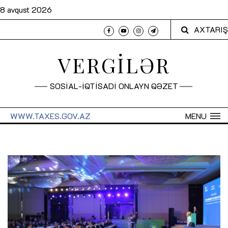
8 avqust 2026
AXTARIŞ
VERGİLƏR
SOSİAL-İQTİSADİ ONLAYN QƏZET
WWW.TAXES.GOV.AZ
MENU