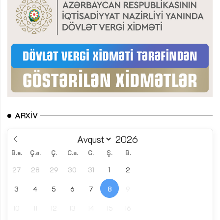
ARXIV
B.e.
Ç.a.
Ç.
C.a.
C.
Ş.
B.
27
28
29
30
31
1
2
3
4
5
6
7
8
9
10
11
12
13
14
15
16