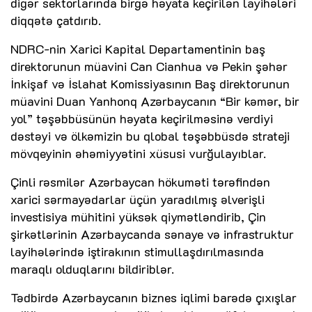
digər sektorlarında birgə həyata keçirilən layihələri
diqqətə çatdırıb.
NDRC-nin Xarici Kapital Departamentinin baş
direktorunun müavini Can Cianhua və Pekin şəhər
İnkişaf və İslahat Komissiyasının Baş direktorunun
müavini Duan Yanhonq Azərbaycanın “Bir kəmər, bir
yol” təşəbbüsünün həyata keçirilməsinə verdiyi
dəstəyi və ölkəmizin bu qlobal təşəbbüsdə strateji
mövqeyinin əhəmiyyətini xüsusi vurğulayıblar.
Çinli rəsmilər Azərbaycan hökuməti tərəfindən
xarici sərmayədarlar üçün yaradılmış əlverişli
investisiya mühitini yüksək qiymətləndirib, Çin
şirkətlərinin Azərbaycanda sənaye və infrastruktur
layihələrində iştirakının stimullaşdırılmasında
maraqlı olduqlarını bildiriblər.
Tədbirdə Azərbaycanın biznes iqlimi barədə çıxışlar