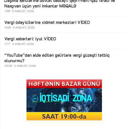
Daşıma xərclərinə dövlət dəstəyi: qeyri-neft-qaz ixracı və
Naxçıvan üçün yeni imkanlar
MƏQALƏ
11:59
5 AVQUST, 2026
Vergi ödəyicilərinə xidmət mərkəzləri
VİDEO
14:25
4 AVQUST, 2026
Vergi xəbərləri: iyul
VİDEO
11:17
4 AVQUST, 2026
“YouTube”dan əldə edilən gəlirlərə vergi güzəşti tətbiq
olunurmu?
09:35
3 AVQUST, 2026