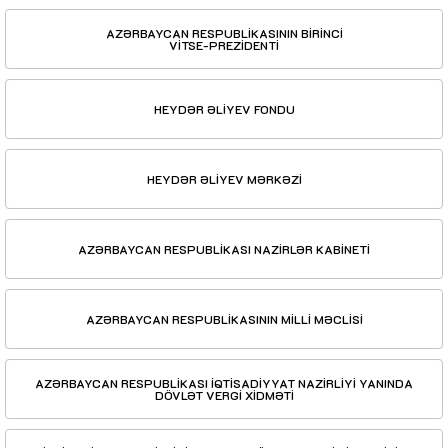
AZƏRBAYCAN RESPUBLİKASININ BİRİNCİ
VİTSE-PREZİDENTİ
HEYDƏR ƏLİYEV FONDU
HEYDƏR ƏLİYEV MƏRKƏZİ
AZƏRBAYCAN RESPUBLİKASI NAZİRLƏR KABİNETİ
AZƏRBAYCAN RESPUBLİKASININ MİLLİ MƏCLİSİ
AZƏRBAYCAN RESPUBLİKASI İQTİSADİYYAT NAZİRLİYİ YANINDA
DÖVLƏT VERGİ XİDMƏTİ