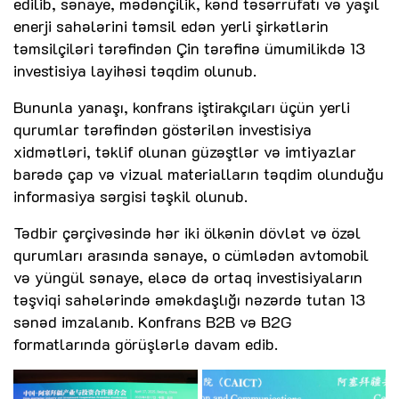
edilib, sənaye, mədənçilik, kənd təsərrüfatı və yaşıl
enerji sahələrini təmsil edən yerli şirkətlərin
təmsilçiləri tərəfindən Çin tərəfinə ümumilikdə 13
investisiya layihəsi təqdim olunub.
Bununla yanaşı, konfrans iştirakçıları üçün yerli
qurumlar tərəfindən göstərilən investisiya
xidmətləri, təklif olunan güzəştlər və imtiyazlar
barədə çap və vizual materialların təqdim olunduğu
informasiya sərgisi təşkil olunub.
Tədbir çərçivəsində hər iki ölkənin dövlət və özəl
qurumları arasında sənaye, o cümlədən avtomobil
və yüngül sənaye, eləcə də ortaq investisiyaların
təşviqi sahələrində əməkdaşlığı nəzərdə tutan 13
sənəd imzalanıb. Konfrans B2B və B2G
formatlarında görüşlərlə davam edib.