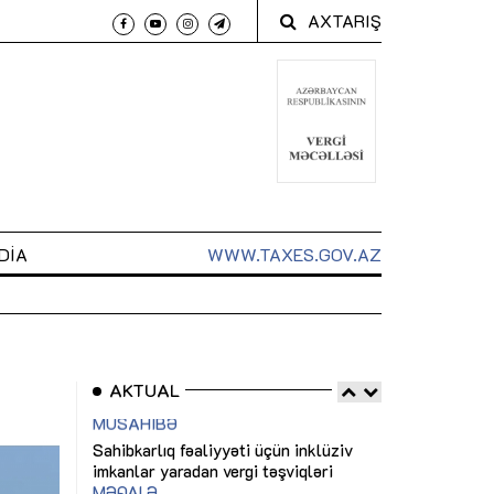
AXTARIŞ
DIA
WWW.TAXES.GOV.AZ
AKTUAL
 arxasında
Sahibkarlıq fəaliyyəti üçün inklüziv
“Düzgün kommun
t dayanır”
imkanlar yaradan vergi təşviqləri
real iş və siste
MƏQALƏ
MÜSAHİBƏ