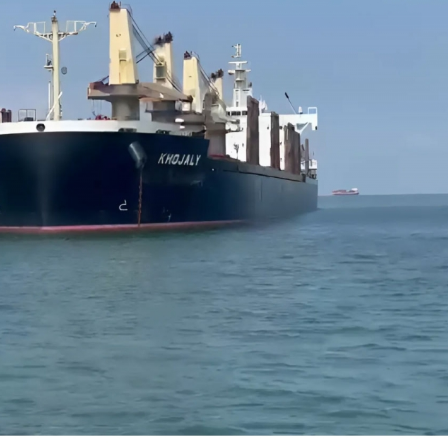
Dünya iqtisadiyyatında vergi
Nicat İmanov: "Vergi qanunv
siyasətinin imperativləri
MƏQALƏ
dəyişikliklər sahibkarlıq m
yaxşılaşdırılmasına xidmət 
MÜSAHİBƏ
Əvəz Quliyev: “Yumşaq keçid
sayəsində aparılmış islahatın nəticələri
qorunub saxlanılacaq”
MÜSAHİBƏ
Aytən Kərimova: “Məqsədi
inklüziv iş mühiti yaratmaq
öyrənən komanda formalaş
Maliyyə planlaması prizmasında
MÜSAHİBƏ
büdcəyə baxış
MƏQALƏ
Azərbaycanda dövlət-özəl 
Gülminə Məlikzadə: “Azərbaycan
çərçivəsində həyata keçirilə
Bacarıqlar Akseleratoru” ixtisaslaşmış
layihə
VİDEO
kadrların hazırlanmasını hədəfləyir”
Aydın Hüseynov: “Əsrin mü
Azərbaycanın iqtisadi suve
təmin edən əsas dayaqlard
MÜSAHİBƏ