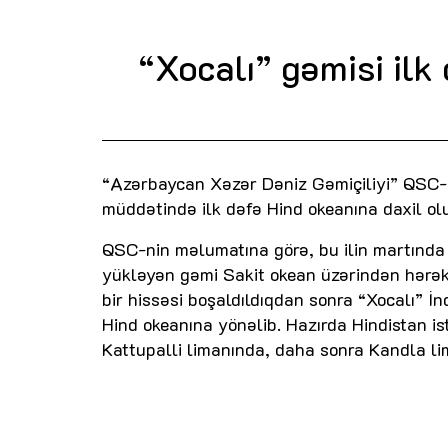
“Xocalı” gəmisi ilk
“Azərbaycan Xəzər Dəniz Gəmiçiliyi” QSC-ni
müddətində ilk dəfə Hind okeanına daxil ol
QSC-nin məlumatına görə, bu ilin martında
yükləyən gəmi Sakit okean üzərindən hərək
bir hissəsi boşaldıldıqdan sonra “Xocalı” 
Hind okeanına yönəlib. Hazırda Hindistan i
Kattupalli limanında, daha sonra Kandla li