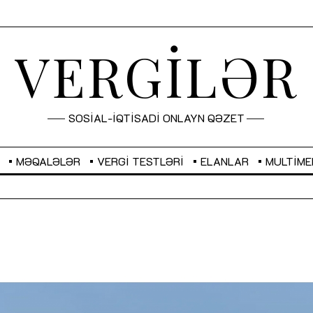
VERGİLƏR
SOSİAL-İQTİSADİ ONLAYN QƏZET
MƏQALƏLƏR
VERGI TESTLƏRI
ELANLAR
MULTIME
GBP
2,2873
RUB
2,0816
Sahibkarlıq fəaliyyəti üçün inklüziv
“Düzgün kommunikasiyanın
imkanlar yaradan vergi təşviqləri
real iş və sistemli fəaliyyə
MƏQALƏ
MÜSAHİBƏ