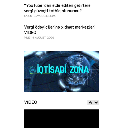
“YouTube”dan əldə edilən gəlirlərə
vergi güzəşti tətbiq olunurmu?
09:35
3 AVQUST, 2026
Vergi ödəyicilərinə xidmət mərkəzləri
VİDEO
14:25
4 AVQUST, 2026
VIDEO