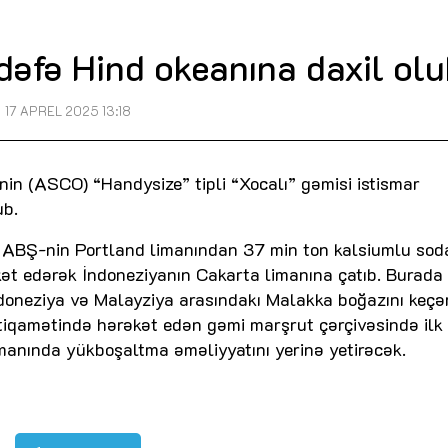
 dəfə Hind okeanına daxil ol
17 APREL 2025 13:18
n (ASCO) “Handysize” tipli “Xocalı” gəmisi istismar
ub.
 ABŞ-nin Portland limanından 37 min ton kalsiumlu sod
ət edərək İndoneziyanın Cakarta limanına çatıb. Burada
İndoneziya və Malayziya arasındakı Malakka boğazını keçə
stiqamətində hərəkət edən gəmi marşrut çərçivəsində ilk
manında yükboşaltma əməliyyatını yerinə yetirəcək.