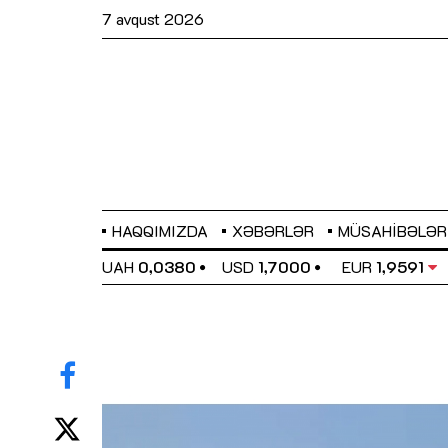
7 avqust 2026
HAQQIMIZDA
XƏBƏRLƏR
MÜSAHIBƏLƏR
EL
0,6489
UAH
0,0380
USD
1,7000
EUR
1,9591