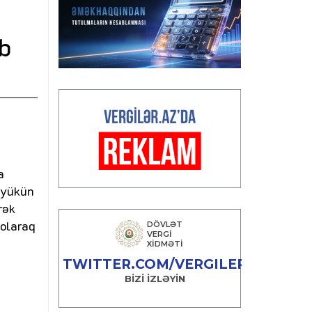
ub
a
 yükün
rək
 olaraq