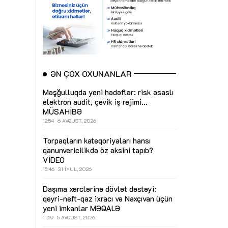
ƏN ÇOX OXUNANLAR
Məşğulluqda yeni hədəflər: risk əsaslı
elektron audit, çevik iş rejimi...
MÜSAHİBƏ
12:54
6 AVQUST, 2026
Torpaqların kateqoriyaları hansı
qanunvericilikdə öz əksini tapıb?
VİDEO
15:46
31 İYUL, 2026
Daşıma xərclərinə dövlət dəstəyi:
qeyri-neft-qaz ixracı və Naxçıvan üçün
yeni imkanlar
MƏQALƏ
11:59
5 AVQUST, 2026