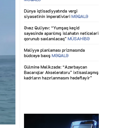
ericiliyinə
Dünya iqtisadiyyatında vergi
Nicat İmanov: "
ühitinin
siyasətinin imperativləri
MƏQALƏ
dəyişikliklər s
edir"
yaxşılaşdırılma
MÜSAHİBƏ
Əvəz Quliyev: “Yumşaq keçid
sayəsində aparılmış islahatın nəticələri
miz daha
qorunub saxlanılacaq”
MÜSAHİBƏ
Aytən Kərimov
, çevik və
inklüziv iş müh
dırmaqdır”
öyrənən komand
Maliyyə planlaması prizmasında
MÜSAHİBƏ
büdcəyə baxış
MƏQALƏ
tərəfdaşlığı
Azərbaycanda d
Gülminə Məlikzadə: “Azərbaycan
n ilk pilot
çərçivəsində hə
Bacarıqlar Akseleratoru” ixtisaslaşmış
layihə
VİDEO
kadrların hazırlanmasını hədəfləyir”
qaviləsi”
Aydın Hüseynov
renliyini
Azərbaycanın iq
andır”
təmin edən əsa
MÜSAHİBƏ